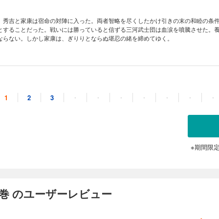
、秀吉と家康は宿命の対陣に入った。両者智略を尽くしたかけ引きの末の和睦の条
とすることだった。戦いには勝っていると信ずる三河武士団は血涙を噴騰させた。
ならない。しかし家康は、ぎりりとならぬ堪忍の緒を締めてゆく。
竜虎の巻
1
2
3
・
・
・
・
・
・
・
家康に臣下の礼をとらせなければならない。肉親家臣の犠牲もやむをえない。秀吉
はじめた。佐治秀正との愛の巣を無残に裂かれた朝日姫の悲嘆、秀正の憤死。一方
ければならない石川数正の慟哭。戦国非情の風は止む間もない。
※期間限
 華厳の巻
室に迎えたうえ、生母大政所（おおまんどころ）を人質同然に差し出されては、家
巻 のユーザーレビュー
ない。竜虎の提携は成立した。秀吉は勇躍して九州征伐に向かい、家康は東国経営
来か。いや、今度は正室寧々（ねね）と愛妾茶々の間で、激しい女の闘いがはじま