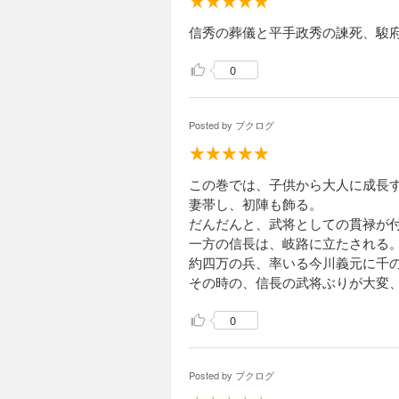
朝鮮再征の令を下す
信秀の葬儀と平手政秀の諫死、駿
0
徳川家康（16）
935円 (税込)
Posted by
ブクログ
太閤秀吉の死後には
の対立、そして秀頼
く“家康に異心あり
この巻では、子供から大人に成長
妻帯し、初陣も飾る。
だんだんと、武将としての貫禄が
徳川家康（17）
一方の信長は、岐路に立たされる
935円 (税込)
約四万の兵、率いる今川義元に千
石田三成の家康に対
その時の、信長の武将ぶりが大変
の庇護を受ける羽目
て三成挙兵、家康は
0
Posted by
ブクログ
徳川家康（18）