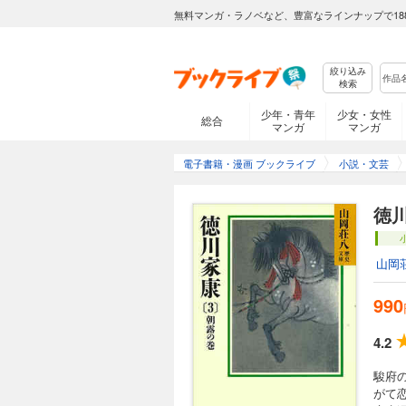
無料マンガ・ラノベなど、豊富なラインナップで18
絞り込み
検索
少年・青年
少女・女性
総合
マンガ
マンガ
電子書籍・漫画 ブックライブ
小説・文芸
徳
山岡
990
4.2
駿府
がて