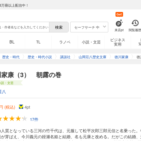
8万冊以上配信中！
Get!
セーフサーチ 中
来店pt
閲覧履
ビジネス
BL
TL
ラノベ
小説・文芸
実用
歴史・時代
歴史・時代小説
講談社
山岡荘八歴史文庫
徳川家康
徳
川家康（3） 朝露の巻
小説・文芸
荘八
円 (税込)
4
pt
17件
の人質となっている三河の竹千代は、元服して松平次郎三郎元信と名乗った。
恋が芽ばえ、今川義元の姪瀬名姫と結婚、名も元康と改める。だがこの結婚、