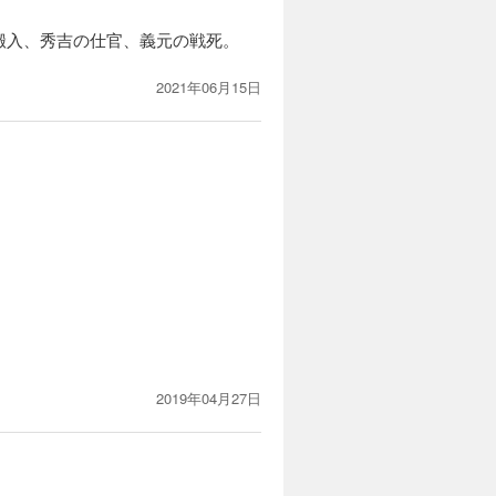
搬入、秀吉の仕官、義元の戦死。
2021年06月15日
カートに入れる
文治派吏将
試し読み
に降ってわ
カートに入れる
るため家康
試し読み
留守を狙っ
2019年04月27日
カートに入れる