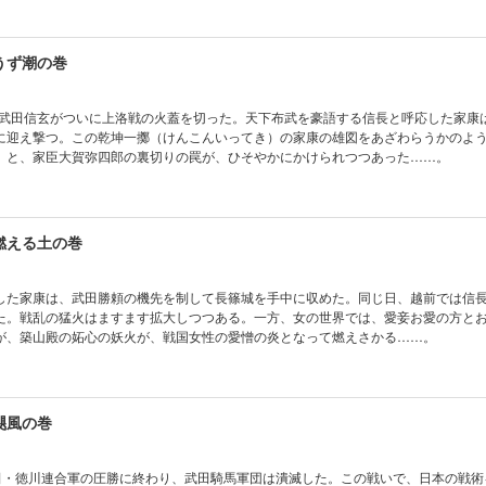
うず潮の巻
）、武田信玄がついに上洛戦の火蓋を切った。天下布武を豪語する信長と呼応した家康
に迎え撃つ。この乾坤一擲（けんこんいってき）の家康の雄図をあざわらうかのよ
）と、家臣大賀弥四郎の裏切りの罠が、ひそやかにかけられつつあった……。
燃える土の巻
した家康は、武田勝頼の機先を制して長篠城を手中に収めた。同じ日、越前では信
た。戦乱の猛火はますます拡大しつつある。一方、女の世界では、愛妾お愛の方と
が、築山殿の妬心の妖火が、戦国女性の愛憎の炎となって燃えさかる……。
颶風の巻
織田・徳川連合軍の圧勝に終わり、武田騎馬軍団は潰滅した。この戦いで、日本の戦術