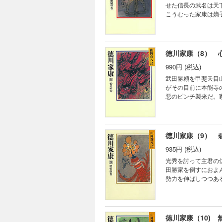
せた信長の武名は天
こうむった家康は嫡
徳川家康（8） 
990円 (税込)
武田勝頼を甲斐天目
がその目前に本能寺
悪のピンチ襲来だ。
徳川家康（9） 
935円 (税込)
光秀を討って主君の
田勝家を倒すにおよ
勢力を伸ばしつつあ
徳川家康（10) 