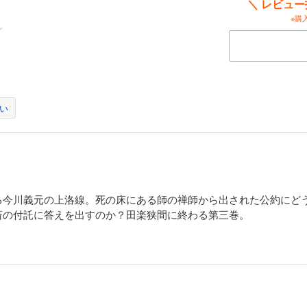
＼ レビュ
※購
 侘茶の巻
北野の大茶会で威を天下に示した秀吉は、小田原の北条氏攻略に着手、家康は先鋒
転封を強いられ、家臣団は激怒する。怒りは家康にもある。しかし涙をのんで江戸
、絢爛と桃山文化の花は咲き誇り、衰えを知らぬかに見えた……。
い
 明星瞬くの巻
えた秀吉には、千利休の生命を賭した抵抗は大きな驚きであった。そこへ弟秀長の
小舟と化した。彼は利休に切腹を命じ、ついで生涯の業績をまっ黒に塗りつぶす朝
る今川義元の上洛線。死の床にある師の禅師から出された公約にど
って、秀吉のこの老醜の日々は、他山の石とすべき教訓であった。
斎の付託に答えを出すのか？田楽狭間に終わる第三巻。
 難波の夢の巻
権力争いの種となり、関白秀次の自刃とその妻妾三十余人の斬殺という悲劇を招い
中で迎えた明の講和使節が、実は無礼きわまる冊封使だとわかると、秀吉は烈火の