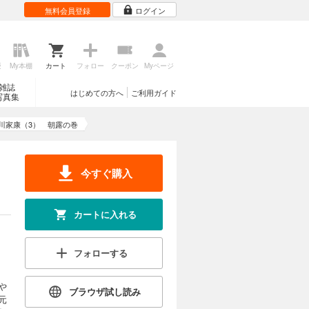
無料会員登録
ログイン
歴
My本棚
カート
フォロー
クーポン
Myページ
雑誌
はじめての方へ
ご利用ガイド
写真集
川家康（3） 朝露の巻
今すぐ購入
カートに入れる
フォローする
や
ブラウザ試し読み
元