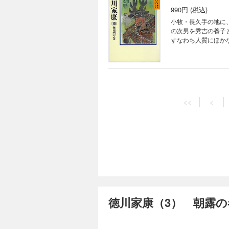
990円 (税込)
小牧・長久手の地に
の次男を秀吉の養子
すなわち人質にほか
徳川家康（11) 
935円 (税込)
<<
<
天下統一のためには
白い陰火の相をおび
忠誠ゆえに出奔しな
徳川家康（12）
935円 (税込)
秀吉の妹朝日姫を正
徳川家康（3） 朝露の
拒み通すことはでき
す。待望の泰平の到