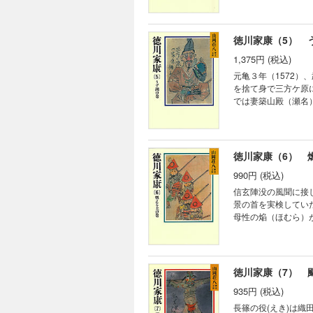
徳川家康（5） 
1,375円 (税込)
元亀３年（1572
を捨て身で三方ケ原
では妻築山殿（瀬名
徳川家康（6） 
990円 (税込)
信玄陣没の風聞に接
景の首を実検してい
母性の焔（ほむら）
徳川家康（7） 
935円 (税込)
長篠の役(えき)は