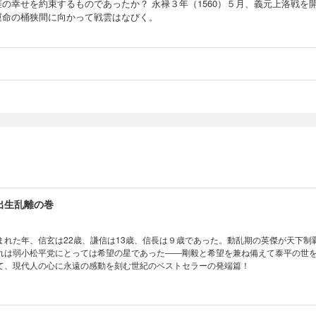
涯の幸せを約束するものであったか？ 永禄３年（1560）５月、義元上洛戦を
運命の桶狭間に向かって戦雲はなびく。
出生乱離の巻
まれた年、信玄は22歳、謙信は13歳、信長は９歳であった。動乱期の英傑が天下制
れは弱小松平党にとっては希望の星であった――剛毅と希望を兼ね備えて泰平の世
て、現代人の心に永遠の感動を刻む世紀のベストセラーの発端篇！