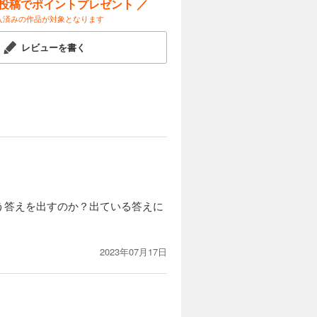
ー投稿でポイントプレゼント ／
入済みの作品が対象となります
カートに入れる
レビューを書く
を命じられ
試し読み
へ移った。
カートに入れる
死。秀吉の
試し読み
鮮出兵の暴
う答えを出すのか？出ている答えに
2023年07月17日
カートに入れる
た。一方、
試し読み
ごとく怒り