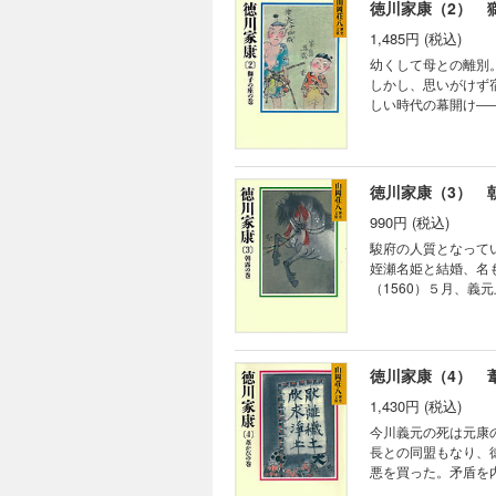
徳川家康（2） 
1,485円 (税込)
幼くして母との離別
しかし、思いがけず
しい時代の幕開け―
徳川家康（3） 
990円 (税込)
駿府の人質となって
姪瀬名姫と結婚、名
（1560）５月、
徳川家康（4） 
1,430円 (税込)
今川義元の死は元康
長との同盟もなり、
悪を買った。矛盾を