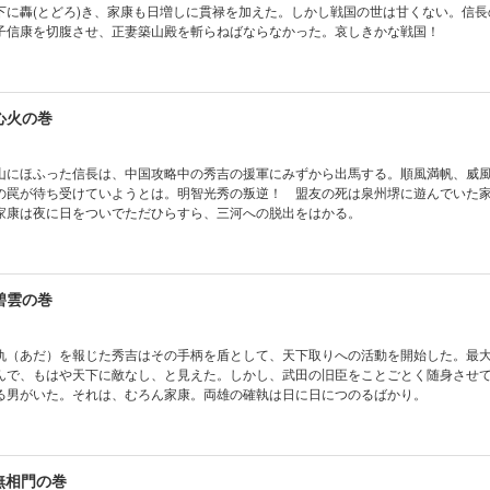
下に轟(とどろ)き、家康も日増しに貫禄を加えた。しかし戦国の世は甘くない。信長
子信康を切腹させ、正妻築山殿を斬らねばならなかった。哀しきかな戦国！
心火の巻
山にほふった信長は、中国攻略中の秀吉の援軍にみずから出馬する。順風満帆、威
の罠が待ち受けていようとは。明智光秀の叛逆！ 盟友の死は泉州堺に遊んでいた
家康は夜に日をついでただひらすら、三河への脱出をはかる。
碧雲の巻
仇（あだ）を報じた秀吉はその手柄を盾として、天下取りへの活動を開始した。最
んで、もはや天下に敵なし、と見えた。しかし、武田の旧臣をことごとく随身させ
る男がいた。それは、むろん家康。両雄の確執は日に日につのるばかり。
無相門の巻