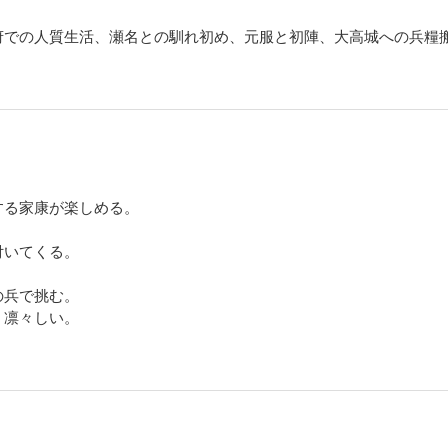
。そして、再征の結着もみないまま一代の太陽児は波乱の生涯を閉じる。
府での人質生活、瀬名との馴れ初め、元服と初陣、大高城への兵糧
 日蝕月蝕の巻
難題が山積していた。朝鮮からの撤兵用船舶の不足、日ましにつのる武断派武将と
の母公淀君の頑迷と我執……。秀吉に後事を托された家康の使命は重い。と、そこ
！”の噂。はたして噂を流す石田三成の敵意はなにゆえか？
する家康が楽しめる。
付いてくる。
 軍荼利の巻
。
の兵で挑む。
する敵意はますますつのった。だが皮肉にも彼は、秀吉子飼いの七将の襲撃を避け
、凛々しい。
に。いったん三成を近江へ帰した家康は、上杉討伐を名目に出兵を決行。と、その
ただちに軍を西へ返す。関ケ原前夜、虚々実々の駆け引きが続く！
 関ケ原の巻