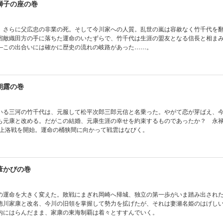
獅子の座の巻
。さらに父広忠の非業の死。そして今川家への人質。乱世の嵐は容赦なく竹千代を
宿敵織田方の手に落ちた運命のいたずらで、竹千代は生涯の盟友となる信長と相ま
―この出合いには確かに歴史の流れの岐路があった……。
朝露の巻
いる三河の竹千代は、元服して松平次郎三郎元信と名乗った。やがて恋が芽ばえ、
も元康と改める。だがこの結婚、元康生涯の幸せを約束するものであったか？ 永
義元上洛戦を開始。運命の桶狭間に向かって戦雲はなびく。
葦かびの巻
の運命を大きく変えた。敗戦にまぎれ岡崎へ帰城、独立の第一歩がいま踏み出され
徳川家康と改名、今川の旧領を掌握して勢力を拡げたが、それは妻瀬名姫のはげし
内にはらんだまま、家康の東海制覇は着々とすすんでいく。