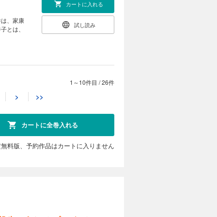
カートに入れる
件は、家康
試し読み
養子とは、
1～10件目
/
26件
カートに入れる
>
>>
の政略は青
試し読み
、家康への
カートに全巻入れる
定無料版、予約作品はカートに入りません
カートに入れる
康も上洛を
試し読み
に乗り出
っていた。