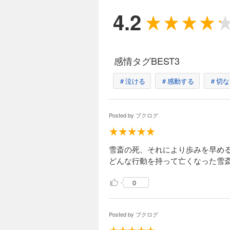
4.2
徳川家康（13）
935円 (税込)
九州征伐に成功し、
た。同時に関東への
感情タグBEST3
まさに関白秀吉の世
＃泣ける
＃感動する
＃切な
徳川家康（14）
Posted by
ブクログ
935円 (税込)
順風満帆の晩年を迎
理性は大波に揺らぐ
雪斎の死、それにより歩みを早め
挙に出た。家康にと
どんな行動を持って亡くなった雪
0
徳川家康（15）
990円 (税込)
Posted by
ブクログ
秀頼の誕生は新たな
伏見大地震の混乱の