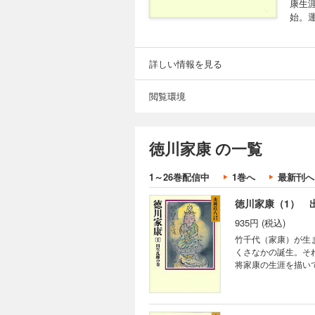
康生
始。
詳しい情報を見る
閲覧環境
徳川家康 の一覧
1～26巻配信中
1巻へ
最新刊へ
徳川家康（1） 
935円 (税込)
竹千代（家康）が生
くさなかの誕生。そ
将家康の生涯を描い