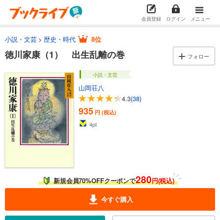
会員登録
ログイン
メニュー
小説・文芸
歴史・時代
8位
徳川家康（1） 出生乱離の巻
フォロー
小説・文芸
山岡荘八
4.3
(38)
935
円 (税込)
4
pt
280
新規会員70%OFFクーポンで
円(税込)
今すぐ購入