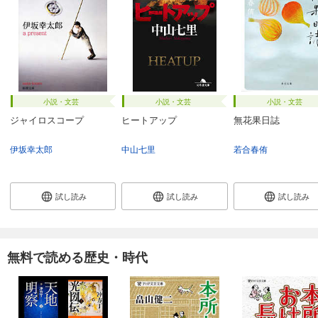
小説・文芸
小説・文芸
小説・文芸
ジャイロスコープ
ヒートアップ
無花果日誌
伊坂幸太郎
中山七里
若合春侑
試し読み
試し読み
試し読み
無料で読める歴史・時代