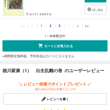
試し読み
あらすじを表示する
徳川家康（11) 竜虎の巻
<<
<
1
2
3
・
>
>>
935
円 (税込)
カート
1～26巻配信中
試し読み
カートに全巻入れる
あらすじを表示する
※期間限定無料版、予約作品はカートに入りません
徳川家康（12） 華厳の巻
935
円 (税込)
カート
徳川家康（1） 出生乱離の巻 のユーザーレビュー
試し読み
＼ レビュー投稿でポイントプレゼント ／
あらすじを表示する
※購入済みの作品が対象となります
徳川家康（13） 侘茶の巻
レビューを書く
935
円 (税込)
カート