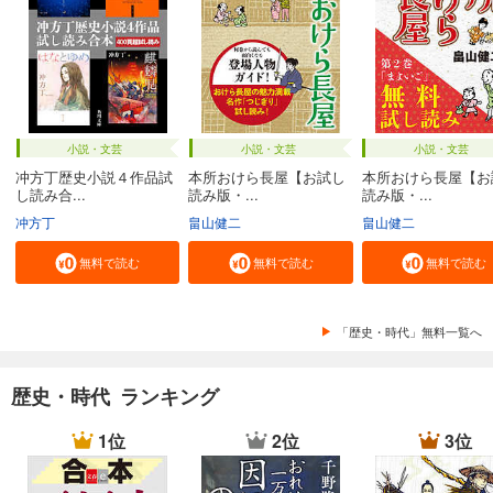
小説・文芸
小説・文芸
小説・文芸
冲方丁歴史小説４作品試
本所おけら長屋【お試し
本所おけら長屋【お
し読み合...
読み版・...
読み版・...
冲方丁
畠山健二
畠山健二
無料で読む
無料で読む
無料で読む
「歴史・時代」無料一覧へ
歴史・時代 ランキング
1位
2位
3位