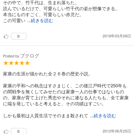
その中で、竹千代は、生まれ落ちた。
読んでいるだけで、可愛らしい竹千代の姿が想像できる。
徳川家康（20） 江戸・大坂の巻
本当にものすごく、可愛らしい赤児だ。
935
この可愛い
円 (税込)
...続きを読む
カート
2019年03月09日
0
試し読み
あらすじを表示する
徳川家康（21） 春雷遠雷の巻
ブクログ
Posted by
990
円 (税込)
カート
家康の生涯が描かれた全２６巻の歴史小説。
試し読み
家康の平和への執念はすさまじく、この後江戸時代で250年も
あらすじを表示する
の間戦争を無くしてみせたのは家康一人の仕事ではないもの
の、家康が育て上げた秀忠やそれに連なる人たちも、全て家康
徳川家康（22） 百雷落つるの巻
に端を発していると考えると、その功績はすごい。
990
円 (税込)
カート
しかも最初は人質生活でそのまま殺されて
...続きを読む
試し読み
あらすじを表示する
2012年06月25日
0