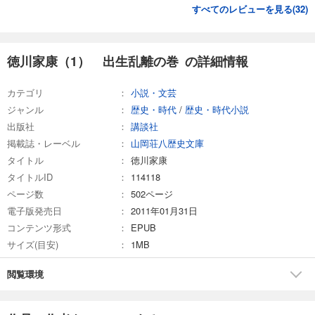
徳川家康（26） 立命往生の巻
すべてのレビューを見る(
32
)
1,485
円 (税込)
カート
徳川家康（1） 出生乱離の巻 の詳細情報
試し読み
あらすじを表示する
カテゴリ
小説・文芸
ジャンル
歴史・時代
/
歴史・時代小説
出版社
講談社
掲載誌・レーベル
山岡荘八歴史文庫
タイトル
徳川家康
タイトルID
114118
ページ数
502ページ
電子版発売日
2011年01月31日
コンテンツ形式
EPUB
サイズ(目安)
1MB
閲覧環境