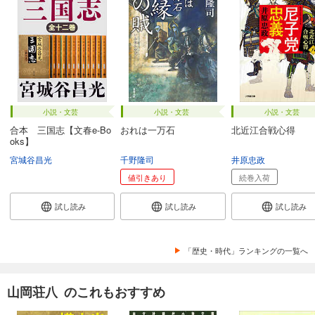
小説・文芸
小説・文芸
小説・文芸
合本 三国志【文春e-Bo
おれは一万石
北近江合戦心得
oks】
宮城谷昌光
千野隆司
井原忠政
値引きあり
続巻入荷
試し読み
試し読み
試し読み
「歴史・時代」ランキングの一覧へ
山岡荘八 のこれもおすすめ