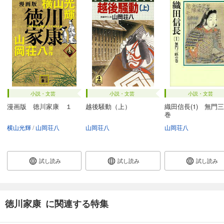
小説・文芸
小説・文芸
小説・文芸
漫画版 徳川家康 １
越後騒動（上）
織田信長(1) 無門
巻
横山光輝
山岡荘八
山岡荘八
山岡荘八
試し読み
試し読み
試し読み
徳川家康 に関連する特集