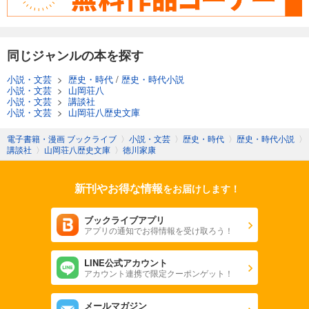
同じジャンルの本を探す
小説・文芸
>
歴史・時代
/
歴史・時代小説
小説・文芸
>
山岡荘八
小説・文芸
>
講談社
小説・文芸
>
山岡荘八歴史文庫
電子書籍・漫画 ブックライブ
〉
小説・文芸
〉
歴史・時代
〉
歴史・時代小説
〉
講談社
〉
山岡荘八歴史文庫
〉
徳川家康
新刊やお得な情報
をお届けします！
ブックライブアプリ
アプリの通知でお得情報を受け取ろう！
LINE公式アカウント
アカウント連携で限定クーポンゲット！
メールマガジン