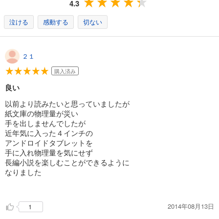
4.3
試し読み
あらすじを表示する
泣ける
感動する
切ない
徳川家康（14） 明星瞬くの巻
935
円 (税込)
２１
カート
購入済み
試し読み
良い
あらすじを表示する
以前より読みたいと思っていましたが
徳川家康（15） 難波の夢の巻
紙文庫の物理量が災い
990
円 (税込)
手を出しませんでしたが
カート
近年気に入った４インチの
アンドロイドタブレットを
試し読み
手に入れ物理量を気にせず
あらすじを表示する
長編小説を楽しむことができるように
なりました
徳川家康（16） 日蝕月蝕の巻
935
円 (税込)
カート
2014年08月13日
1