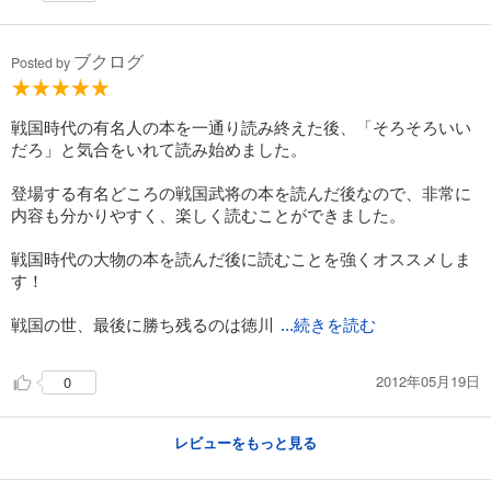
徳川家康（23） 蕭風城の巻
935
円 (税込)
ブクログ
Posted by
カート
試し読み
戦国時代の有名人の本を一通り読み終えた後、「そろそろいい
あらすじを表示する
だろ」と気合をいれて読み始めました。
徳川家康（24） 戦争と平和の巻
登場する有名どころの戦国武将の本を読んだ後なので、非常に
935
円 (税込)
内容も分かりやすく、楽しく読むことができました。
カート
戦国時代の大物の本を読んだ後に読むことを強くオススメしま
試し読み
す！
あらすじを表示する
戦国の世、最後に勝ち残るのは徳川
...続きを読む
徳川家康（25） 孤城落月の巻
935
円 (税込)
カート
2012年05月19日
0
試し読み
レビューをもっと見る
あらすじを表示する