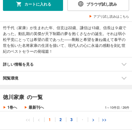
カートに入れる
ブラウザ試し読み
アプリ試し読みはこちら
竹千代（家康）が生まれた年、信玄は22歳、謙信は13歳、信長は９歳で
あった。動乱期の英傑が天下制覇の夢を抱くさなかの誕生。それは弱小
松平党にとっては希望の星であった――剛毅と希望を兼ね備えて泰平の
世を拓いた名将家康の生涯を描いて、現代人の心に永遠の感動を刻む世
紀のベストセラーの発端篇！
詳しい情報を見る
閲覧環境
徳川家康 の一覧
1巻へ
最新刊へ
1～10件目
/
26件
<<
<
1
2
3
・
>
>>