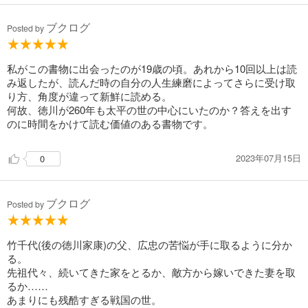
試し読み
あらすじを表示する
ブクログ
Posted by
徳川家康（17） 軍荼利の巻
935
円 (税込)
カート
私がこの書物に出会ったのが19歳の頃。あれから10回以上は読
み返したが、読んだ時の自分の人生練磨によってさらに受け取
り方、角度が違って新鮮に読める。
試し読み
何故、徳川が260年も太平の世の中心にいたのか？答えを出す
あらすじを表示する
のに時間をかけて読む価値のある書物です。
徳川家康（18） 関ケ原の巻
935
円 (税込)
2023年07月15日
0
カート
試し読み
ブクログ
Posted by
あらすじを表示する
徳川家康（19） 泰平胎動の巻
竹千代(後の徳川家康)の父、広忠の苦悩が手に取るように分か
990
円 (税込)
る。
カート
先祖代々、続いてきた家をとるか、敵方から嫁いできた妻を取
るか……
試し読み
あまりにも残酷すぎる戦国の世。
あらすじを表示する