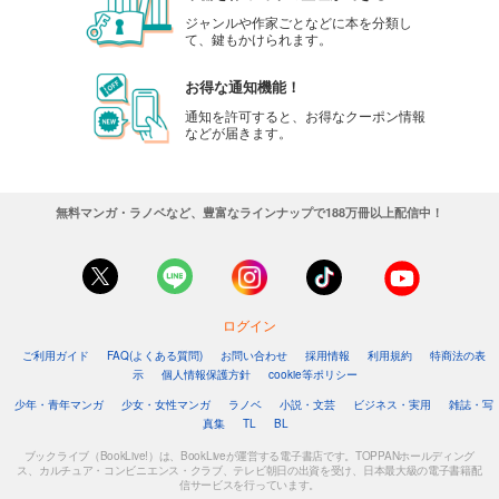
ジャンルや作家ごとなどに本を分類し
て、鍵もかけられます。
お得な通知機能！
通知を許可すると、お得なクーポン情報
などが届きます。
無料マンガ・ラノベなど、豊富なラインナップで188万冊以上配信中！
ログイン
ご利用ガイド
FAQ(よくある質問)
お問い合わせ
採用情報
利用規約
特商法の表
示
個人情報保護方針
cookie等ポリシー
少年・青年マンガ
少女・女性マンガ
ラノベ
小説・文芸
ビジネス・実用
雑誌・写
真集
TL
BL
ブックライブ（BookLive!）は、BookLiveが運営する電子書店です。TOPPANホールディング
ス、カルチュア・コンビニエンス・クラブ、テレビ朝日の出資を受け、日本最大級の電子書籍配
信サービスを行っています。