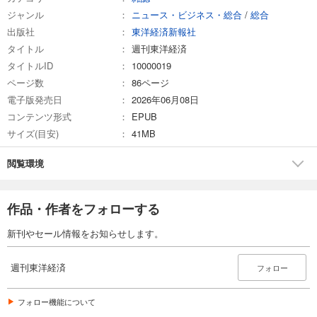
ジャンル
ニュース・ビジネス・総合
/
総合
試し読み
出版社
東洋経済新報社
あらすじを表示する
タイトル
週刊東洋経済
週刊東洋経済 2026/3/7号
タイトルID
10000019
880
円 (税込)
ページ数
86ページ
カート
電子版発売日
2026年06月08日
コンテンツ形式
EPUB
試し読み
サイズ(目安)
41MB
あらすじを表示する
週刊東洋経済 2026/2/21・2/28合併号
閲覧環境
880
円 (税込)
カート
作品・作者をフォローする
試し読み
新刊やセール情報をお知らせします。
あらすじを表示する
週刊東洋経済 2026/2/14号
週刊東洋経済
フォロー
880
円 (税込)
カート
フォロー機能について