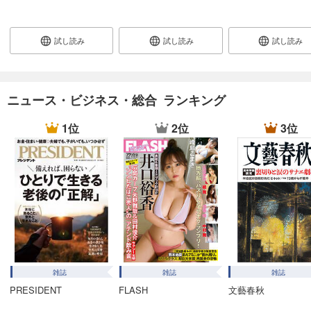
あらすじを表示する
週刊東洋経済 2025/12/27・2026/1/3合併号
試し読み
試し読み
試し読み
880
円 (税込)
カート
試し読み
ニュース・ビジネス・総合 ランキング
あらすじを表示する
1位
2位
3位
週刊東洋経済 2025/12/20号
880
円 (税込)
カート
試し読み
あらすじを表示する
週刊東洋経済 2025/12/13号
880
円 (税込)
カート
雑誌
雑誌
雑誌
PRESIDENT
FLASH
文藝春秋
試し読み
あらすじを表示する