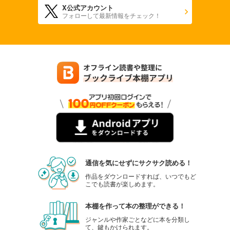
X公式アカウント
880
円 (税込)
フォローして最新情報をチェック！
カート
試し読み
あらすじを表示する
週刊東洋経済 2025年9/27・10/4合併号
880
円 (税込)
カート
試し読み
あらすじを表示する
週刊東洋経済 2025年9/13・20合併号
880
円 (税込)
通信を気にせずにサクサク読める！
カート
作品をダウンロードすれば、いつでもど
こでも読書が楽しめます。
試し読み
あらすじを表示する
本棚を作って本の整理ができる！
週刊東洋経済 2025/9/6号
ジャンルや作家ごとなどに本を分類し
て、鍵もかけられます。
880
円 (税込)