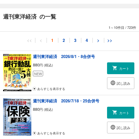
［伝説の編集長が直伝］業績欄の見出しにヒントあり 「逆張り」で高リ
ターンを狙え
週刊東洋経済 の一覧
［伝説のファンドマネジャーが直言］中小型株にチャンスあり 四季報で
見つけた割安株 投資家 清原達郎
1～10件目
/
723件
90年前の日本経済を活写 「四季報創刊号」を読み解く ジャーナリスト
伊藤 歩
<<
<
1
2
3
4
>
>>
【深層リポート】「大人の街」の経済事情 銀座 大異変
野村証券から銀座の夜の街へ 「飲みながら株の話をしています」 きこさ
週刊東洋経済 2026/8/1・8合併号
ん
880
円 (税込)
家賃高騰に拍車をかける チャイナマネー流入の裏側
カート
NEW
【産業リポート】“株価爆上げ” キオクシアの現在地
試し読み
アナリストが読む キオクシアに問われる強さ
あらすじを表示する
“AIの次”にキオクシアが仕込む 「秘密計算スタートアップ」の潜在力
週刊東洋経済 2026/7/18・25合併号
連載
880
円 (税込)
｜経済を見る眼｜
カート
｜編集部から｜
｜NEWS＆TOPICS最前線｜01 DeNA創業者の南場氏 15年ぶり社長復帰
試し読み
の必然 02 海峡封鎖に直面の出光社長 「中東の重要性は不変」 03 AI全賭
あらすじを表示する
けソフトバンクG 5兆円最高益の期待と懸念