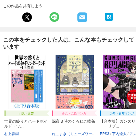
試し読み
この作品を共有しよう
あらすじを表示する
週刊東洋経済 2026/1/31・2/7合併号
880
円 (税込)
カート
この本をチェックした人は、こんな本もチェックして
います
試し読み
あらすじを表示する
週刊東洋経済 2026/1/24号
880
円 (税込)
カート
試し読み
あらすじを表示する
週刊東洋経済 2026/1/10・1/17合併号
小説・文芸
少女・女性マンガ
少年・青年マンガ
880
円 (税込)
カート
世界の終りとハードボイ
深夜３時のくろねこ喫茶
【合本版】ガンスリ
ルド・ワ...
ー・リプ...
村上春樹
ねこまき（ミューズワーク）
PPS3
下内遼太
アンブル
試し読み