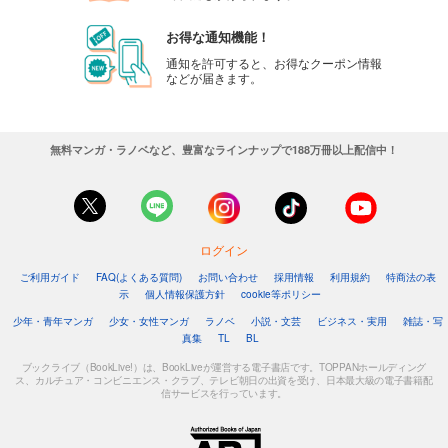
カート
お得な通知機能！
試し読み
通知を許可すると、お得なクーポン情報
などが届きます。
あらすじを表示する
週刊東洋経済 2025/8/30号
880
円 (税込)
無料マンガ・ラノベなど、豊富なラインナップで188万冊以上配信中！
カート
試し読み
あらすじを表示する
ログイン
週刊東洋経済 2025/8/23号
ご利用ガイド
FAQ(よくある質問)
お問い合わせ
採用情報
利用規約
特商法の表
880
円 (税込)
示
個人情報保護方針
cookie等ポリシー
カート
少年・青年マンガ
少女・女性マンガ
ラノベ
小説・文芸
ビジネス・実用
雑誌・写
真集
TL
BL
試し読み
あらすじを表示する
ブックライブ（BookLive!）は、BookLiveが運営する電子書店です。TOPPANホールディング
ス、カルチュア・コンビニエンス・クラブ、テレビ朝日の出資を受け、日本最大級の電子書籍配
信サービスを行っています。
週刊東洋経済 2025/8/9-16合併号
880
円 (税込)
カート