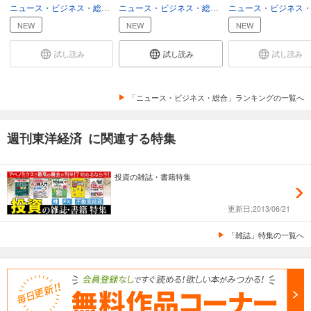
ニュース・ビジネス・総合
ビジネス
ニュース・ビジネス・総合
総合
週刊東洋経済 2025/12/6号
NEW
NEW
NEW
880
円 (税込)
カート
試し読み
試し読み
試し読み
試し読み
あらすじを表示する
「ニュース・ビジネス・総合」ランキングの一覧へ
週刊東洋経済 2025/11/22・11/29合併号
週刊東洋経済 に関連する特集
880
円 (税込)
カート
投資の雑誌・書籍特集
試し読み
あらすじを表示する
更新日:2013/06/21
週刊東洋経済 2025/11/15号
「雑誌」特集の一覧へ
880
円 (税込)
カート
試し読み
あらすじを表示する