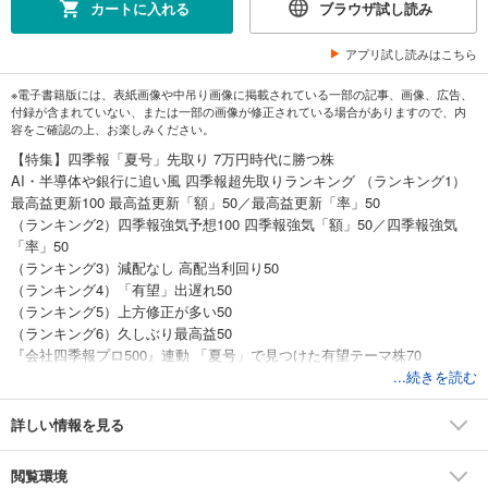
カートに入れる
ブラウザ試し読み
アプリ試し読みはこちら
※電子書籍版には、表紙画像や中吊り画像に掲載されている一部の記事、画像、広告、
付録が含まれていない、または一部の画像が修正されている場合がありますので、内
容をご確認の上、お楽しみください。
【特集】四季報「夏号」先取り 7万円時代に勝つ株
AI・半導体や銀行に追い風 四季報超先取りランキング （ランキング1）
最高益更新100 最高益更新「額」50／最高益更新「率」50
（ランキング2）四季報強気予想100 四季報強気「額」50／四季報強気
「率」50
（ランキング3）減配なし 高配当利回り50
（ランキング4）「有望」出遅れ50
（ランキング5）上方修正が多い50
（ランキング6）久しぶり最高益50
『会社四季報プロ500』連動 「夏号」で見つけた有望テーマ株70
［人気ストラテジストに聞く］金利不安は一時的、日本株はまだ上値追
...続きを読む
う 大和証券 チーフテクニカルアナリスト兼テーマリサーチ担当ストラテ
ジスト 木野内栄治
詳しい情報を見る
『株式ウイークリー』編集長が注目！ 半年で株価5割上昇狙う 厳選4銘柄
過去の投資の結果を検証 高配当株投資はここに要注意
閲覧環境
［株コレクターRicky流］配当金生活でFIRE達成 「増配株」投資の極意