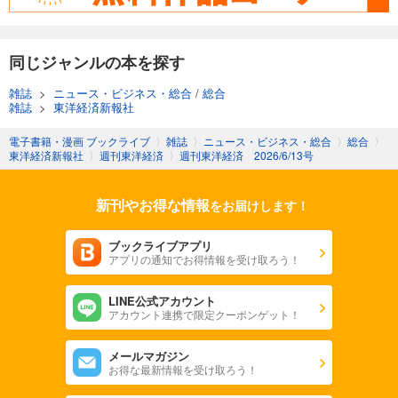
週刊東洋経済 2025/11/8号
880
円 (税込)
カート
同じジャンルの本を探す
試し読み
雑誌
>
ニュース・ビジネス・総合
/
総合
あらすじを表示する
雑誌
>
東洋経済新報社
週刊東洋経済 2025/11/1号
電子書籍・漫画 ブックライブ
〉
雑誌
〉
ニュース・ビジネス・総合
〉
総合
〉
東洋経済新報社
〉
週刊東洋経済
〉
週刊東洋経済 2026/6/13号
880
円 (税込)
カート
新刊やお得な情報
をお届けします！
試し読み
あらすじを表示する
ブックライブアプリ
アプリの通知でお得情報を受け取ろう！
週刊東洋経済 2025/10/25号
880
円 (税込)
カート
LINE公式アカウント
アカウント連携で限定クーポンゲット！
試し読み
メールマガジン
あらすじを表示する
お得な最新情報を受け取ろう！
週刊東洋経済 2025年10/11・10/18合併号