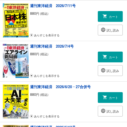
｜トップに直撃｜
週刊東洋経済 2026/7/11号
｜フォーカス政治｜
880
円 (税込)
｜マネー潮流｜
カート
｜中国動態｜
｜Inside USA｜
試し読み
｜少数異見｜
あらすじを表示する
｜ゴルフざんまい｜
｜新約ソニー｜
週刊東洋経済 2026/7/4号
｜知の技法出世の作法｜
｜話題の本｜
880
円 (税込)
カート
｜名著は知っている｜
｜ビジネスと人生は絶望に満ちている｜
｜西野智彦の金融秘録｜
試し読み
｜21世紀の証言｜
あらすじを表示する
｜次号予告｜
週刊東洋経済 2026/6/20・27合併号
880
円 (税込)
カート
試し読み
あらすじを表示する