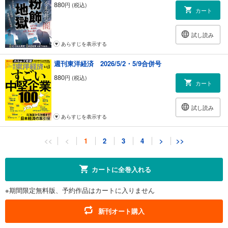
880
円 (税込)
カート
試し読み
あらすじを表示する
週刊東洋経済 2026/5/2・5/9合併号
880
円 (税込)
カート
試し読み
あらすじを表示する
週刊東洋経済 2026/4/18・4/25合併号
<<
<
1
2
3
4
>
>>
880
円 (税込)
カート
カートに全巻入れる
試し読み
※期間限定無料版、予約作品はカートに入りません
あらすじを表示する
週刊東洋経済 2026/4/11号
新刊オート購入
880
円 (税込)