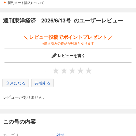
カート
新刊オート購入について
試し読み
週刊東洋経済 2026/6/13号 のユーザーレビュー
あらすじを表示する
週刊東洋経済 2026/4/4号
＼ レビュー投稿でポイントプレゼント ／
880
円 (税込)
※購入済みの作品が対象となります
カート
レビューを書く
試し読み
あらすじを表示する
-
週刊東洋経済 2026/3/28号
タメになる
共感する
880
円 (税込)
カート
レビューがありません。
試し読み
あらすじを表示する
週刊東洋経済 2026/3/14・3/21合併号
この号の内容
880
円 (税込)
カート
カテゴリ
雑誌