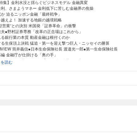
1特集】金利水没と揺らぐビジネスモデル 金融異変
金利、さまようマネー 金利低下に苦しむ金融界の焦燥
死か 迫るニッポン金融「最終戦争」
を越えよ！ 加速する地銀の越境戦略
型営業”との決別 米国発「証券革命」の衝撃
敏夫●野村証券専務「改革の正念場はこれから」
れる銀行業の本質 動産金融は根付くのか
する生保頂上決戦 猛追・第一を迎え撃つ巨人・ニッセイの勝算
ERVIEW 筒井義信●日本生命保険社長 渡邉光一郎●第一生命保険社長
再編 金融庁が仕掛ける「奥の手」
後は攻めの経営へ りそな「サービス改革」の成否
続きを読む
最強地銀」 ウェルズ・ファーゴの正体
黒田日銀 異次元緩和撤退は不可避!?
ちょ襲来 秋上場でも見えぬ成長戦略
出し底入れでも潜む不安 視界不良の信金事情
頭特集】糸井重里の資本論 「僕たち、ほぼ上場します」
タビュー 「ほぼ日刊イトイ新聞」主宰
清二さんからビジネスを学んだ」 糸井重里の人脈図
ぼ日」ってどんな会社？ 大ヒット生むイワシの群れ
リポート
辺野古移設問題で激突 地元民意踏みにじる政府
トヨタが新工場決断 凍結解除で反転攻勢