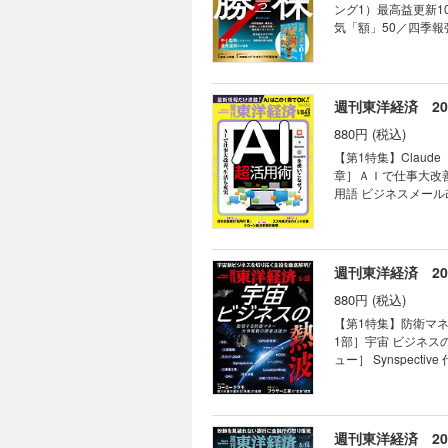
ラ」は開発中止 加
ング1）最高益更新1
ビュー］ソニーグループCDO（最高デジ
気「額」50／四季報
顧客起点でサービスを常に進化 鈴木流「
（ランキング5）上方
TOPICS最前線｜0
つけた有望テーマ株7
揺るがす懸念 03 
テクニカルアナリス
マネー潮流｜ ｜中国動
年で株価5割上昇狙う
週刊東洋経済 2026
｜話題の本｜ ｜名著
配当金生活でFIRE
証言｜ ｜次号予告｜
880円 (税込)
高リターンを狙え 
清原達郎 90年前の日本経
【第1特集】Claude
の街」の経済事情 銀
章］ＡＩで仕事大改善
に拍車をかける チャイナマネー流入の裏側 【産業リポ
用語 ビジネスメール
キオクシアに問われる強さ
用法 マネーフォワー
眼｜ ｜編集部から｜ 
英会話力をアップ 「
直面の出光社長 「中
てたい ライフプランを考えた
｜フォーカス政治｜ ｜
撃 ［インタビュー］
週刊東洋経済 2026
ー｜ ｜知の技法出世
ー］キヤノングローバ
智彦の金融秘録｜ ｜
880円 (税込)
ポート】スズキ 異
きスズキが日産、ホンダを超えた深層 【深層リポート】対米投
【第1特集】防衛マ
スク 3メガは対米融資に「二の足」 
1部］宇宙 ビジネスの
TOPICS最前線｜0
ュー］ Synspec
の“弱み”の深刻度 
宣言 覚悟を決めたス
マネー潮流｜ ｜中国
（OKI） 地盤状況
著は知っている｜ ｜
（LocationMi
｜
本版スターリンク」の
週刊東洋経済 2026