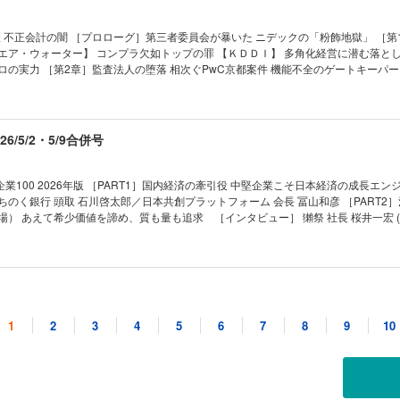
へ向かうのか 価格競争もヒートアップ 群雄割拠のロケットビジネス キャッシュフ
「H3」が勝てない理由 小型ロケット「カイロス」の窮地 直面する3つの課題 【第2特集】コ
夫妻が進める「承継」の全貌 驚異の投資術で脱カリスマなるか ［インタビュー］コ
 不正会計の闇 ［プロローグ］第三者委員会が暴いた ニデックの「粉飾地獄」 ［第
会長 兼 取締役会議長 襟川陽一 「60歳から『後継者』を意識 単純明快な会社であ
エア・ウォーター】 コンプラ欠如トップの罪 【ＫＤＤＩ】 多角化経営に潜む落とし
ザー工業の“変身”経営 ［インタビュー］ ブラザー工業 社長 池田和史 「失敗へ
ロの実力 ［第2章］監査法人の堕落 相次ぐPwC京都案件 機能不全のゲートキーパー
1 デンソーがローム
業も 毀誉褒貶の「駆け込み寺」 ［インタビュー］ 提言 不正会計再発防止策 日本
導体戦略の行方 02 牧野フライスＴＯＢが頓挫 軍事転用リスクの“実態” 03 サント
元金融庁 証券取引等監視委員会事務局長 佐々木清隆/弁護士 牛島 信 ［第3章］不正の行
城を崩せるか ｜トップに直撃｜ ｜フォーカス政治｜ ｜マネー潮流｜ ｜中国動態｜ ｜In
 不正会計の見破り方 金融庁の堪忍袋の緒が切れた 見破れない銀行に“喝” ［エピロ
｜ ｜新約ソニー｜ ｜ゴルフざんまい｜ ｜知の技法出世の作法｜ ｜話題の本｜ ｜名
6/5/2・5/9合併号
人生は絶望に満ちている｜ ｜西野智彦の金融秘録｜ ｜21世紀の証言｜ ｜次号予告
 ［インタビュー］コンサル会社トップに聞く勝ち筋 カギはＡＩ活用の「深さ」 一変
が加速 東証ルール、突かれた盲点 上場維持基準「適合」の奇策 上場維持基準未達
業100 2026年版 ［PART1］国内経済の牽引役 中堅企業こそ日本経済の成長エン
ちのく銀行 頭取 石川啓太郎／日本共創プラットフォーム 会長 冨山和彦 ［PART2
ル｣再編圧力 02 良品計画が上場来高値 躍進導いた拡大戦略の成否 03 サッポロが不
上場） あえて希少価値を諦め、質も量も追求 ［インタビュー］ 獺祭 社長 桜井一宏 (
る舞台裏 ｜トップに直撃｜ ｜フォーカス政治｜ ｜マネー潮流｜ ｜中国動態｜ ｜財
） 沖縄県内のビール販売シェア8割超 (3)サンリオ（東京・上場） 「投げ売り」
出世の作法｜ ｜話題の本｜ ｜名著は知っている｜ ｜ビジネスと人生は絶望に満ちて
オカムラ食品工業（青森・上場） サーモン海上養殖で国内トップクラス ［インタビュー
 ｜21世紀の証言｜ ｜次号予告｜
村恒一 (5)セコマ（北海道・未上場）北海道でセブン上回るコンビニ1100店 ［イン
 (6)三省堂書店（東京・未上場） 出版不況にあらがう1881年創業の老舗 CSRの｢人
/4/18・4/25合併号
先進企業IDECとKIMOTOの戦略 (7)大阪ソーダ（大阪・上場） 医薬品精製用シリ
業（大阪・未上場） テント構造物で世界シェアトップクラス (9)HIOKI（長野・上場
1
2
3
4
5
6
7
8
9
10
円超” (10)湖北工業（滋賀・上場） 海底ケーブル部品で世界シェア50％超 (11)西部
国 日本企業の勝ち筋を探せ 先端を走る日本企業は中国投資を継続 ハイテク中国を
技術のグローバルニッチトップ (12)フジミインコーポレーテッド（愛知・上場） 
マノイド) 世界標準を狙うユニツリー プラットフォーム戦略の
ア9割 (13)コアコンセプト・テクノロジー（東京・上場） 独自開発基盤で顧客のD
線) ＡＩブームで大衆も熱狂 縮まるアメリカとの技術差 (人型サービスロボット) AI
（愛知・未上場） 人手不足で変わるゴルフ場の芝刈り現場 (15)内海造船（広島・上場）
先端の実験場に ［第2章］中国の飽くなき挑戦 (半導体) 急速に進む中国半導体「国
輸送艦も ファミリー企業 ガバナンスの要諦 すごい中堅企業85社リスト ［PART3 
リーオートメーション）)源流は「ファーウェイ19人の精鋭」 産業ロボの昇龍イノバ