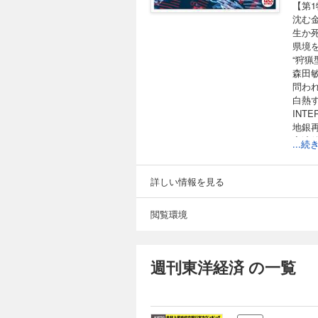
【第
沈む
生か
県境
“狩猟
森田
問わ
白熱
INT
地銀
完済
...
米「
漂流・
ゆう
詳しい情報を見る
貸し
閲覧環境
【巻
イン
「堤
「ほ
週刊東洋経済 の一覧
核心
01 
02 