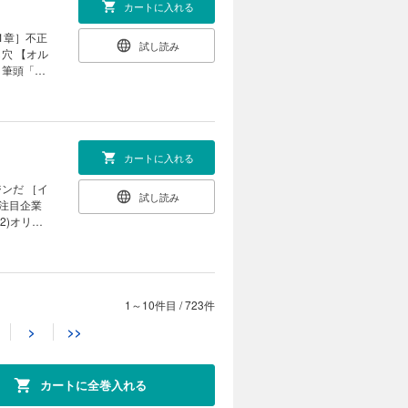
ロー創出力
カートに入れる
ーエーテク
1章］不正
試し読み
りたい」
穴 【オル
の寛容さが
 筆頭「ア
公認会計士
リーが放つ背
く末 企業
side
ーグ］ 不
著は知って
｜
したコン
カートに入れる
で監理銘柄
ジンだ ［イ
試し読み
］注目企業
動産を売却
2)オリオ
新｜ ｜少
脱却で驚異
いる｜ ｜
］ オカム
タビュー］
材活用｣分
カゲルで圧倒
1～10件目
/
723件
カートに入れる
） 県内随一
>
>>
技研（福
使い倒し世
試し読み
半導体ウェ
X内製化を
と融合し社会
カートに全巻入れる
 国策をバ
産化」の全
さらなる飛
ンスの正体