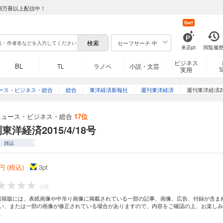
8万冊以上配信中！
Get!
セーフサーチ 中
来店pt
閲覧履
ビジネス
BL
TL
ラノベ
小説・文芸
実用
ース・ビジネス・総合
総合
東洋経済新報社
週刊東洋経済
週刊東洋経済201
ニュース・ビジネス・総合
17位
東洋経済2015/4/18号
雑誌
円 (税込)
3
pt
0件
書籍版には、表紙画像や中吊り画像に掲載されている一部の記事、画像、広告、付録が含ま
い、または一部の画像が修正されている場合がありますので、内容をご確認の上、お楽しみ
。