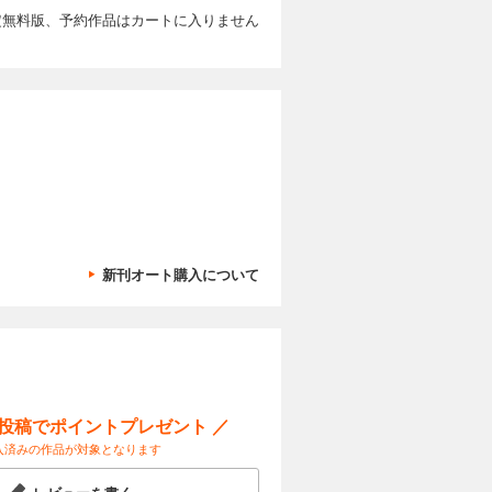
／スギノマ
インタビュ
定無料版、予約作品はカートに入りません
 中堅支援の
ト ビジネ
激戦領域に
カートに入れる
げ、止まる
) ツガミ
製ロボに日
ェアに ４
 ｜ヤバい
試し読み
だ」寺島実
値に トヨ
ちている｜
スク氏とテ
 SDV事
03 しずお
能化競争
｜中国動態
取り込め」
人生は絶望に
」 中国供
い販社の苦
カートに入れる
新刊オート購入について
高市「責任
試し読み
グスCEO
 元総務相
？ 【成長投
解禁で防衛
ける「３つ
【世界の財
見｜ ｜ゴ
 ［対談］
ジネスと人
究理事 平
定化を
ー投稿でポイントプレゼント ／
カートに入れる
人が大予測
入済みの作品が対象となります
も変われぬ
試し読み
「停滞」の