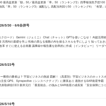
速するエンタメシフトの勝算 「次元の壁」越える技術／エレキはスポーツに積極投資
00 最高益更新「額」50／最高益更新「率」50 （ランキング2）四季報強気予想10
タル責任者） 小寺 剛 【追悼】 「最後のカリスマ」が逝去 鈴木敏文の生涯
強気「率」50 （ランキング3）減配なし 高配当利回り50 （ランキング4）「有望」
小売り革命」の神髄 連載 ｜経済を見る眼｜ ｜編集部から｜ ｜NEWS＆
修正が多い50 （ランキング6）久しぶり最高益50 『会社四季報プロ500』連動 「
1 ヤマダ・エディオン統合へ 成否を占う3つの焦点 02 日本製紙の米子会社で事故 脆
0 ［人気ストラテジストに聞く］金利不安は一時的、日本株はまだ上値追う 大和証
マツダが旗艦車種を大刷新 国内再建へ課せられた役割 ｜トップに直撃｜ ｜フォーカス
ト兼テーマリサーチ担当ストラテジスト 木野内栄治 『株式ウイークリー』編集長が
態｜ ｜財新 Opinion &News｜ ｜少数異見｜ ｜ヤバい会社烈伝｜ ｜知の技法出
 厳選4銘柄 過去の投資の結果を検証 高配当株投資はここに要注意 ［株コレクターRi
/5/30・6/6合併号
は知っている｜ ｜ビジネスと人生は絶望に満ちている｜ ｜西野智彦の金融秘録｜ ｜
達成 「増配株」投資の極意 ［伝説の編集長が直伝］業績欄の見出しにヒントあり 「
［伝説のファンドマネジャーが直言］中小型株にチャンスあり 四季報で見つけた割安
済を活写 「四季報創刊号」を読み解く ジャーナリスト 伊藤 歩 【深層リポート】「大人
（クロード） Gemini（ジェミニ） Chat（チャット）GPTを使いこなせ！ AI超活用術
座 大異変 野村証券から銀座の夜の街へ 「飲みながら株の話をしています」 きこさ
 汎用AIの基礎を学ぶ 性格の異なる複数のAIを操るスキルを手にしよう 知ってお
ート】“株価爆上げ” キオクシアの現在地 アナリストが読む
改革 すぐに使える企画書 議事録や報告書を効率的に作成 ［インタビュー］ リーダ
 “AIの次”にキオクシアが仕込む 「秘密計算スタートアップ」の潜在力 連載 ｜経済を見る
ド 社長兼グループＣＥＯ 辻 庸介 シナモン 社長ＣＥＯ 平野未来 ［第2章］ＡＩで
｜NEWS＆TOPICS最前線｜01 DeNA創業者の南場氏 15年ぶり社長復帰の必然 02
完全個別化」授業が実現 英語学習は娯楽に変わる 完璧な旅行計画を作りたい 株式
東の重要性は不変」 03 AI全賭けソフトバンクG 5兆円最高益の期待と懸念 ｜トッ
い 読むべき8冊 ＡＩを学び、実務に生かすために 【第2特集】ドローン経済安保の衝
マネー潮流｜ ｜中国動態｜ ｜Inside USA｜ ｜少数異見｜ ｜ゴルフざんまい｜ 
元防衛装備庁長官 土本英樹 アメリカが進めるドローン「脱中国化」の高い壁 ［イ
/5/23号
の作法｜ ｜話題の本｜ ｜名著は知っている｜ ｜ビジネスと人生は絶望に満ちている
ル戦略研究所主任研究員 伊藤弘太郎 自衛隊が頼る学生やハッカーらの民間研究会 【産業リ
21世紀の証言｜ ｜次号予告｜
次元のインド投資 スズキのインド「逆輸入車」がベンツやＢＭＷを追い抜いた理由 
融資 87兆円の罠 国策融資の知られざる巨大損失リ
ネー獲得の勝者は？ 宇宙ビジネスの熱波 図解！（高度別）宇宙ビジネスのホットスポ
ドル調達が深刻な問題に 連載 ｜経済を見る眼｜ ｜編集部から｜ ｜NEWS＆
主役 QPS、Synspective（シンスペクティブ）に勝算あり 過熱するSAR衛星争覇
1 ＮＴＴで異例の副社長人事 「通信中心」脱却で反撃へ 02 ベアリング2強が経営統合
tive 代表取締役CEO 新井元行 「垂直統合」の強みとSAR衛星の成長策 「安全保障に
03 包装資材が相次ぐ値上げ 高まるスーパーの再編機運 ｜トップに直撃｜ ｜フォーカ
カパーJSAT 大和ハウスGの地球観測から見えた課題 宇宙産業15兆円へ カギは脱官
動態｜ ｜財新｜ ｜少数異見｜｜ヤバい会社烈伝｜ ｜知の技法出世の作法｜ ｜話題
を逐次把握する世界初新技術 （住友林業） 衛星データでパーム農園収量増へ
ビジネスと人生は絶望に満ちている｜ ｜西野智彦の金融秘録｜ ｜21世紀の証言｜ 
nd） 測位データ活用で挑む交通マヒ解消 現実解は「外需」にあり IHIが狙う安保衛星デー
先に… 1200機「日の丸コンステ」浮上 ［第2部］岐路のロケット産業 スペースX
/5/16号