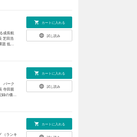
製薬業界で断
 売上高１
銘柄」総合
業赤字転落
カートに入れる
ほ
t2］プロの
10銘柄
れる成長航
試し読み
連の有望日
長 芝田浩
び “3つ
課題 低収
岡モデル
AI ペッ
 久保敏也
態｜ ｜財新
知っている
総経理 関口
カートに入れる
03 3時
］ パーク
試し読み
｜ ｜中国
長 寺田親
話題の本｜
タ記録の価値
｜ ｜次号
長 服部
「著名クリ
事務」では
上最大規模
国、ＡＩ人
カートに入れる
授 山崎 憲
グ （ランキ