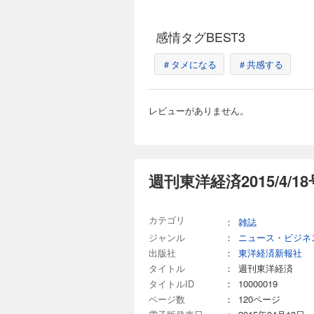
【スペシャルインタビ
本質 ［インタビュー
邊健太郎 15年越し「推し愛」に応
退見送りも存亡の危機
線｜01 デンソーが
場が激変 ブルーヨン
感情タグBEST3
命運 03 アトピー
場だが、縦割りで本社とは
｜ ｜中国動態｜ ｜財
ズムが招いた蹉跌 検
週刊東洋経済 2026
＃タメになる
＃共感する
る｜ ｜ビジネスと人
采配 「ニデック企
880円 (税込)
る 永守イズムの功罪 【産業リポート】JR東日本 運賃値上げの余波 ［インタビュー］ 一橋大学名誉教授 山内弘隆
「将来を支える原資 
【第1特集】四季報「
「オチャハラ」問題 連載 ｜経済を見る眼｜ ｜編集部から｜ ｜最前線｜01 ホンダ上場来初の最終赤字 EV失速で脱
レビューがありません。
キング (ランキング1
エンジン撤回 02ホ
100 上方修正「額」
つ険路 ｜トップに直撃
(ランキング5)来期高
フざんまい｜ ｜新約
つけた有望テーマ株
ビジネスと人生は絶望
武者陵司 「SaaS
タビュー］ 日本金融
週刊東洋経済2015/4/1
週刊東洋経済 202
「お宝銘柄」を探せ!
880円 (税込)
ピタルワークス 社長 
融新秩序 ステーブルコ
【第1特集】造船復興
カテゴリ
：
雑誌
ト】オムロン再出発 逆転への道
［インタビュー］国土交通
ジャンル
：
ニュース・ビジネ
ぎた自民が抱える大きな課題」 東京大学 名
料タンクで攻めの投
コンが2年で社長交代
出版社
：
東洋経済新報社
「人口減」の影 業
したマンダムMBO 
ない 日本郵船、商
タイトル
：
週刊東洋経済
財新 Opinion 
澤仁志 「船を造らぬ
タイトルID
：
10000019
いる｜ ｜ビジネスと
テックの凄み エンジン 三井E＆S 次世代燃料で世界をリード／レーダー 古野電気 世界シェア４割の圧倒的仕組み
週刊東洋経済 2026
ページ数
：
120ページ
／船舶用塗料 中国塗