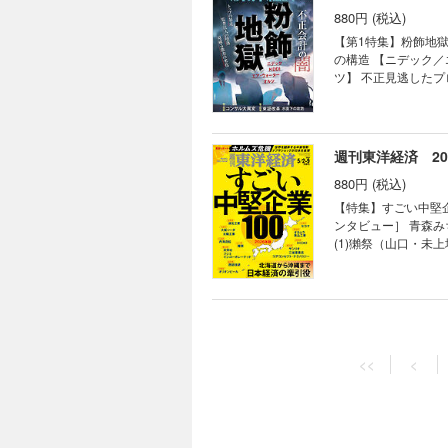
巨大宇宙企業はどこ
880円 (税込)
に圧倒的差 親方日の丸
ーエーテクモ 襟川
【第1特集】粉飾地獄
モホールディングス 
の構造 【ニデック／
【産業リポート】ブラ
ツ】 不正見逃したプ
挑戦できる風土を生む」 連載 ｜経済を見る眼｜ ｜編集部から｜ ｜NEWS＆TOPICS最前線｜0
リア」から交代した企
買収撤回 成長担う半
協会会長 南 成人/
徳炭酸 王者コカの牙
調査のプロが伝授する
USA｜ ｜少数異見
正会計の大きな代償 【第2特集】コンサル大異変 「ＡＩ脅威論」に揺れるエリート集団 社外取締役が一斉辞任 混
週刊東洋経済 202
いる｜ ｜ビジネスと
迷のフロンティアМ
880円 (税込)
サル生存競争 【第3特集】東証改革 水面下の攻防 上場企業の適格性に懸念 ＤＡＴ企業に東証がメス 東証スタンダ
ードへの「鞍替え」
【特集】すごい中堅企
行き「26社」の運命 連載 ｜経済を見る眼｜ ｜編集部から｜ ｜NEWS＆TOPICS最前線｜01 みずほとオリコに株主
ンタビュー］ 青森み
提案 高まる｢リテー
(1)獺祭（山口・未
へ キーパーソンが語
ンビール（沖縄・上場
数異見｜ ｜知の技法
的な業績成長 (4)
西野智彦の金融秘録｜
ラ食品工業 社長 岡
セコマ 社長 赤尾洋昭
週刊東洋経済 2026
野でも中堅が存在感 
880円 (税込)
的シェア (8)太陽工
<<
<
の“平均年収1000万
【特集】ハイテク中
岡・上場） ハニカム
界市場で勝つ ［第1章］ハイテク中国最前線 (ヒュー
ハー研磨材の世界シェ
全貌 (中国ＡＩ最前
支援 (14)共栄社
実装が進展 中国が最
ネに株価2倍、自衛隊
貌 (ＦＡ（ファクト