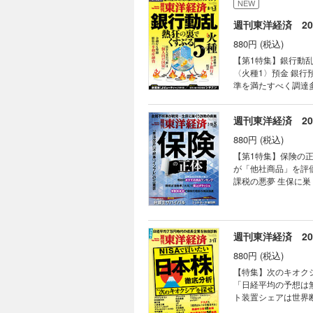
NEW
03 
週刊東洋経済 202
04 
05 
880円 (税込)
【第1特集】銀行動乱
ニュ
〈火種1〉預金 銀行
金融
準を満たすべく調達
物流 
庁・日銀が相次ぎ警
製紙 
ジア収益」 〈火種4
週刊東洋経済 202
AI戦争勃発 日立の
三人
菱UFJFG 社長 半
880円 (税込)
春の
合ラッシュ 加速す
【第1特集】保険の正
つけられた SBI地銀連合の行方 銀行実力ラ
が「他社商品」を評価
ひと
の勝ち筋 【スペシャルインタビュー】NHK（日本放送協会）会長 井上樹彦 受信料収入下げ止まりに全力を挙げて
課税の悪夢 生保に巣
鎌田
取り組む 【産業リポート】シチズン 世界を狙う時計戦略 連載 ｜経済を見る眼｜ ｜編集部から｜ ｜NEWS＆
問われる事業投資 ［
TOPICS最前線｜
ジャパン 社長 石川
連載
再上場へ着々 03 
【第2特集】ＡＩ時代
｜経
マネー潮流｜ ｜中国動
護士５人のリアル 【産業リポート】シェルター市場 勃興 シン・有事マネー ［インタビュー］国土交通副大臣 佐々
週刊東洋経済 2026
｜話題の本｜ ｜名著
｜こ
木 紀 ［企業リポート
証言｜ ｜次号予告｜
｜少
880円 (税込)
ルインタビュー】元
｜知
続けている 連載 ｜経済を見る眼｜ ｜編集部から｜ ｜NEWS＆TOPICS最前線｜01 SBIがビットバンク買収 暗号資
【特集】次のキオクシ
｜中
産で国内最大勢力へ 
「日経平均の予想は無意
｜グ
携の真意 ｜トップに直
ト装置シェアは世界断ト
｜フ
ルフざんまい｜ ｜新
絶縁材料が急成長 防衛