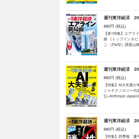
｜株
絶望に満ちている｜ 
高益でも株価一服 防
｜為
トツの利益率47％ 蓄
｜価
兆円が射程圏内 バフェ
週刊東洋経済 202
｜マ
商社との差 防衛･宇宙
｜ブ
880円 (税込)
高配当(14)日本製鉄
か
眼 3人の目利きが厳
【第1特集】エアライン
｜Re
［インタビュー］注目
路 ［トップインタビ
｜生
本株9選 食品＆外食
二 ［Part2］課
の落とし穴” 【スペシャルリポート】ゴールド「密輸潰し」の大波 【産業リポート】医療法人ランキング 【産業リ
益にあえぐ国内線の惨状 新幹
ポート】厨房機器の横綱 ホシザキ 連載 ｜経済を見る眼｜ ｜編集部から｜
九州・福岡の「磁力」
荒れ総会で起きた ｢み
［インタビュー］ 九
トに商機 「会話せず
福岡ラーメン職人の豚骨と
週刊東洋経済 202
Opinion & N
ポ 超速進化する中国
｜ ｜ビジネスと人生
880円 (税込)
勲 異色の中国製EV「エムタ」が日本上陸 連載 ｜経済を見
AIインフラ銘柄が演出
【特集】AI大失業が
間50分のニデック総
シャテクノロジー代表 
動態｜ ｜Inside
弘×Anthropic 
｜名著は知っている｜
［トップインタビュー
予告｜
奨、アクセンチュア日本
エーター以外みな失
不十分 派遣人材にＡＩ
週刊東洋経済 2026
IPOの富 技術系職
880円 (税込)
材は採用増 ＡＩ要約
「失業より怖いのはＡＩ監視 社員を“協働
【特集】四季報「夏号