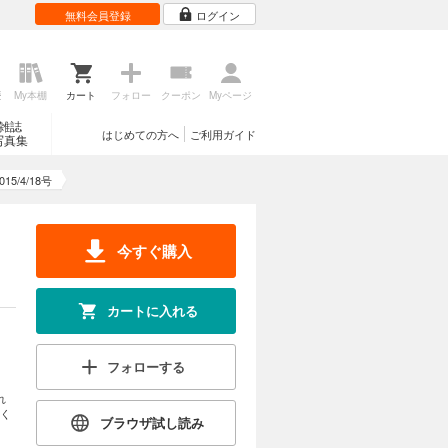
無料会員登録
ログイン
歴
My本棚
カート
フォロー
クーポン
Myページ
雑誌
はじめての方へ
ご利用ガイド
写真集
5/4/18号
今すぐ購入
カートに入れる
フォローする
れ
く
ブラウザ試し読み