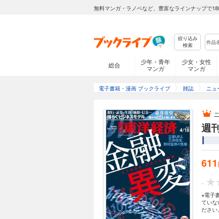
無料マンガ・ラノベなど、豊富なラインナップで18
絞り込み
検索
少年・青年
少女・女性
総合
マンガ
マンガ
電子書籍・漫画 ブックライブ
雑誌
ニュ
週刊
611
-
※電子
ていな
ださい