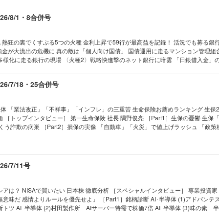
好調セブンが仕掛ける コンビニ改革の実験
6/8/1・8合併号
活況ムードに冷や水 続出するお粗末IPO
さらば長時間労働 動き出す「仕事革命」
 熱狂の裏でくすぶる5つの火種 金利上昇で59行が最高益を記録！ 活況でも募る銀
ース最前線
預金が大流出の危機に 真の敵は「個人向け国債」 国債運用に走るマンション管理組
 大正銀がトモニ傘下へ 第二地銀・再編の脈動
多様化に走る銀行の現場 〈火種2〉戦略快進撃のネット銀行に暗雲 「日銀借入金」の
“お荷物”の日本郵便 通販で狙うシェア奪取
鐘！ 不動産融資急膨張のリスク 〈火種3〉海外 北米・インドで出資ラッシュ 視界
北越紀州と三菱が破談 迷走続く｢第三極｣作り
 〉AI 巨額負担におびえる地銀 ミュトス登場の衝撃 勝者なき過当競争に突き進む 中
6/7/18・25合併号
撤退で幕が上がった 地銀システム大混戦 ［トップインタビュー］ 舵取り トップはど
三談
沢淳一／三井住友FG 社長 中島 達／みずほFG 社長 木原正裕 〈火種5〉再編 規模拡大
特別版 アイデアが出ない！ 阿刀田 高／佐藤オオキ／古沢良太
る「地銀再編」大予想 機が熟すスルガ銀行買収 クレディセゾンは虎視眈々 「踏み
体 「業法改正」「不祥事」「インフレ」の三重苦 生命保険お薦めランキング 生保2
ンキング 【第2特集】国策に急浮上 雇用980万人 Jビューティー産業
 ［トップインタビュー］ 第一生命保険 社長 隅野俊亮 ［Part1］生保の憂鬱 生保
烈風録
くう詐欺の病巣 ［Part2］損保の実像 「自動車」「火災」で値上げラッシュ 「政
正彦 SBSホールディングス社長 佐川の運転手辞め起業 今や物流業界の風雲児
トップインタビュー］ 三井住友海上火災保険 社長 海山 裕 ［トップインタビュー］
01 夜の街と金融機関に衝撃 決済代行「全東信」の破産 02 東芝の取締役に日立前社長
耕治 ［Part3］激動の代理店 手数料改定がもたらす淘汰の波 生保・損保・代理店 覆
サッポロが世界３位と提携 透ける「したたかな思惑」 ｜トップに直撃｜ ｜フォーカス
の弁護士サバイバル リーガルスケープ強さの秘訣 ［インタビュー］ 弁護士 松尾剛
済を見る眼｜日経平均株価に惑わされるな／齊藤 誠
態｜ ｜財新 Opinion &News｜ ｜少数異見｜ ｜ヤバい会社烈伝｜ ｜知の技法出
/7/11号
は知っている｜ ｜ビジネスと人生は絶望に満ちている｜ ｜西野智彦の金融秘録｜ ｜
の人に聞く｜伊藤正明●クラレ社長｜コアの樹脂と祖業の繊維
1］川崎重工業 ［企業リポート2］イトーキ ［企業リポート3］サンヨーホームズ 【スペシャ
数異見｜それでも、政治家こそドイツに学べ
日本銀行総裁 白川方明 『通貨に信用を刻印する』を書いて 答えの出ない問いを
の技法｜本質をつかむキーワードを探す／佐藤 優
アは？ NISAで買いたい 日本株 徹底分析 ［スペシャルインタビュー］ 専業投資家
国動態｜アジアインフラ投資銀行と艦艇建造の共通点／小原凡司
02 JERAの新電力契約に 隠された2つの狙い 03 小が大をのむイクヨの野望 トップ
味だ 感情よりルールを優先せよ」 ［Part1］銘柄診断 AI･半導体 (1)アドバンテ
ローバルアイ｜アジア的価値観よ、安らかに眠れ／イアン・ブルマ ほか
撃｜ ｜フォーカス政治｜ ｜マネー潮流｜ ｜中国動態｜ ｜Inside USA｜ ｜少数異
ツ AI･半導体 (2)村田製作所 AIサーバー特需で株価7倍 AI･半導体 (3)味の素 
ォーカス政治｜アベノミクスはマクロ政策偏重を打破できるか／塩田 潮
約ソニー｜ ｜知の技法出世の作法｜ ｜話題の本｜ ｜名著は知っている｜ ｜ビジネ
･宇宙 (4)三菱重工業 国策・防衛銘柄がAI関連株に 防衛･宇宙 (5)スカパーJSAT