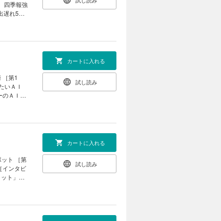
試し読み
 ［インタ
0 四季報強
出遅れ50
夏号」で見
弱な財務を
券 チーフ
政治｜ ｜
注目！ 半
世の作法｜
cky流］
21世紀の
逆張り」で
カートに入れる
株 投資家
 ［第1
試し読み
ん 家賃高騰
きたいＡＩ
ーのＡＩ活
生活も充実
 海峡封鎖に
投資に役立
プに直撃｜
｜新約ソニ
ンタビュ
｜ ｜西野
カートに入れる
カリスマ亡
ット ［第
試し読み
 ［インタビ
 それぞれ
コミット」を
ス政治｜ ｜
需依存
の本｜ ｜名
｜次号予告
タ市場 「日
の現在地