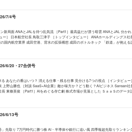
式観測｜海外勢の売り、国内勢の買い、日本株は正念場／濱崎 優
｜西野智彦の金融秘録｜ ｜21世紀の証言｜ ｜次号予告｜
衛･宇宙 (6)アストロスケールHD 大赤字継続で受注も減 肥満症薬 (7)中外製薬 
替観測｜ドル、円とも売られ、ほかの通貨が対円で強くなる／佐々木 融
電池 (8)パワーエックス IPO直後に“テンバガー”達成 インバウンド (9)アシックス
格を読む｜ビジネス腕時計｜高機能化を進め価格上昇
ット (10)住友商事 不採算事業撤退で株価急騰 低PER (11)双日 「バフェット
6/7/4号
クロウォッチ｜台風の目になるか、アジアインフラ投資銀行
 (12)べイカレント “AI脅威論”で株価急落 高配当 (13)ホンダ “EV誤算”で初の営
ックス＆トレンズ｜『他人の意見を聞かない人』 を書いた片田珠美氏に聞く 
 買収米社が黒字化へ、PBR割安 高配当 (15)JT 株価２倍超でも利回り４％ ［Par
選！ いま注目の中小型15銘柄 “バフェット後”のバークシャー 次に狙いそうな日本株
新局面 ANAとJALを待つ乱気流 ［Part1］最高益だが漂う暗雲 ANAとJAL 分か
aders＆Editors｜読者の手紙、編集部から
セクター＆銘柄は？ 広木 隆、名古屋の長期投資家（なごちょう） “AI3兄弟”関
ュー］ 日本航空社長 鳥取三津子 ［トップインタビュー］ ANAホールディングス社
涯現役の人生学｜池田屋騒動は二人で成立する／童門冬二
「株主優待銘柄」ランキング50 旧村上、オアシス、3D… アクティビストの流儀 銘柄選
題山積の国内航空業界 成田空港、背水の拡張構想 成田のボトルネック 「鉄道」が抱える
線と競合で生き残りへ 石川・小松空港の策と悩み 【第2特集】スタートアップ新聖地
 ｜NEWS＆TOPICS最前線｜01 日産、大
 ［インタビュー］ 福岡市長 高島宗一郎 トップダウンで改革断行 起業家を生む福
ずほ外し｣の異例事態 02 揺れるKADOKAWA 社長解任回避でも残る火種 03 カシオが
州のポテンシャルを語る！ 福岡県議会議長 蔵内勇夫／玉山銀行（台湾）福岡支店長
動かず」でヒット ｜トップに直撃｜ ｜フォーカス政治｜ ｜マネー潮流｜ ｜中国動
気骨 『会社四季報』最新夏号から 福岡トップ12銘柄を厳選！ 【産業リポート】現地ル
6/6/20・27合併号
ews｜ ｜少数異見｜ ｜ヤバい会社烈伝｜ ｜知の技法出世の作法｜ ｜話題の本｜ ｜名著は
EV ポニーAI、驚愕コストでロボタクシー量産へ ［インタビュー］ 東風日産乗用車
は絶望に満ちている｜ ｜西野智彦の金融秘録｜ ｜21世紀の証言｜ ｜次号予告｜
る眼｜ ｜編集部から｜ ｜NEWS＆TOPICS最前線｜01
 日経平均が初の7万円台に 02 調達額は史上最大の14兆円 スペースXの圧倒的影響力 
来る あなたの番はいつ？ 消える仕事・残る仕事 見分ける7つの視点 ［インタビュー
会 問われる「永守イズム」脱却 ｜トップに直撃｜ ｜フォーカス政治｜ ｜マネー潮流
上野山勝也 ［対談 SaaS×AI企業］敵か味方か？どう動く？AIビジネス Sansan社
 USA｜ ｜少数異見｜ ｜新約ソニー｜ ｜ゴルフざんまい｜ ｜知の技法出世の作法｜ ｜
Japan社長 東條英俊 ［Part1］AIをめぐる存亡劇 株式市場が見落とした ＳａａＳのデー
 ｜ビジネスと人生は絶望に満ちている｜ ｜西野智彦の金融秘録｜ ｜21世紀の証言
］AIはコンサルの脅威か商機か ボストン・ コンサルティング・ グループ日本支社
法人社長 濱岡 大 ［Part2］仕事の消滅 最前線 “ＡＩバレ”警戒とは裏腹に浸透 
業」 ＡＩ武器にインディーゲームが台頭 開発費膨らむ大手のジレンマ 「まじめに
リスキリング ［Part 3 ］世界で進むAI解雇 アメリカで続々大量リストラ 片や史
/6/13号
人の逆襲が始まった ホワイトカラーと逆転へ 「ＡＩ理由に解雇」は違法 就職難の中
で記事クリックされず 欧米で進むメディアのリストラ ［インタビュー］ 明治大学教
”に追い立てる」 【産業リポート】ソニーグループ 次の一手 「 アフィー
」先取り 7万円時代に勝つ株 AI・半導体や銀行に追い風 四季報超先取りランキン