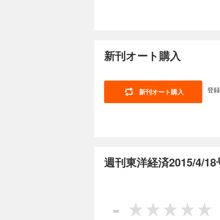
躍へ 課題と勝ち筋 
(外骨格ロボット（パ
シン 社長 杉野 岳
ー 中国とどう向き合
週刊東洋経済 2026
実態 伸び盛り中堅企業ランキング200 【緊急リポート】 中
ス・ブレークスルー大
ー］日本エネルギー経
880円 (税込)
(ＦＡ（ファクトリー
工事 東南アジア依存の透析回路 連載 ｜経済を見る眼｜ ｜編集部から｜ 
「中国全振り」で快進
【第1特集】沸騰！
直撃｜ ｜フォーカス政
本の知能を搭載 ［
新刊オート購入
つの図で解き明かす 
会社烈伝｜ ｜知の技
郎 日本総合研究所会長 【産業リポート】ものづくり太郎が斬る！ 「フィジカルＡＩ」座談会 【財新 
タ グループ38万人
｜ゴルフざんまい｜ 
ポート】 中国商人を引き寄せる サンパウ
スラの現在地 ホンダ
KDDI子会社で巨額
業開発統括部・執行職
かと名古屋銀統合へ 
［インタビュー］ ナ
登録
新刊オート購入
｜ ｜財新｜ ｜少数
［インタビュー］ 伊
週刊東洋経済 202
満ちている｜ ｜西野
給網拡大で崩壊危機
880円 (税込)
悩 自動車各社が右往左往 ソフトウェア
「想定を超える大苦戦」に陥
【特集】責任ある積
する美容医療グループ
ある積極財政」の主眼
相川佳之 【スペシャルインタビュー】躍進「チームみらい」の戦略を聞く AIの徹底活用で生産性を10倍に チーム
慶応大学名誉教授 vs
みらい党首 安野貴博 連載 ｜経済を見る眼｜ ｜編集部から｜ ｜最前線｜01 「26億円金銭不祥事」でソニー生命の
資】 戦略17分野「
週刊東洋経済2015/4/
隠蔽疑惑浮上 02 
産業は復活？ 【給付
の関門」 ｜トップに直
政】 欧米は日本の債
ルフざんまい｜ ｜ヤ
ショック機に国債市場
週刊東洋経済 2026
生は絶望に満ちている
山賢一 麗澤大学教授
880円 (税込)
「金利ある世界」の
-
「成長か破綻か」ではない 高市財政で進む深
【第1特集】1万200
か 【産業リポート】 最年少社長が挑む紙巻き依存脱却策 JTの逆襲シナリオ ［インタビュー］ JT社長 筒井岳彦
悲哀 パナソニックの