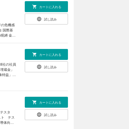
カートに入れる
試し読み
行の危機感
合 国際基
呪縛 金融
不良の「ア
小企業向け
う考える 三
カートに入れる
を目指し統
絵」を突き
8社の社員
試し読み
「埋蔵金」
策株特益」で
 損害保険
 業績改善で
面座談会
政治｜ ｜
行 一線弁
世の作法｜
21世紀の
カートに入れる
自問自答し
 テスタ
試し読み
が明かす提
スト テス
見｜ ｜ゴ
半導体向け
スと人生は
 3期連続最