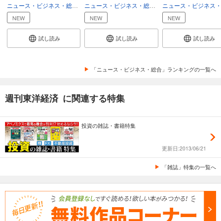
ニュース・ビジネス・総合
総合
ニュース・ビジネス・総合
総合
週刊東洋経済 2025/12/6号
NEW
NEW
NEW
880
円 (税込)
カート
試し読み
試し読み
試し読み
試し読み
あらすじを表示する
「ニュース・ビジネス・総合」ランキングの一覧へ
週刊東洋経済 2025/11/22・11/29合併号
週刊東洋経済 に関連する特集
880
円 (税込)
カート
投資の雑誌・書籍特集
試し読み
あらすじを表示する
更新日:2013/06/21
週刊東洋経済 2025/11/15号
「雑誌」特集の一覧へ
880
円 (税込)
カート
試し読み
あらすじを表示する