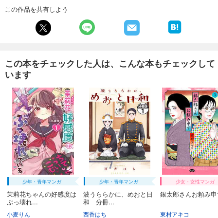
試し読み
この作品を共有しよう
あらすじを表示する
週刊東洋経済 2026/1/31・2/7合併号
880
円 (税込)
カート
この本をチェックした人は、こんな本もチェックして
います
試し読み
あらすじを表示する
週刊東洋経済 2026/1/24号
880
円 (税込)
カート
試し読み
あらすじを表示する
週刊東洋経済 2026/1/10・1/17合併号
少年・青年マンガ
少年・青年マンガ
少女・女性マンガ
880
円 (税込)
カート
茉莉花ちゃんの好感度は
波うららかに、めおと日
銀太郎さんお頼み申す
ぶっ壊れ...
和 分冊...
小麦りん
西香はち
東村アキコ
試し読み