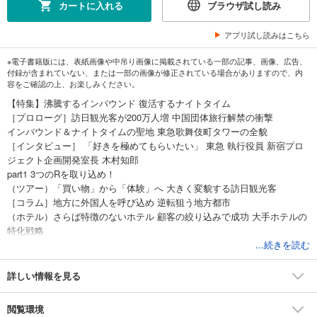
カートに入れる
ブラウザ試し読み
アプリ試し読みはこちら
※電子書籍版には、表紙画像や中吊り画像に掲載されている一部の記事、画像、広告、
付録が含まれていない、または一部の画像が修正されている場合がありますので、内
容をご確認の上、お楽しみください。
【特集】沸騰するインバウンド 復活するナイトタイム
［プロローグ］訪日観光客が200万人増 中国団体旅行解禁の衝撃
インバウンド＆ナイトタイムの聖地 東急歌舞伎町タワーの全貌
［インタビュー］ 「好きを極めてもらいたい」 東急 執行役員 新宿プロ
ジェクト企画開発室長 木村知郎
part1 3つのRを取り込め！
（ツアー）「買い物」から「体験」へ 大きく変貌する訪日観光客
［コラム］地方に外国人を呼び込め 逆転狙う地方都市
（ホテル）さらば特徴のないホテル 顧客の絞り込みで成功 大手ホテルの
特化戦略
（ホテル）物語にサービスレス 地方ホテルの新たな挑戦
...続きを読む
（飲食店）すし体験にSNS対応まで 訪日客が殺到する料理店の秘密
［コラム］ブームの陰でうごめく インバウンドに群がる人たち
詳しい情報を見る
客室清掃の現場は「もう限界！」 深刻化するホテルの人手不足
part2 復活！ナイトタイム
閲覧環境
日本経済活性化の起爆剤 始動する「夜の経済」