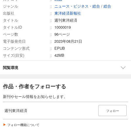
ジャンル
ニュース・ビジネス・総合
/
総合
試し読み
出版社
東洋経済新報社
あらすじを表示する
タイトル
週刊東洋経済
週刊東洋経済 2026/3/7号
タイトルID
10000019
880
円 (税込)
ページ数
96ページ
カート
電子版発売日
2023年08月21日
コンテンツ形式
EPUB
試し読み
サイズ(目安)
42MB
あらすじを表示する
週刊東洋経済 2026/2/21・2/28合併号
閲覧環境
880
円 (税込)
カート
作品・作者をフォローする
試し読み
新刊やセール情報をお知らせします。
あらすじを表示する
週刊東洋経済 2026/2/14号
週刊東洋経済
フォロー
880
円 (税込)
カート
フォロー機能について