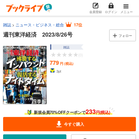
会員登録
ログイン
メニュー
雑誌
ニュース・ビジネス・総合
17位
週刊東洋経済 2023/8/26号
フォロー
雑誌
-
(0)
779
円 (税込)
3
pt
233
新規会員70%OFFクーポンで
円(税込)
今すぐ購入