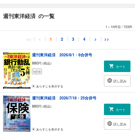
ロンドンは約4兆円！ ナイトタイムの「経済効果」
日本一の社交場 新橋花柳界の世界
週刊東洋経済 の一覧
［インタビュー］「本物」を守り続けながら、新しさも追う 金田中 四代
目 女将 岡副徳子
1～10件目
/
723件
社用需要も復活 老舗ショークラブ 人気の秘密
［インタビュー］ナイトタイムのプロに聞く アフターコロナ成功の秘密
<<
<
1
2
3
4
>
>>
ナイトタイムエコノミー推進協議会 代表理事 齋藤貴弘
外国人の訪日本格化で上がる株は？ インバウンド株会社四季報
テーマ1 旅
週刊東洋経済 2026/8/1・8合併号
テーマ2 宿
880
円 (税込)
テーマ3 買い物
カート
テーマ4 遊び
NEW
試し読み
【スペシャルリポート】終わらない円安再び1ドル145円の介入水準
あらすじを表示する
日銀の緩和修正は「円安阻止」 役割分担の建前を捨て、円防衛
経常黒字の内実は「円売り」 円高でも「1ドル120円台」
週刊東洋経済 2026/7/18・25合併号
880
円 (税込)
連載
カート
｜経済を見る眼｜早川英男
｜ニュースの核心｜岡田広行
試し読み
｜編集部から｜
あらすじを表示する
｜ニュース最前線｜