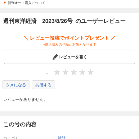
カート
新刊オート購入について
試し読み
週刊東洋経済 2023/8/26号 のユーザーレビュー
あらすじを表示する
週刊東洋経済 2026/4/4号
＼ レビュー投稿でポイントプレゼント ／
880
円 (税込)
※購入済みの作品が対象となります
カート
レビューを書く
試し読み
あらすじを表示する
-
週刊東洋経済 2026/3/28号
タメになる
共感する
880
円 (税込)
カート
レビューがありません。
試し読み
あらすじを表示する
週刊東洋経済 2026/3/14・3/21合併号
この号の内容
880
円 (税込)
カート
カテゴリ
雑誌