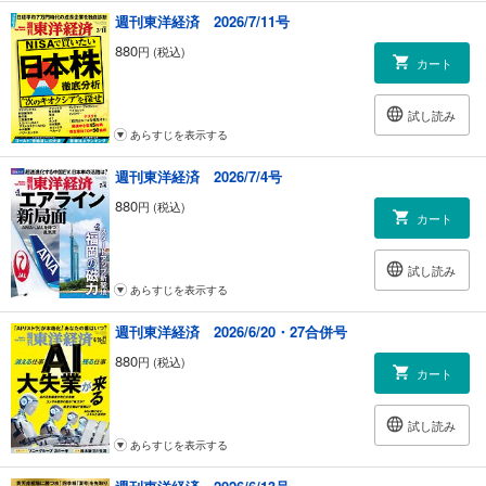
｜発見！ 成長企業｜SBテクノロジー
週刊東洋経済 2026/7/11号
｜会社四季報 注目決算｜
880
円 (税込)
｜トップに直撃｜セイコーグループ 社長 高橋修司
カート
｜フォーカス政治｜中北浩爾
｜マネー潮流｜佐々木 融
試し読み
｜中国動態｜田中信彦
あらすじを表示する
｜財新 Opinion &News｜
｜グローバル・アイ｜クリス・パッテン
週刊東洋経済 2026/7/4号
｜Inside USA｜安井明彦
｜少数異見｜
880
円 (税込)
カート
｜ヤバい会社烈伝｜金田信一郎
｜知の技法 出世の作法｜佐藤 優
｜経済学者が読み解く 現代社会のリアル｜宇南山 卓
試し読み
｜話題の本｜『企業進化を加速する「ポリネーター」の行動原則スター
あらすじを表示する
トアップ×伝統企業』著者 中垣徹二郎氏に聞く ほか
週刊東洋経済 2026/6/20・27合併号
｜社会に斬り込む骨太シネマ 『クエンティン・タランティーノ 映画に愛
された男』｜
880
円 (税込)
カート
｜シンクタンク 厳選リポート｜
｜PICK UP 東洋経済ONLINE｜
｜ゴルフざんまい｜本庶 佑
試し読み
｜次号予告｜
あらすじを表示する