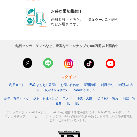
カート
お得な通知機能！
試し読み
通知を許可すると、お得なクーポン情報
などが届きます。
あらすじを表示する
週刊東洋経済 2025/8/30号
880
円 (税込)
無料マンガ・ラノベなど、豊富なラインナップで188万冊以上配信中！
カート
試し読み
あらすじを表示する
ログイン
週刊東洋経済 2025/8/23号
ご利用ガイド
FAQ(よくある質問)
お問い合わせ
採用情報
利用規約
特商法の表
880
円 (税込)
示
個人情報保護方針
cookie等ポリシー
カート
少年・青年マンガ
少女・女性マンガ
ラノベ
小説・文芸
ビジネス・実用
雑誌・写
真集
TL
BL
試し読み
あらすじを表示する
ブックライブ（BookLive!）は、BookLiveが運営する電子書店です。TOPPANホールディング
ス、カルチュア・コンビニエンス・クラブ、テレビ朝日の出資を受け、日本最大級の電子書籍配
信サービスを行っています。
週刊東洋経済 2025/8/9-16合併号
880
円 (税込)
カート