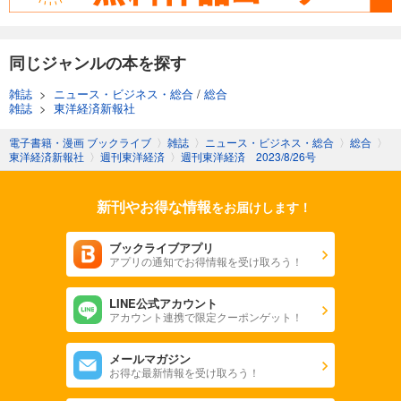
週刊東洋経済 2025/11/8号
880
円 (税込)
カート
同じジャンルの本を探す
試し読み
雑誌
>
ニュース・ビジネス・総合
/
総合
あらすじを表示する
雑誌
>
東洋経済新報社
週刊東洋経済 2025/11/1号
電子書籍・漫画 ブックライブ
〉
雑誌
〉
ニュース・ビジネス・総合
〉
総合
〉
東洋経済新報社
〉
週刊東洋経済
〉
週刊東洋経済 2023/8/26号
880
円 (税込)
カート
新刊やお得な情報
をお届けします！
試し読み
あらすじを表示する
ブックライブアプリ
アプリの通知でお得情報を受け取ろう！
週刊東洋経済 2025/10/25号
880
円 (税込)
カート
LINE公式アカウント
アカウント連携で限定クーポンゲット！
試し読み
メールマガジン
あらすじを表示する
お得な最新情報を受け取ろう！
週刊東洋経済 2025年10/11・10/18合併号