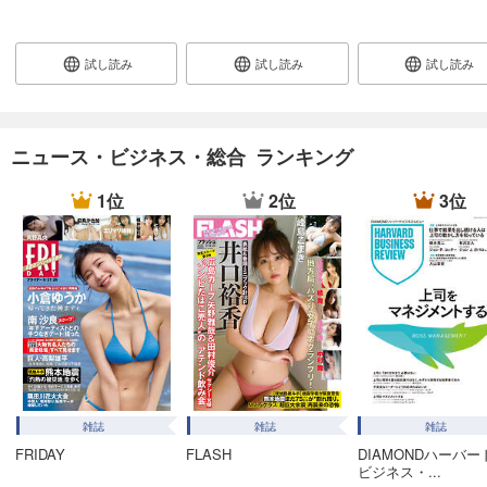
あらすじを表示する
週刊東洋経済 2025/12/27・2026/1/3合併号
試し読み
試し読み
試し読み
880
円 (税込)
カート
試し読み
ニュース・ビジネス・総合 ランキング
あらすじを表示する
1位
2位
3位
週刊東洋経済 2025/12/20号
880
円 (税込)
カート
試し読み
あらすじを表示する
週刊東洋経済 2025/12/13号
880
円 (税込)
カート
雑誌
雑誌
雑誌
FRIDAY
FLASH
DIAMONDハーバー
試し読み
ビジネス・...
あらすじを表示する