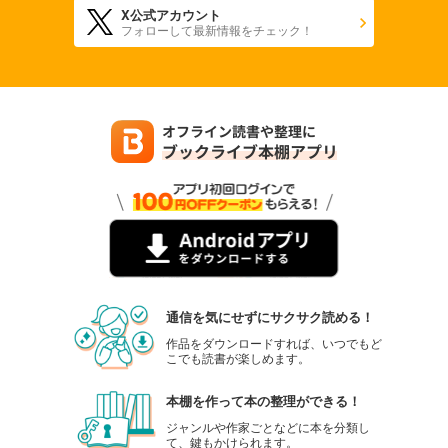
X公式アカウント
880
円 (税込)
フォローして最新情報をチェック！
カート
試し読み
あらすじを表示する
週刊東洋経済 2025年9/27・10/4合併号
880
円 (税込)
カート
試し読み
あらすじを表示する
週刊東洋経済 2025年9/13・20合併号
880
円 (税込)
通信を気にせずにサクサク読める！
カート
作品をダウンロードすれば、いつでもど
こでも読書が楽しめます。
試し読み
あらすじを表示する
本棚を作って本の整理ができる！
週刊東洋経済 2025/9/6号
ジャンルや作家ごとなどに本を分類し
て、鍵もかけられます。
880
円 (税込)