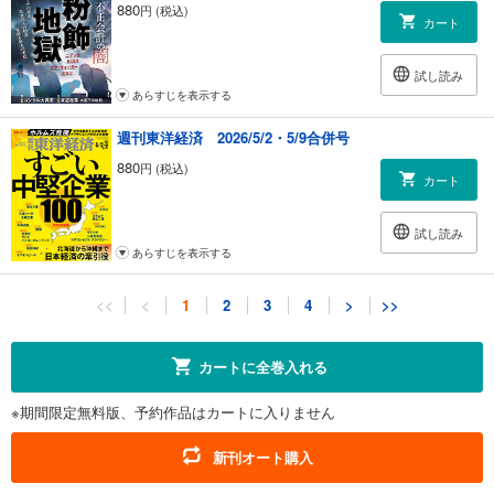
880
円 (税込)
カート
試し読み
あらすじを表示する
週刊東洋経済 2026/5/2・5/9合併号
880
円 (税込)
カート
試し読み
あらすじを表示する
週刊東洋経済 2026/4/18・4/25合併号
<<
<
1
2
3
4
>
>>
880
円 (税込)
カート
カートに全巻入れる
試し読み
※期間限定無料版、予約作品はカートに入りません
あらすじを表示する
週刊東洋経済 2026/4/11号
新刊オート購入
880
円 (税込)