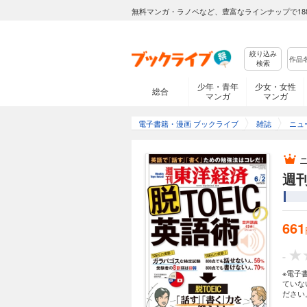
無料マンガ・ラノベなど、豊富なラインナップで18
絞り込み
検索
少年・青年
少女・女性
総合
マンガ
マンガ
電子書籍・漫画 ブックライブ
雑誌
ニュ
週刊
661
-
※電子
ていな
ださい