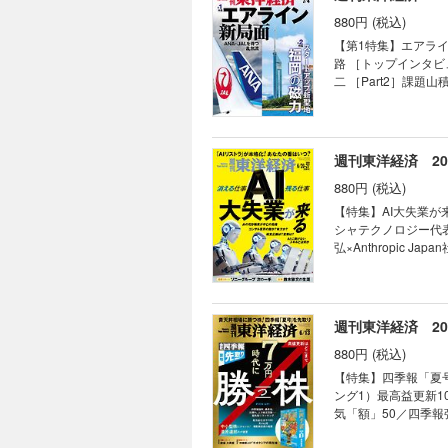
商社との差 防衛･宇宙
880円 (税込)
高配当(14)日本製鉄
眼 3人の目利きが厳
【第1特集】エアライン
［インタビュー］注目
路 ［トップインタビ
本株9選 食品＆外食
二 ［Part2］課
の落とし穴” 【スペシャルリポート】ゴールド「密輸潰し」の大波 【産業リポート】医療法人ランキング 【産業リ
益にあえぐ国内線の惨状 新幹
ポート】厨房機器の横綱 ホシザキ 連載 ｜経済を見る眼｜ ｜編集部から｜
九州・福岡の「磁力」
荒れ総会で起きた ｢み
［インタビュー］ 九
トに商機 「会話せず
福岡ラーメン職人の豚骨と
週刊東洋経済 202
Opinion & N
ポ 超速進化する中国
｜ ｜ビジネスと人生
880円 (税込)
勲 異色の中国製EV「エムタ」が日本上陸 連載 ｜経済を見
AIインフラ銘柄が演出
【特集】AI大失業が
間50分のニデック総
シャテクノロジー代表 
動態｜ ｜Inside
弘×Anthropic 
｜名著は知っている｜
［トップインタビュー
予告｜
奨、アクセンチュア日本
エーター以外みな失
不十分 派遣人材にＡＩ
週刊東洋経済 2026
IPOの富 技術系職
880円 (税込)
材は採用増 ＡＩ要約
「失業より怖いのはＡＩ監視 社員を“協働
【特集】四季報「夏号
ラ」は開発中止 加
ング1）最高益更新1
ビュー］ソニーグループCDO（最高デジ
気「額」50／四季報
顧客起点でサービスを常に進化 鈴木流「
（ランキング5）上方
TOPICS最前線｜0