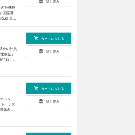
試し読み
行の危機感
合 国際基
呪縛 金融
不良の「ア
小企業向け
う考える 三
カートに入れる
を目指し統
絵」を突き
8社の社員
試し読み
「埋蔵金」
策株特益」で
 損害保険
 業績改善で
面座談会
政治｜ ｜
行 一線弁
世の作法｜
21世紀の
カートに入れる
自問自答し
 テスタ
試し読み
が明かす提
スト テス
見｜ ｜ゴ
半導体向け
スと人生は
 3期連続最
製薬業界で断
 売上高１
銘柄」総合