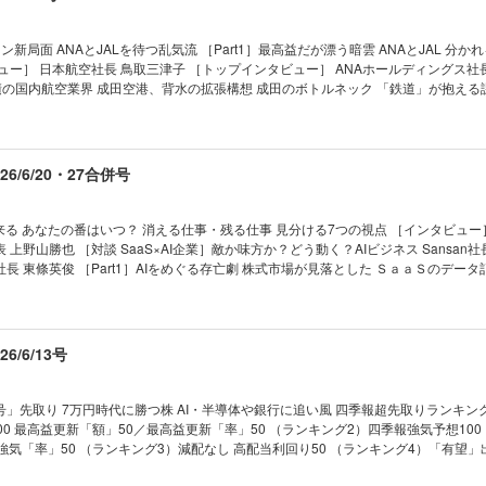
 (12)べイカレント “AI脅威論”で株価急落 高配当 (13)ホンダ “EV誤算”で初の営
 買収米社が黒字化へ、PBR割安 高配当 (15)JT 株価２倍超でも利回り４％ ［Par
選！ いま注目の中小型15銘柄 “バフェット後”のバークシャー 次に狙いそうな日本株
新局面 ANAとJALを待つ乱気流 ［Part1］最高益だが漂う暗雲 ANAとJAL 分か
セクター＆銘柄は？ 広木 隆、名古屋の長期投資家（なごちょう） “AI3兄弟”関
ュー］ 日本航空社長 鳥取三津子 ［トップインタビュー］ ANAホールディングス社
「株主優待銘柄」ランキング50 旧村上、オアシス、3D… アクティビストの流儀 銘柄選
題山積の国内航空業界 成田空港、背水の拡張構想 成田のボトルネック 「鉄道」が抱える
線と競合で生き残りへ 石川・小松空港の策と悩み 【第2特集】スタートアップ新聖地
 ｜NEWS＆TOPICS最前線｜01 日産、大
 ［インタビュー］ 福岡市長 高島宗一郎 トップダウンで改革断行 起業家を生む福
ずほ外し｣の異例事態 02 揺れるKADOKAWA 社長解任回避でも残る火種 03 カシオが
州のポテンシャルを語る！ 福岡県議会議長 蔵内勇夫／玉山銀行（台湾）福岡支店長
動かず」でヒット ｜トップに直撃｜ ｜フォーカス政治｜ ｜マネー潮流｜ ｜中国動
気骨 『会社四季報』最新夏号から 福岡トップ12銘柄を厳選！ 【産業リポート】現地ル
6/6/20・27合併号
ews｜ ｜少数異見｜ ｜ヤバい会社烈伝｜ ｜知の技法出世の作法｜ ｜話題の本｜ ｜名著は
EV ポニーAI、驚愕コストでロボタクシー量産へ ［インタビュー］ 東風日産乗用車
は絶望に満ちている｜ ｜西野智彦の金融秘録｜ ｜21世紀の証言｜ ｜次号予告｜
る眼｜ ｜編集部から｜ ｜NEWS＆TOPICS最前線｜01
 日経平均が初の7万円台に 02 調達額は史上最大の14兆円 スペースXの圧倒的影響力 
来る あなたの番はいつ？ 消える仕事・残る仕事 見分ける7つの視点 ［インタビュー
会 問われる「永守イズム」脱却 ｜トップに直撃｜ ｜フォーカス政治｜ ｜マネー潮流
上野山勝也 ［対談 SaaS×AI企業］敵か味方か？どう動く？AIビジネス Sansan社
 USA｜ ｜少数異見｜ ｜新約ソニー｜ ｜ゴルフざんまい｜ ｜知の技法出世の作法｜ ｜
Japan社長 東條英俊 ［Part1］AIをめぐる存亡劇 株式市場が見落とした ＳａａＳのデー
 ｜ビジネスと人生は絶望に満ちている｜ ｜西野智彦の金融秘録｜ ｜21世紀の証言
］AIはコンサルの脅威か商機か ボストン・ コンサルティング・ グループ日本支社
法人社長 濱岡 大 ［Part2］仕事の消滅 最前線 “ＡＩバレ”警戒とは裏腹に浸透 
業」 ＡＩ武器にインディーゲームが台頭 開発費膨らむ大手のジレンマ 「まじめに
リスキリング ［Part 3 ］世界で進むAI解雇 アメリカで続々大量リストラ 片や史
/6/13号
人の逆襲が始まった ホワイトカラーと逆転へ 「ＡＩ理由に解雇」は違法 就職難の中
で記事クリックされず 欧米で進むメディアのリストラ ［インタビュー］ 明治大学教
”に追い立てる」 【産業リポート】ソニーグループ 次の一手 「 アフィー
」先取り 7万円時代に勝つ株 AI・半導体や銀行に追い風 四季報超先取りランキン
速するエンタメシフトの勝算 「次元の壁」越える技術／エレキはスポーツに積極投資
00 最高益更新「額」50／最高益更新「率」50 （ランキング2）四季報強気予想10
タル責任者） 小寺 剛 【追悼】 「最後のカリスマ」が逝去 鈴木敏文の生涯
強気「率」50 （ランキング3）減配なし 高配当利回り50 （ランキング4）「有望」
小売り革命」の神髄 連載 ｜経済を見る眼｜ ｜編集部から｜ ｜NEWS＆
修正が多い50 （ランキング6）久しぶり最高益50 『会社四季報プロ500』連動 「
1 ヤマダ・エディオン統合へ 成否を占う3つの焦点 02 日本製紙の米子会社で事故 脆