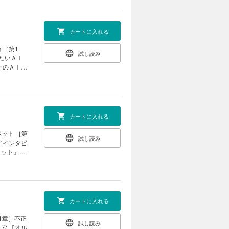
券 チーフ
政治｜ ｜
注目！ 半
世の作法｜
cky流］
21世紀の
逆張り」で
カートに入れる
株 投資家
 ［第1
試し読み
ん 家賃高騰
きたいＡＩ
ーのＡＩ活
生活も充実
 海峡封鎖に
投資に役立
プに直撃｜
｜新約ソニ
ンタビュ
｜ ｜西野
カートに入れる
カリスマ亡
ット ［第
試し読み
 ［インタビ
 それぞれ
コミット」を
ス政治｜ ｜
需依存
の本｜ ｜名
｜次号予告
タ市場 「日
の現在地
ロー創出力
カートに入れる
ーエーテク
1章］不正
試し読み
りたい」
穴 【オル