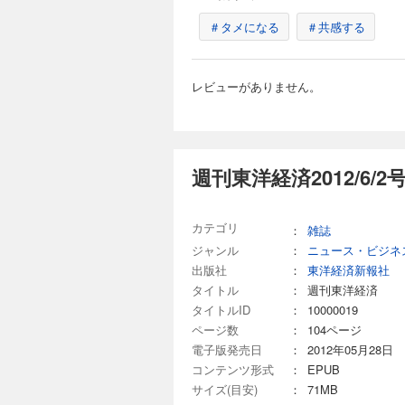
場だが、縦割りで本社とは
｜ ｜中国動態｜ ｜財
ズムが招いた蹉跌 検
週刊東洋経済 2026
＃タメになる
＃共感する
る｜ ｜ビジネスと人
采配 「ニデック企
880円 (税込)
る 永守イズムの功罪 【産業リポート】JR東日本 運賃値上げの余波 ［インタビュー］ 一橋大学名誉教授 山内弘隆
「将来を支える原資 
【第1特集】四季報「
「オチャハラ」問題 連載 ｜経済を見る眼｜ ｜編集部から｜ ｜最前線｜01 ホンダ上場来初の最終赤字 EV失速で脱
レビューがありません。
キング (ランキング1
エンジン撤回 02ホ
100 上方修正「額」
つ険路 ｜トップに直撃
(ランキング5)来期高
フざんまい｜ ｜新約
つけた有望テーマ株
ビジネスと人生は絶望
武者陵司 「SaaS
タビュー］ 日本金融
週刊東洋経済2012/6/
週刊東洋経済 202
「お宝銘柄」を探せ!
880円 (税込)
ピタルワークス 社長 
融新秩序 ステーブルコ
【第1特集】造船復興
カテゴリ
：
雑誌
ト】オムロン再出発 逆転への道
［インタビュー］国土交通
ジャンル
：
ニュース・ビジネ
ぎた自民が抱える大きな課題」 東京大学 名
料タンクで攻めの投
コンが2年で社長交代
出版社
：
東洋経済新報社
「人口減」の影 業
したマンダムMBO 
ない 日本郵船、商
タイトル
：
週刊東洋経済
財新 Opinion 
澤仁志 「船を造らぬ
タイトルID
：
10000019
いる｜ ｜ビジネスと
テックの凄み エンジン 三井E＆S 次世代燃料で世界をリード／レーダー 古野電気 世界シェア４割の圧倒的仕組み
週刊東洋経済 2026
ページ数
：
104ページ
／船舶用塗料 中国塗
電子版発売日
：
2012年05月28日
880円 (税込)
ファイナンス 「船舶
庁長官 土本英樹 ［インタビュー］日本
コンテンツ形式
：
EPUB
【特集】業界再編大予
営陣が仕掛けたブラン
コフ リサーチ部長 
サイズ(目安)
：
71MB
イレブン・ジャパン 社長 阿久津知洋 【第3特集】「現代版財閥
［第1章］導入・成長