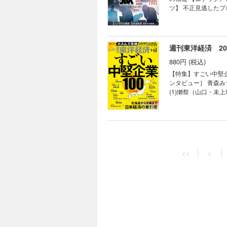
【産業リポート】ブラ
ツ】 不正見逃したプ
挑戦できる風土を生む」 連載 ｜経済を見る眼｜ ｜編集部から｜ ｜NEWS＆TOPICS最前線｜0
リア」から交代した企
買収撤回 成長担う半
協会会長 南 成人/
徳炭酸 王者コカの牙
調査のプロが伝授する
USA｜ ｜少数異見
正会計の大きな代償 【第2特集】コンサル大異変 「ＡＩ脅威論」に揺れるエリート集団 社外取締役が一斉辞任 混
週刊東洋経済 202
いる｜ ｜ビジネスと
迷のフロンティアМ
880円 (税込)
サル生存競争 【第3特集】東証改革 水面下の攻防 上場企業の適格性に懸念 ＤＡＴ企業に東証がメス 東証スタンダ
ードへの「鞍替え」
【特集】すごい中堅企
行き「26社」の運命 連載 ｜経済を見る眼｜ ｜編集部から｜ ｜NEWS＆TOPICS最前線｜01 みずほとオリコに株主
ンタビュー］ 青森み
提案 高まる｢リテー
(1)獺祭（山口・未
へ キーパーソンが語
ンビール（沖縄・上場
数異見｜ ｜知の技法
的な業績成長 (4)
西野智彦の金融秘録｜
ラ食品工業 社長 岡
セコマ 社長 赤尾洋昭
週刊東洋経済 2026
野でも中堅が存在感 
880円 (税込)
的シェア (8)太陽工
<<
<
の“平均年収1000万
【特集】ハイテク中
岡・上場） ハニカム
界市場で勝つ ［第1章］ハイテク中国最前線 (ヒュー
ハー研磨材の世界シェ
全貌 (中国ＡＩ最前
支援 (14)共栄社
実装が進展 中国が最
ネに株価2倍、自衛隊
貌 (ＦＡ（ファクト
躍へ 課題と勝ち筋 
(外骨格ロボット（パ
シン 社長 杉野 岳
ー 中国とどう向き合
週刊東洋経済 2026
実態 伸び盛り中堅企業ランキング200 【緊急リポート】 中
ス・ブレークスルー大