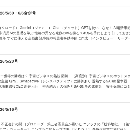
0 ［人気ストラテジストに聞く］金利不安は一時的、日本株はまだ上値追う 大和証
マツダが旗艦車種を大刷新 国内再建へ課せられた役割 ｜トップに直撃｜ ｜フォーカス
ト兼テーマリサーチ担当ストラテジスト 木野内栄治 『株式ウイークリー』編集長が
態｜ ｜財新 Opinion &News｜ ｜少数異見｜ ｜ヤバい会社烈伝｜ ｜知の技法出
 厳選4銘柄 過去の投資の結果を検証 高配当株投資はここに要注意 ［株コレクターRi
/5/30・6/6合併号
は知っている｜ ｜ビジネスと人生は絶望に満ちている｜ ｜西野智彦の金融秘録｜ ｜
達成 「増配株」投資の極意 ［伝説の編集長が直伝］業績欄の見出しにヒントあり 「
［伝説のファンドマネジャーが直言］中小型株にチャンスあり 四季報で見つけた割安
済を活写 「四季報創刊号」を読み解く ジャーナリスト 伊藤 歩 【深層リポート】「大人
（クロード） Gemini（ジェミニ） Chat（チャット）GPTを使いこなせ！ AI超活用術
座 大異変 野村証券から銀座の夜の街へ 「飲みながら株の話をしています」 きこさ
 汎用AIの基礎を学ぶ 性格の異なる複数のAIを操るスキルを手にしよう 知ってお
ート】“株価爆上げ” キオクシアの現在地 アナリストが読む
改革 すぐに使える企画書 議事録や報告書を効率的に作成 ［インタビュー］ リーダ
 “AIの次”にキオクシアが仕込む 「秘密計算スタートアップ」の潜在力 連載 ｜経済を見る
ド 社長兼グループＣＥＯ 辻 庸介 シナモン 社長ＣＥＯ 平野未来 ［第2章］ＡＩで
｜NEWS＆TOPICS最前線｜01 DeNA創業者の南場氏 15年ぶり社長復帰の必然 02
完全個別化」授業が実現 英語学習は娯楽に変わる 完璧な旅行計画を作りたい 株式
東の重要性は不変」 03 AI全賭けソフトバンクG 5兆円最高益の期待と懸念 ｜トッ
い 読むべき8冊 ＡＩを学び、実務に生かすために 【第2特集】ドローン経済安保の衝
マネー潮流｜ ｜中国動態｜ ｜Inside USA｜ ｜少数異見｜ ｜ゴルフざんまい｜ 
元防衛装備庁長官 土本英樹 アメリカが進めるドローン「脱中国化」の高い壁 ［イ
/5/23号
の作法｜ ｜話題の本｜ ｜名著は知っている｜ ｜ビジネスと人生は絶望に満ちている
ル戦略研究所主任研究員 伊藤弘太郎 自衛隊が頼る学生やハッカーらの民間研究会 【産業リ
21世紀の証言｜ ｜次号予告｜
次元のインド投資 スズキのインド「逆輸入車」がベンツやＢＭＷを追い抜いた理由 
融資 87兆円の罠 国策融資の知られざる巨大損失リ
ネー獲得の勝者は？ 宇宙ビジネスの熱波 図解！（高度別）宇宙ビジネスのホットスポ
ドル調達が深刻な問題に 連載 ｜経済を見る眼｜ ｜編集部から｜ ｜NEWS＆
主役 QPS、Synspective（シンスペクティブ）に勝算あり 過熱するSAR衛星争覇
1 ＮＴＴで異例の副社長人事 「通信中心」脱却で反撃へ 02 ベアリング2強が経営統合
tive 代表取締役CEO 新井元行 「垂直統合」の強みとSAR衛星の成長策 「安全保障に
03 包装資材が相次ぐ値上げ 高まるスーパーの再編機運 ｜トップに直撃｜ ｜フォーカ
カパーJSAT 大和ハウスGの地球観測から見えた課題 宇宙産業15兆円へ カギは脱官
動態｜ ｜財新｜ ｜少数異見｜｜ヤバい会社烈伝｜ ｜知の技法出世の作法｜ ｜話題
を逐次把握する世界初新技術 （住友林業） 衛星データでパーム農園収量増へ
ビジネスと人生は絶望に満ちている｜ ｜西野智彦の金融秘録｜ ｜21世紀の証言｜ 
nd） 測位データ活用で挑む交通マヒ解消 現実解は「外需」にあり IHIが狙う安保衛星デー
先に… 1200機「日の丸コンステ」浮上 ［第2部］岐路のロケット産業 スペースX
/5/16号
へ向かうのか 価格競争もヒートアップ 群雄割拠のロケットビジネス キャッシュフ
「H3」が勝てない理由 小型ロケット「カイロス」の窮地 直面する3つの課題 【第2特集】コ
夫妻が進める「承継」の全貌 驚異の投資術で脱カリスマなるか ［インタビュー］コ
 不正会計の闇 ［プロローグ］第三者委員会が暴いた ニデックの「粉飾地獄」 ［第
会長 兼 取締役会議長 襟川陽一 「60歳から『後継者』を意識 単純明快な会社であ
エア・ウォーター】 コンプラ欠如トップの罪 【ＫＤＤＩ】 多角化経営に潜む落とし