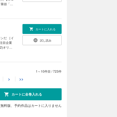
の寛容さが
 筆頭「ア
公認会計士
リーが放つ背
く末 企業
side
ーグ］ 不
著は知って
｜
したコン
カートに入れる
で監理銘柄
ジンだ ［イ
試し読み
］注目企業
動産を売却
2)オリオ
新｜ ｜少
脱却で驚異
いる｜ ｜
］ オカム
タビュー］
材活用｣分
カゲルで圧倒
1～10件目
/
723件
カートに入れる
） 県内随一
>
>>
技研（福
使い倒し世
試し読み
半導体ウェ
X内製化を
と融合し社会
カートに全巻入れる
 国策をバ
産化」の全
さらなる飛
ンスの正体
／スギノマ
インタビュ
定無料版、予約作品はカートに入りません
 中堅支援の
ト ビジネ
激戦領域に
カートに入れる