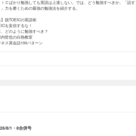
ＥＩＣばかり勉強しても英語は上達しない。では、どう勉強すべきか。「話す
く」力を磨くための最強の勉強法を紹介する。
】脱TOEICの英語術
EICを妄信するな！
は、どのように勉強すべき？
河内哲也の白熱教室
ネス英会話100パターン
6/8/1・8合併号