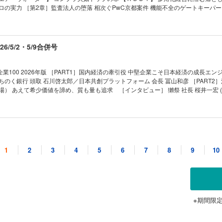
ザー工業の“変身”経営 ［インタビュー］ ブラザー工業 社長 池田和史 「失敗へ
ロの実力 ［第2章］監査法人の堕落 相次ぐPwC京都案件 機能不全のゲートキーパー
1 デンソーがローム
業も 毀誉褒貶の「駆け込み寺」 ［インタビュー］ 提言 不正会計再発防止策 日本
導体戦略の行方 02 牧野フライスＴＯＢが頓挫 軍事転用リスクの“実態” 03 サント
元金融庁 証券取引等監視委員会事務局長 佐々木清隆/弁護士 牛島 信 ［第3章］不正の行
城を崩せるか ｜トップに直撃｜ ｜フォーカス政治｜ ｜マネー潮流｜ ｜中国動態｜ ｜In
 不正会計の見破り方 金融庁の堪忍袋の緒が切れた 見破れない銀行に“喝” ［エピロ
｜ ｜新約ソニー｜ ｜ゴルフざんまい｜ ｜知の技法出世の作法｜ ｜話題の本｜ ｜名
6/5/2・5/9合併号
人生は絶望に満ちている｜ ｜西野智彦の金融秘録｜ ｜21世紀の証言｜ ｜次号予告
 ［インタビュー］コンサル会社トップに聞く勝ち筋 カギはＡＩ活用の「深さ」 一変
が加速 東証ルール、突かれた盲点 上場維持基準「適合」の奇策 上場維持基準未達
業100 2026年版 ［PART1］国内経済の牽引役 中堅企業こそ日本経済の成長エン
ちのく銀行 頭取 石川啓太郎／日本共創プラットフォーム 会長 冨山和彦 ［PART2
ル｣再編圧力 02 良品計画が上場来高値 躍進導いた拡大戦略の成否 03 サッポロが不
上場） あえて希少価値を諦め、質も量も追求 ［インタビュー］ 獺祭 社長 桜井一宏 (
る舞台裏 ｜トップに直撃｜ ｜フォーカス政治｜ ｜マネー潮流｜ ｜中国動態｜ ｜財
） 沖縄県内のビール販売シェア8割超 (3)サンリオ（東京・上場） 「投げ売り」
出世の作法｜ ｜話題の本｜ ｜名著は知っている｜ ｜ビジネスと人生は絶望に満ちて
オカムラ食品工業（青森・上場） サーモン海上養殖で国内トップクラス ［インタビュー
 ｜21世紀の証言｜ ｜次号予告｜
村恒一 (5)セコマ（北海道・未上場）北海道でセブン上回るコンビニ1100店 ［イン
 (6)三省堂書店（東京・未上場） 出版不況にあらがう1881年創業の老舗 CSRの｢人
/4/18・4/25合併号
先進企業IDECとKIMOTOの戦略 (7)大阪ソーダ（大阪・上場） 医薬品精製用シリ
業（大阪・未上場） テント構造物で世界シェアトップクラス (9)HIOKI（長野・上場
1
2
3
4
5
6
7
8
9
10
円超” (10)湖北工業（滋賀・上場） 海底ケーブル部品で世界シェア50％超 (11)西部
国 日本企業の勝ち筋を探せ 先端を走る日本企業は中国投資を継続 ハイテク中国を
技術のグローバルニッチトップ (12)フジミインコーポレーテッド（愛知・上場） 
マノイド) 世界標準を狙うユニツリー プラットフォーム戦略の
ア9割 (13)コアコンセプト・テクノロジー（東京・上場） 独自開発基盤で顧客のD
線) ＡＩブームで大衆も熱狂 縮まるアメリカとの技術差 (人型サービスロボット) AI
（愛知・未上場） 人手不足で変わるゴルフ場の芝刈り現場 (15)内海造船（広島・上場）
先端の実験場に ［第2章］中国の飽くなき挑戦 (半導体) 急速に進む中国半導体「国
輸送艦も ファミリー企業 ガバナンスの要諦 すごい中堅企業85社リスト ［PART3 
リーオートメーション）)源流は「ファーウェイ19人の精鋭」 産業ロボの昇龍イノバ
［インタビュー］ 経済産業事務次官 藤木俊光／早稲田大学商学部教授 山野井順一
ワードスーツ）)「 人間の新しい器官」を目指す急成長ロボベンチャーの革新力 ［
※期間限
 補助金申請で群を抜く 広島銀行の独自戦略 タナベ、船井、山田…沸き立つコンサル
う？］「脱中国は衰退の受け入れ。中国から逃げるな」 大前研一 経営コンサルタン
/4/11号
東情勢が世界を翻弄する ホルムズ危機 ［インタビュ
学学長 ［第3章］日本企業の勝ち筋 (半導体露光装置) 最先端の製造工程が日中の