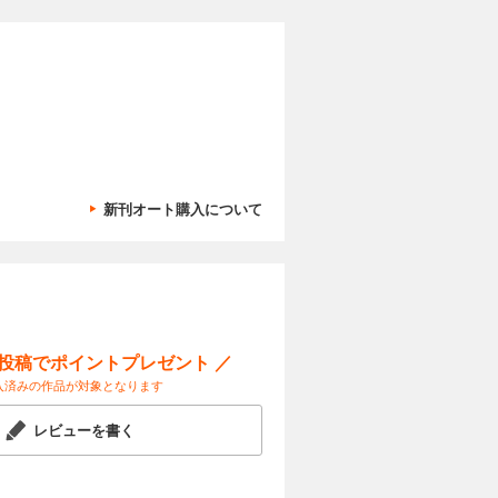
げ、止まる
) ツガミ
製ロボに日
ェアに ４
 ｜ヤバい
試し読み
だ」寺島実
値に トヨ
ちている｜
スク氏とテ
 SDV事
03 しずお
能化競争
｜中国動態
取り込め」
人生は絶望に
」 中国供
い販社の苦
カートに入れる
新刊オート購入について
高市「責任
試し読み
グスCEO
 元総務相
？ 【成長投
解禁で防衛
ける「３つ
【世界の財
見｜ ｜ゴ
 ［対談］
ジネスと人
究理事 平
定化を
ー投稿でポイントプレゼント ／
カートに入れる
人が大予測
入済みの作品が対象となります
も変われぬ
試し読み
「停滞」の
レビューを書く
ー会長 川
 売却・撤
の進化で市
パン機構の
 ホワイト職
マネー潮流