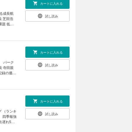
業赤字転落
カートに入れる
t2］プロの
10銘柄
れる成長航
試し読み
連の有望日
長 芝田浩
び “3つ
課題 低収
岡モデル
AI ペッ
 久保敏也
態｜ ｜財新
知っている
総経理 関口
カートに入れる
03 3時
］ パーク
試し読み
｜ ｜中国
長 寺田親
話題の本｜
タ記録の価値
｜ ｜次号
長 服部
「著名クリ
事務」では
上最大規模
国、ＡＩ人
カートに入れる
授 山崎 憲
グ （ランキ
試し読み
 ［インタ
0 四季報強
出遅れ50
夏号」で見
弱な財務を