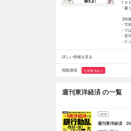
ＴＯ
「書
【特集
・TO
・で
・安
・ビジ
詳しい情報を見る
閲覧環境
注意事項あり
週刊東洋経済 の一覧
NEW
週刊東洋経済 202