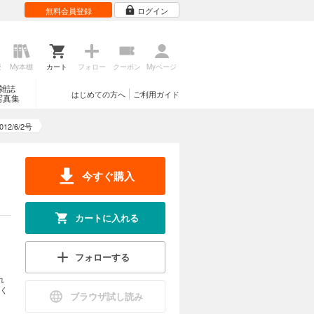
無料会員登録
ログイン
歴
My本棚
カート
フォロー
クーポン
Myページ
雑誌
はじめての方へ
ご利用ガイド
写真集
2/6/2号
今すぐ購入
カートに入れる
フォローする
れ
く
ブラウザ試し読み