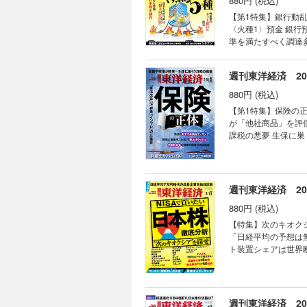
880円 (税込)
【第1特集】銀行動乱
〈火種1〉預金 銀行
準を満たすべく調達
庁・日銀が相次ぎ警
ジア収益」 〈火種4
週刊東洋経済 202
AI戦争勃発 日立の
菱UFJFG 社長 半
880円 (税込)
合ラッシュ 加速す
【第1特集】保険の正
つけられた SBI地銀連合の行方 銀行実力ラ
が「他社商品」を評価
の勝ち筋 【スペシャルインタビュー】NHK（日本放送協会）会長 井上樹彦 受信料収入下げ止まりに全力を挙げて
課税の悪夢 生保に巣
取り組む 【産業リポート】シチズン 世界を狙う時計戦略 連載 ｜経済を見る眼｜ ｜編集部から｜ ｜NEWS＆
問われる事業投資 ［
TOPICS最前線｜
ジャパン 社長 石川
再上場へ着々 03 
【第2特集】ＡＩ時代
マネー潮流｜ ｜中国動
護士５人のリアル 【産業リポート】シェルター市場 勃興 シン・有事マネー ［インタビュー］国土交通副大臣 佐々
週刊東洋経済 2026
｜話題の本｜ ｜名著
木 紀 ［企業リポート
証言｜ ｜次号予告｜
880円 (税込)
ルインタビュー】元
続けている 連載 ｜経済を見る眼｜ ｜編集部から｜ ｜NEWS＆TOPICS最前線｜01 SBIがビットバンク買収 暗号資
【特集】次のキオクシ
産で国内最大勢力へ 
「日経平均の予想は無意
携の真意 ｜トップに直
ト装置シェアは世界断ト
ルフざんまい｜ ｜新
絶縁材料が急成長 防衛
絶望に満ちている｜ 
高益でも株価一服 防
トツの利益率47％ 蓄
兆円が射程圏内 バフェ
週刊東洋経済 202