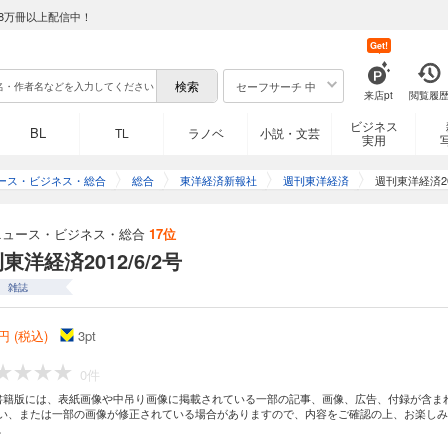
8万冊以上配信中！
Get!
セーフサーチ 中
来店pt
閲覧履
ビジネス
BL
TL
ラノベ
小説・文芸
実用
ース・ビジネス・総合
総合
東洋経済新報社
週刊東洋経済
週刊東洋経済201
ニュース・ビジネス・総合
17位
東洋経済2012/6/2号
雑誌
円 (税込)
3
pt
0件
書籍版には、表紙画像や中吊り画像に掲載されている一部の記事、画像、広告、付録が含ま
い、または一部の画像が修正されている場合がありますので、内容をご確認の上、お楽しみ
。