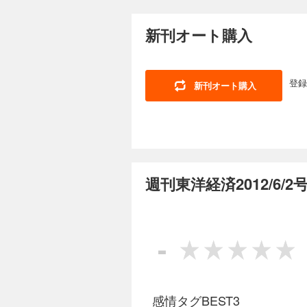
ー］日本エネルギー経
880円 (税込)
(ＦＡ（ファクトリー
工事 東南アジア依存の透析回路 連載 ｜経済を見る眼｜ ｜編集部から｜ 
「中国全振り」で快進
【第1特集】沸騰！
直撃｜ ｜フォーカス政
本の知能を搭載 ［
新刊オート購入
つの図で解き明かす 
会社烈伝｜ ｜知の技
郎 日本総合研究所会長 【産業リポート】ものづくり太郎が斬る！ 「フィジカルＡＩ」座談会 【財新 
タ グループ38万人
｜ゴルフざんまい｜ 
ポート】 中国商人を引き寄せる サンパウ
スラの現在地 ホンダ
KDDI子会社で巨額
業開発統括部・執行職
かと名古屋銀統合へ 
［インタビュー］ ナ
登録
新刊オート購入
｜ ｜財新｜ ｜少数
［インタビュー］ 伊
週刊東洋経済 202
満ちている｜ ｜西野
給網拡大で崩壊危機
880円 (税込)
悩 自動車各社が右往左往 ソフトウェア
「想定を超える大苦戦」に陥
【特集】責任ある積
する美容医療グループ
ある積極財政」の主眼
相川佳之 【スペシャルインタビュー】躍進「チームみらい」の戦略を聞く AIの徹底活用で生産性を10倍に チーム
慶応大学名誉教授 vs
みらい党首 安野貴博 連載 ｜経済を見る眼｜ ｜編集部から｜ ｜最前線｜01 「26億円金銭不祥事」でソニー生命の
資】 戦略17分野「
週刊東洋経済2012/6/
隠蔽疑惑浮上 02 
産業は復活？ 【給付
の関門」 ｜トップに直
政】 欧米は日本の債
ルフざんまい｜ ｜ヤ
ショック機に国債市場
週刊東洋経済 2026
生は絶望に満ちている
山賢一 麗澤大学教授
880円 (税込)
「金利ある世界」の
-
「成長か破綻か」ではない 高市財政で進む深
【第1特集】1万200
か 【産業リポート】 最年少社長が挑む紙巻き依存脱却策 JTの逆襲シナリオ ［インタビュー］ JT社長 筒井岳彦
悲哀 パナソニックの
【スペシャルインタビ
本質 ［インタビュー
邊健太郎 15年越し「推し愛」に応
退見送りも存亡の危機
線｜01 デンソーが
場が激変 ブルーヨン
感情タグBEST3
命運 03 アトピー