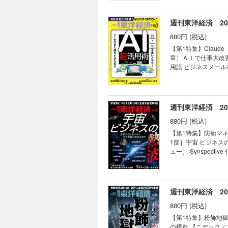
つけた有望テーマ株7
揺るがす懸念 03 
テクニカルアナリス
マネー潮流｜ ｜中国動
年で株価5割上昇狙う
週刊東洋経済 2026
｜話題の本｜ ｜名著
配当金生活でFIRE
証言｜ ｜次号予告｜
880円 (税込)
高リターンを狙え 
清原達郎 90年前の日本経
【第1特集】Claude
の街」の経済事情 銀
章］ＡＩで仕事大改善
に拍車をかける チャイナマネー流入の裏側 【産業リポ
用語 ビジネスメール
キオクシアに問われる強さ
用法 マネーフォワー
眼｜ ｜編集部から｜ 
英会話力をアップ 「
直面の出光社長 「中
てたい ライフプランを考えた
｜フォーカス政治｜ ｜
撃 ［インタビュー］
週刊東洋経済 2026
ー｜ ｜知の技法出世
ー］キヤノングローバ
智彦の金融秘録｜ ｜
880円 (税込)
ポート】スズキ 異
きスズキが日産、ホンダを超えた深層 【深層リポート】対米投
【第1特集】防衛マ
スク 3メガは対米融資に「二の足」 
1部］宇宙 ビジネスの
TOPICS最前線｜0
ュー］ Synspec
の“弱み”の深刻度 
宣言 覚悟を決めたス
マネー潮流｜ ｜中国
（OKI） 地盤状況
著は知っている｜ ｜
（LocationMi
｜
本版スターリンク」の
週刊東洋経済 2026
巨大宇宙企業はどこ
880円 (税込)
に圧倒的差 親方日の丸
ーエーテクモ 襟川
【第1特集】粉飾地獄
モホールディングス 
の構造 【ニデック／