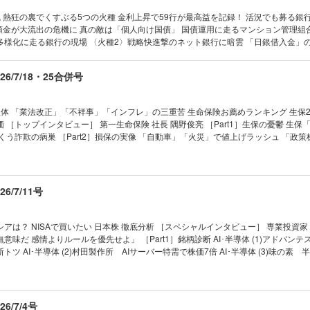
 熱狂の裏でくすぶる5つの火種 金利上昇で59行が最高益を記録！ 活況でも募る銀
預金が大流出の危機に 真の敵は「個人向け国債」 国債運用に走るマンション管理組
多様化に走る銀行の現場 〈火種2〉戦略快進撃のネット銀行に暗雲 「日銀借入金」の
鐘！ 不動産融資急膨張のリスク 〈火種3〉海外 北米・インドで出資ラッシュ 視界
 〉AI 巨額負担におびえる地銀 ミュトス登場の衝撃 勝者なき過当競争に突き進む 中
6/7/18・25合併号
撤退で幕が上がった 地銀システム大混戦 ［トップインタビュー］ 舵取り トップはど
沢淳一／三井住友FG 社長 中島 達／みずほFG 社長 木原正裕 〈火種5〉再編 規模拡大
る「地銀再編」大予想 機が熟すスルガ銀行買収 クレディセゾンは虎視眈々 「踏み
体 「業法改正」「不祥事」「インフレ」の三重苦 生命保険お薦めランキング 生保2
ンキング 【第2特集】国策に急浮上 雇用980万人 Jビューティー産業
 ［トップインタビュー］ 第一生命保険 社長 隅野俊亮 ［Part1］生保の憂鬱 生保
くう詐欺の病巣 ［Part2］損保の実像 「自動車」「火災」で値上げラッシュ 「政
トップインタビュー］ 三井住友海上火災保険 社長 海山 裕 ［トップインタビュー］
01 夜の街と金融機関に衝撃 決済代行「全東信」の破産 02 東芝の取締役に日立前社長
耕治 ［Part3］激動の代理店 手数料改定がもたらす淘汰の波 生保・損保・代理店 覆
サッポロが世界３位と提携 透ける「したたかな思惑」 ｜トップに直撃｜ ｜フォーカス
の弁護士サバイバル リーガルスケープ強さの秘訣 ［インタビュー］ 弁護士 松尾剛
態｜ ｜財新 Opinion &News｜ ｜少数異見｜ ｜ヤバい会社烈伝｜ ｜知の技法出
/7/11号
は知っている｜ ｜ビジネスと人生は絶望に満ちている｜ ｜西野智彦の金融秘録｜ ｜
1］川崎重工業 ［企業リポート2］イトーキ ［企業リポート3］サンヨーホームズ 【スペシャ
日本銀行総裁 白川方明 『通貨に信用を刻印する』を書いて 答えの出ない問いを
アは？ NISAで買いたい 日本株 徹底分析 ［スペシャルインタビュー］ 専業投資家
02 JERAの新電力契約に 隠された2つの狙い 03 小が大をのむイクヨの野望 トップ
味だ 感情よりルールを優先せよ」 ［Part1］銘柄診断 AI･半導体 (1)アドバンテ
撃｜ ｜フォーカス政治｜ ｜マネー潮流｜ ｜中国動態｜ ｜Inside USA｜ ｜少数異
ツ AI･半導体 (2)村田製作所 AIサーバー特需で株価7倍 AI･半導体 (3)味の素 
約ソニー｜ ｜知の技法出世の作法｜ ｜話題の本｜ ｜名著は知っている｜ ｜ビジネ
･宇宙 (4)三菱重工業 国策・防衛銘柄がAI関連株に 防衛･宇宙 (5)スカパーJSAT
｜西野智彦の金融秘録｜ ｜21世紀の証言｜ ｜次号予告｜
衛･宇宙 (6)アストロスケールHD 大赤字継続で受注も減 肥満症薬 (7)中外製薬 
電池 (8)パワーエックス IPO直後に“テンバガー”達成 インバウンド (9)アシックス
ット (10)住友商事 不採算事業撤退で株価急騰 低PER (11)双日 「バフェット
6/7/4号