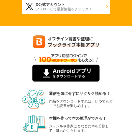
X公式アカウント
880
円 (税込)
フォローして最新情報をチェック！
カート
試し読み
あらすじを表示する
週刊東洋経済 2025年9/27・10/4合併号
880
円 (税込)
カート
試し読み
あらすじを表示する
週刊東洋経済 2025年9/13・20合併号
880
円 (税込)
通信を気にせずにサクサク読める！
カート
作品をダウンロードすれば、いつでもど
こでも読書が楽しめます。
試し読み
あらすじを表示する
本棚を作って本の整理ができる！
週刊東洋経済 2025/9/6号
ジャンルや作家ごとなどに本を分類し
て、鍵もかけられます。
880
円 (税込)