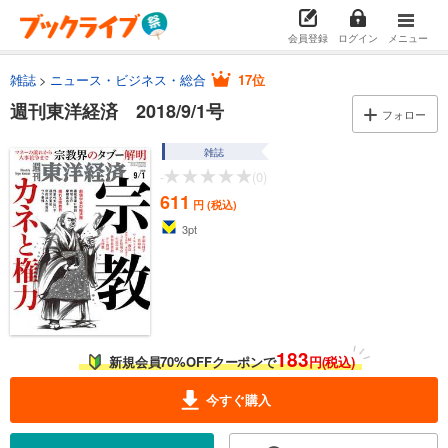
会員登録
ログイン
メニュー
雑誌
ニュース・ビジネス・総合
17位
週刊東洋経済 2018/9/1号
フォロー
雑誌
-
(0)
611
円 (税込)
3
pt
183
新規会員70%OFFクーポンで
円(税込)
今すぐ購入