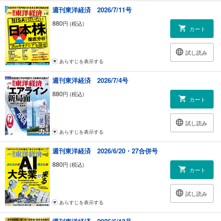
｜トップに直撃｜吉澤和弘●NTTドコモ社長
週刊東洋経済 2026/7/11号
｜マネー潮流｜日銀の「出口戦略」における難関／森田長太郎
880
円 (税込)
｜少数異見｜遠きにありて思うのでは色あせる一方のふるさと
カート
｜人が集まる街 逃げる街｜銀座｜復権を果たした唯一無二の街／牧野知
弘
試し読み
｜US Affairs｜民主化への流れが逆行 フクヤマが警鐘鳴らす／会田弘継
あらすじを表示する
｜中国動態｜高速鉄道が香港乗り入れ 強まる本土の支配力／田中信彦
｜グローバルアイ｜地位を濫用しているのはグーグルではなくＥＵ／パ
週刊東洋経済 2026/7/4号
スカル・サラン
｜フォーカス政治｜自民党総裁選挙 問われる政策・改革構想／牧原 出
880
円 (税込)
カート
｜知の技法 出世の作法｜翁長雄志知事に見る沖縄人の矜持／佐藤 優
｜歴史の論理｜法事と読経で感じる東アジアの教育の価値／岡本隆司
｜非常時の組織論｜デキない上司はアメとムチの使い方が下手／伊藤祐
試し読み
靖
あらすじを表示する
｜ブックス＆トレンズ｜『感性は感動しない』を書いた椹木野衣氏に聞
週刊東洋経済 2026/6/20・27合併号
く ほか
｜サラリーマン弾丸紀行｜徳島の山奥にある奇跡の料亭へ／橋賀秀紀
880
円 (税込)
カート
｜平成経済の証言｜周囲は悲観一色だったがうまくいったセブン銀行／
安齋 隆
｜Readers＆Editors｜読者の手紙、編集部から
試し読み
あらすじを表示する