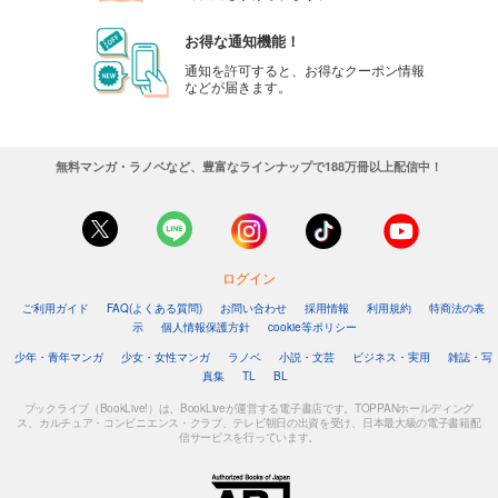
カート
お得な通知機能！
試し読み
通知を許可すると、お得なクーポン情報
などが届きます。
あらすじを表示する
週刊東洋経済 2025/8/30号
880
円 (税込)
無料マンガ・ラノベなど、豊富なラインナップで188万冊以上配信中！
カート
試し読み
あらすじを表示する
ログイン
週刊東洋経済 2025/8/23号
ご利用ガイド
FAQ(よくある質問)
お問い合わせ
採用情報
利用規約
特商法の表
880
円 (税込)
示
個人情報保護方針
cookie等ポリシー
カート
少年・青年マンガ
少女・女性マンガ
ラノベ
小説・文芸
ビジネス・実用
雑誌・写
真集
TL
BL
試し読み
あらすじを表示する
ブックライブ（BookLive!）は、BookLiveが運営する電子書店です。TOPPANホールディング
ス、カルチュア・コンビニエンス・クラブ、テレビ朝日の出資を受け、日本最大級の電子書籍配
信サービスを行っています。
週刊東洋経済 2025/8/9-16合併号
880
円 (税込)
カート