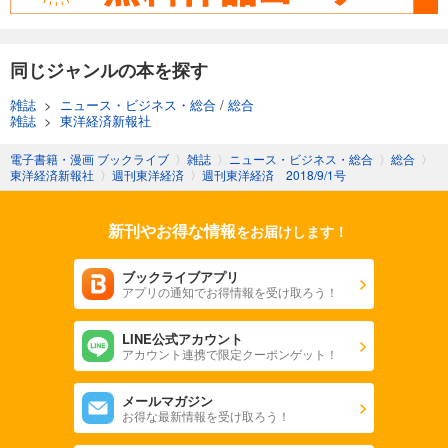
週刊東洋経済 2025/11/8号
880
円 (税込)
カート
同じジャンルの本を探す
試し読み
雑誌
>
ニュース・ビジネス・総合
/
総合
あらすじを表示する
雑誌
>
東洋経済新報社
週刊東洋経済 2025/11/1号
電子書籍・漫画 ブックライブ
〉
雑誌
〉
ニュース・ビジネス・総合
〉
総合
〉
東洋経済新報社
〉
週刊東洋経済
〉
週刊東洋経済 2018/9/1号
880
円 (税込)
カート
新刊やお得な情報
をお届けします！
試し読み
あらすじを表示する
ブックライブアプリ
アプリの通知でお得情報を受け取ろう！
週刊東洋経済 2025/10/25号
880
円 (税込)
カート
LINE公式アカウント
アカウント連携で限定クーポンゲット！
試し読み
メールマガジン
あらすじを表示する
お得な最新情報を受け取ろう！
週刊東洋経済 2025年10/11・10/18合併号