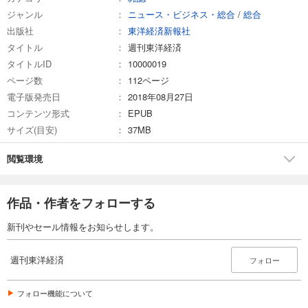
ジャンル
ニュース・ビジネス・総合
/
総合
試し読み
出版社
東洋経済新報社
あらすじを表示する
タイトル
週刊東洋経済
週刊東洋経済 2026/3/7号
タイトルID
10000019
880
円 (税込)
ページ数
112ページ
カート
電子版発売日
2018年08月27日
コンテンツ形式
EPUB
試し読み
サイズ(目安)
37MB
あらすじを表示する
週刊東洋経済 2026/2/21・2/28合併号
閲覧環境
880
円 (税込)
カート
作品・作者をフォローする
試し読み
新刊やセール情報をお知らせします。
あらすじを表示する
週刊東洋経済 2026/2/14号
週刊東洋経済
フォロー
880
円 (税込)
カート
フォロー機能について