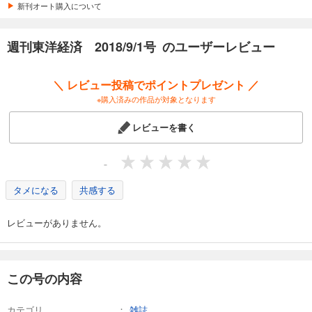
カート
新刊オート購入について
試し読み
週刊東洋経済 2018/9/1号 のユーザーレビュー
あらすじを表示する
週刊東洋経済 2026/4/4号
＼ レビュー投稿でポイントプレゼント ／
880
円 (税込)
※購入済みの作品が対象となります
カート
レビューを書く
試し読み
あらすじを表示する
-
週刊東洋経済 2026/3/28号
タメになる
共感する
880
円 (税込)
カート
レビューがありません。
試し読み
あらすじを表示する
週刊東洋経済 2026/3/14・3/21合併号
この号の内容
880
円 (税込)
カート
カテゴリ
雑誌