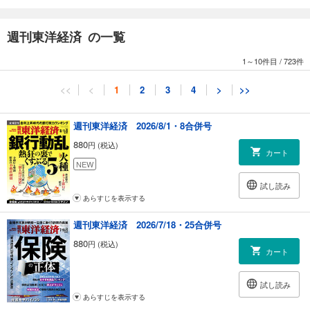
教祖一族を潤す
医療界はいかに輸血拒否に対処したか
週刊東洋経済 の一覧
内幕6 次々起きるお家騒動 宗教でも「3代目の法則」 生長の家、世界救
世教、PL教団、立正佼成会
1～10件目
/
723件
覆面座談会│親の信仰に縛られる「2世信者」の生きづらさ
内幕7 天理教 「日本のバチカン」の憂鬱
<<
<
1
2
3
4
>
>>
INTERVIEW│島薗 進●上智大学教授
産業リポート
週刊東洋経済 2026/8/1・8合併号
新体制下で投資爆増の勝負 ネット最古参・ヤフーの難所
880
円 (税込)
カート
ニュース深掘り
NEW
値上がり続く学校制服 業界の知られざる｢体質｣
試し読み
価格高騰は一服でも消費者のコメ離れが加速
あらすじを表示する
テスラ、非公開化めぐる泥沼劇
大塚家具、滞留在庫に見る苦悩
週刊東洋経済 2026/7/18・25合併号
880
円 (税込)
連載
カート
｜経済を見る眼｜政府統計があぶり出した課題／太田聰一
｜Hot Issue｜送電線の利用ルールは合理性を欠く／安田 陽
試し読み
｜ゴルフざんまい｜円熟した強さで生還したタイガー・ウッズ／三田村
あらすじを表示する
昌鳳