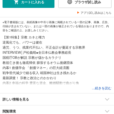
カートに入れる
ブラウザ試し読み
アプリ試し読みはこちら
※電子書籍版には、表紙画像や中吊り画像に掲載されている一部の記事、画像、広告、
付録が含まれていない、または一部の画像が修正されている場合がありますので、内
容をご確認の上、お楽しみください。
【第1特集】宗教 カネと権力
逆風化でも、パワーは健在
過労、うつ、残業代不払い、不正会計が蔓延する宗教界
INTERVIEW│戸松義晴●全日本仏教会事務総長
国税庁OBが解説 宗教が儲かるカラクリ
教祖亡き後も徹底帰依 膨張するオウム後継団体
内幕1 創価学会 「創価マネー」の巨大経済圏
戦争世代減少で細る収入 靖国神社は生き残れるか
最新調査！ 宗教と政治とのかかわり
内幕2 幸福の科学 豊富な資金、離婚騒動で曲がり角
覆面座談会│元信者が見た幸福の科学の内情
...続きを読む
闇紳士が暗躍する宗教法人売買の魑魅魍魎（ちみもうりょう）
内幕3 真如苑 宗教都市化する立川市 勝ち組教団の財力
詳しい情報を見る
6校に1校が該当 これだけある宗教系大学
内幕4 ワールドメイト 奇抜な広告はマーケティング戦略
閲覧環境
内幕5 統一教会（現・世界平和統一家庭連合） 日本の苛烈献金が韓国の