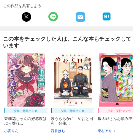
試し読み
この作品を共有しよう
あらすじを表示する
週刊東洋経済 2026/1/31・2/7合併号
880
円 (税込)
カート
この本をチェックした人は、こんな本もチェックして
います
試し読み
あらすじを表示する
週刊東洋経済 2026/1/24号
880
円 (税込)
カート
試し読み
あらすじを表示する
週刊東洋経済 2026/1/10・1/17合併号
少年・青年マンガ
少年・青年マンガ
少女・女性マンガ
880
円 (税込)
カート
茉莉花ちゃんの好感度は
波うららかに、めおと日
銀太郎さんお頼み申す
ぶっ壊れ...
和 分冊...
小麦りん
西香はち
東村アキコ
試し読み