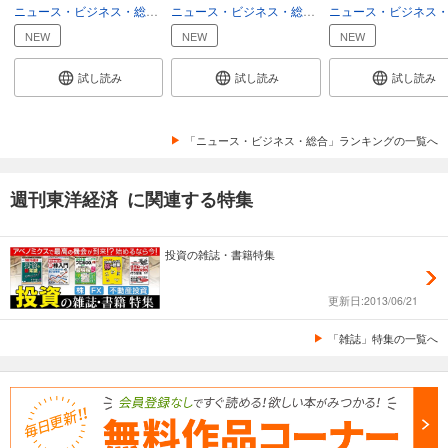
ニュース・ビジネス・総合
総合
ニュース・ビジネス・総合
総合
週刊東洋経済 2025/12/6号
NEW
NEW
NEW
880
円 (税込)
カート
試し読み
試し読み
試し読み
試し読み
あらすじを表示する
「ニュース・ビジネス・総合」ランキングの一覧へ
週刊東洋経済 2025/11/22・11/29合併号
週刊東洋経済 に関連する特集
880
円 (税込)
カート
投資の雑誌・書籍特集
試し読み
あらすじを表示する
更新日:2013/06/21
週刊東洋経済 2025/11/15号
「雑誌」特集の一覧へ
880
円 (税込)
カート
試し読み
あらすじを表示する