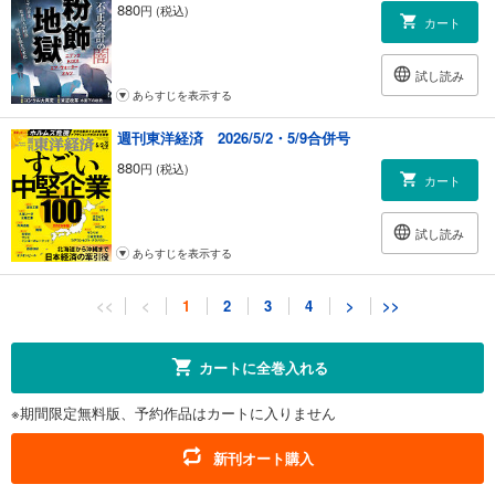
880
円 (税込)
カート
試し読み
あらすじを表示する
週刊東洋経済 2026/5/2・5/9合併号
880
円 (税込)
カート
試し読み
あらすじを表示する
週刊東洋経済 2026/4/18・4/25合併号
<<
<
1
2
3
4
>
>>
880
円 (税込)
カート
カートに全巻入れる
試し読み
※期間限定無料版、予約作品はカートに入りません
あらすじを表示する
週刊東洋経済 2026/4/11号
新刊オート購入
880
円 (税込)