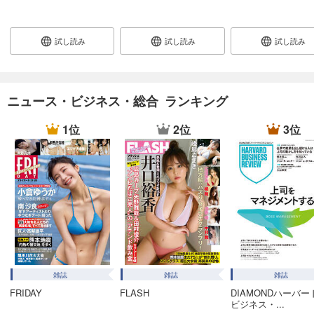
あらすじを表示する
週刊東洋経済 2025/12/27・2026/1/3合併号
試し読み
試し読み
試し読み
880
円 (税込)
カート
試し読み
ニュース・ビジネス・総合 ランキング
あらすじを表示する
1位
2位
3位
週刊東洋経済 2025/12/20号
880
円 (税込)
カート
試し読み
あらすじを表示する
週刊東洋経済 2025/12/13号
880
円 (税込)
カート
雑誌
雑誌
雑誌
FRIDAY
FLASH
DIAMONDハーバー
試し読み
ビジネス・...
あらすじを表示する