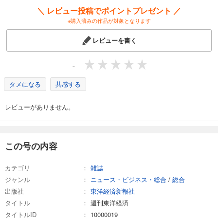
週刊東洋経済 2026/4/4号
＼ レビュー投稿でポイントプレゼント ／
880
円 (税込)
※購入済みの作品が対象となります
カート
レビューを書く
試し読み
あらすじを表示する
-
週刊東洋経済 2026/3/28号
タメになる
共感する
880
円 (税込)
カート
レビューがありません。
試し読み
あらすじを表示する
週刊東洋経済 2026/3/14・3/21合併号
この号の内容
880
円 (税込)
カート
カテゴリ
雑誌
ジャンル
ニュース・ビジネス・総合
/
総合
試し読み
出版社
東洋経済新報社
あらすじを表示する
タイトル
週刊東洋経済
週刊東洋経済 2026/3/7号
タイトルID
10000019