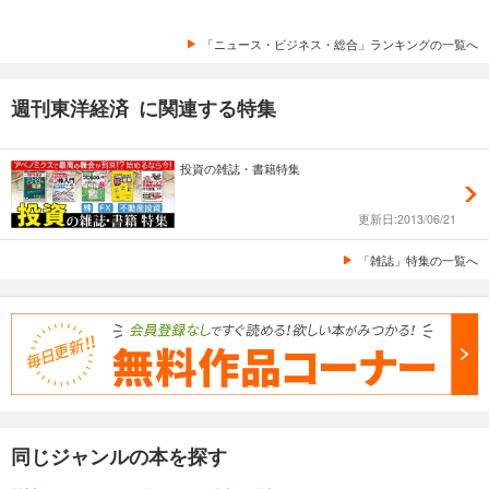
試し読み
あらすじを表示する
「ニュース・ビジネス・総合」ランキングの一覧へ
週刊東洋経済 2025/11/22・11/29合併号
週刊東洋経済 に関連する特集
880
円 (税込)
カート
投資の雑誌・書籍特集
試し読み
あらすじを表示する
更新日:2013/06/21
週刊東洋経済 2025/11/15号
「雑誌」特集の一覧へ
880
円 (税込)
カート
試し読み
あらすじを表示する
週刊東洋経済 2025/11/8号
880
円 (税込)
カート
同じジャンルの本を探す
試し読み