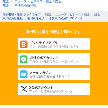
雑誌
>
ニュース・ビジネス・総合
/
総合
あらすじを表示する
雑誌
>
東洋経済新報社
週刊東洋経済 2025/11/1号
電子書籍・漫画 ブックライブ
〉
雑誌
〉
ニュース・ビジネス・総合
〉
総合
〉
東洋経済新報社
〉
週刊東洋経済
〉
週刊東洋経済2013/5/18号
880
円 (税込)
カート
新刊やお得な情報
をお届けします！
試し読み
あらすじを表示する
ブックライブアプリ
アプリの通知でお得情報を受け取ろう！
週刊東洋経済 2025/10/25号
880
円 (税込)
カート
LINE公式アカウント
アカウント連携で限定クーポンゲット！
試し読み
メールマガジン
あらすじを表示する
お得な最新情報を受け取ろう！
週刊東洋経済 2025年10/11・10/18合併号
X公式アカウント
880
円 (税込)
フォローして最新情報をチェック！
カート
試し読み
あらすじを表示する