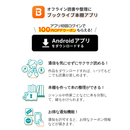
週刊東洋経済 2025年9/27・10/4合併号
880
円 (税込)
カート
試し読み
あらすじを表示する
週刊東洋経済 2025年9/13・20合併号
880
円 (税込)
通信を気にせずにサクサク読める！
カート
作品をダウンロードすれば、いつでもど
こでも読書が楽しめます。
試し読み
あらすじを表示する
本棚を作って本の整理ができる！
週刊東洋経済 2025/9/6号
ジャンルや作家ごとなどに本を分類し
て、鍵もかけられます。
880
円 (税込)
カート
お得な通知機能！
試し読み
通知を許可すると、お得なクーポン情報
などが届きます。
あらすじを表示する