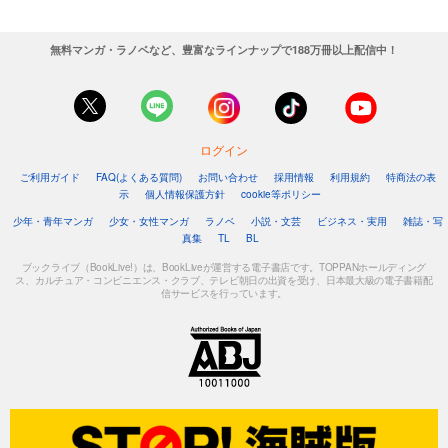
週刊東洋経済 2025/8/30号
880
円 (税込)
無料マンガ・ラノベなど、豊富なラインナップで188万冊以上配信中！
カート
試し読み
あらすじを表示する
ログイン
週刊東洋経済 2025/8/23号
ご利用ガイド
FAQ(よくある質問)
お問い合わせ
採用情報
利用規約
特商法の表
880
円 (税込)
示
個人情報保護方針
cookie等ポリシー
カート
少年・青年マンガ
少女・女性マンガ
ラノベ
小説・文芸
ビジネス・実用
雑誌・写
真集
TL
BL
試し読み
あらすじを表示する
ブックライブ（BookLive!）は、BookLiveが運営する電子書店です。TOPPANホールディング
ス、カルチュア・コンビニエンス・クラブ、テレビ朝日の出資を受け、日本最大級の電子書籍配
信サービスを行っています。
週刊東洋経済 2025/8/9-16合併号
880
円 (税込)
カート
試し読み
あらすじを表示する
週刊東洋経済 2025/8/2号