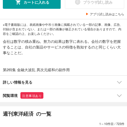
カートに入れる
ブラウザ試し読み
アプリ試し読みはこちら
※電子書籍版には、表紙画像や中吊り画像に掲載されている一部の記事、画像、広告、
付録が含まれていない、または一部の画像が修正されている場合がありますので、内
容をご確認の上、お楽しみください。
会社は数字の積み重ね。努力の結果は数字に表れる。会社の数字を把握
することは、自社の製品やサービスの特徴を熟知するのと同じくらい大
事なことだ。
第2特集 金融大波乱 異次元緩和の副作用
詳しい情報を見る
閲覧環境
注意事項あり
週刊東洋経済 の一覧
1～10件目
/
723件