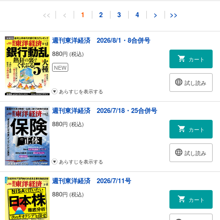
<<
<
1
2
3
4
>
>>
週刊東洋経済 2026/8/1・8合併号
880
円 (税込)
カート
NEW
試し読み
あらすじを表示する
週刊東洋経済 2026/7/18・25合併号
880
円 (税込)
カート
試し読み
あらすじを表示する
週刊東洋経済 2026/7/11号
880
円 (税込)
カート