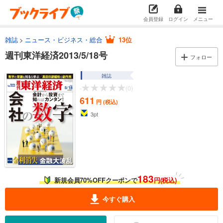
会員登録
ログイン
メニュー
雑誌
ニュース・ビジネス・総合
13位
週刊東洋経済2013/5/18号
フォロー
雑誌
-
(0)
611
円 (税込)
3
pt
183
新規会員70%OFFクーポンで
円(税込)
今すぐ購入