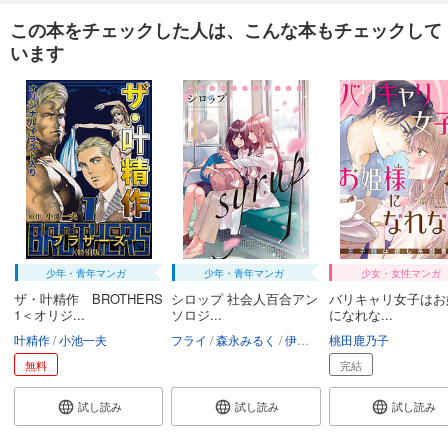
カート
この本をチェックした人は、こんな本もチェックして
います
試し読み
あらすじを表示する
週刊東洋経済 2026/1/24号
880
円 (税込)
カート
試し読み
あらすじを表示する
週刊東洋経済 2026/1/10・1/17合併号
少年・青年マンガ
少年・青年マンガ
少女・女性マンガ
880
円 (税込)
カート
ザ・叶精作 BROTHERS
シロップ 社会人百合アン
バリキャリ女子はお
1＜オリジ...
ソロジ...
になれな...
叶精作
小池一夫
フライ
森永みるく
伊藤ハチ
桃田鹿乃子
玄鉄絢
天野しゅに
試し読み
あらすじを表示する
無料
完結
週刊東洋経済 2025/12/27・2026/1/3合併号
試し読み
試し読み
試し読み
880
円 (税込)
カート