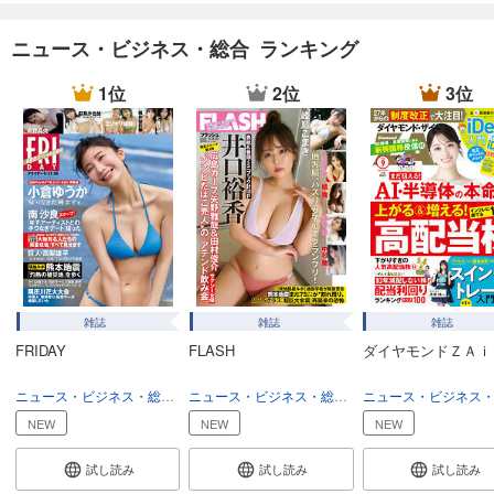
試し読み
ニュース・ビジネス・総合 ランキング
あらすじを表示する
1位
2位
3位
週刊東洋経済 2025/12/20号
880
円 (税込)
カート
試し読み
あらすじを表示する
週刊東洋経済 2025/12/13号
880
円 (税込)
カート
雑誌
雑誌
雑誌
FRIDAY
FLASH
ダイヤモンドＺＡｉ
試し読み
あらすじを表示する
ニュース・ビジネス・総合
総合
ニュース・ビジネス・総合
総合
週刊東洋経済 2025/12/6号
NEW
NEW
NEW
880
円 (税込)
カート
試し読み
試し読み
試し読み