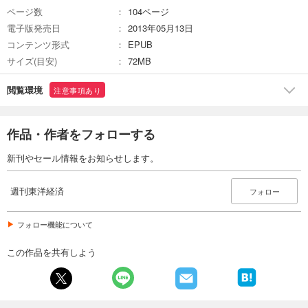
880
円 (税込)
ページ数
104ページ
カート
電子版発売日
2013年05月13日
コンテンツ形式
EPUB
試し読み
サイズ(目安)
72MB
あらすじを表示する
週刊東洋経済 2026/2/21・2/28合併号
閲覧環境
注意事項あり
880
円 (税込)
カート
作品・作者をフォローする
試し読み
新刊やセール情報をお知らせします。
あらすじを表示する
週刊東洋経済 2026/2/14号
週刊東洋経済
フォロー
880
円 (税込)
カート
フォロー機能について
試し読み
この作品を共有しよう
あらすじを表示する
週刊東洋経済 2026/1/31・2/7合併号
880
円 (税込)