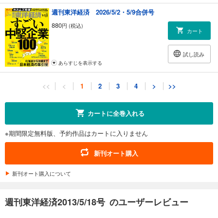
週刊東洋経済 2026/5/2・5/9合併号
880
円 (税込)
カート
試し読み
あらすじを表示する
週刊東洋経済 2026/4/18・4/25合併号
<<
<
1
2
3
4
>
>>
880
円 (税込)
カート
カートに全巻入れる
試し読み
※期間限定無料版、予約作品はカートに入りません
あらすじを表示する
週刊東洋経済 2026/4/11号
新刊オート購入
880
円 (税込)
カート
新刊オート購入について
試し読み
週刊東洋経済2013/5/18号 のユーザーレビュー
あらすじを表示する