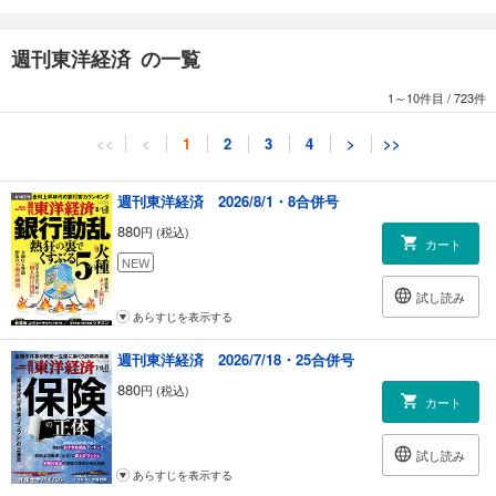
［キーマンインタビュー］自由民主党衆議院議員 小林史明／全国漁業協
同組合連合会代表理事会長 坂本雅信
週刊東洋経済 の一覧
第3章 日本が誇る養殖技術、 その可能性と課題
［現地ルポ1 鹿児島県奄美大島］マルハニチロのクロマグロは人が卵をふ
1～10件目
/
723件
化させる完全養殖だった
［コラム］大間クロマグロ、不正流通問題の背景／なぜノルウェーは漁
<<
<
1
2
3
4
>
>>
業先進国になれたか
一大ブームで大学も人気上昇 「近大マグロ」は今どうなった!?
［現地ルポ2 宮崎県串間市］今や天然より多い 養殖でブリを育てるニッ
週刊東洋経済 2026/8/1・8合併号
スイの気概
880
円 (税込)
魚の棲みかは工場の水槽 サーモンは陸上で育てる
カート
ホタテで独走 M＆A巧者、ヨシムラ・フードの正体
NEW
商品開発が成功 未利用魚が食卓を救う
試し読み
［魚ランキング］全国主要漁港ランキング（2023年）水揚げ量：１位 釧
あらすじを表示する
路／水揚げ額：１位 焼津 都道府県別 生産量ランキング（2022年）海面
漁獲／海面養殖／河川漁獲／河川養殖
週刊東洋経済 2026/7/18・25合併号
880
円 (税込)
連載
カート
｜経済を見る眼｜藤森克彦
｜ニュースの核心｜野村明弘
試し読み
｜編集部から｜
あらすじを表示する
｜ニュース最前線｜