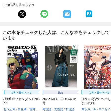
試し読み
この作品を共有しよう
あらすじを表示する
週刊東洋経済 2026/1/31・2/7合併号
880
円 (税込)
カート
この本をチェックした人は、こんな本もチェックして
います
試し読み
あらすじを表示する
週刊東洋経済 2026/1/24号
880
円 (税込)
カート
試し読み
あらすじを表示する
週刊東洋経済 2026/1/10・1/17合併号
少年・青年マンガ
雑誌
少年・青年マンガ
880
円 (税込)
カート
機動戦士Zガンダム Defin
otona MUSE 2026年9月
RPGの悪役に転生
e 1
号
まったけ...
北爪宏幸
矢立肇・富野由悠季
男性誌・女性誌
女性誌
岡沢六十四
ヨウセイ
試し読み