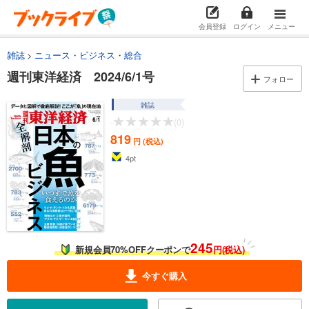
会員登録
ログイン
メニュー
雑誌
ニュース・ビジネス・総合
週刊東洋経済 2024/6/1号
フォロー
雑誌
-
(0)
819
円 (税込)
4
pt
245
新規会員70%OFFクーポンで
円(税込)
今すぐ購入