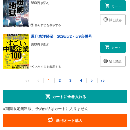
880
円 (税込)
カート
試し読み
あらすじを表示する
週刊東洋経済 2026/5/2・5/9合併号
880
円 (税込)
カート
試し読み
あらすじを表示する
週刊東洋経済 2026/4/18・4/25合併号
<<
<
1
2
3
4
>
>>
880
円 (税込)
カート
カートに全巻入れる
試し読み
※期間限定無料版、予約作品はカートに入りません
あらすじを表示する
週刊東洋経済 2026/4/11号
新刊オート購入
880
円 (税込)