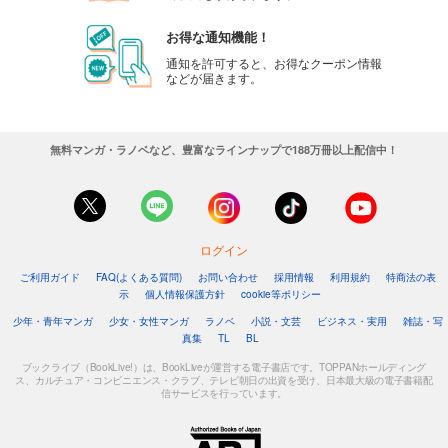
カート
お得な通知機能！
試し読み
通知を許可すると、お得なクーポン情報
などが届きます。
あらすじを表示する
週刊東洋経済 2025/8/30号
880
円 (税込)
無料マンガ・ラノベなど、豊富なラインナップで188万冊以上配信中！
カート
試し読み
あらすじを表示する
ログイン
週刊東洋経済 2025/8/23号
ご利用ガイド
FAQ(よくある質問)
お問い合わせ
採用情報
利用規約
特商法の表
880
円 (税込)
示
個人情報保護方針
cookie等ポリシー
カート
少年・青年マンガ
少女・女性マンガ
ラノベ
小説・文芸
ビジネス・実用
雑誌・写
真集
TL
BL
試し読み
あらすじを表示する
ブックライブ（BookLive!）は、BookLiveが運営する電子書店です。TOPPANホールディング
ス、カルチュア・コンビニエンス・クラブ、テレビ朝日の出資を受け、日本最大級の電子書籍配
信サービスを行っています。
週刊東洋経済 2025/8/9-16合併号
880
円 (税込)
カート