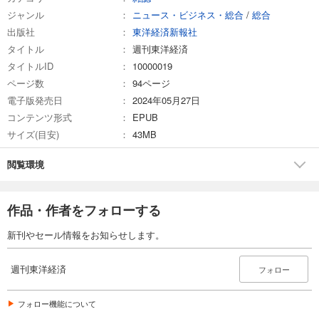
ジャンル
ニュース・ビジネス・総合
/
総合
試し読み
出版社
東洋経済新報社
あらすじを表示する
タイトル
週刊東洋経済
週刊東洋経済 2026/3/7号
タイトルID
10000019
880
円 (税込)
ページ数
94ページ
カート
電子版発売日
2024年05月27日
コンテンツ形式
EPUB
試し読み
サイズ(目安)
43MB
あらすじを表示する
週刊東洋経済 2026/2/21・2/28合併号
閲覧環境
880
円 (税込)
カート
作品・作者をフォローする
試し読み
新刊やセール情報をお知らせします。
あらすじを表示する
週刊東洋経済 2026/2/14号
週刊東洋経済
フォロー
880
円 (税込)
カート
フォロー機能について