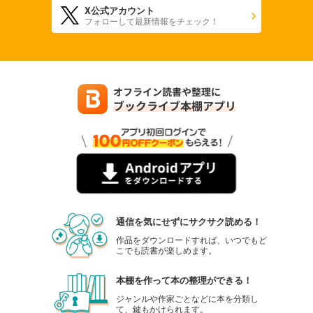
X公式アカウント
880
円 (税込)
フォローして最新情報をチェック！
カート
試し読み
あらすじを表示する
週刊東洋経済 2025年9/27・10/4合併号
880
円 (税込)
カート
試し読み
あらすじを表示する
週刊東洋経済 2025年9/13・20合併号
880
円 (税込)
通信を気にせずにサクサク読める！
カート
作品をダウンロードすれば、いつでもど
こでも読書が楽しめます。
試し読み
あらすじを表示する
本棚を作って本の整理ができる！
週刊東洋経済 2025/9/6号
ジャンルや作家ごとなどに本を分類し
て、鍵もかけられます。
880
円 (税込)