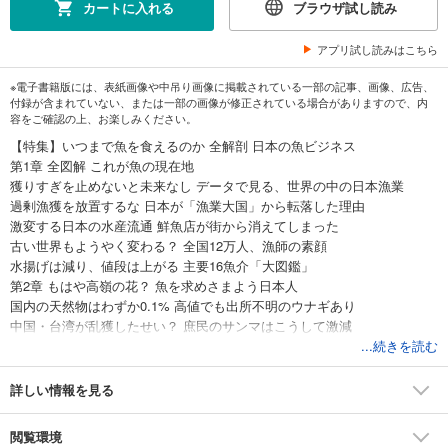
カートに入れる
ブラウザ試し読み
アプリ試し読みはこちら
※電子書籍版には、表紙画像や中吊り画像に掲載されている一部の記事、画像、広告、
付録が含まれていない、または一部の画像が修正されている場合がありますので、内
容をご確認の上、お楽しみください。
【特集】いつまで魚を食えるのか 全解剖 日本の魚ビジネス
第1章 全図解 これが魚の現在地
獲りすぎを止めないと未来なし データで見る、世界の中の日本漁業
過剰漁獲を放置するな 日本が「漁業大国」から転落した理由
激変する日本の水産流通 鮮魚店が街から消えてしまった
古い世界もようやく変わる？ 全国12万人、漁師の素顔
水揚げは減り、値段は上がる 主要16魚介「大図鑑」
第2章 もはや高嶺の花？ 魚を求めさまよう日本人
国内の天然物はわずか0.1% 高値でも出所不明のウナギあり
中国・台湾が乱獲したせい？ 庶民のサンマはこうして激減
殻割りから盛り付けまで ウニは人件費だけで元が取れなくなった
...続きを読む
店舗とデジタルを磨き続ける 回転ずしの王者 スシローの超進化
［トップインタビュー］「こだわるのは味。人手も残す」 FOOD&LIFE
詳しい情報を見る
COMPANIES 社長 CEO 水留浩一
回転ずし 原価のカラクリを解き明かす
閲覧環境
えっ、アワビを獲ったら懲役3年？ Q＆Aで知る「海の法律」