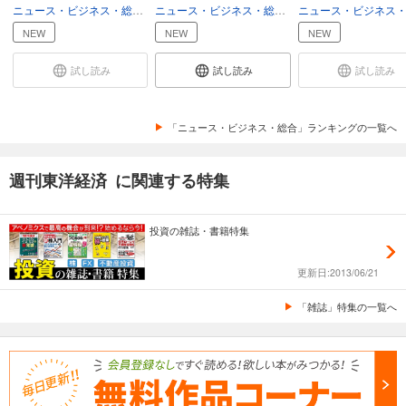
ニュース・ビジネス・総合
ビジネス
ニュース・ビジネス・総合
総合
週刊東洋経済 2025/12/6号
NEW
NEW
NEW
880
円 (税込)
カート
試し読み
試し読み
試し読み
試し読み
あらすじを表示する
「ニュース・ビジネス・総合」ランキングの一覧へ
週刊東洋経済 2025/11/22・11/29合併号
週刊東洋経済 に関連する特集
880
円 (税込)
カート
投資の雑誌・書籍特集
試し読み
あらすじを表示する
更新日:2013/06/21
週刊東洋経済 2025/11/15号
「雑誌」特集の一覧へ
880
円 (税込)
カート
試し読み
あらすじを表示する