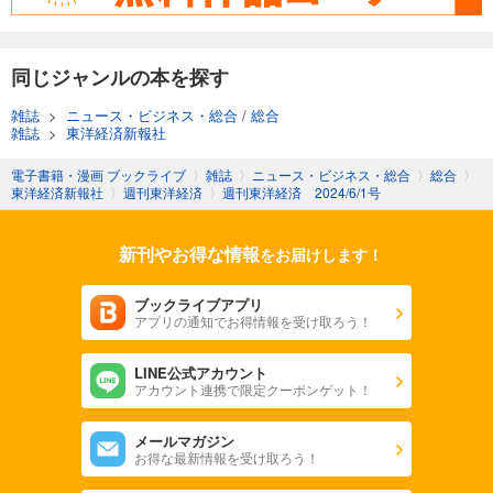
週刊東洋経済 2025/11/8号
880
円 (税込)
カート
同じジャンルの本を探す
試し読み
雑誌
>
ニュース・ビジネス・総合
/
総合
あらすじを表示する
雑誌
>
東洋経済新報社
週刊東洋経済 2025/11/1号
電子書籍・漫画 ブックライブ
〉
雑誌
〉
ニュース・ビジネス・総合
〉
総合
〉
東洋経済新報社
〉
週刊東洋経済
〉
週刊東洋経済 2024/6/1号
880
円 (税込)
カート
新刊やお得な情報
をお届けします！
試し読み
あらすじを表示する
ブックライブアプリ
アプリの通知でお得情報を受け取ろう！
週刊東洋経済 2025/10/25号
880
円 (税込)
カート
LINE公式アカウント
アカウント連携で限定クーポンゲット！
試し読み
メールマガジン
あらすじを表示する
お得な最新情報を受け取ろう！
週刊東洋経済 2025年10/11・10/18合併号