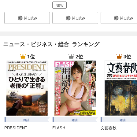
あらすじを表示する
NEW
週刊東洋経済 2025/12/27・2026/1/3合併号
試し読み
試し読み
試し読み
880
円 (税込)
カート
試し読み
ニュース・ビジネス・総合 ランキング
あらすじを表示する
1位
2位
3位
週刊東洋経済 2025/12/20号
880
円 (税込)
カート
試し読み
あらすじを表示する
週刊東洋経済 2025/12/13号
880
円 (税込)
カート
雑誌
雑誌
雑誌
PRESIDENT
FLASH
文藝春秋
試し読み
あらすじを表示する