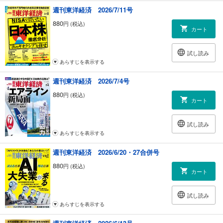
｜トップに直撃｜西友 社長 大久保恒夫
週刊東洋経済 2026/7/11号
｜フォーカス政治｜塩田 潮
880
円 (税込)
｜マネー潮流｜佐々木 融
カート
｜中国動態｜福本智之
｜財新 Opinion &News｜
試し読み
｜グローバル・アイ｜スラヴォイ・ジジェク
あらすじを表示する
｜Inside USA｜安井明彦
｜少数異見｜
週刊東洋経済 2026/7/4号
｜シンクタンク 厳選リポート｜
｜ヤバい会社烈伝｜金田信一郎
880
円 (税込)
カート
｜知の技法 出世の作法｜佐藤 優
｜経済学者が読み解く 現代社会のリアル｜川窪悦章
｜話題の本｜『なぜ東大は男だらけなのか』著者 矢口祐人氏に聞く ほか
試し読み
｜名著は知っている｜
あらすじを表示する
｜社会に斬り込む骨太シネマ『キッチンから花束を』｜
週刊東洋経済 2026/6/20・27合併号
｜ゴルフざんまい｜本庶 佑
｜PICK UP 東洋経済ONLINE｜
880
円 (税込)
カート
｜次号予告｜
試し読み
あらすじを表示する