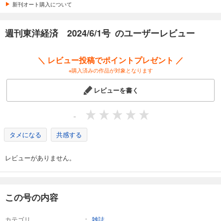
カート
新刊オート購入について
試し読み
週刊東洋経済 2024/6/1号 のユーザーレビュー
あらすじを表示する
週刊東洋経済 2026/4/4号
＼ レビュー投稿でポイントプレゼント ／
880
円 (税込)
※購入済みの作品が対象となります
カート
レビューを書く
試し読み
あらすじを表示する
-
週刊東洋経済 2026/3/28号
タメになる
共感する
880
円 (税込)
カート
レビューがありません。
試し読み
あらすじを表示する
週刊東洋経済 2026/3/14・3/21合併号
この号の内容
880
円 (税込)
カート
カテゴリ
雑誌