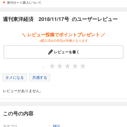
カート
新刊オート購入について
試し読み
週刊東洋経済 2018/11/17号 のユーザーレビュー
あらすじを表示する
週刊東洋経済 2026/4/4号
＼ レビュー投稿でポイントプレゼント ／
880
円 (税込)
※購入済みの作品が対象となります
カート
レビューを書く
試し読み
あらすじを表示する
-
週刊東洋経済 2026/3/28号
タメになる
共感する
880
円 (税込)
カート
レビューがありません。
試し読み
あらすじを表示する
週刊東洋経済 2026/3/14・3/21合併号
この号の内容
880
円 (税込)
カート
カテゴリ
雑誌