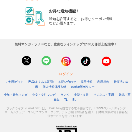
カート
お得な通知機能！
試し読み
通知を許可すると、お得なクーポン情報
などが届きます。
あらすじを表示する
週刊東洋経済 2025/8/30号
880
円 (税込)
無料マンガ・ラノベなど、豊富なラインナップで188万冊以上配信中！
カート
試し読み
あらすじを表示する
ログイン
週刊東洋経済 2025/8/23号
ご利用ガイド
FAQ(よくある質問)
お問い合わせ
採用情報
利用規約
特商法の表
880
円 (税込)
示
個人情報保護方針
cookie等ポリシー
カート
少年・青年マンガ
少女・女性マンガ
ラノベ
小説・文芸
ビジネス・実用
雑誌・写
真集
TL
BL
試し読み
あらすじを表示する
ブックライブ（BookLive!）は、BookLiveが運営する電子書店です。TOPPANホールディング
ス、カルチュア・コンビニエンス・クラブ、テレビ朝日の出資を受け、日本最大級の電子書籍配
信サービスを行っています。
週刊東洋経済 2025/8/9-16合併号
880
円 (税込)
カート