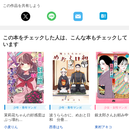
試し読み
この作品を共有しよう
あらすじを表示する
週刊東洋経済 2026/1/31・2/7合併号
880
円 (税込)
カート
この本をチェックした人は、こんな本もチェックして
います
試し読み
あらすじを表示する
週刊東洋経済 2026/1/24号
880
円 (税込)
カート
試し読み
あらすじを表示する
週刊東洋経済 2026/1/10・1/17合併号
少年・青年マンガ
少年・青年マンガ
少女・女性マンガ
880
円 (税込)
カート
茉莉花ちゃんの好感度は
波うららかに、めおと日
銀太郎さんお頼み申す
ぶっ壊れ...
和 分冊...
小麦りん
西香はち
東村アキコ
試し読み