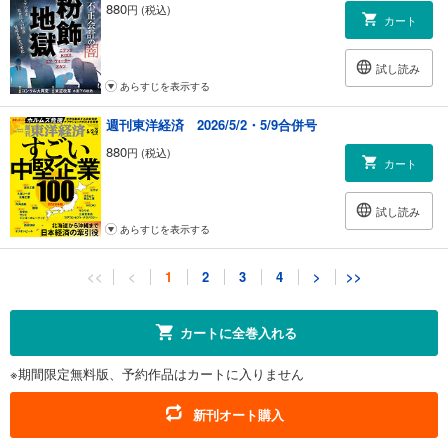
880
円 (税込)
カート
試し読み
あらすじを表示する
週刊東洋経済 2026/5/2・5/9合併号
880
円 (税込)
カート
試し読み
あらすじを表示する
週刊東洋経済 2026/4/18・4/25合併号
<<
<
1
2
3
4
>
>>
880
円 (税込)
カート
カートに全巻入れる
試し読み
※期間限定無料版、予約作品はカートに入りません
あらすじを表示する
週刊東洋経済 2026/4/11号
新刊オート購入
880
円 (税込)