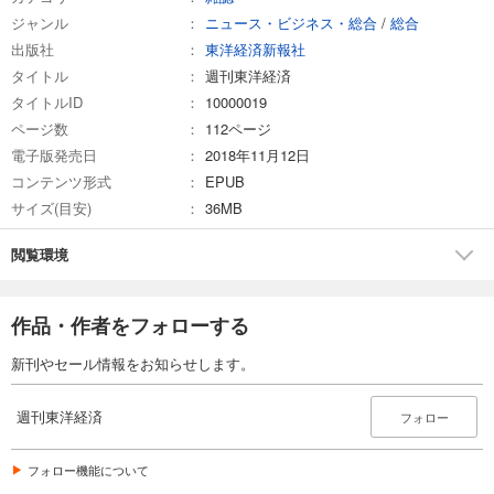
ジャンル
ニュース・ビジネス・総合
/
総合
試し読み
出版社
東洋経済新報社
あらすじを表示する
タイトル
週刊東洋経済
週刊東洋経済 2026/3/7号
タイトルID
10000019
880
円 (税込)
ページ数
112ページ
カート
電子版発売日
2018年11月12日
コンテンツ形式
EPUB
試し読み
サイズ(目安)
36MB
あらすじを表示する
週刊東洋経済 2026/2/21・2/28合併号
閲覧環境
880
円 (税込)
カート
作品・作者をフォローする
試し読み
新刊やセール情報をお知らせします。
あらすじを表示する
週刊東洋経済 2026/2/14号
週刊東洋経済
フォロー
880
円 (税込)
カート
フォロー機能について