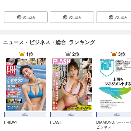
あらすじを表示する
週刊東洋経済 2025/12/27・2026/1/3合併号
試し読み
試し読み
試し読み
880
円 (税込)
カート
試し読み
ニュース・ビジネス・総合 ランキング
あらすじを表示する
1位
2位
3位
週刊東洋経済 2025/12/20号
880
円 (税込)
カート
試し読み
あらすじを表示する
週刊東洋経済 2025/12/13号
880
円 (税込)
カート
雑誌
雑誌
雑誌
FRIDAY
FLASH
DIAMONDハーバー
試し読み
ビジネス・...
あらすじを表示する