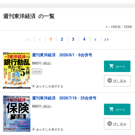
キャラを知れば社風がわかる 成長のカギは人材力
中堅社員が教えます！ 今どき商社パーソンの働き方
週刊東洋経済 の一覧
就職人気ランキングで上位常連商社の新卒採用最新事情
匿名座談会│商社の「理想」と「現実」
1～10件目
/
723件
キラリと光る企業多し 知られざる専門商社の世界
専門商社の年収＆増益率ランキング
<<
<
1
2
3
4
>
>>
【第2特集】背水フジテレビ 500日の苦闘
INTERVIEW│宮内正喜 フジテレビジョン社長
週刊東洋経済 2026/8/1・8合併号
880
円 (税込)
特別インタビュー
カート
白川日銀前総裁に直撃 中央銀行の役割とは
NEW
リーマン危機10年目の警鐘 「不均衡の存在に注目せよ」
試し読み
あらすじを表示する
ニュース深掘り
ユーザー離れが深刻化 フェイスブックの受難
週刊東洋経済 2026/7/18・25合併号
日系メーカーそろい踏み カーシェア参入の勝算
880
円 (税込)
リクシル、社長再更迭の深刻度
カート
韓国徴用工問題の遠い解決
試し読み
連載
あらすじを表示する
｜経済を見る眼｜技術革新で新インフラ時代到来／柳川範之