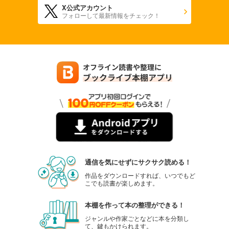
X公式アカウント
880
円 (税込)
フォローして最新情報をチェック！
カート
試し読み
あらすじを表示する
週刊東洋経済 2025年9/27・10/4合併号
880
円 (税込)
カート
試し読み
あらすじを表示する
週刊東洋経済 2025年9/13・20合併号
880
円 (税込)
通信を気にせずにサクサク読める！
カート
作品をダウンロードすれば、いつでもど
こでも読書が楽しめます。
試し読み
あらすじを表示する
本棚を作って本の整理ができる！
週刊東洋経済 2025/9/6号
ジャンルや作家ごとなどに本を分類し
て、鍵もかけられます。
880
円 (税込)