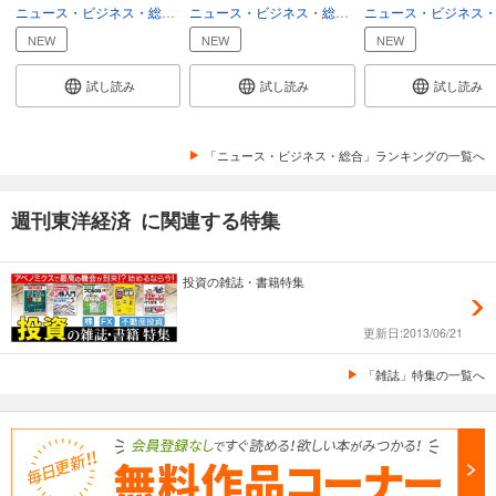
ニュース・ビジネス・総合
総合
ニュース・ビジネス・総合
総合
週刊東洋経済 2025/12/6号
NEW
NEW
NEW
880
円 (税込)
カート
試し読み
試し読み
試し読み
試し読み
あらすじを表示する
「ニュース・ビジネス・総合」ランキングの一覧へ
週刊東洋経済 2025/11/22・11/29合併号
週刊東洋経済 に関連する特集
880
円 (税込)
カート
投資の雑誌・書籍特集
試し読み
あらすじを表示する
更新日:2013/06/21
週刊東洋経済 2025/11/15号
「雑誌」特集の一覧へ
880
円 (税込)
カート
試し読み
あらすじを表示する