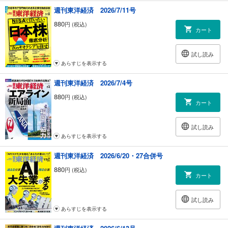
｜Hot Issue｜日本企業は資本効率に意識を／中神康議
週刊東洋経済 2026/7/11号
｜トップに直撃｜内山俊弘●日本精工社長
880
円 (税込)
｜マネー潮流｜米国双子の赤字が市場を揺らす／木内登英
カート
｜少数異見｜移民解禁に踏み切った日本
｜US Affairs｜マリフアナ合法化で新たな娯楽産業が誕生か／瀧口範子
試し読み
｜中国動態｜中国が国営メディアで最新兵器を誇示する理由／小原凡司
あらすじを表示する
｜グローバルアイ｜手紙を読んだオバマ お追従に囲まれるトランプ／ク
リス・パッテン
週刊東洋経済 2026/7/4号
｜フォーカス政治｜改憲挑戦 大詰めの8カ月／塩田 潮
｜知の技法 出世の作法｜人質解放でわかった日本の国際テロ対策能力／
880
円 (税込)
カート
佐藤 優
｜歴史の論理｜手放しで喜べない日本人のノーベル賞受賞／岡本隆司
｜人が集まる街 逃げる街｜那覇市｜人とカネを引き付ける新国際都市／
試し読み
牧野知弘
あらすじを表示する
｜サラリーマン弾丸紀行｜北朝鮮を望む韓国国境の展望台へ／橋賀秀紀
週刊東洋経済 2026/6/20・27合併号
｜ブックス＆トレンズ｜『マーガレット・サッチャー』を書いた冨田浩
司氏に聞く
880
円 (税込)
カート
｜平成経済の証言｜日本の正月を変えた年越し派遣村の光景／湯浅 誠
｜Readers＆Editors｜読者の手紙、編集部から
試し読み
あらすじを表示する