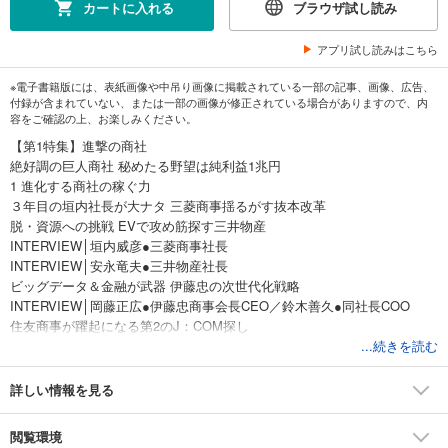
カートに入れる
ブラウザ試し読み
アプリ試し読みはこちら
※電子書籍版には、表紙画像や中吊り画像に掲載されている一部の記事、画像、広告、
付録が含まれていない、または一部の画像が修正されている場合がありますので、内
容をご確認の上、お楽しみください。
【第1特集】進撃の商社
絶好調の巨人商社 秘めたる野望は純利益1兆円
1 進化する商社の稼ぐ力
３年目の垣内社長が大ナタ 三菱商事揺るがす抜本改革
脱・資源への挑戦 EVで攻め筋探す三井物産
INTERVIEW│垣内威彦●三菱商事社長
INTERVIEW│安永竜夫●三井物産社長
ビッグデータ＆金融が武器 伊藤忠の次世代化戦略
INTERVIEW│岡藤正広●伊藤忠商事会長CEO／鈴木善久●同社長COO
住友商事が躍起になる第2のJ：COM探し
INTERVIEW│兵頭誠之●住友商事社長
...続きを読む
財務の強化が最優先 得意の電力を磨く丸紅
INTERVIEW│國分文也●丸紅社長
詳しい情報を見る
ベトナムで個性を放つ双日
豊田通商はトヨタの先兵役
閲覧環境
2 変革を迫られる商社パーソン