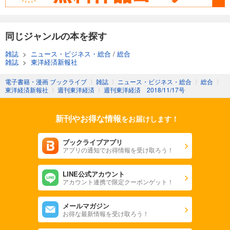
週刊東洋経済 2025/11/8号
880
円 (税込)
カート
同じジャンルの本を探す
試し読み
雑誌
>
ニュース・ビジネス・総合
/
総合
あらすじを表示する
雑誌
>
東洋経済新報社
週刊東洋経済 2025/11/1号
電子書籍・漫画 ブックライブ
〉
雑誌
〉
ニュース・ビジネス・総合
〉
総合
〉
東洋経済新報社
〉
週刊東洋経済
〉
週刊東洋経済 2018/11/17号
880
円 (税込)
カート
新刊やお得な情報
をお届けします！
試し読み
あらすじを表示する
ブックライブアプリ
アプリの通知でお得情報を受け取ろう！
週刊東洋経済 2025/10/25号
880
円 (税込)
カート
LINE公式アカウント
アカウント連携で限定クーポンゲット！
試し読み
メールマガジン
あらすじを表示する
お得な最新情報を受け取ろう！
週刊東洋経済 2025年10/11・10/18合併号