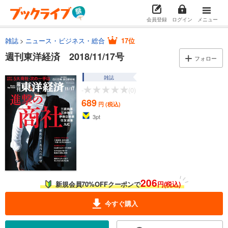
会員登録
ログイン
メニュー
雑誌
ニュース・ビジネス・総合
17位
週刊東洋経済 2018/11/17号
フォロー
雑誌
-
(0)
689
円 (税込)
3
pt
206
新規会員70%OFFクーポンで
円(税込)
今すぐ購入