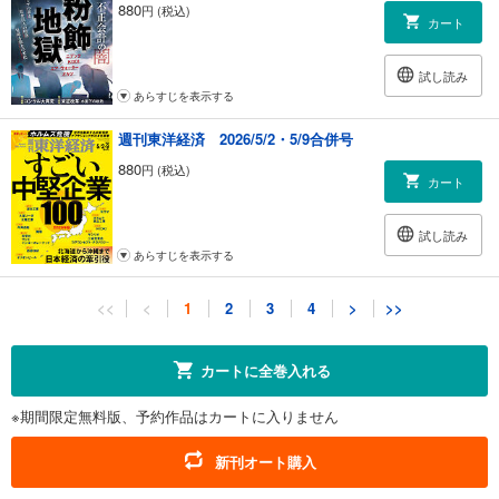
880
円 (税込)
カート
試し読み
あらすじを表示する
週刊東洋経済 2026/5/2・5/9合併号
880
円 (税込)
カート
試し読み
あらすじを表示する
週刊東洋経済 2026/4/18・4/25合併号
<<
<
1
2
3
4
>
>>
880
円 (税込)
カート
カートに全巻入れる
試し読み
※期間限定無料版、予約作品はカートに入りません
あらすじを表示する
週刊東洋経済 2026/4/11号
新刊オート購入
880
円 (税込)