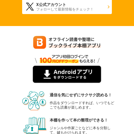
X公式アカウント
880
円 (税込)
フォローして最新情報をチェック！
カート
試し読み
あらすじを表示する
週刊東洋経済 2025年9/27・10/4合併号
880
円 (税込)
カート
試し読み
あらすじを表示する
週刊東洋経済 2025年9/13・20合併号
880
円 (税込)
通信を気にせずにサクサク読める！
カート
作品をダウンロードすれば、いつでもど
こでも読書が楽しめます。
試し読み
あらすじを表示する
本棚を作って本の整理ができる！
週刊東洋経済 2025/9/6号
ジャンルや作家ごとなどに本を分類し
て、鍵もかけられます。
880
円 (税込)