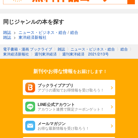
週刊東洋経済 2025/11/8号
880
円 (税込)
カート
同じジャンルの本を探す
試し読み
雑誌
>
ニュース・ビジネス・総合
/
総合
あらすじを表示する
雑誌
>
東洋経済新報社
週刊東洋経済 2025/11/1号
電子書籍・漫画 ブックライブ
〉
雑誌
〉
ニュース・ビジネス・総合
〉
総合
〉
東洋経済新報社
〉
週刊東洋経済
〉
週刊東洋経済 2021/2/13号
880
円 (税込)
カート
新刊やお得な情報
をお届けします！
試し読み
あらすじを表示する
ブックライブアプリ
アプリの通知でお得情報を受け取ろう！
週刊東洋経済 2025/10/25号
880
円 (税込)
カート
LINE公式アカウント
アカウント連携で限定クーポンゲット！
試し読み
メールマガジン
あらすじを表示する
お得な最新情報を受け取ろう！
週刊東洋経済 2025年10/11・10/18合併号