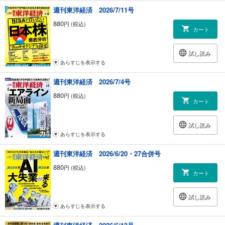
｜ニュース最前線｜
週刊東洋経済 2026/7/11号
｜発見！ 成長企業 リンナイ｜
880
円 (税込)
｜会社四季報 注目決算｜
カート
｜トップに直撃｜WOWOW社長 田中 晃
｜フォーカス政治｜歳川隆雄
試し読み
｜グローバル・アイ｜ヤン＝ヴェルナー・ミュラー
あらすじを表示する
｜INSIDE USA｜ジェームズ・ショフ
｜中国動態｜益尾知佐子
週刊東洋経済 2026/7/4号
｜財新｜
｜マネー潮流｜森田長太郎
880
円 (税込)
カート
｜少数異見｜
｜知の技法 出世の作法｜佐藤 優
｜経済学者が読み解く 現代社会のリアル｜浦川邦夫
試し読み
｜リーダーのためのDX 超入門｜山本康正
あらすじを表示する
｜話題の本｜『2016年の週刊文春』 著者 柳澤 健氏に聞く ほか
週刊東洋経済 2026/6/20・27合併号
｜経済クロスワード｜
｜人が集まる街 逃げる街｜牧野知弘
880
円 (税込)
カート
｜読者の手紙 次号予告｜
試し読み
あらすじを表示する