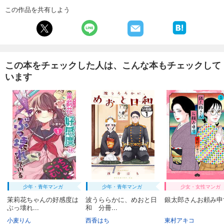
試し読み
この作品を共有しよう
あらすじを表示する
週刊東洋経済 2026/1/31・2/7合併号
880
円 (税込)
カート
この本をチェックした人は、こんな本もチェックして
います
試し読み
あらすじを表示する
週刊東洋経済 2026/1/24号
880
円 (税込)
カート
試し読み
あらすじを表示する
週刊東洋経済 2026/1/10・1/17合併号
少年・青年マンガ
少年・青年マンガ
少女・女性マンガ
880
円 (税込)
カート
茉莉花ちゃんの好感度は
波うららかに、めおと日
銀太郎さんお頼み申す
ぶっ壊れ...
和 分冊...
小麦りん
西香はち
東村アキコ
試し読み