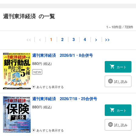
成長期待の物流も難題多い
一等地に立つ局舎、倉庫、社宅 眠る不動産「2.7兆円」の行方
週刊東洋経済 の一覧
成長戦略の失敗で深手 郵政崩壊の「A級戦犯」
1～10件目
/
723件
緊急特集
病床逼迫に処方箋はあるか コ ロナ医療危機の深層
<<
<
1
2
3
4
>
>>
感染症法改正では解決できない！ ベッドが足りない根本理由
無給でコロナ医療を担う大学病院医
PCR検査 目詰まりの最大原因 感染追跡で保健所が消耗
週刊東洋経済 2026/8/1・8合併号
「ワクチン接種の開始後に再び感染拡大のリスク」 京都大学教授 西浦 博
880
円 (税込)
「行政は民間病院に介入を」 東京大学教授 米村滋人 「行動制限を不徹底
カート
にするな」英キングス・カレッジ教授 渋谷健司
NEW
追いやられる「がん」患者
試し読み
コロナ禍でも強い民間病院
あらすじを表示する
ワクチン普及はいつ？
弱いはずない 変異株の病原性
週刊東洋経済 2026/7/18・25合併号
コロナ危機でも五輪を開きますか
880
円 (税込)
カート
連載
｜経済を見る眼｜佐藤主光
試し読み
｜ニュースの核心｜岡田広行
あらすじを表示する
｜編集部から｜