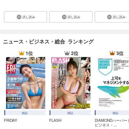
あらすじを表示する
週刊東洋経済 2025/12/27・2026/1/3合併号
試し読み
試し読み
試し読み
880
円 (税込)
カート
試し読み
ニュース・ビジネス・総合 ランキング
あらすじを表示する
1位
2位
3位
週刊東洋経済 2025/12/20号
880
円 (税込)
カート
試し読み
あらすじを表示する
週刊東洋経済 2025/12/13号
880
円 (税込)
カート
雑誌
雑誌
雑誌
FRIDAY
FLASH
DIAMONDハーバー
試し読み
ビジネス・...
あらすじを表示する