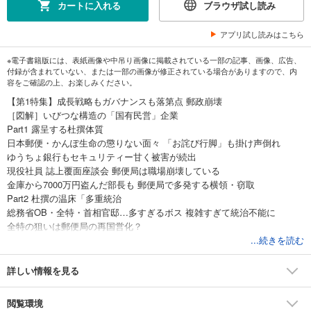
カートに入れる
ブラウザ試し読み
アプリ試し読みはこちら
※電子書籍版には、表紙画像や中吊り画像に掲載されている一部の記事、画像、広告、
付録が含まれていない、または一部の画像が修正されている場合がありますので、内
容をご確認の上、お楽しみください。
【第1特集】成長戦略もガバナンスも落第点 郵政崩壊
［図解］いびつな構造の「国有民営」企業
Part1 露呈する杜撰体質
日本郵便・かんぽ生命の懲りない面々 「お詫び行脚」も掛け声倒れ
ゆうちょ銀行もセキュリティー甘く被害が続出
現役社員 誌上覆面座談会 郵便局は職場崩壊している
金庫から7000万円盗んだ部長も 郵便局で多発する横領・窃取
Part2 杜撰の温床「多重統治
総務省OB・全特・首相官邸…多すぎるボス 複雑すぎて統治不能に
全特の狙いは郵便局の再国営化？
利益の足を引っ張る元凶 民営化後も続く「天下り」
...続きを読む
会社と距離を置き始めたJP労組
「“役所体質”が抜けていない」 JP改革実行委員会委員・中央大学法科大
詳しい情報を見る
学院教授 野村修也
Part3 描けぬ成長戦略
閲覧環境
上場5年で株価半減