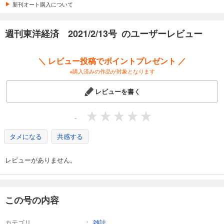
カート
新刊オート購入について
試し読み
週刊東洋経済 2021/2/13号 のユーザーレビュー
あらすじを表示する
週刊東洋経済 2026/4/4号
＼ レビュー投稿でポイントプレゼント ／
880
円 (税込)
※購入済みの作品が対象となります
カート
レビューを書く
試し読み
あらすじを表示する
-
週刊東洋経済 2026/3/28号
タメになる
共感する
880
円 (税込)
カート
レビューがありません。
試し読み
あらすじを表示する
週刊東洋経済 2026/3/14・3/21合併号
この号の内容
880
円 (税込)
カート
カテゴリ
雑誌