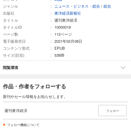
ジャンル
ニュース・ビジネス・総合
/
総合
試し読み
出版社
東洋経済新報社
あらすじを表示する
タイトル
週刊東洋経済
週刊東洋経済 2026/3/7号
タイトルID
10000019
880
円 (税込)
ページ数
112ページ
カート
電子版発売日
2021年02月08日
コンテンツ形式
EPUB
試し読み
サイズ(目安)
53MB
あらすじを表示する
週刊東洋経済 2026/2/21・2/28合併号
閲覧環境
880
円 (税込)
カート
作品・作者をフォローする
試し読み
新刊やセール情報をお知らせします。
あらすじを表示する
週刊東洋経済 2026/2/14号
週刊東洋経済
フォロー
880
円 (税込)
カート
フォロー機能について