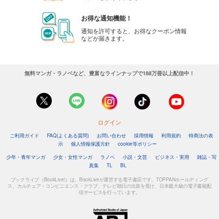
カート
お得な通知機能！
試し読み
通知を許可すると、お得なクーポン情報
などが届きます。
あらすじを表示する
週刊東洋経済 2025/8/30号
880
円 (税込)
無料マンガ・ラノベなど、豊富なラインナップで188万冊以上配信中！
カート
試し読み
あらすじを表示する
ログイン
週刊東洋経済 2025/8/23号
ご利用ガイド
FAQ(よくある質問)
お問い合わせ
採用情報
利用規約
特商法の表
880
円 (税込)
示
個人情報保護方針
cookie等ポリシー
カート
少年・青年マンガ
少女・女性マンガ
ラノベ
小説・文芸
ビジネス・実用
雑誌・写
真集
TL
BL
試し読み
あらすじを表示する
ブックライブ（BookLive!）は、BookLiveが運営する電子書店です。TOPPANホールディング
ス、カルチュア・コンビニエンス・クラブ、テレビ朝日の出資を受け、日本最大級の電子書籍配
信サービスを行っています。
週刊東洋経済 2025/8/9-16合併号
880
円 (税込)
カート