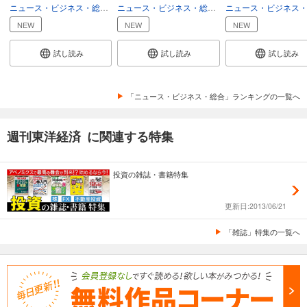
ニュース・ビジネス・総合
総合
ニュース・ビジネス・総合
総合
週刊東洋経済 2025/12/6号
NEW
NEW
NEW
880
円 (税込)
カート
試し読み
試し読み
試し読み
試し読み
あらすじを表示する
「ニュース・ビジネス・総合」ランキングの一覧へ
週刊東洋経済 2025/11/22・11/29合併号
週刊東洋経済 に関連する特集
880
円 (税込)
カート
投資の雑誌・書籍特集
試し読み
あらすじを表示する
更新日:2013/06/21
週刊東洋経済 2025/11/15号
「雑誌」特集の一覧へ
880
円 (税込)
カート
試し読み
あらすじを表示する