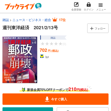
会員登録
ログイン
メニュー
雑誌
ニュース・ビジネス・総合
17位
週刊東洋経済 2021/2/13号
フォロー
雑誌
-
(0)
702
円 (税込)
3
pt
210
新規会員70%OFFクーポンで
円(税込)
今すぐ購入