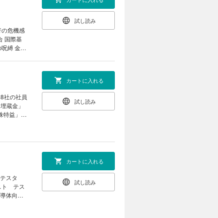
試し読み
行の危機感
合 国際基
呪縛 金融
不良の「ア
小企業向け
う考える 三
カートに入れる
を目指し統
絵」を突き
8社の社員
試し読み
「埋蔵金」
策株特益」で
 損害保険
 業績改善で
面座談会
政治｜ ｜
行 一線弁
世の作法｜
21世紀の
カートに入れる
自問自答し
 テスタ
エ
試し読み
が明かす提
スト テス
見｜ ｜ゴ
半導体向け
千
スと人生は
 3期連続最
製薬業界で断