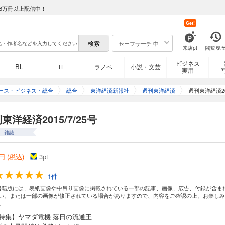
8万冊以上配信中！
Get!
セーフサーチ 中
来店pt
閲覧履
ビジネス
BL
TL
ラノベ
小説・文芸
実用
ース・ビジネス・総合
総合
東洋経済新報社
週刊東洋経済
週刊東洋経済201
東洋経済2015/7/25号
雑誌
円 (税込)
3
pt
1件
書籍版には、表紙画像や中吊り画像に掲載されている一部の記事、画像、広告、付録が含ま
い、または一部の画像が修正されている場合がありますので、内容をご確認の上、お楽しみ
。
1特集】ヤマダ電機 落日の流通王