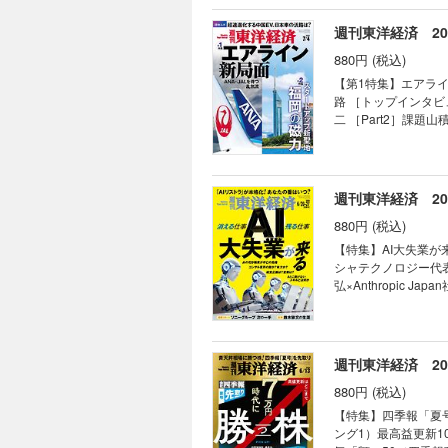
トツの利益率47％ 蓄
｜為
兆円が射程圏内 バフェ
週刊東洋経済 202
｜価
商社との差 防衛･宇宙
｜マ
880円 (税込)
高配当(14)日本製鉄
｜ブ
眼 3人の目利きが厳
【第1特集】エアライン
｜Re
［インタビュー］注目
路 ［トップインタビ
｜生
本株9選 食品＆外食
二 ［Part2］課
の落とし穴” 【スペシャルリポート】ゴールド「密輸潰し」の大波 【産業リポート】医療法人ランキング 【産業リ
益にあえぐ国内線の惨状 新幹
ポート】厨房機器の横綱 ホシザキ 連載 ｜経済を見る眼｜ ｜編集部から｜
九州・福岡の「磁力」
荒れ総会で起きた ｢み
［インタビュー］ 九
トに商機 「会話せず
福岡ラーメン職人の豚骨と
週刊東洋経済 202
Opinion & N
ポ 超速進化する中国
｜ ｜ビジネスと人生
880円 (税込)
勲 異色の中国製EV「エムタ」が日本上陸 連載 ｜経済を見
AIインフラ銘柄が演出
【特集】AI大失業が
間50分のニデック総
シャテクノロジー代表 
動態｜ ｜Inside
弘×Anthropic 
｜名著は知っている｜
［トップインタビュー
予告｜
奨、アクセンチュア日本
エーター以外みな失
不十分 派遣人材にＡＩ
週刊東洋経済 2026
IPOの富 技術系職
880円 (税込)
材は採用増 ＡＩ要約
「失業より怖いのはＡＩ監視 社員を“協働
【特集】四季報「夏号
ラ」は開発中止 加
ング1）最高益更新1
ビュー］ソニーグループCDO（最高デジ