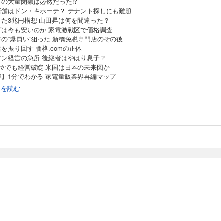
ダの大量閉鎖は必然だった!?
店舗はドン・キホーテ？ テナント探しにも難題
した3兆円構想 山田昇は何を間違った？
ダは今も安いのか 家電激戦区で価格調査
の“爆買い”狙った 新橋免税専門店のその後
を振り回す 価格.comの正体
マン経営の急所 後継者はやはり息子？
2位でも経営破綻 米国は日本の未来図か
解】1分でわかる 家電量販業界再編マップ
量販サバイバル 大都市で新バトル 名古屋編 ついにヨドバシが進出！ ビック
続きを読む
号店
ERVIEW│岡嶋昇一●エディオン副会長
市で新バトル 広島編 駅前再開発でビック、エディオンが全面対決
が異例のコラボ 空気清浄機が人気に
ERVIEW│藤沢和則●ヨドバシカメラ副社長 ヨドバシだけ好業績のなぜ
の再編から3年 コジマの店舗が大変貌
頭特集】中国株ショックに政策総動員 経済戒厳令の衝撃
本化」する中国経済
ル急膨張招いた信用取引
激震 米国の見方は （ニューヨーク発）（ワシントン発）
号が点滅か？ 日本企業の中国ビジネス総点検
財政を直撃する住宅市場の低迷富坂 聰●ジャーナリスト
は急回復したが 連鎖安におびえる日本市場