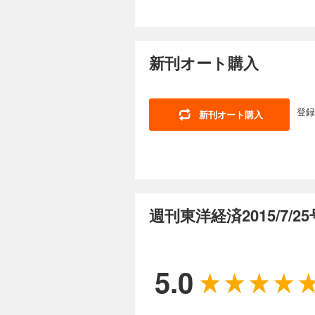
シン 社長 杉野 岳
ー 中国とどう向き合
週刊東洋経済 2026
実態 伸び盛り中堅企業ランキング200 【緊急リポート】 中
ス・ブレークスルー大
ー］日本エネルギー経
880円 (税込)
(ＦＡ（ファクトリー
工事 東南アジア依存の透析回路 連載 ｜経済を見る眼｜ ｜編集部から｜ 
「中国全振り」で快進
【第1特集】沸騰！
直撃｜ ｜フォーカス政
本の知能を搭載 ［
新刊オート購入
つの図で解き明かす 
会社烈伝｜ ｜知の技
郎 日本総合研究所会長 【産業リポート】ものづくり太郎が斬る！ 「フィジカルＡＩ」座談会 【財新 
タ グループ38万人
｜ゴルフざんまい｜ 
ポート】 中国商人を引き寄せる サンパウ
スラの現在地 ホンダ
KDDI子会社で巨額
業開発統括部・執行職
かと名古屋銀統合へ 
［インタビュー］ ナ
登録
新刊オート購入
｜ ｜財新｜ ｜少数
［インタビュー］ 伊
週刊東洋経済 202
満ちている｜ ｜西野
給網拡大で崩壊危機
880円 (税込)
悩 自動車各社が右往左往 ソフトウェア
「想定を超える大苦戦」に陥
【特集】責任ある積
する美容医療グループ
ある積極財政」の主眼
相川佳之 【スペシャルインタビュー】躍進「チームみらい」の戦略を聞く AIの徹底活用で生産性を10倍に チーム
慶応大学名誉教授 vs
みらい党首 安野貴博 連載 ｜経済を見る眼｜ ｜編集部から｜ ｜最前線｜01 「26億円金銭不祥事」でソニー生命の
資】 戦略17分野「
週刊東洋経済2015/7/
隠蔽疑惑浮上 02 
産業は復活？ 【給付
の関門」 ｜トップに直
政】 欧米は日本の債
ルフざんまい｜ ｜ヤ
ショック機に国債市場
週刊東洋経済 2026
生は絶望に満ちている
山賢一 麗澤大学教授
880円 (税込)
「金利ある世界」の
5.0
「成長か破綻か」ではない 高市財政で進む深
【第1特集】1万200
か 【産業リポート】 最年少社長が挑む紙巻き依存脱却策 JTの逆襲シナリオ ［インタビュー］ JT社長 筒井岳彦
悲哀 パナソニックの
【スペシャルインタビ
本質 ［インタビュー