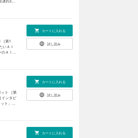
出遅れ50
夏号」で見
弱な財務を
券 チーフ
政治｜ ｜
注目！ 半
世の作法｜
cky流］
21世紀の
逆張り」で
カートに入れる
株 投資家
 ［第1
試し読み
ん 家賃高騰
きたいＡＩ
ーのＡＩ活
生活も充実
 海峡封鎖に
投資に役立
プに直撃｜
｜新約ソニ
ンタビュ
｜ ｜西野
カートに入れる
カリスマ亡
ット ［第
試し読み
 ［インタビ
 それぞれ
コミット」を
ス政治｜ ｜
需依存
の本｜ ｜名
｜次号予告
タ市場 「日
の現在地
ロー創出力
カートに入れる