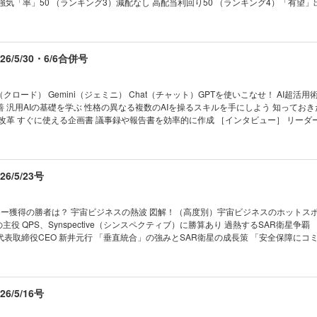
強気「率」50 （ランキング3）減配なし 高配当利回り50 （ランキング4）「有望」
小売り革命」の神髄 連載 ｜経済を見る眼｜ ｜編集部から｜ ｜NEWS＆
修正が多い50 （ランキング6）久しぶり最高益50 『会社四季報プロ500』連動 「
1 ヤマダ・エディオン統合へ 成否を占う3つの焦点 02 日本製紙の米子会社で事故 脆
0 ［人気ストラテジストに聞く］金利不安は一時的、日本株はまだ上値追う 大和証
マツダが旗艦車種を大刷新 国内再建へ課せられた役割 ｜トップに直撃｜ ｜フォーカス
ト兼テーマリサーチ担当ストラテジスト 木野内栄治 『株式ウイークリー』編集長が
態｜ ｜財新 Opinion &News｜ ｜少数異見｜ ｜ヤバい会社烈伝｜ ｜知の技法出
 厳選4銘柄 過去の投資の結果を検証 高配当株投資はここに要注意 ［株コレクターRi
/5/30・6/6合併号
は知っている｜ ｜ビジネスと人生は絶望に満ちている｜ ｜西野智彦の金融秘録｜ ｜
達成 「増配株」投資の極意 ［伝説の編集長が直伝］業績欄の見出しにヒントあり 「
［伝説のファンドマネジャーが直言］中小型株にチャンスあり 四季報で見つけた割安
済を活写 「四季報創刊号」を読み解く ジャーナリスト 伊藤 歩 【深層リポート】「大人
（クロード） Gemini（ジェミニ） Chat（チャット）GPTを使いこなせ！ AI超活用術
座 大異変 野村証券から銀座の夜の街へ 「飲みながら株の話をしています」 きこさ
 汎用AIの基礎を学ぶ 性格の異なる複数のAIを操るスキルを手にしよう 知ってお
ート】“株価爆上げ” キオクシアの現在地 アナリストが読む
改革 すぐに使える企画書 議事録や報告書を効率的に作成 ［インタビュー］ リーダ
 “AIの次”にキオクシアが仕込む 「秘密計算スタートアップ」の潜在力 連載 ｜経済を見る
ド 社長兼グループＣＥＯ 辻 庸介 シナモン 社長ＣＥＯ 平野未来 ［第2章］ＡＩで
｜NEWS＆TOPICS最前線｜01 DeNA創業者の南場氏 15年ぶり社長復帰の必然 02
完全個別化」授業が実現 英語学習は娯楽に変わる 完璧な旅行計画を作りたい 株式
東の重要性は不変」 03 AI全賭けソフトバンクG 5兆円最高益の期待と懸念 ｜トッ
い 読むべき8冊 ＡＩを学び、実務に生かすために 【第2特集】ドローン経済安保の衝
マネー潮流｜ ｜中国動態｜ ｜Inside USA｜ ｜少数異見｜ ｜ゴルフざんまい｜ 
元防衛装備庁長官 土本英樹 アメリカが進めるドローン「脱中国化」の高い壁 ［イ
/5/23号
の作法｜ ｜話題の本｜ ｜名著は知っている｜ ｜ビジネスと人生は絶望に満ちている
ル戦略研究所主任研究員 伊藤弘太郎 自衛隊が頼る学生やハッカーらの民間研究会 【産業リ
21世紀の証言｜ ｜次号予告｜
次元のインド投資 スズキのインド「逆輸入車」がベンツやＢＭＷを追い抜いた理由 
融資 87兆円の罠 国策融資の知られざる巨大損失リ
ネー獲得の勝者は？ 宇宙ビジネスの熱波 図解！（高度別）宇宙ビジネスのホットスポ
ドル調達が深刻な問題に 連載 ｜経済を見る眼｜ ｜編集部から｜ ｜NEWS＆
主役 QPS、Synspective（シンスペクティブ）に勝算あり 過熱するSAR衛星争覇
1 ＮＴＴで異例の副社長人事 「通信中心」脱却で反撃へ 02 ベアリング2強が経営統合
tive 代表取締役CEO 新井元行 「垂直統合」の強みとSAR衛星の成長策 「安全保障に
03 包装資材が相次ぐ値上げ 高まるスーパーの再編機運 ｜トップに直撃｜ ｜フォーカ
カパーJSAT 大和ハウスGの地球観測から見えた課題 宇宙産業15兆円へ カギは脱官
動態｜ ｜財新｜ ｜少数異見｜｜ヤバい会社烈伝｜ ｜知の技法出世の作法｜ ｜話題
を逐次把握する世界初新技術 （住友林業） 衛星データでパーム農園収量増へ
ビジネスと人生は絶望に満ちている｜ ｜西野智彦の金融秘録｜ ｜21世紀の証言｜ 
nd） 測位データ活用で挑む交通マヒ解消 現実解は「外需」にあり IHIが狙う安保衛星デー
先に… 1200機「日の丸コンステ」浮上 ［第2部］岐路のロケット産業 スペースX
/5/16号
へ向かうのか 価格競争もヒートアップ 群雄割拠のロケットビジネス キャッシュフ
「H3」が勝てない理由 小型ロケット「カイロス」の窮地 直面する3つの課題 【第2特集】コ