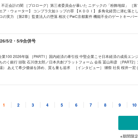
夫妻が進める「承継」の全貌 驚異の投資術で脱カリスマなるか ［インタビュー］コ
 不正会計の闇 ［プロローグ］第三者委員会が暴いた ニデックの「粉飾地獄」 ［第
会長 兼 取締役会議長 襟川陽一 「60歳から『後継者』を意識 単純明快な会社であ
エア・ウォーター】 コンプラ欠如トップの罪 【ＫＤＤＩ】 多角化経営に潜む落とし
ザー工業の“変身”経営 ［インタビュー］ ブラザー工業 社長 池田和史 「失敗へ
ロの実力 ［第2章］監査法人の堕落 相次ぐPwC京都案件 機能不全のゲートキーパー
1 デンソーがローム
業も 毀誉褒貶の「駆け込み寺」 ［インタビュー］ 提言 不正会計再発防止策 日本
導体戦略の行方 02 牧野フライスＴＯＢが頓挫 軍事転用リスクの“実態” 03 サント
元金融庁 証券取引等監視委員会事務局長 佐々木清隆/弁護士 牛島 信 ［第3章］不正の行
城を崩せるか ｜トップに直撃｜ ｜フォーカス政治｜ ｜マネー潮流｜ ｜中国動態｜ ｜In
 不正会計の見破り方 金融庁の堪忍袋の緒が切れた 見破れない銀行に“喝” ［エピロ
｜ ｜新約ソニー｜ ｜ゴルフざんまい｜ ｜知の技法出世の作法｜ ｜話題の本｜ ｜名
6/5/2・5/9合併号
人生は絶望に満ちている｜ ｜西野智彦の金融秘録｜ ｜21世紀の証言｜ ｜次号予告
 ［インタビュー］コンサル会社トップに聞く勝ち筋 カギはＡＩ活用の「深さ」 一変
が加速 東証ルール、突かれた盲点 上場維持基準「適合」の奇策 上場維持基準未達
業100 2026年版 ［PART1］国内経済の牽引役 中堅企業こそ日本経済の成長エン
ちのく銀行 頭取 石川啓太郎／日本共創プラットフォーム 会長 冨山和彦 ［PART2
ル｣再編圧力 02 良品計画が上場来高値 躍進導いた拡大戦略の成否 03 サッポロが不
上場） あえて希少価値を諦め、質も量も追求 ［インタビュー］ 獺祭 社長 桜井一宏 (
る舞台裏 ｜トップに直撃｜ ｜フォーカス政治｜ ｜マネー潮流｜ ｜中国動態｜ ｜財
） 沖縄県内のビール販売シェア8割超 (3)サンリオ（東京・上場） 「投げ売り」
出世の作法｜ ｜話題の本｜ ｜名著は知っている｜ ｜ビジネスと人生は絶望に満ちて
オカムラ食品工業（青森・上場） サーモン海上養殖で国内トップクラス ［インタビュー
 ｜21世紀の証言｜ ｜次号予告｜
村恒一 (5)セコマ（北海道・未上場）北海道でセブン上回るコンビニ1100店 ［イン
 (6)三省堂書店（東京・未上場） 出版不況にあらがう1881年創業の老舗 CSRの｢人
/4/18・4/25合併号
先進企業IDECとKIMOTOの戦略 (7)大阪ソーダ（大阪・上場） 医薬品精製用シリ
業（大阪・未上場） テント構造物で世界シェアトップクラス (9)HIOKI（長野・上場
1
2
3
4
5
6
7
8
9
10
円超” (10)湖北工業（滋賀・上場） 海底ケーブル部品で世界シェア50％超 (11)西部
国 日本企業の勝ち筋を探せ 先端を走る日本企業は中国投資を継続 ハイテク中国を
技術のグローバルニッチトップ (12)フジミインコーポレーテッド（愛知・上場） 
マノイド) 世界標準を狙うユニツリー プラットフォーム戦略の
ア9割 (13)コアコンセプト・テクノロジー（東京・上場） 独自開発基盤で顧客のD
線) ＡＩブームで大衆も熱狂 縮まるアメリカとの技術差 (人型サービスロボット) AI
（愛知・未上場） 人手不足で変わるゴルフ場の芝刈り現場 (15)内海造船（広島・上場）
先端の実験場に ［第2章］中国の飽くなき挑戦 (半導体) 急速に進む中国半導体「国
輸送艦も ファミリー企業 ガバナンスの要諦 すごい中堅企業85社リスト ［PART3 
リーオートメーション）)源流は「ファーウェイ19人の精鋭」 産業ロボの昇龍イノバ
［インタビュー］ 経済産業事務次官 藤木俊光／早稲田大学商学部教授 山野井順一
ワードスーツ）)「 人間の新しい器官」を目指す急成長ロボベンチャーの革新力 ［
※期間限