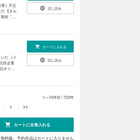
ーエーテク
1章］不正
試し読み
りたい」
穴 【オル
の寛容さが
 筆頭「ア
公認会計士
リーが放つ背
く末 企業
side
ーグ］ 不
著は知って
｜
したコン
カートに入れる
で監理銘柄
ジンだ ［イ
試し読み
］注目企業
動産を売却
2)オリオ
新｜ ｜少
脱却で驚異
いる｜ ｜
］ オカム
タビュー］
材活用｣分
カゲルで圧倒
1～10件目
/
723件
カートに入れる
） 県内随一
>
>>
技研（福
使い倒し世
試し読み
半導体ウェ
X内製化を
と融合し社会
カートに全巻入れる
 国策をバ
産化」の全
さらなる飛
ンスの正体
／スギノマ
インタビュ
定無料版、予約作品はカートに入りません