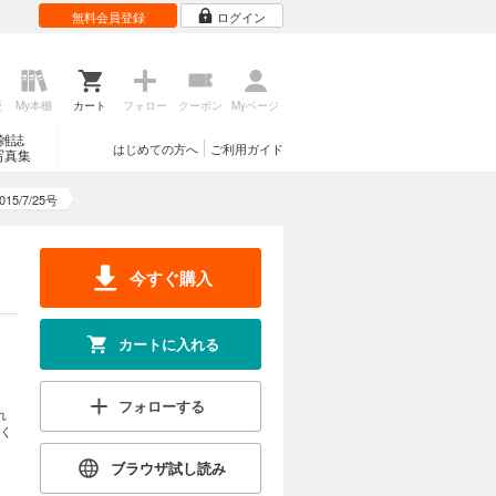
無料会員登録
ログイン
歴
My本棚
カート
フォロー
クーポン
Myページ
雑誌
はじめての方へ
ご利用ガイド
写真集
5/7/25号
今すぐ購入
カートに入れる
フォローする
れ
く
ブラウザ試し読み