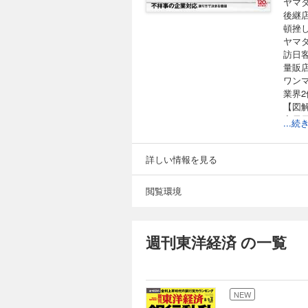
ヤマ
後継
頓挫
ヤマ
訪日客
量販店
ワン
業界
【図
家電
...
前に2
INT
大都
詳しい情報を見る
無印
INT
閲覧環境
衝撃
【巻
「日
週刊東洋経済 の一覧
バブ
中国
黄信
地方
NEW
当座