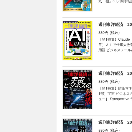
気「額」50／四季報
顧客起点でサービスを常に進化 鈴木流「
（ランキング5）上方
TOPICS最前線｜0
つけた有望テーマ株7
揺るがす懸念 03 
テクニカルアナリス
マネー潮流｜ ｜中国動
年で株価5割上昇狙う
週刊東洋経済 2026
｜話題の本｜ ｜名著
配当金生活でFIRE
証言｜ ｜次号予告｜
880円 (税込)
高リターンを狙え 
清原達郎 90年前の日本経
【第1特集】Claude
の街」の経済事情 銀
章］ＡＩで仕事大改善
に拍車をかける チャイナマネー流入の裏側 【産業リポ
用語 ビジネスメール
キオクシアに問われる強さ
用法 マネーフォワー
眼｜ ｜編集部から｜ 
英会話力をアップ 「
直面の出光社長 「中
てたい ライフプランを考えた
｜フォーカス政治｜ ｜
撃 ［インタビュー］
週刊東洋経済 2026
ー｜ ｜知の技法出世
ー］キヤノングローバ
智彦の金融秘録｜ ｜
880円 (税込)
ポート】スズキ 異
きスズキが日産、ホンダを超えた深層 【深層リポート】対米投
【第1特集】防衛マ
スク 3メガは対米融資に「二の足」 
1部］宇宙 ビジネスの
TOPICS最前線｜0
ュー］ Synspec
の“弱み”の深刻度 
宣言 覚悟を決めたス
マネー潮流｜ ｜中国
（OKI） 地盤状況
著は知っている｜ ｜
（LocationMi
｜
本版スターリンク」の
週刊東洋経済 2026
巨大宇宙企業はどこ
880円 (税込)
に圧倒的差 親方日の丸