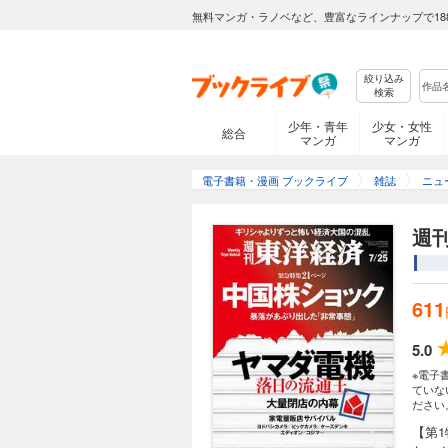
無料マンガ・ラノベなど、豊富なラインナップで18
絞り込み
検索
少年・青年
少女・女性
総合
マンガ
マンガ
電子書籍・漫画 ブックライブ
雑誌
ニュ
週刊
611
5.0
※電子
ていな
ださい
【第