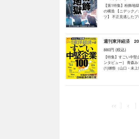
ーエーテクモ 襟川
【第1特集】粉飾地獄
モホールディングス 
の構造 【ニデック／
【産業リポート】ブラ
ツ】 不正見逃したプ
挑戦できる風土を生む」 連載 ｜経済を見る眼｜ ｜編集部から｜ ｜NEWS＆TOPICS最前線｜0
リア」から交代した企
買収撤回 成長担う半
協会会長 南 成人/
徳炭酸 王者コカの牙
調査のプロが伝授する
USA｜ ｜少数異見
正会計の大きな代償 【第2特集】コンサル大異変 「ＡＩ脅威論」に揺れるエリート集団 社外取締役が一斉辞任 混
週刊東洋経済 202
いる｜ ｜ビジネスと
迷のフロンティアМ
880円 (税込)
サル生存競争 【第3特集】東証改革 水面下の攻防 上場企業の適格性に懸念 ＤＡＴ企業に東証がメス 東証スタンダ
ードへの「鞍替え」
【特集】すごい中堅企
行き「26社」の運命 連載 ｜経済を見る眼｜ ｜編集部から｜ ｜NEWS＆TOPICS最前線｜01 みずほとオリコに株主
ンタビュー］ 青森み
提案 高まる｢リテー
(1)獺祭（山口・未
へ キーパーソンが語
ンビール（沖縄・上場
数異見｜ ｜知の技法
的な業績成長 (4)
西野智彦の金融秘録｜
ラ食品工業 社長 岡
セコマ 社長 赤尾洋昭
週刊東洋経済 2026
野でも中堅が存在感 
880円 (税込)
的シェア (8)太陽工
<<
<
の“平均年収1000万
【特集】ハイテク中
岡・上場） ハニカム
界市場で勝つ ［第1章］ハイテク中国最前線 (ヒュー
ハー研磨材の世界シェ
全貌 (中国ＡＩ最前
支援 (14)共栄社
実装が進展 中国が最
ネに株価2倍、自衛隊
貌 (ＦＡ（ファクト
躍へ 課題と勝ち筋 
(外骨格ロボット（パ