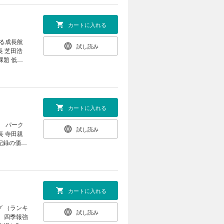
 売上高１
銘柄」総合
業赤字転落
カートに入れる
t2］プロの
か
10銘柄
れる成長航
試し読み
連の有望日
長 芝田浩
び “3つ
課題 低収
岡モデル
AI ペッ
 久保敏也
態｜ ｜財新
知っている
総経理 関口
カートに入れる
03 3時
］ パーク
試し読み
｜ ｜中国
長 寺田親
話題の本｜
タ記録の価値
｜ ｜次号
長 服部
「著名クリ
事務」では
上最大規模
国、ＡＩ人
カートに入れる
授 山崎 憲
グ （ランキ
試し読み
 ［インタ
0 四季報強