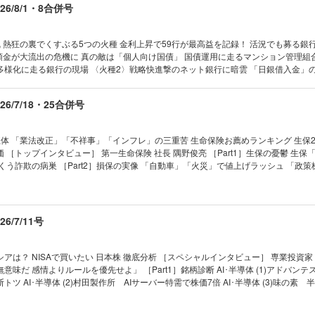
6/8/1・8合併号
影響は軽微だが 米国株の上昇余地は限定的
派と懐疑派が緊急対談 中国経済、本当に大丈夫か!?
 熱狂の裏でくすぶる5つの火種 金利上昇で59行が最高益を記録！ 活況でも募る銀
リポート
預金が大流出の危機に 真の敵は「個人向け国債」 国債運用に走るマンション管理組
安保法案の陰で囁かれる ｢天皇談話｣と｢電撃会談｣
多様化に走る銀行の現場 〈火種2〉戦略快進撃のネット銀行に暗雲 「日銀借入金」の
任天堂・岩田氏が逝去 駆け抜けたゲーム人生
鐘！ 不動産融資急膨張のリスク 〈火種3〉海外 北米・インドで出資ラッシュ 視界
新基準で初の再稼働へ 川内原発に残る疑問
 〉AI 巨額負担におびえる地銀 ミュトス登場の衝撃 勝者なき過当競争に突き進む 中
ANAとデルタで火花 スカイマーク“空中戦”
6/7/18・25合併号
撤退で幕が上がった 地銀システム大混戦 ［トップインタビュー］ 舵取り トップはど
シニアで始まる流動化 ベンチャーこそ再生の場
沢淳一／三井住友FG 社長 中島 達／みずほFG 社長 木原正裕 〈火種5〉再編 規模拡大
る「地銀再編」大予想 機が熟すスルガ銀行買収 クレディセゾンは虎視眈々 「踏み
体 「業法改正」「不祥事」「インフレ」の三重苦 生命保険お薦めランキング 生保2
リポート
ンキング 【第2特集】国策に急浮上 雇用980万人 Jビューティー産業
 ［トップインタビュー］ 第一生命保険 社長 隅野俊亮 ［Part1］生保の憂鬱 生保
ぐ社長会見は必然だった 陳謝の戦略
くう詐欺の病巣 ［Part2］損保の実像 「自動車」「火災」で値上げラッシュ 「政
トップインタビュー］ 三井住友海上火災保険 社長 海山 裕 ［トップインタビュー］
01 夜の街と金融機関に衝撃 決済代行「全東信」の破産 02 東芝の取締役に日立前社長
耕治 ［Part3］激動の代理店 手数料改定がもたらす淘汰の波 生保・損保・代理店 覆
済を見る眼｜団塊世代と長期停滞論／早川英男
サッポロが世界３位と提携 透ける「したたかな思惑」 ｜トップに直撃｜ ｜フォーカス
の弁護士サバイバル リーガルスケープ強さの秘訣 ［インタビュー］ 弁護士 松尾剛
の人に聞く｜林田英治●JFEホールディングス社長｜海外で成長の芽をつかむ
態｜ ｜財新 Opinion &News｜ ｜少数異見｜ ｜ヤバい会社烈伝｜ ｜知の技法出
/7/11号
は知っている｜ ｜ビジネスと人生は絶望に満ちている｜ ｜西野智彦の金融秘録｜ ｜
数異見｜“親子ゲンカ”ができた大塚家具の幸せ
1］川崎重工業 ［企業リポート2］イトーキ ［企業リポート3］サンヨーホームズ 【スペシャ
の技法｜職場などで役に立つ「中期分析」の方法（6）／佐藤 優
日本銀行総裁 白川方明 『通貨に信用を刻印する』を書いて 答えの出ない問いを
ルフざんまい｜集中力を維持するにはオンとオフの切り替え／小林浩美
アは？ NISAで買いたい 日本株 徹底分析 ［スペシャルインタビュー］ 専業投資家
ローバルアイ｜南シナ海での中国の行動に米国は冷静に対処せよ／ギャレス・
02 JERAの新電力契約に 隠された2つの狙い 03 小が大をのむイクヨの野望 トップ
味だ 感情よりルールを優先せよ」 ［Part1］銘柄診断 AI･半導体 (1)アドバンテ
ンスほか
撃｜ ｜フォーカス政治｜ ｜マネー潮流｜ ｜中国動態｜ ｜Inside USA｜ ｜少数異
ツ AI･半導体 (2)村田製作所 AIサーバー特需で株価7倍 AI･半導体 (3)味の素 
ォーカス政治｜戦後70年談話、すでに行われた安倍「歴史修正」を見逃すな／
約ソニー｜ ｜知の技法出世の作法｜ ｜話題の本｜ ｜名著は知っている｜ ｜ビジネ
･宇宙 (4)三菱重工業 国策・防衛銘柄がAI関連株に 防衛･宇宙 (5)スカパーJSAT
明
｜西野智彦の金融秘録｜ ｜21世紀の証言｜ ｜次号予告｜
衛･宇宙 (6)アストロスケールHD 大赤字継続で受注も減 肥満症薬 (7)中外製薬 
式観測｜日本株は年末上昇も当面は不安定、押し目買いを／藤戸則弘