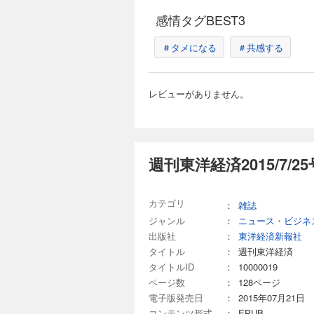
邊健太郎 15年越し「推し愛」に応
退見送りも存亡の危機
線｜01 デンソーが
場が激変 ブルーヨン
感情タグBEST3
命運 03 アトピー
場だが、縦割りで本社とは
｜ ｜中国動態｜ ｜財
ズムが招いた蹉跌 検
週刊東洋経済 2026
＃タメになる
＃共感する
る｜ ｜ビジネスと人
采配 「ニデック企
880円 (税込)
る 永守イズムの功罪 【産業リポート】JR東日本 運賃値上げの余波 ［インタビュー］ 一橋大学名誉教授 山内弘隆
「将来を支える原資 
【第1特集】四季報「
「オチャハラ」問題 連載 ｜経済を見る眼｜ ｜編集部から｜ ｜最前線｜01 ホンダ上場来初の最終赤字 EV失速で脱
レビューがありません。
キング (ランキング1
エンジン撤回 02ホ
100 上方修正「額」
つ険路 ｜トップに直撃
(ランキング5)来期高
フざんまい｜ ｜新約
つけた有望テーマ株
ビジネスと人生は絶望
武者陵司 「SaaS
タビュー］ 日本金融
週刊東洋経済2015/7/2
週刊東洋経済 202
「お宝銘柄」を探せ!
880円 (税込)
ピタルワークス 社長 
融新秩序 ステーブルコ
【第1特集】造船復興
カテゴリ
：
雑誌
ト】オムロン再出発 逆転への道
［インタビュー］国土交通
ジャンル
：
ニュース・ビジネ
ぎた自民が抱える大きな課題」 東京大学 名
料タンクで攻めの投
コンが2年で社長交代
出版社
：
東洋経済新報社
「人口減」の影 業
したマンダムMBO 
ない 日本郵船、商
タイトル
：
週刊東洋経済
財新 Opinion 
澤仁志 「船を造らぬ
タイトルID
：
10000019
いる｜ ｜ビジネスと
テックの凄み エンジン 三井E＆S 次世代燃料で世界をリード／レーダー 古野電気 世界シェア４割の圧倒的仕組み
週刊東洋経済 2026
ページ数
：
128ページ
／船舶用塗料 中国塗
電子版発売日
：
2015年07月21日
880円 (税込)
ファイナンス 「船舶
庁長官 土本英樹 ［インタビュー］日本
コンテンツ形式
：
EPUB