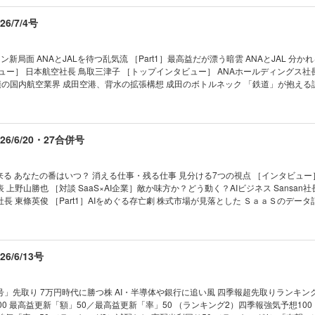
電池 (8)パワーエックス IPO直後に“テンバガー”達成 インバウンド (9)アシックス
替観測｜リスク回避局面は峠越す 秋には1ドル＝125円回復／深谷幸司
ット (10)住友商事 不採算事業撤退で株価急騰 低PER (11)双日 「バフェット
6/7/4号
格を読む｜鉄鉱石｜中国粗鋼生産が前年割れ 鉄鉱石価格の上値を抑制
 (12)べイカレント “AI脅威論”で株価急落 高配当 (13)ホンダ “EV誤算”で初の営
クロウォッチ｜国内景気に停滞感 経営者に広がる政治不信
 買収米社が黒字化へ、PBR割安 高配当 (15)JT 株価２倍超でも利回り４％ ［Par
ックス＆トレンズ｜『ザ・プラットフォーム』を書いた尾原和啓氏に聞く ほ
選！ いま注目の中小型15銘柄 “バフェット後”のバークシャー 次に狙いそうな日本株
新局面 ANAとJALを待つ乱気流 ［Part1］最高益だが漂う暗雲 ANAとJAL 分か
aders＆Editors｜読者の手紙、編集部から
セクター＆銘柄は？ 広木 隆、名古屋の長期投資家（なごちょう） “AI3兄弟”関
ュー］ 日本航空社長 鳥取三津子 ［トップインタビュー］ ANAホールディングス社
涯現役の人生学｜浅草からのほおずき／童門冬二
「株主優待銘柄」ランキング50 旧村上、オアシス、3D… アクティビストの流儀 銘柄選
題山積の国内航空業界 成田空港、背水の拡張構想 成田のボトルネック 「鉄道」が抱える
線と競合で生き残りへ 石川・小松空港の策と悩み 【第2特集】スタートアップ新聖地
 ｜NEWS＆TOPICS最前線｜01 日産、大
 ［インタビュー］ 福岡市長 高島宗一郎 トップダウンで改革断行 起業家を生む福
ずほ外し｣の異例事態 02 揺れるKADOKAWA 社長解任回避でも残る火種 03 カシオが
州のポテンシャルを語る！ 福岡県議会議長 蔵内勇夫／玉山銀行（台湾）福岡支店長
動かず」でヒット ｜トップに直撃｜ ｜フォーカス政治｜ ｜マネー潮流｜ ｜中国動
気骨 『会社四季報』最新夏号から 福岡トップ12銘柄を厳選！ 【産業リポート】現地ル
6/6/20・27合併号
ews｜ ｜少数異見｜ ｜ヤバい会社烈伝｜ ｜知の技法出世の作法｜ ｜話題の本｜ ｜名著は
EV ポニーAI、驚愕コストでロボタクシー量産へ ［インタビュー］ 東風日産乗用車
は絶望に満ちている｜ ｜西野智彦の金融秘録｜ ｜21世紀の証言｜ ｜次号予告｜
る眼｜ ｜編集部から｜ ｜NEWS＆TOPICS最前線｜01
 日経平均が初の7万円台に 02 調達額は史上最大の14兆円 スペースXの圧倒的影響力 
来る あなたの番はいつ？ 消える仕事・残る仕事 見分ける7つの視点 ［インタビュー
会 問われる「永守イズム」脱却 ｜トップに直撃｜ ｜フォーカス政治｜ ｜マネー潮流
上野山勝也 ［対談 SaaS×AI企業］敵か味方か？どう動く？AIビジネス Sansan社
 USA｜ ｜少数異見｜ ｜新約ソニー｜ ｜ゴルフざんまい｜ ｜知の技法出世の作法｜ ｜
Japan社長 東條英俊 ［Part1］AIをめぐる存亡劇 株式市場が見落とした ＳａａＳのデー
 ｜ビジネスと人生は絶望に満ちている｜ ｜西野智彦の金融秘録｜ ｜21世紀の証言
］AIはコンサルの脅威か商機か ボストン・ コンサルティング・ グループ日本支社
法人社長 濱岡 大 ［Part2］仕事の消滅 最前線 “ＡＩバレ”警戒とは裏腹に浸透 
業」 ＡＩ武器にインディーゲームが台頭 開発費膨らむ大手のジレンマ 「まじめに
リスキリング ［Part 3 ］世界で進むAI解雇 アメリカで続々大量リストラ 片や史
/6/13号
人の逆襲が始まった ホワイトカラーと逆転へ 「ＡＩ理由に解雇」は違法 就職難の中
で記事クリックされず 欧米で進むメディアのリストラ ［インタビュー］ 明治大学教
”に追い立てる」 【産業リポート】ソニーグループ 次の一手 「 アフィー
」先取り 7万円時代に勝つ株 AI・半導体や銀行に追い風 四季報超先取りランキン
速するエンタメシフトの勝算 「次元の壁」越える技術／エレキはスポーツに積極投資
00 最高益更新「額」50／最高益更新「率」50 （ランキング2）四季報強気予想10
タル責任者） 小寺 剛 【追悼】 「最後のカリスマ」が逝去 鈴木敏文の生涯