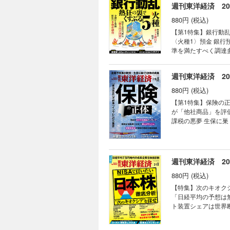
週刊東洋経済 202
中国
肯定
880円 (税込)
【第1特集】銀行動乱
核心
〈火種1〉預金 銀行
01 
準を満たすべく調達
02 
庁・日銀が相次ぎ警
03 
ジア収益」 〈火種4
04 
週刊東洋経済 202
AI戦争勃発 日立の
05 
菱UFJFG 社長 半
880円 (税込)
合ラッシュ 加速す
【第1特集】保険の正
深層
つけられた SBI地銀連合の行方 銀行実力ラ
が「他社商品」を評価
相次
の勝ち筋 【スペシャルインタビュー】NHK（日本放送協会）会長 井上樹彦 受信料収入下げ止まりに全力を挙げて
課税の悪夢 生保に巣
取り組む 【産業リポート】シチズン 世界を狙う時計戦略 連載 ｜経済を見る眼｜ ｜編集部から｜ ｜NEWS＆
問われる事業投資 ［
連載
TOPICS最前線｜
ジャパン 社長 石川
｜経
再上場へ着々 03 
【第2特集】ＡＩ時代
｜こ
マネー潮流｜ ｜中国動
護士５人のリアル 【産業リポート】シェルター市場 勃興 シン・有事マネー ［インタビュー］国土交通副大臣 佐々
週刊東洋経済 2026
｜話題の本｜ ｜名著
｜少
木 紀 ［企業リポート
証言｜ ｜次号予告｜
｜知
880円 (税込)
ルインタビュー】元
｜ゴ
続けている 連載 ｜経済を見る眼｜ ｜編集部から｜ ｜NEWS＆TOPICS最前線｜01 SBIがビットバンク買収 暗号資
【特集】次のキオクシ
｜グ
産で国内最大勢力へ 
「日経平均の予想は無意
ヴァ
携の真意 ｜トップに直
ト装置シェアは世界断ト
｜フ
ルフざんまい｜ ｜新
絶縁材料が急成長 防衛
田景
絶望に満ちている｜ 
高益でも株価一服 防
｜株