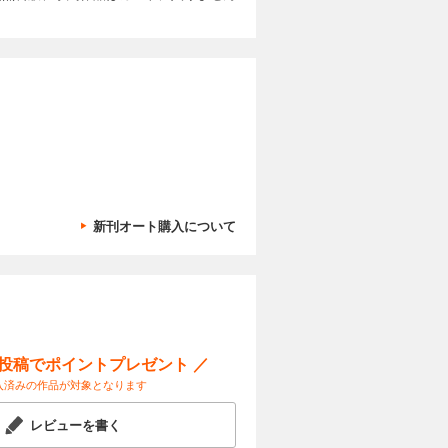
 中堅支援の
ト ビジネ
激戦領域に
カートに入れる
げ、止まる
) ツガミ
製ロボに日
ェアに ４
 ｜ヤバい
試し読み
だ」寺島実
値に トヨ
ちている｜
スク氏とテ
 SDV事
03 しずお
能化競争
｜中国動態
取り込め」
人生は絶望に
」 中国供
い販社の苦
カートに入れる
新刊オート購入について
高市「責任
試し読み
グスCEO
 元総務相
？ 【成長投
解禁で防衛
ける「３つ
【世界の財
見｜ ｜ゴ
 ［対談］
ジネスと人
究理事 平
定化を
ー投稿でポイントプレゼント ／
カートに入れる
人が大予測
入済みの作品が対象となります
も変われぬ
試し読み
「停滞」の
レビューを書く
ー会長 川
 売却・撤