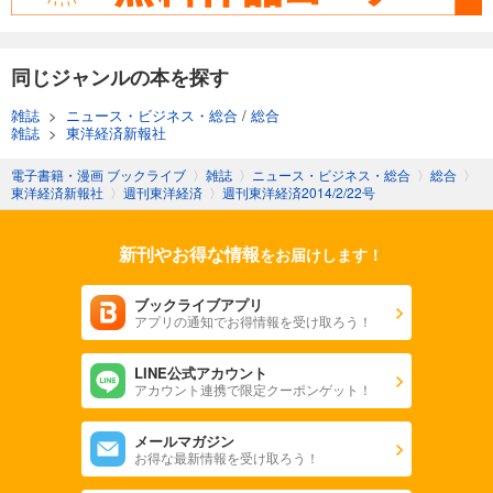
週刊東洋経済 2025/11/8号
880
円 (税込)
カート
同じジャンルの本を探す
試し読み
雑誌
>
ニュース・ビジネス・総合
/
総合
あらすじを表示する
雑誌
>
東洋経済新報社
週刊東洋経済 2025/11/1号
電子書籍・漫画 ブックライブ
〉
雑誌
〉
ニュース・ビジネス・総合
〉
総合
〉
東洋経済新報社
〉
週刊東洋経済
〉
週刊東洋経済2014/2/22号
880
円 (税込)
カート
新刊やお得な情報
をお届けします！
試し読み
あらすじを表示する
ブックライブアプリ
アプリの通知でお得情報を受け取ろう！
週刊東洋経済 2025/10/25号
880
円 (税込)
カート
LINE公式アカウント
アカウント連携で限定クーポンゲット！
試し読み
メールマガジン
あらすじを表示する
お得な最新情報を受け取ろう！
週刊東洋経済 2025年10/11・10/18合併号