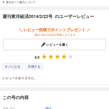
カート
新刊オート購入について
試し読み
週刊東洋経済2014/2/22号 のユーザーレビュー
あらすじを表示する
週刊東洋経済 2026/4/4号
＼ レビュー投稿でポイントプレゼント ／
880
円 (税込)
※購入済みの作品が対象となります
カート
レビューを書く
試し読み
あらすじを表示する
4.0
週刊東洋経済 2026/3/28号
タメになる
共感する
880
円 (税込)
カート
レビューがありません。
試し読み
あらすじを表示する
週刊東洋経済 2026/3/14・3/21合併号
この号の内容
880
円 (税込)
カート
カテゴリ
雑誌