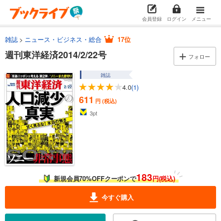
会員登録
ログイン
メニュー
雑誌
ニュース・ビジネス・総合
17位
週刊東洋経済2014/2/22号
フォロー
雑誌
4.0
(1)
611
円 (税込)
3
pt
183
新規会員70%OFFクーポンで
円(税込)
今すぐ購入