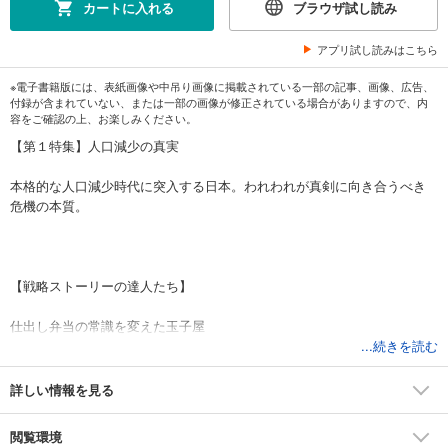
カートに入れる
ブラウザ試し読み
アプリ試し読みはこちら
※電子書籍版には、表紙画像や中吊り画像に掲載されている一部の記事、画像、広告、
付録が含まれていない、または一部の画像が修正されている場合がありますので、内
容をご確認の上、お楽しみください。
【第１特集】人口減少の真実
本格的な人口減少時代に突入する日本。われわれが真剣に向き合うべき
危機の本質。
【戦略ストーリーの達人たち】
仕出し弁当の常識を変えた玉子屋
...続きを読む
詳しい情報を見る
【カンパニー＆ビジネス】
閲覧環境
日本取引所グループ｜売買監視の舞台裏