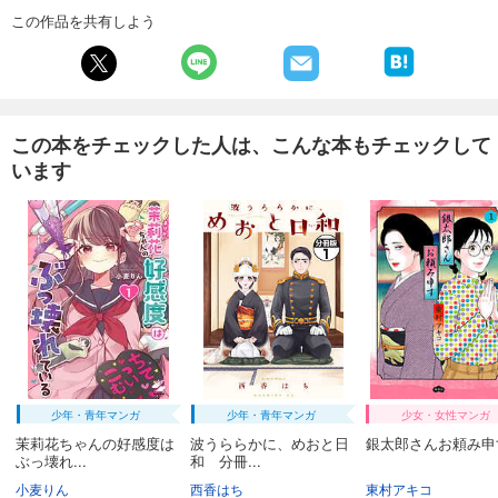
試し読み
この作品を共有しよう
あらすじを表示する
週刊東洋経済 2026/1/31・2/7合併号
880
円 (税込)
カート
この本をチェックした人は、こんな本もチェックして
います
試し読み
あらすじを表示する
週刊東洋経済 2026/1/24号
880
円 (税込)
カート
試し読み
あらすじを表示する
週刊東洋経済 2026/1/10・1/17合併号
少年・青年マンガ
少年・青年マンガ
少女・女性マンガ
880
円 (税込)
カート
茉莉花ちゃんの好感度は
波うららかに、めおと日
銀太郎さんお頼み申す
ぶっ壊れ...
和 分冊...
小麦りん
西香はち
東村アキコ
試し読み