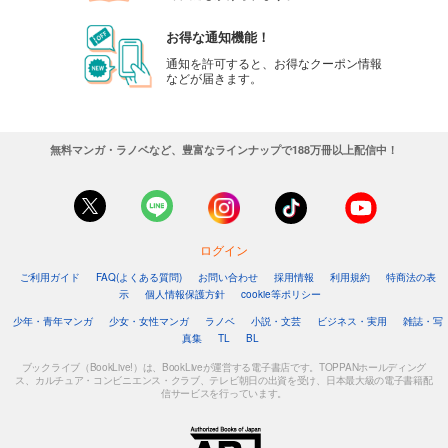
カート
お得な通知機能！
試し読み
通知を許可すると、お得なクーポン情報
などが届きます。
あらすじを表示する
週刊東洋経済 2025/8/30号
880
円 (税込)
無料マンガ・ラノベなど、豊富なラインナップで188万冊以上配信中！
カート
試し読み
あらすじを表示する
ログイン
週刊東洋経済 2025/8/23号
ご利用ガイド
FAQ(よくある質問)
お問い合わせ
採用情報
利用規約
特商法の表
880
円 (税込)
示
個人情報保護方針
cookie等ポリシー
カート
少年・青年マンガ
少女・女性マンガ
ラノベ
小説・文芸
ビジネス・実用
雑誌・写
真集
TL
BL
試し読み
あらすじを表示する
ブックライブ（BookLive!）は、BookLiveが運営する電子書店です。TOPPANホールディング
ス、カルチュア・コンビニエンス・クラブ、テレビ朝日の出資を受け、日本最大級の電子書籍配
信サービスを行っています。
週刊東洋経済 2025/8/9-16合併号
880
円 (税込)
カート