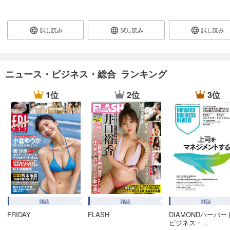
あらすじを表示する
週刊東洋経済 2025/12/27・2026/1/3合併号
試し読み
試し読み
試し読み
880
円 (税込)
カート
試し読み
ニュース・ビジネス・総合 ランキング
あらすじを表示する
1位
2位
3位
週刊東洋経済 2025/12/20号
880
円 (税込)
カート
試し読み
あらすじを表示する
週刊東洋経済 2025/12/13号
880
円 (税込)
カート
雑誌
雑誌
雑誌
FRIDAY
FLASH
DIAMONDハーバー
試し読み
ビジネス・...
あらすじを表示する