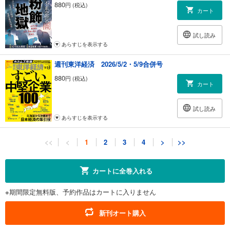
880
円 (税込)
カート
試し読み
あらすじを表示する
週刊東洋経済 2026/5/2・5/9合併号
880
円 (税込)
カート
試し読み
あらすじを表示する
週刊東洋経済 2026/4/18・4/25合併号
<<
<
1
2
3
4
>
>>
880
円 (税込)
カート
カートに全巻入れる
試し読み
※期間限定無料版、予約作品はカートに入りません
あらすじを表示する
週刊東洋経済 2026/4/11号
新刊オート購入
880
円 (税込)