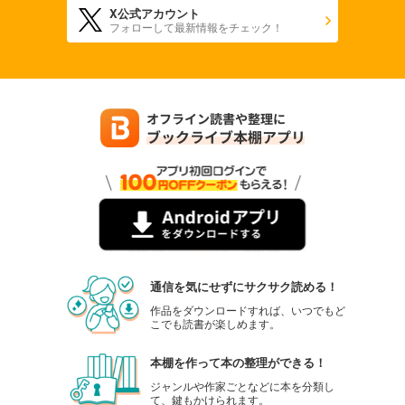
X公式アカウント
880
円 (税込)
フォローして最新情報をチェック！
カート
試し読み
あらすじを表示する
週刊東洋経済 2025年9/27・10/4合併号
880
円 (税込)
カート
試し読み
あらすじを表示する
週刊東洋経済 2025年9/13・20合併号
880
円 (税込)
通信を気にせずにサクサク読める！
カート
作品をダウンロードすれば、いつでもど
こでも読書が楽しめます。
試し読み
あらすじを表示する
本棚を作って本の整理ができる！
週刊東洋経済 2025/9/6号
ジャンルや作家ごとなどに本を分類し
て、鍵もかけられます。
880
円 (税込)