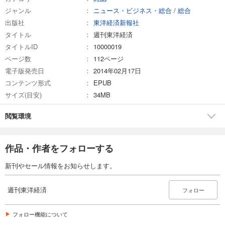
ジャンル
ニュース・ビジネス・総合
/
総合
試し読み
出版社
東洋経済新報社
あらすじを表示する
タイトル
週刊東洋経済
週刊東洋経済 2026/3/7号
タイトルID
10000019
880
円 (税込)
ページ数
112ページ
カート
電子版発売日
2014年02月17日
コンテンツ形式
EPUB
試し読み
サイズ(目安)
34MB
あらすじを表示する
週刊東洋経済 2026/2/21・2/28合併号
閲覧環境
880
円 (税込)
カート
作品・作者をフォローする
試し読み
新刊やセール情報をお知らせします。
あらすじを表示する
週刊東洋経済 2026/2/14号
週刊東洋経済
フォロー
880
円 (税込)
カート
フォロー機能について