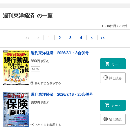
週刊東洋経済 の一覧
【核心リポート】
1～10件目
/
723件
●パソコンで終わらない切り刻まれるソニー
<<
<
1
2
3
4
>
>>
●被災路線を突然移管へ、JR東日本が変心した理由
週刊東洋経済 2026/8/1・8合併号
●生コンが来ない！建設現場の悲痛な叫び
880
円 (税込)
など
カート
NEW
試し読み
あらすじを表示する
週刊東洋経済 2026/7/18・25合併号
880
円 (税込)
カート
試し読み
あらすじを表示する