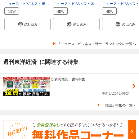
ニュース・ビジネス・総合
総合
ニュース・ビジネス・総合
総合
週刊東洋経済 2025/12/6号
NEW
NEW
NEW
880
円 (税込)
カート
試し読み
試し読み
試し読み
試し読み
あらすじを表示する
「ニュース・ビジネス・総合」ランキングの一覧へ
週刊東洋経済 2025/11/22・11/29合併号
週刊東洋経済 に関連する特集
880
円 (税込)
カート
投資の雑誌・書籍特集
試し読み
あらすじを表示する
更新日:2013/06/21
週刊東洋経済 2025/11/15号
「雑誌」特集の一覧へ
880
円 (税込)
カート
試し読み
あらすじを表示する