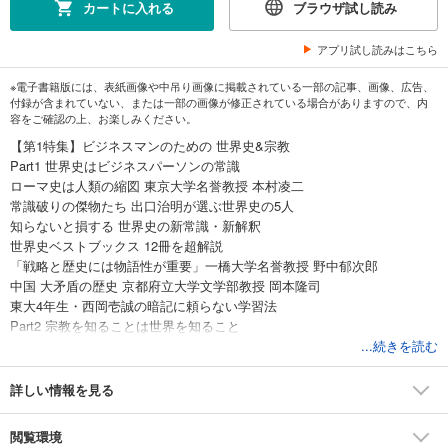
カートに入れる
ブラウザ試し読み
アプリ試し読みはこちら
※電子書籍版には、表紙画像や中吊り画像に掲載されている一部の記事、画像、広告、
付録が含まれていない、または一部の画像が修正されている場合がありますので、内
容をご確認の上、お楽しみください。
【第1特集】ビジネスマンのための 世界史&宗教
Part1 世界史はビジネスパーソンの常識
ローマ史は人類の縮図 東京大学名誉教授 本村凌二
常識破りの傑物たち 出口治明が選ぶ世界史の5人
知らないと損する 世界史の新常識・新解釈
世界史ベストブックス 12冊を超解説
「戦略と歴史には物語性が重要」一橋大学名誉教授 野中郁次郎
中国 大矛盾の歴史 京都府立大学文学部教授 岡本隆司
東大4年生・西岡壱誠の暗記に頼らない学習法
Part2 宗教を知ることは世界を知ること
ビジネスのリスク管理に必須 世界の宗教文化を身に付ける
...続きを読む
宗教学者が解く宗教理解のポイント 一神教と多神教の差を知る
図解でわかる世界3大宗教の基礎 神の愛を説く世界最大の宗教 キリスト
詳しい情報を見る
教
図解でわかる世界3大宗教の基礎 唯一神アッラーへの信仰を説く イスラ
閲覧環境
ム教