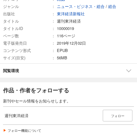
ジャンル
ニュース・ビジネス・総合
/
総合
試し読み
出版社
東洋経済新報社
あらすじを表示する
タイトル
週刊東洋経済
週刊東洋経済 2026/3/7号
タイトルID
10000019
880
円 (税込)
ページ数
116ページ
カート
電子版発売日
2019年12月02日
コンテンツ形式
EPUB
試し読み
サイズ(目安)
56MB
あらすじを表示する
週刊東洋経済 2026/2/21・2/28合併号
閲覧環境
880
円 (税込)
カート
作品・作者をフォローする
試し読み
新刊やセール情報をお知らせします。
あらすじを表示する
週刊東洋経済 2026/2/14号
週刊東洋経済
フォロー
880
円 (税込)
カート
フォロー機能について