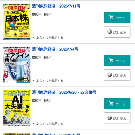
週刊東洋経済 2026/7/11号
連載
880
円 (税込)
｜経済を見る眼｜親同居未婚者の増加と「介護の社会化」｜藤森克彦
カート
｜ニュースの核心｜ＭＭＴとリブラの深遠なる関係｜野村明弘
｜編集部から｜
試し読み
｜『会社四季報』ルーキー登場｜ワシントンホテル
あらすじを表示する
｜トップに直撃｜「企業のオフィス投資が変わってきた」 オカムラ社長
中村雅行
週刊東洋経済 2026/7/4号
｜フォーカス政治｜歴史的業績なき在職最長 安倍首相の心境を読み解く
｜歳川隆雄
880
円 (税込)
カート
｜グローバルアイ｜トランプ政権で始まった官僚の乱／最低賃金を大胆
に引き上げよ
｜INSIDE USA｜トランプ弾劾で揺れる 二分される米世論の行方｜渡部
試し読み
恒雄
あらすじを表示する
｜中国動態｜深刻化する中国の人権問題 「経済重視」で見過ごせるか｜
週刊東洋経済 2026/6/20・27合併号
梶谷 懐
｜マネー潮流｜2020年は米中10年戦争の分岐点に｜高井裕之
880
円 (税込)
カート
｜少数異見｜強まる逆風、転機迎えるユニコーン育成戦略
｜知の技法 出世の作法｜「桜を見る会」批判より重要な政治問題がある
｜佐藤 優
試し読み
｜経済学者が読み解く 現代社会のリアル｜保育・幼児教育の影響は？ 無
あらすじを表示する
償化には質低下リスク｜河原崎 耀