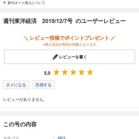
カート
新刊オート購入について
試し読み
週刊東洋経済 2019/12/7号 のユーザーレビュー
あらすじを表示する
週刊東洋経済 2026/4/4号
＼ レビュー投稿でポイントプレゼント ／
880
円 (税込)
※購入済みの作品が対象となります
カート
レビューを書く
試し読み
あらすじを表示する
5.0
週刊東洋経済 2026/3/28号
タメになる
共感する
880
円 (税込)
カート
レビューがありません。
試し読み
あらすじを表示する
週刊東洋経済 2026/3/14・3/21合併号
この号の内容
880
円 (税込)
カート
カテゴリ
雑誌