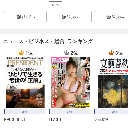
あらすじを表示する
NEW
週刊東洋経済 2025/12/27・2026/1/3合併号
試し読み
試し読み
試し読み
880
円 (税込)
カート
試し読み
ニュース・ビジネス・総合 ランキング
あらすじを表示する
1位
2位
3位
週刊東洋経済 2025/12/20号
880
円 (税込)
カート
試し読み
あらすじを表示する
週刊東洋経済 2025/12/13号
880
円 (税込)
カート
雑誌
雑誌
雑誌
PRESIDENT
FLASH
文藝春秋
試し読み
あらすじを表示する