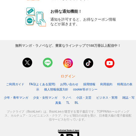
カート
お得な通知機能！
試し読み
通知を許可すると、お得なクーポン情報
などが届きます。
あらすじを表示する
週刊東洋経済 2025/8/30号
880
円 (税込)
無料マンガ・ラノベなど、豊富なラインナップで188万冊以上配信中！
カート
試し読み
あらすじを表示する
ログイン
週刊東洋経済 2025/8/23号
ご利用ガイド
FAQ(よくある質問)
お問い合わせ
採用情報
利用規約
特商法の表
880
円 (税込)
示
個人情報保護方針
cookie等ポリシー
カート
少年・青年マンガ
少女・女性マンガ
ラノベ
小説・文芸
ビジネス・実用
雑誌・写
真集
TL
BL
試し読み
あらすじを表示する
ブックライブ（BookLive!）は、BookLiveが運営する電子書店です。TOPPANホールディング
ス、カルチュア・コンビニエンス・クラブ、テレビ朝日の出資を受け、日本最大級の電子書籍配
信サービスを行っています。
週刊東洋経済 2025/8/9-16合併号
880
円 (税込)
カート