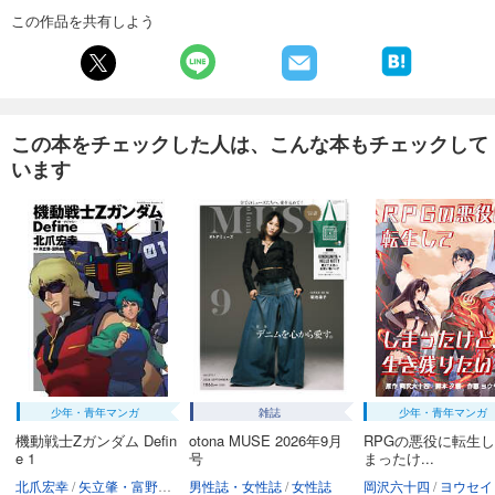
試し読み
この作品を共有しよう
あらすじを表示する
週刊東洋経済 2026/1/31・2/7合併号
880
円 (税込)
カート
この本をチェックした人は、こんな本もチェックして
います
試し読み
あらすじを表示する
週刊東洋経済 2026/1/24号
880
円 (税込)
カート
試し読み
あらすじを表示する
週刊東洋経済 2026/1/10・1/17合併号
少年・青年マンガ
雑誌
少年・青年マンガ
880
円 (税込)
カート
機動戦士Zガンダム Defin
otona MUSE 2026年9月
RPGの悪役に転生
e 1
号
まったけ...
北爪宏幸
矢立肇・富野由悠季
男性誌・女性誌
女性誌
岡沢六十四
ヨウセイ
試し読み