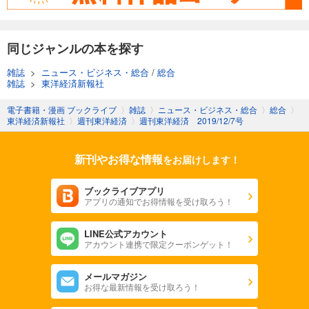
週刊東洋経済 2025/11/8号
880
円 (税込)
カート
同じジャンルの本を探す
試し読み
雑誌
>
ニュース・ビジネス・総合
/
総合
あらすじを表示する
雑誌
>
東洋経済新報社
週刊東洋経済 2025/11/1号
電子書籍・漫画 ブックライブ
〉
雑誌
〉
ニュース・ビジネス・総合
〉
総合
〉
東洋経済新報社
〉
週刊東洋経済
〉
週刊東洋経済 2019/12/7号
880
円 (税込)
カート
新刊やお得な情報
をお届けします！
試し読み
あらすじを表示する
ブックライブアプリ
アプリの通知でお得情報を受け取ろう！
週刊東洋経済 2025/10/25号
880
円 (税込)
カート
LINE公式アカウント
アカウント連携で限定クーポンゲット！
試し読み
メールマガジン
あらすじを表示する
お得な最新情報を受け取ろう！
週刊東洋経済 2025年10/11・10/18合併号