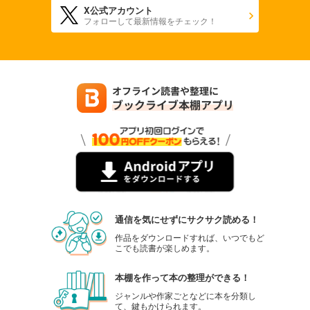
X公式アカウント
880
円 (税込)
フォローして最新情報をチェック！
カート
試し読み
あらすじを表示する
週刊東洋経済 2025年9/27・10/4合併号
880
円 (税込)
カート
試し読み
あらすじを表示する
週刊東洋経済 2025年9/13・20合併号
880
円 (税込)
通信を気にせずにサクサク読める！
カート
作品をダウンロードすれば、いつでもど
こでも読書が楽しめます。
試し読み
あらすじを表示する
本棚を作って本の整理ができる！
週刊東洋経済 2025/9/6号
ジャンルや作家ごとなどに本を分類し
て、鍵もかけられます。
880
円 (税込)