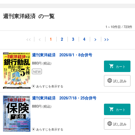
図解でわかる世界3大宗教の基礎 苦を脱する修行を説く 仏教
新疆ウイグル、イスラエルとパレスチナ、ミャンマー少数民族… 宗教と
週刊東洋経済 の一覧
紛争との深い関係
1～10件目
/
723件
【第2特集】ドラッグストア再編 第2幕
「統廃合のスピードが増していく」ツルハホールディングス社長 堀川政
<<
<
1
2
3
4
>
>>
司
コスモス薬品、サツドラ「地方の雄」が迷い込む道
週刊東洋経済 2026/8/1・8合併号
【第3特集】IoT化の隠れた主役 LPWA “0G（ゼロジー）”通信の衝撃
880
円 (税込)
主役は普及が進む中国市場 アリババやテンセントも0Gに力点
カート
京セラ、ソニーに加えてあのアマゾンもついに参入
NEW
村田製作所が積極展開 LPWAモジュールの勝機
試し読み
あらすじを表示する
スペシャルリポート
脱炭素化を前進させる切り札 勃興する「再エネ」新ビジネス
週刊東洋経済 2026/7/18・25合併号
欧州ベンチャーが日本の電力市場に熱視線
880
円 (税込)
カート
深層リポート
ぺんてる争奪戦が過熱 コクヨを激怒させた密告書
試し読み
不振の子会社を“巨額買収” 三菱ケミカルHDの危機感
あらすじを表示する
外しまくって巨額赤字転落 株価低迷MTGの視界不良