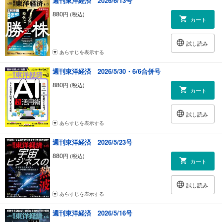
週刊東洋経済 2026/6/13号
｜人が集まる街 逃げる街｜水戸市（茨城県） 観光を楽しむ素材は豊富だ
が｜牧野知弘
880
円 (税込)
カート
｜マーケティング神話の崩壊｜広告費は何のためのコストか｜井上大輔
｜必ず伝わる最強の話術｜伝えるプロのテクニックとは｜松本和也
｜クラシック音楽最新事情｜身近な楽器リコーダー その真の魅力を知る
試し読み
｜田中 泰
あらすじを表示する
｜話題の本｜「いい事悪い事、全部まとめて“しょうがねぇ”精神の自由
さ」『鶴と亀 禄』著者 小林直博
週刊東洋経済 2026/5/30・6/6合併号
｜「英語雑談力」入門｜it’s early days（初期の、黎明期の、まだ間もな
880
円 (税込)
い）｜柴田真一
カート
｜経済クロスワード｜
｜読者の手紙 次号予告｜
試し読み
あらすじを表示する
週刊東洋経済 2026/5/23号
880
円 (税込)
カート
試し読み
あらすじを表示する
週刊東洋経済 2026/5/16号