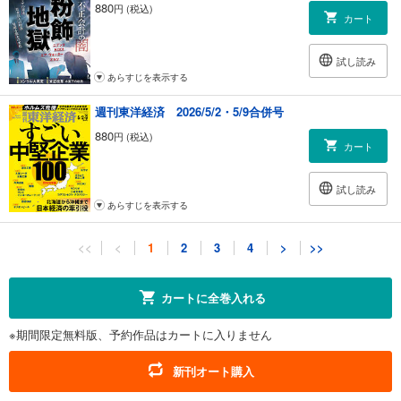
880
円 (税込)
カート
試し読み
あらすじを表示する
週刊東洋経済 2026/5/2・5/9合併号
880
円 (税込)
カート
試し読み
あらすじを表示する
週刊東洋経済 2026/4/18・4/25合併号
<<
<
1
2
3
4
>
>>
880
円 (税込)
カート
カートに全巻入れる
試し読み
※期間限定無料版、予約作品はカートに入りません
あらすじを表示する
週刊東洋経済 2026/4/11号
新刊オート購入
880
円 (税込)