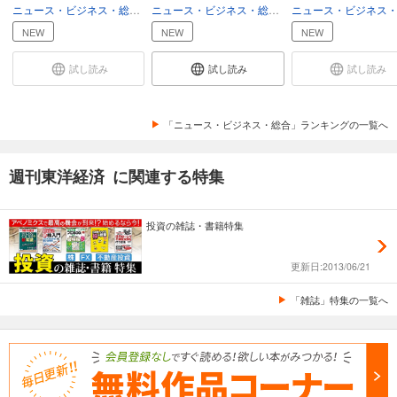
ニュース・ビジネス・総合
ビジネス
ニュース・ビジネス・総合
総合
週刊東洋経済 2025/12/6号
NEW
NEW
NEW
880
円 (税込)
カート
試し読み
試し読み
試し読み
試し読み
あらすじを表示する
「ニュース・ビジネス・総合」ランキングの一覧へ
週刊東洋経済 2025/11/22・11/29合併号
週刊東洋経済 に関連する特集
880
円 (税込)
カート
投資の雑誌・書籍特集
試し読み
あらすじを表示する
更新日:2013/06/21
週刊東洋経済 2025/11/15号
「雑誌」特集の一覧へ
880
円 (税込)
カート
試し読み
あらすじを表示する