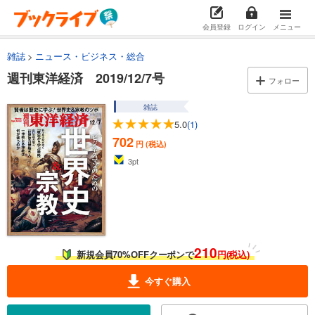
会員登録
ログイン
メニュー
雑誌
ニュース・ビジネス・総合
週刊東洋経済 2019/12/7号
フォロー
雑誌
5.0
(1)
702
円 (税込)
3
pt
210
新規会員70%OFFクーポンで
円(税込)
今すぐ購入