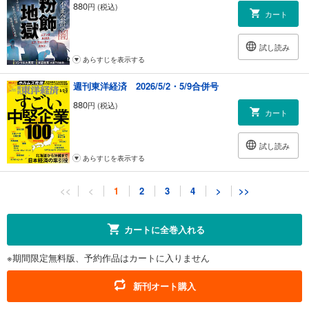
880
円 (税込)
カート
試し読み
あらすじを表示する
週刊東洋経済 2026/5/2・5/9合併号
880
円 (税込)
カート
試し読み
あらすじを表示する
週刊東洋経済 2026/4/18・4/25合併号
<<
<
1
2
3
4
>
>>
880
円 (税込)
カート
カートに全巻入れる
試し読み
※期間限定無料版、予約作品はカートに入りません
あらすじを表示する
週刊東洋経済 2026/4/11号
新刊オート購入
880
円 (税込)