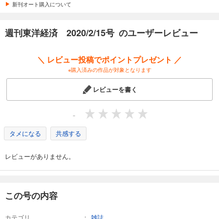
カート
新刊オート購入について
試し読み
週刊東洋経済 2020/2/15号 のユーザーレビュー
あらすじを表示する
週刊東洋経済 2026/4/4号
＼ レビュー投稿でポイントプレゼント ／
880
円 (税込)
※購入済みの作品が対象となります
カート
レビューを書く
試し読み
あらすじを表示する
-
週刊東洋経済 2026/3/28号
タメになる
共感する
880
円 (税込)
カート
レビューがありません。
試し読み
あらすじを表示する
週刊東洋経済 2026/3/14・3/21合併号
この号の内容
880
円 (税込)
カート
カテゴリ
雑誌