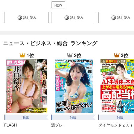
あらすじを表示する
NEW
週刊東洋経済 2025/12/27・2026/1/3合併号
試し読み
試し読み
試し読み
880
円 (税込)
カート
試し読み
ニュース・ビジネス・総合 ランキング
あらすじを表示する
1位
2位
3位
週刊東洋経済 2025/12/20号
880
円 (税込)
カート
試し読み
あらすじを表示する
週刊東洋経済 2025/12/13号
880
円 (税込)
カート
雑誌
雑誌
雑誌
FLASH
週プレ
ダイヤモンドＺＡｉ
試し読み
あらすじを表示する