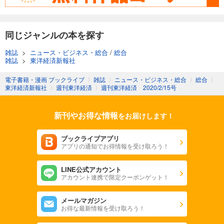
週刊東洋経済 2025/11/8号
880
円 (税込)
カート
同じジャンルの本を探す
試し読み
雑誌
>
ニュース・ビジネス・総合
/
総合
あらすじを表示する
雑誌
>
東洋経済新報社
週刊東洋経済 2025/11/1号
電子書籍・漫画 ブックライブ
〉
雑誌
〉
ニュース・ビジネス・総合
〉
総合
〉
東洋経済新報社
〉
週刊東洋経済
〉
週刊東洋経済 2020/2/15号
880
円 (税込)
カート
新刊やお得な情報
をお届けします！
試し読み
あらすじを表示する
ブックライブアプリ
アプリの通知でお得情報を受け取ろう！
週刊東洋経済 2025/10/25号
880
円 (税込)
カート
LINE公式アカウント
アカウント連携で限定クーポンゲット！
試し読み
メールマガジン
あらすじを表示する
お得な最新情報を受け取ろう！
週刊東洋経済 2025年10/11・10/18合併号