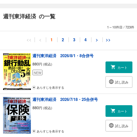
「身体拘束の最小化を目指す」 東京都立松沢病院院長 齋藤正彦
Part3 がん治療・検査の闇
週刊東洋経済 の一覧
がん見逃し誤診に要注意
“ステージ0”で発見する最新検査 生存率の低い膵臓がんに光
1～10件目
/
723件
［告発スクープ］湘南美容外科グループの“独自療法” 民間がん免疫療法の
真相
<<
<
1
2
3
4
>
>>
「患者は正しい情報の収集を」 国立がん研究センターがん対策情報室長
若尾文彦
週刊東洋経済 2026/8/1・8合併号
【第2特集】米国販売改革の最前線 マツダの試練
880
円 (税込)
「売り方を180度変える」 マツダ社長兼CEO 丸本 明
カート
NEW
スペシャルリポート
試し読み
背水の陣で臨む手数料ゼロ ネット証券5社の曲がり角
あらすじを表示する
チャールズ・シュワブの無料化で急展開 米国の手数料競争は最終局面へ
週刊東洋経済 2026/7/18・25合併号
ニュース最前線
880
円 (税込)
日本企業を襲う新型肺炎 業績・生産への打撃は不可避
カート
前田道路にTOBを断行 ゼネコン前田建設の焦り
しまむらが異例の社長交代 業績回復へ険しい道のり
試し読み
あらすじを表示する
連載