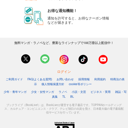
カート
お得な通知機能！
試し読み
通知を許可すると、お得なクーポン情報
などが届きます。
あらすじを表示する
週刊東洋経済 2025/8/30号
880
円 (税込)
無料マンガ・ラノベなど、豊富なラインナップで188万冊以上配信中！
カート
試し読み
あらすじを表示する
ログイン
週刊東洋経済 2025/8/23号
ご利用ガイド
FAQ(よくある質問)
お問い合わせ
採用情報
利用規約
特商法の表
880
円 (税込)
示
個人情報保護方針
cookie等ポリシー
カート
少年・青年マンガ
少女・女性マンガ
ラノベ
小説・文芸
ビジネス・実用
雑誌・写
真集
TL
BL
試し読み
あらすじを表示する
ブックライブ（BookLive!）は、BookLiveが運営する電子書店です。TOPPANホールディング
ス、カルチュア・コンビニエンス・クラブ、テレビ朝日の出資を受け、日本最大級の電子書籍配
信サービスを行っています。
週刊東洋経済 2025/8/9-16合併号
880
円 (税込)
カート