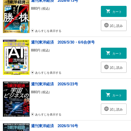
週刊東洋経済 2026/6/13号
｜田中 泰
｜話題の本｜『小説 「安楽死特区」』著者 長尾和宏氏に聞く ほか
880
円 (税込)
カート
｜「英語雑談力」入門｜infectious（伝染性の）｜柴田真一
｜ゴルフざんまい｜曲がっちゃうボールと曲げるボールの違い｜三田村
昌鳳
試し読み
｜経済クロスワード｜日本の医療
あらすじを表示する
｜読者の手紙 次号予告｜
週刊東洋経済 2026/5/30・6/6合併号
880
円 (税込)
カート
試し読み
あらすじを表示する
週刊東洋経済 2026/5/23号
880
円 (税込)
カート
試し読み
あらすじを表示する
週刊東洋経済 2026/5/16号