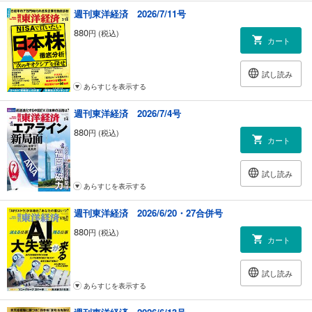
｜経済を見る眼｜企業の感染症リスク対策は機能するか｜太田聰一
週刊東洋経済 2026/7/11号
｜ニュースの核心｜2020年代は長期的視野とバランス重視で｜大崎明子
880
円 (税込)
｜編集部から｜
カート
｜『会社四季報』ルーキー登場｜ランサーズ
｜トップに直撃｜GCA CEO 渡辺章博
試し読み
｜フォーカス政治｜英国のEU離脱が暗示する「国家の復権」の危うさ｜
あらすじを表示する
牧原 出
｜グローバルアイ｜AIは社会保障を根底から揺るがす／若い人口はアフ
週刊東洋経済 2026/7/4号
リカの資産
｜INSIDE USA｜小さな政府の保守派がなぜ 論争呼ぶ新・産業政策論｜
880
円 (税込)
カート
会田弘継
｜中国動態｜中国が国運託す硬骨の医師 新型肺炎が示す「人治」の実情
｜田中信彦
試し読み
｜マネー潮流｜ECB新総裁が仕掛ける議論｜木内登英
あらすじを表示する
｜少数異見｜タイ人が約束を守ることを喜べない理由
週刊東洋経済 2026/6/20・27合併号
｜知の技法 出世の作法｜「やられたらやり返す」 ロシアによるスパイ事
件｜佐藤 優
880
円 (税込)
カート
｜経済学者が読み解く 現代社会のリアル｜総合的な分析が可能に 行政デ
ータ活用のすすめ｜別所俊一郎
｜人が集まる街 逃げる街｜犬山市（愛知県） 世界に向けて犬山ブランド
試し読み
を発信｜牧野知弘
あらすじを表示する
｜クラシック音楽最新事情｜伝説のカストラート よみがえる奇跡の歌声