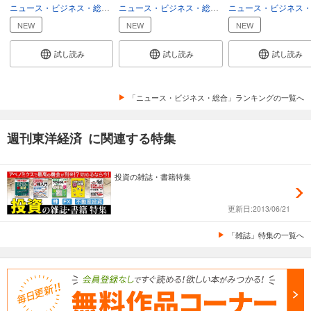
ニュース・ビジネス・総合
総合
ニュース・ビジネス・総合
総合
週刊東洋経済 2025/12/6号
NEW
NEW
NEW
880
円 (税込)
カート
試し読み
試し読み
試し読み
試し読み
あらすじを表示する
「ニュース・ビジネス・総合」ランキングの一覧へ
週刊東洋経済 2025/11/22・11/29合併号
週刊東洋経済 に関連する特集
880
円 (税込)
カート
投資の雑誌・書籍特集
試し読み
あらすじを表示する
更新日:2013/06/21
週刊東洋経済 2025/11/15号
「雑誌」特集の一覧へ
880
円 (税込)
カート
試し読み
あらすじを表示する