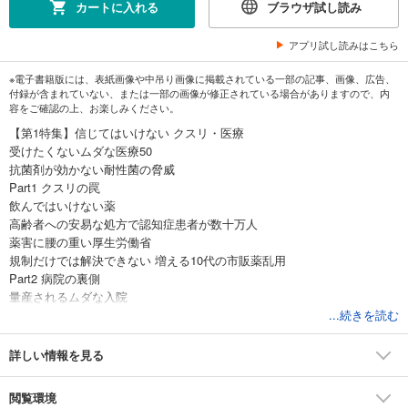
カートに入れる
ブラウザ試し読み
アプリ試し読みはこちら
※電子書籍版には、表紙画像や中吊り画像に掲載されている一部の記事、画像、広告、
付録が含まれていない、または一部の画像が修正されている場合がありますので、内
容をご確認の上、お楽しみください。
【第1特集】信じてはいけない クスリ・医療
受けたくないムダな医療50
抗菌剤が効かない耐性菌の脅威
Part1 クスリの罠
飲んではいけない薬
高齢者への安易な処方で認知症患者が数十万人
薬害に腰の重い厚生労働省
規制だけでは解決できない 増える10代の市販薬乱用
Part2 病院の裏側
量産されるムダな入院
気づけば「透析漬け」に… 人工透析天国ニッポン
...続きを読む
産婦人科医の過労、その危険な実態
県立病院で主導権争い勃発 医師不在に翻弄される町
詳しい情報を見る
医師偏在の解消は道半ば 地域枠が嫌われる理由
［ルポ］精神科病院の深い闇 理由なき4年間の強制入院 42歳女性が味わ
閲覧環境
った地獄