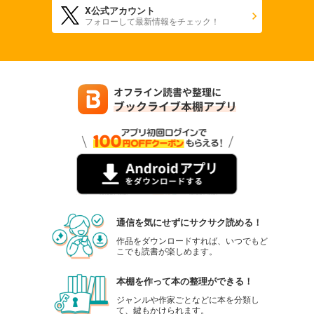
X公式アカウント
880
円 (税込)
フォローして最新情報をチェック！
カート
試し読み
あらすじを表示する
週刊東洋経済 2025年9/27・10/4合併号
880
円 (税込)
カート
試し読み
あらすじを表示する
週刊東洋経済 2025年9/13・20合併号
880
円 (税込)
通信を気にせずにサクサク読める！
カート
作品をダウンロードすれば、いつでもど
こでも読書が楽しめます。
試し読み
あらすじを表示する
本棚を作って本の整理ができる！
週刊東洋経済 2025/9/6号
ジャンルや作家ごとなどに本を分類し
て、鍵もかけられます。
880
円 (税込)