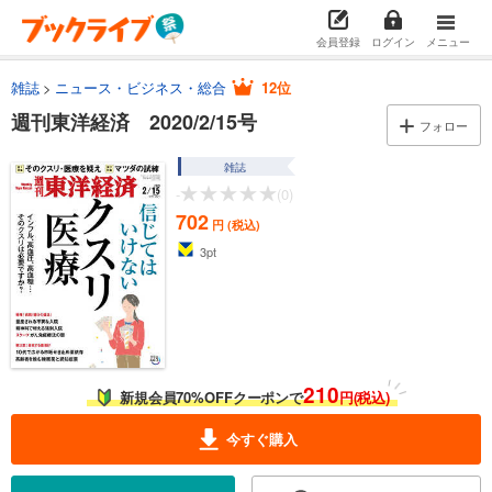
会員登録
ログイン
メニュー
雑誌
ニュース・ビジネス・総合
12位
週刊東洋経済 2020/2/15号
フォロー
雑誌
-
(0)
702
円 (税込)
3
pt
210
新規会員70%OFFクーポンで
円(税込)
今すぐ購入