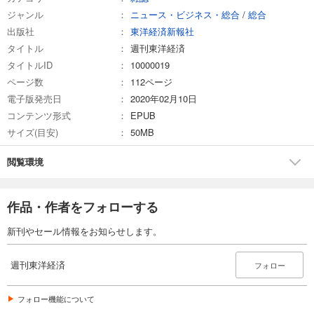
ジャンル
ニュース・ビジネス・総合
/
総合
試し読み
出版社
東洋経済新報社
あらすじを表示する
タイトル
週刊東洋経済
週刊東洋経済 2026/3/7号
タイトルID
10000019
880
円 (税込)
ページ数
112ページ
カート
電子版発売日
2020年02月10日
コンテンツ形式
EPUB
試し読み
サイズ(目安)
50MB
あらすじを表示する
週刊東洋経済 2026/2/21・2/28合併号
閲覧環境
880
円 (税込)
カート
作品・作者をフォローする
試し読み
新刊やセール情報をお知らせします。
あらすじを表示する
週刊東洋経済 2026/2/14号
週刊東洋経済
フォロー
880
円 (税込)
カート
フォロー機能について