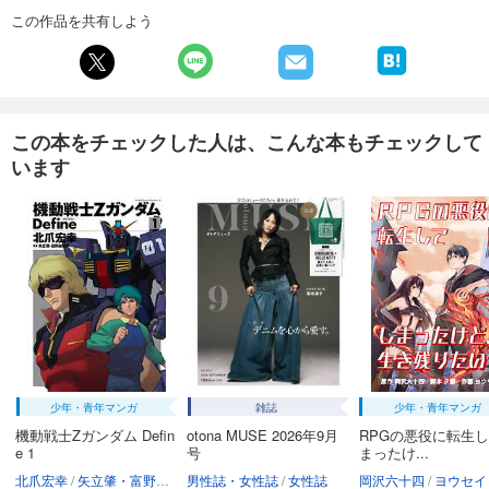
試し読み
この作品を共有しよう
あらすじを表示する
週刊東洋経済 2026/1/31・2/7合併号
880
円 (税込)
カート
この本をチェックした人は、こんな本もチェックして
います
試し読み
あらすじを表示する
週刊東洋経済 2026/1/24号
880
円 (税込)
カート
試し読み
あらすじを表示する
週刊東洋経済 2026/1/10・1/17合併号
少年・青年マンガ
雑誌
少年・青年マンガ
880
円 (税込)
カート
機動戦士Zガンダム Defin
otona MUSE 2026年9月
RPGの悪役に転生
e 1
号
まったけ...
北爪宏幸
矢立肇・富野由悠季
男性誌・女性誌
女性誌
岡沢六十四
ヨウセイ
試し読み