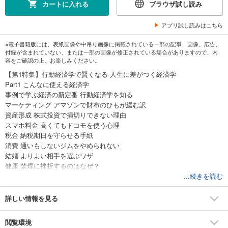
カートに入れる
ブラウザ試し読み
アプリ試し読みはこちら
※電子書籍版には、表紙画像や中吊り画像に掲載されている一部の記事、画像、広告、
付録が含まれていない、または一部の画像が修正されている場合がありますので、内
容をご確認の上、お楽しみください。
【第1特集】行動経済学で賢くなる 人生に差がつく経済学
Part1 こんなに使える経済学
事例で学ぶ経済の新定番 行動経済学を知る
マーケティング アマゾンで財布のひもが緩む訳
資産形成 株式投資で損切りできない理由
スマホ料金 高くてもドコモを使う心理
税金 納税期日を守らせる手紙
消費 通いもしないジムをやめられない
結婚 よりよい相手を選ぶワザ
健康 禁煙に挫折するのはなぜ？
ギャンブル 当たらない宝くじを買う心理
...続きを読む
子どもの教育 幼児教育無償化は良策だ
幸福感 豊かでも幸せとは限らない
詳しい情報を見る
（異色対談） 瀬戸 健 RIZAPグループ社長×大竹文雄 大阪大学教授
肥満対策や教育、犯罪防止 米英発のナッジが世界に波及
閲覧環境
効かないナッジがある理由