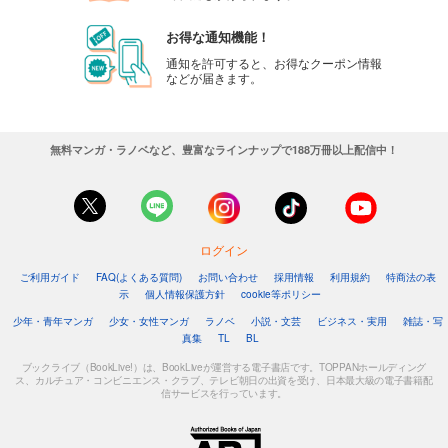
カート
お得な通知機能！
試し読み
通知を許可すると、お得なクーポン情報
などが届きます。
あらすじを表示する
週刊東洋経済 2025/8/30号
880
円 (税込)
無料マンガ・ラノベなど、豊富なラインナップで188万冊以上配信中！
カート
試し読み
あらすじを表示する
ログイン
週刊東洋経済 2025/8/23号
ご利用ガイド
FAQ(よくある質問)
お問い合わせ
採用情報
利用規約
特商法の表
880
円 (税込)
示
個人情報保護方針
cookie等ポリシー
カート
少年・青年マンガ
少女・女性マンガ
ラノベ
小説・文芸
ビジネス・実用
雑誌・写
真集
TL
BL
試し読み
あらすじを表示する
ブックライブ（BookLive!）は、BookLiveが運営する電子書店です。TOPPANホールディング
ス、カルチュア・コンビニエンス・クラブ、テレビ朝日の出資を受け、日本最大級の電子書籍配
信サービスを行っています。
週刊東洋経済 2025/8/9-16合併号
880
円 (税込)
カート