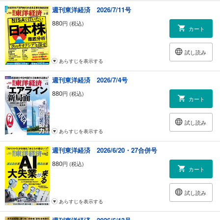
｜経済を見る眼｜不毛の経済政策論争／小峰隆夫
週刊東洋経済 2026/7/11号
｜Hot Issue｜（新連載）日本に寄付文化の定着を／小宮山 宏
880
円 (税込)
｜トップに直撃｜（新連載）スタニスラブ・ベセラ●P&Gジャパン社長
カート
｜少数異見｜無意味な自衛隊の明記 矛盾する憲法改正の論理
｜マネー潮流｜（新連載）「脱炭素」のパラドクス／髙井裕之
試し読み
｜US Affairs｜（新連載）減税で実績欲しい共和党 「小さな政府」を棚上
あらすじを表示する
げ／安井明彦
｜中国動態｜時代に逆行する習政治 強まる軍への締め付け／富坂 聰
週刊東洋経済 2026/7/4号
｜グローバルアイ｜加速するEV コバルト不足は克服できるか／リチャー
ド・カッツ
880
円 (税込)
カート
｜フォーカス政治｜衆参「ねじれ」の野党 2大政党連合を目指せ／千田景
明
｜知の技法 出世の作法｜標準的な努力で習得できる表現法(8)／佐藤 優
試し読み
｜人が集まる街｜（新連載）「住みたい街」に人口減の波｜横浜市南部
あらすじを表示する
／牧野知弘
週刊東洋経済 2026/6/20・27合併号
｜歴史の論理｜中華の所産だった韓国の「独島エビ」／岡本隆司
｜非常時の組織論｜仕事を通じてどんなときに幸せを感じるか／伊藤祐
880
円 (税込)
カート
靖
｜サラリーマン弾丸紀行｜ラグビーＷ杯観戦でイングランドへ／橋賀秀
紀
試し読み
｜ブックス＆トレンズ｜『田舎の力が未来をつくる！』を書いた金丸弘
あらすじを表示する
美氏に聞く