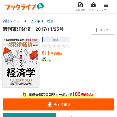
会員登録
ログイン
メニュー
雑誌
ニュース・ビジネス・総合
週刊東洋経済 2017/11/25号
フォロー
雑誌
-
(0)
611
円 (税込)
3
pt
183
新規会員70%OFFクーポンで
円(税込)
今すぐ購入