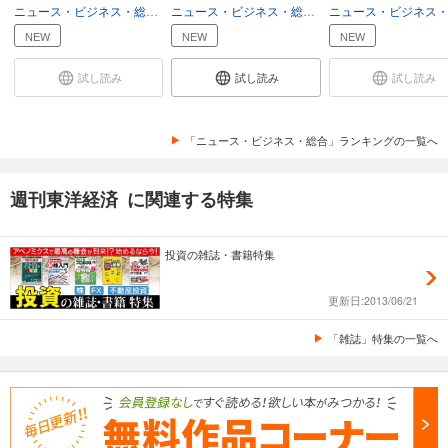
ニュース・ビジネス・総合
ビジネス
ニュース・ビジネス・総合
総合
週刊東洋経済 2025/12/6号
NEW
NEW
NEW
880
円 (税込)
カート
試し読み
試し読み
試し読み
試し読み
あらすじを表示する
「ニュース・ビジネス・総合」ランキングの一覧へ
週刊東洋経済 2025/11/22・11/29合併号
週刊東洋経済 に関連する特集
880
円 (税込)
カート
投資の雑誌・書籍特集
試し読み
あらすじを表示する
更新日:2013/06/21
週刊東洋経済 2025/11/15号
「雑誌」特集の一覧へ
880
円 (税込)
カート
試し読み
あらすじを表示する