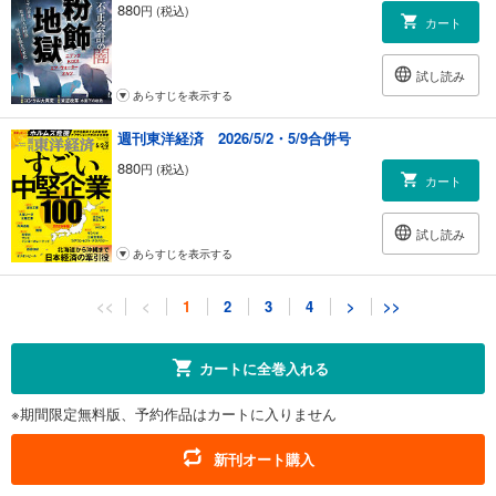
880
円 (税込)
カート
試し読み
あらすじを表示する
週刊東洋経済 2026/5/2・5/9合併号
880
円 (税込)
カート
試し読み
あらすじを表示する
週刊東洋経済 2026/4/18・4/25合併号
<<
<
1
2
3
4
>
>>
880
円 (税込)
カート
カートに全巻入れる
試し読み
※期間限定無料版、予約作品はカートに入りません
あらすじを表示する
週刊東洋経済 2026/4/11号
新刊オート購入
880
円 (税込)