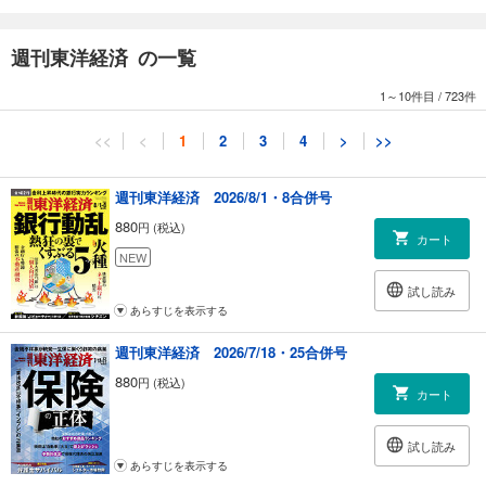
Part2 奥深き経済学の世界
行動経済学に至る250年
週刊東洋経済 の一覧
4つの問いで学ぶ経済学最前線
ノーベル賞学者・セイラー教授の功績
1～10件目
/
723件
脱・検証できない科学 経済学で進むフィールド実験
本誌厳選行動経済学がわかる必読4冊 超要約
<<
<
1
2
3
4
>
>>
【第2特集】新型機「スイッチ」がヒット 任天堂の復活は本物か
INTERVIEW│君島達己 任天堂社長
週刊東洋経済 2026/8/1・8合併号
880
円 (税込)
【第3特集】どん底からの回復劇 マクドナルドの組織改革
カート
INTERVIEW│サラ・Ｌ・カサノバ 日本マクドナルドホールディングス社
NEW
長
試し読み
あらすじを表示する
ニュース深掘り
羽田新飛行ルートで波紋 落下物、騒音に募る不安
週刊東洋経済 2026/7/18・25合併号
みずほ、１.９万人削減の余波
880
円 (税込)
半導体の巨額買収が続く事情
カート
住友林業、ゼネコン出資の勝算
株 パソナ南部式経営に「物言い」
試し読み
あらすじを表示する
連載