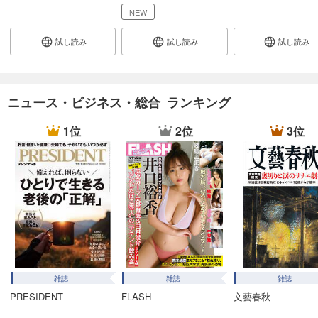
あらすじを表示する
NEW
週刊東洋経済 2025/12/27・2026/1/3合併号
試し読み
試し読み
試し読み
880
円 (税込)
カート
試し読み
ニュース・ビジネス・総合 ランキング
あらすじを表示する
1位
2位
3位
週刊東洋経済 2025/12/20号
880
円 (税込)
カート
試し読み
あらすじを表示する
週刊東洋経済 2025/12/13号
880
円 (税込)
カート
雑誌
雑誌
雑誌
PRESIDENT
FLASH
文藝春秋
試し読み
あらすじを表示する