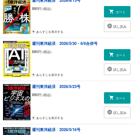
週刊東洋経済 2026/6/13号
｜平成経済の証言｜（新連載）幻に終わった３団体統合案 財界の衰退は
必然／牛尾治朗
880
円 (税込)
カート
｜Readers＆Editors｜読者の手紙、編集部から
試し読み
あらすじを表示する
週刊東洋経済 2026/5/30・6/6合併号
880
円 (税込)
カート
試し読み
あらすじを表示する
週刊東洋経済 2026/5/23号
880
円 (税込)
カート
試し読み
あらすじを表示する
週刊東洋経済 2026/5/16号