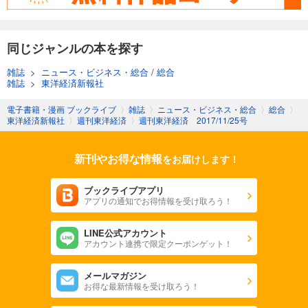
週刊東洋経済 2025/11/8号
880
円 (税込)
カート
同じジャンルの本を探す
試し読み
雑誌
>
ニュース・ビジネス・総合
/
総合
あらすじを表示する
雑誌
>
東洋経済新報社
週刊東洋経済 2025/11/1号
電子書籍・漫画 ブックライブ
〉
雑誌
〉
ニュース・ビジネス・総合
〉
総合
〉
東洋経済新報社
〉
週刊東洋経済
〉
週刊東洋経済 2017/11/25号
880
円 (税込)
カート
新刊やお得な情報
をお届けします！
試し読み
あらすじを表示する
ブックライブアプリ
アプリの通知でお得情報を受け取ろう！
週刊東洋経済 2025/10/25号
880
円 (税込)
カート
LINE公式アカウント
アカウント連携で限定クーポンゲット！
試し読み
メールマガジン
あらすじを表示する
お得な最新情報を受け取ろう！
週刊東洋経済 2025年10/11・10/18合併号