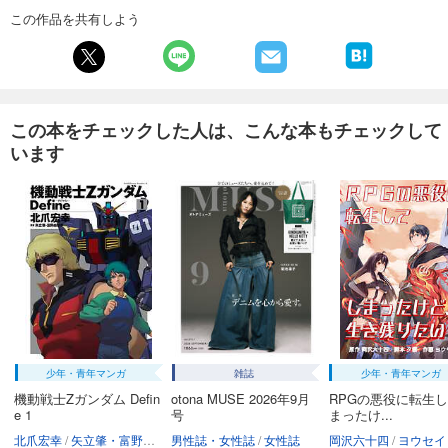
試し読み
この作品を共有しよう
あらすじを表示する
週刊東洋経済 2026/1/31・2/7合併号
880
円 (税込)
カート
この本をチェックした人は、こんな本もチェックして
います
試し読み
あらすじを表示する
週刊東洋経済 2026/1/24号
880
円 (税込)
カート
試し読み
あらすじを表示する
週刊東洋経済 2026/1/10・1/17合併号
少年・青年マンガ
雑誌
少年・青年マンガ
880
円 (税込)
カート
機動戦士Zガンダム Defin
otona MUSE 2026年9月
RPGの悪役に転生
e 1
号
まったけ...
北爪宏幸
矢立肇・富野由悠季
男性誌・女性誌
女性誌
岡沢六十四
ヨウセイ
試し読み