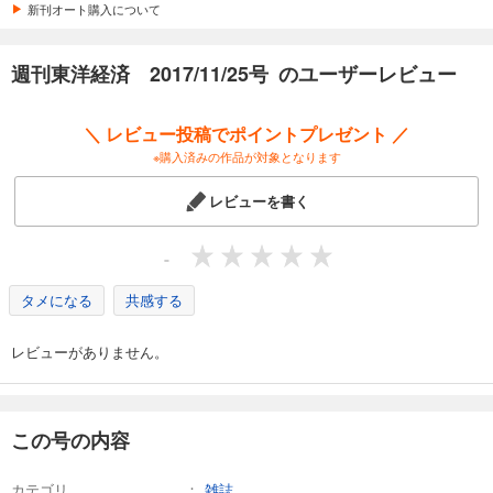
カート
新刊オート購入について
試し読み
週刊東洋経済 2017/11/25号 のユーザーレビュー
あらすじを表示する
週刊東洋経済 2026/4/4号
＼ レビュー投稿でポイントプレゼント ／
880
円 (税込)
※購入済みの作品が対象となります
カート
レビューを書く
試し読み
あらすじを表示する
-
週刊東洋経済 2026/3/28号
タメになる
共感する
880
円 (税込)
カート
レビューがありません。
試し読み
あらすじを表示する
週刊東洋経済 2026/3/14・3/21合併号
この号の内容
880
円 (税込)
カート
カテゴリ
雑誌