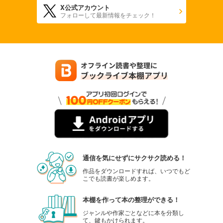
X公式アカウント
880
円 (税込)
フォローして最新情報をチェック！
カート
試し読み
あらすじを表示する
週刊東洋経済 2025年9/27・10/4合併号
880
円 (税込)
カート
試し読み
あらすじを表示する
週刊東洋経済 2025年9/13・20合併号
880
円 (税込)
通信を気にせずにサクサク読める！
カート
作品をダウンロードすれば、いつでもど
こでも読書が楽しめます。
試し読み
あらすじを表示する
本棚を作って本の整理ができる！
週刊東洋経済 2025/9/6号
ジャンルや作家ごとなどに本を分類し
て、鍵もかけられます。
880
円 (税込)