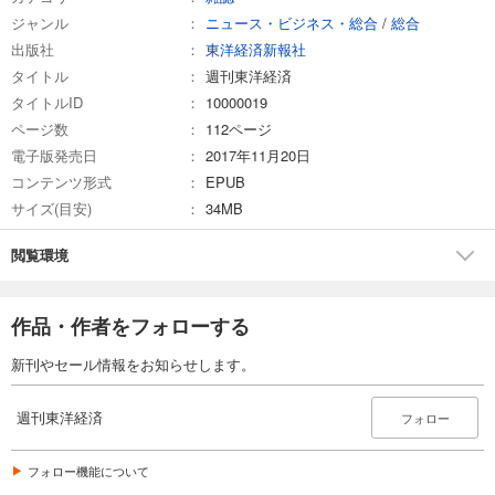
ジャンル
ニュース・ビジネス・総合
/
総合
試し読み
出版社
東洋経済新報社
あらすじを表示する
タイトル
週刊東洋経済
週刊東洋経済 2026/3/7号
タイトルID
10000019
880
円 (税込)
ページ数
112ページ
カート
電子版発売日
2017年11月20日
コンテンツ形式
EPUB
試し読み
サイズ(目安)
34MB
あらすじを表示する
週刊東洋経済 2026/2/21・2/28合併号
閲覧環境
880
円 (税込)
カート
作品・作者をフォローする
試し読み
新刊やセール情報をお知らせします。
あらすじを表示する
週刊東洋経済 2026/2/14号
週刊東洋経済
フォロー
880
円 (税込)
カート
フォロー機能について