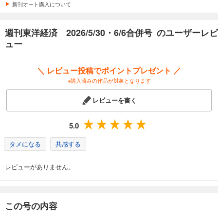
カート
新刊オート購入について
試し読み
週刊東洋経済 2026/5/30・6/6合併号 のユーザーレビ
あらすじを表示する
ュー
週刊東洋経済 2026/4/4号
880
円 (税込)
＼ レビュー投稿でポイントプレゼント ／
カート
※購入済みの作品が対象となります
試し読み
レビューを書く
あらすじを表示する
週刊東洋経済 2026/3/28号
5.0
880
円 (税込)
カート
タメになる
共感する
試し読み
レビューがありません。
あらすじを表示する
週刊東洋経済 2026/3/14・3/21合併号
880
この号の内容
円 (税込)
カート