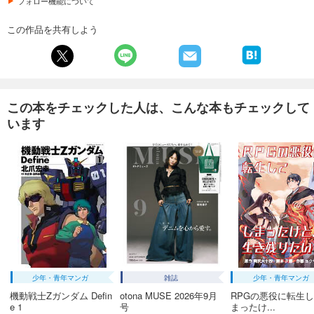
フォロー機能について
試し読み
あらすじを表示する
この作品を共有しよう
週刊東洋経済 2026/1/31・2/7合併号
880
円 (税込)
カート
この本をチェックした人は、こんな本もチェックして
試し読み
います
あらすじを表示する
週刊東洋経済 2026/1/24号
880
円 (税込)
カート
試し読み
あらすじを表示する
週刊東洋経済 2026/1/10・1/17合併号
880
円 (税込)
カート
少年・青年マンガ
雑誌
少年・青年マンガ
機動戦士Zガンダム Defin
otona MUSE 2026年9月
RPGの悪役に転生
e 1
号
まったけ...
試し読み