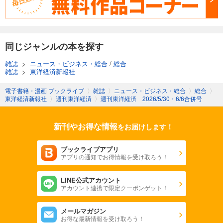
週刊東洋経済 2025/11/8号
880
円 (税込)
カート
同じジャンルの本を探す
試し読み
あらすじを表示する
雑誌
>
ニュース・ビジネス・総合
/
総合
雑誌
>
東洋経済新報社
週刊東洋経済 2025/11/1号
880
円 (税込)
電子書籍・漫画 ブックライブ
〉
雑誌
〉
ニュース・ビジネス・総合
〉
総合
〉
カート
東洋経済新報社
〉
週刊東洋経済
〉
週刊東洋経済 2026/5/30・6/6合併号
試し読み
新刊やお得な情報
をお届けします！
あらすじを表示する
週刊東洋経済 2025/10/25号
ブックライブアプリ
アプリの通知でお得情報を受け取ろう！
880
円 (税込)
カート
LINE公式アカウント
アカウント連携で限定クーポンゲット！
試し読み
あらすじを表示する
メールマガジン
週刊東洋経済 2025年10/11・10/18合併号
お得な最新情報を受け取ろう！