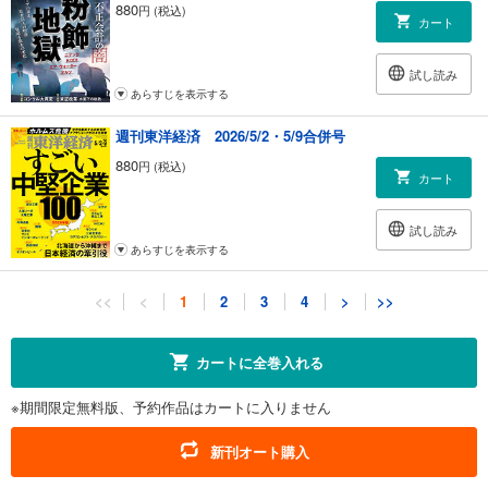
880
円 (税込)
カート
試し読み
あらすじを表示する
週刊東洋経済 2026/5/2・5/9合併号
880
円 (税込)
カート
試し読み
あらすじを表示する
週刊東洋経済 2026/4/18・4/25合併号
<<
<
1
2
3
4
>
>>
880
円 (税込)
カート
カートに全巻入れる
試し読み
※期間限定無料版、予約作品はカートに入りません
あらすじを表示する
週刊東洋経済 2026/4/11号
新刊オート購入
880
円 (税込)