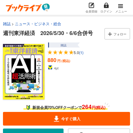
会員登録
ログイン
メニュー
雑誌
ニュース・ビジネス・総合
週刊東洋経済 2026/5/30・6/6合併号
フォロー
雑誌
5.0
(1)
880
円 (税込)
4
pt
264
新規会員70%OFFクーポンで
円(税込)
今すぐ購入