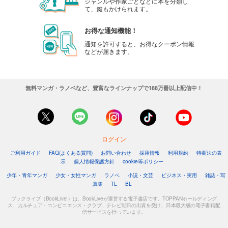
ジャンルや作家ごとなどに本を分類し
カート
て、鍵もかけられます。
お得な通知機能！
試し読み
あらすじを表示する
通知を許可すると、お得なクーポン情報
などが届きます。
週刊東洋経済 2025/8/30号
880
円 (税込)
カート
無料マンガ・ラノベなど、豊富なラインナップで188万冊以上配信中！
試し読み
あらすじを表示する
週刊東洋経済 2025/8/23号
ログイン
880
円 (税込)
カート
ご利用ガイド
FAQ(よくある質問)
お問い合わせ
採用情報
利用規約
特商法の表
示
個人情報保護方針
cookie等ポリシー
試し読み
少年・青年マンガ
少女・女性マンガ
ラノベ
小説・文芸
ビジネス・実用
雑誌・写
真集
TL
BL
あらすじを表示する
ブックライブ（BookLive!）は、BookLiveが運営する電子書店です。TOPPANホールディング
週刊東洋経済 2025/8/9-16合併号
ス、カルチュア・コンビニエンス・クラブ、テレビ朝日の出資を受け、日本最大級の電子書籍配
信サービスを行っています。
880
円 (税込)
カート