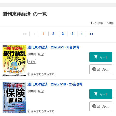
読むべき8冊 ＡＩを学び、実務に生かすために
週刊東洋経済 の一覧
【第2特集】ドローン経済安保の衝撃
［インタビュー］元防衛装備庁長官 土本英樹
1～10件目
/
723件
アメリカが進めるドローン「脱中国化」の高い壁
［インタビュー］キヤノングローバル戦略研究所主任研究員 伊藤弘太郎
<<
<
1
2
3
4
>
>>
自衛隊が頼る学生やハッカーらの民間研究会
【産業リポート】スズキ 異次元のインド投資
週刊東洋経済 2026/8/1・8合併号
スズキのインド「逆輸入車」がベンツやＢＭＷを追い抜いた理由
880
円 (税込)
カリスマ亡きスズキが日産、ホンダを超えた深層
カート
NEW
【深層リポート】対米投融資 87兆円の罠 国策融資の知られざる巨大損失
試し読み
リスク
あらすじを表示する
3メガは対米融資に「二の足」 ドル調達が深刻な問題に
週刊東洋経済 2026/7/18・25合併号
連載
880
円 (税込)
｜経済を見る眼｜
カート
｜編集部から｜
｜NEWS＆TOPICS最前線｜01 ＮＴＴで異例の副社長人事 「通信中心」
試し読み
脱却で反撃へ 02 ベアリング2強が経営統合 それぞれの“弱み”の深刻度 03
あらすじを表示する
包装資材が相次ぐ値上げ 高まるスーパーの再編機運