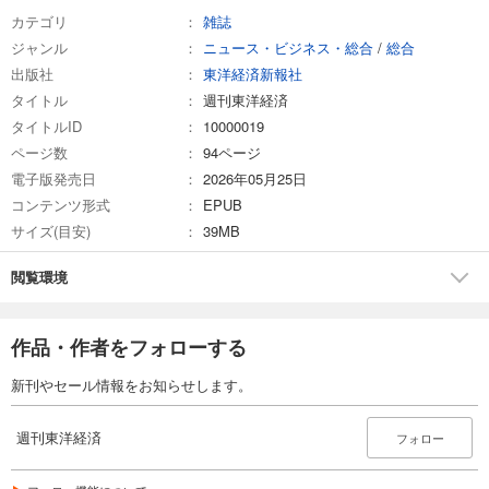
カテゴリ
雑誌
試し読み
ジャンル
ニュース・ビジネス・総合
/
総合
あらすじを表示する
出版社
東洋経済新報社
週刊東洋経済 2026/3/7号
タイトル
週刊東洋経済
880
タイトルID
円 (税込)
10000019
カート
ページ数
94ページ
電子版発売日
2026年05月25日
試し読み
コンテンツ形式
EPUB
あらすじを表示する
サイズ(目安)
39MB
週刊東洋経済 2026/2/21・2/28合併号
閲覧環境
880
円 (税込)
カート
作品・作者をフォローする
試し読み
あらすじを表示する
新刊やセール情報をお知らせします。
週刊東洋経済 2026/2/14号
880
週刊東洋経済
円 (税込)
フォロー
カート