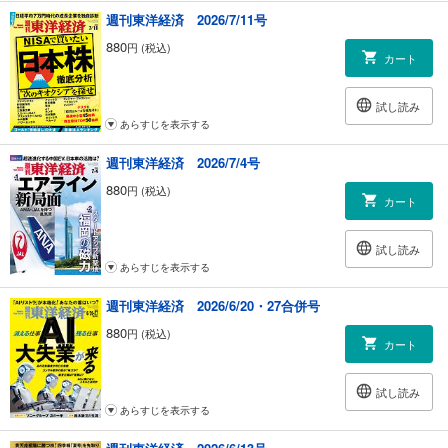
｜トップに直撃｜
週刊東洋経済 2026/7/11号
｜フォーカス政治｜
880
円 (税込)
｜マネー潮流｜
カート
｜中国動態｜
｜財新｜
試し読み
｜少数異見｜｜ヤバい会社烈伝｜
あらすじを表示する
｜知の技法出世の作法｜
｜話題の本｜
週刊東洋経済 2026/7/4号
｜名著は知っている｜
｜ビジネスと人生は絶望に満ちている｜
880
円 (税込)
カート
｜西野智彦の金融秘録｜
｜21世紀の証言｜
｜次号予告｜
試し読み
あらすじを表示する
週刊東洋経済 2026/6/20・27合併号
880
円 (税込)
カート
試し読み
あらすじを表示する