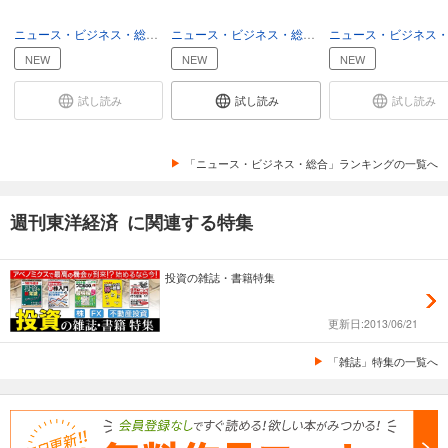
週刊東洋経済 2025/12/6号
ニュース・ビジネス・総合
ビジネス
ニュース・ビジネス・総合
総合
880
円 (税込)
NEW
NEW
NEW
カート
試し読み
試し読み
試し読み
試し読み
あらすじを表示する
「ニュース・ビジネス・総合」ランキングの一覧へ
週刊東洋経済 2025/11/22・11/29合併号
880
円 (税込)
カート
週刊東洋経済 に関連する特集
試し読み
あらすじを表示する
投資の雑誌・書籍特集
週刊東洋経済 2025/11/15号
更新日:2013/06/21
880
円 (税込)
カート
「雑誌」特集の一覧へ
試し読み
あらすじを表示する