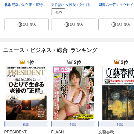
あらすじを表示する
北爪宏幸
矢立肇・富野由悠季
男性誌・女性誌
女性誌
岡沢六十四
ヨウセイ
NEW
週刊東洋経済 2025/12/27・2026/1/3合併号
880
円 (税込)
試し読み
試し読み
試し読み
カート
試し読み
あらすじを表示する
ニュース・ビジネス・総合 ランキング
週刊東洋経済 2025/12/20号
1位
2位
3位
880
円 (税込)
カート
試し読み
あらすじを表示する
週刊東洋経済 2025/12/13号
880
円 (税込)
カート
雑誌
雑誌
雑誌
試し読み
PRESIDENT
FLASH
文藝春秋
あらすじを表示する