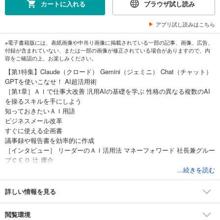
カートに入れる
ブラウザ試し読み
アプリ試し読みはこちら
※電子書籍版には、表紙画像や中吊り画像に掲載されている一部の記事、画像、広告、
付録が含まれていない、または一部の画像が修正されている場合がありますので、内
容をご確認の上、お楽しみください。
【第1特集】Claude（クロード） Gemini（ジェミニ） Chat（チャット）
GPTを使いこなせ！ AI超活用術
［第1章］ＡＩで仕事大改善 汎用AIの基礎を学ぶ 性格の異なる複数のAI
を操るスキルを手にしよう
知っておきたいＡＩ用語
ビジネスメール改革
すぐに使える企画書
議事録や報告書を効率的に作成
［インタビュー］ リーダーのＡＩ活用法 マネーフォワード 社長兼グルー
プＣＥＯ 辻 庸介
シナモン 社長ＣＥＯ 平野未来
...続きを読む
［第2章］ＡＩで生活も充実 英会話力をアップ 「完全個別化」授業が実
現 英語学習は娯楽に変わる
詳しい情報を見る
完璧な旅行計画を作りたい
株式投資に役立てたい
閲覧環境
ライフプランを考えたい