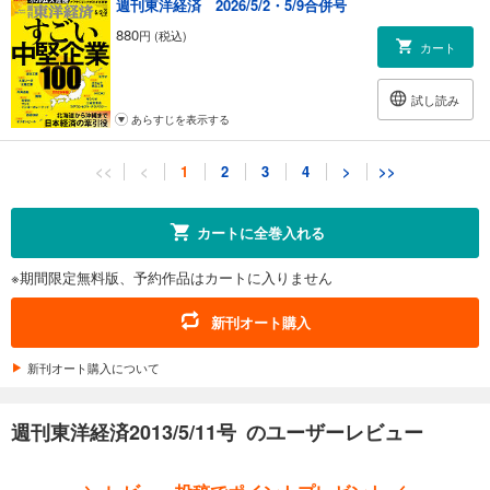
週刊東洋経済 2026/5/2・5/9合併号
880
円 (税込)
カート
試し読み
あらすじを表示する
週刊東洋経済 2026/4/18・4/25合併号
<<
<
1
2
3
4
>
>>
880
円 (税込)
カート
カートに全巻入れる
試し読み
※期間限定無料版、予約作品はカートに入りません
あらすじを表示する
週刊東洋経済 2026/4/11号
新刊オート購入
880
円 (税込)
カート
新刊オート購入について
試し読み
週刊東洋経済2013/5/11号 のユーザーレビュー
あらすじを表示する
週刊東洋経済 2026/4/4号