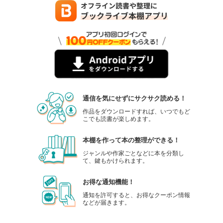
週刊東洋経済 2025年9/27・10/4合併号
880
円 (税込)
カート
試し読み
あらすじを表示する
週刊東洋経済 2025年9/13・20合併号
880
円 (税込)
通信を気にせずにサクサク読める！
カート
作品をダウンロードすれば、いつでもど
こでも読書が楽しめます。
試し読み
あらすじを表示する
本棚を作って本の整理ができる！
週刊東洋経済 2025/9/6号
ジャンルや作家ごとなどに本を分類し
て、鍵もかけられます。
880
円 (税込)
カート
お得な通知機能！
試し読み
通知を許可すると、お得なクーポン情報
などが届きます。
あらすじを表示する
週刊東洋経済 2025/8/30号