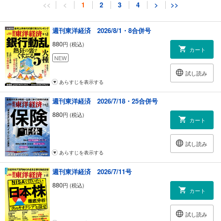
<<
<
1
2
3
4
>
>>
週刊東洋経済 2026/8/1・8合併号
880
円 (税込)
カート
NEW
試し読み
あらすじを表示する
週刊東洋経済 2026/7/18・25合併号
880
円 (税込)
カート
試し読み
あらすじを表示する
週刊東洋経済 2026/7/11号
880
円 (税込)
カート
試し読み