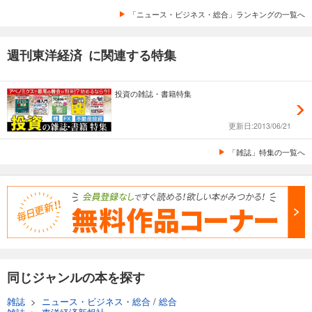
あらすじを表示する
「ニュース・ビジネス・総合」ランキングの一覧へ
週刊東洋経済 2025/11/22・11/29合併号
週刊東洋経済 に関連する特集
880
円 (税込)
カート
投資の雑誌・書籍特集
試し読み
あらすじを表示する
更新日:2013/06/21
週刊東洋経済 2025/11/15号
「雑誌」特集の一覧へ
880
円 (税込)
カート
試し読み
あらすじを表示する
週刊東洋経済 2025/11/8号
880
円 (税込)
カート
同じジャンルの本を探す
試し読み
雑誌
>
ニュース・ビジネス・総合
/
総合
あらすじを表示する