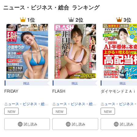
試し読み
ニュース・ビジネス・総合 ランキング
あらすじを表示する
1位
2位
3位
週刊東洋経済 2025/12/20号
880
円 (税込)
カート
試し読み
あらすじを表示する
週刊東洋経済 2025/12/13号
880
円 (税込)
カート
雑誌
雑誌
雑誌
FRIDAY
FLASH
ダイヤモンドＺＡｉ
試し読み
あらすじを表示する
ニュース・ビジネス・総合
総合
ニュース・ビジネス・総合
総合
週刊東洋経済 2025/12/6号
NEW
NEW
NEW
880
円 (税込)
カート
試し読み
試し読み
試し読み
試し読み