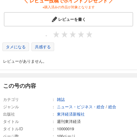
＼ レビュー投稿でポイントプレゼント ／
880
円 (税込)
※購入済みの作品が対象となります
カート
レビューを書く
試し読み
あらすじを表示する
-
週刊東洋経済 2026/3/28号
タメになる
共感する
880
円 (税込)
カート
レビューがありません。
試し読み
あらすじを表示する
週刊東洋経済 2026/3/14・3/21合併号
この号の内容
880
円 (税込)
カート
カテゴリ
雑誌
ジャンル
ニュース・ビジネス・総合
/
総合
試し読み
出版社
東洋経済新報社
あらすじを表示する
タイトル
週刊東洋経済
週刊東洋経済 2026/3/7号
タイトルID
10000019
880
円 (税込)
ページ数
100ページ