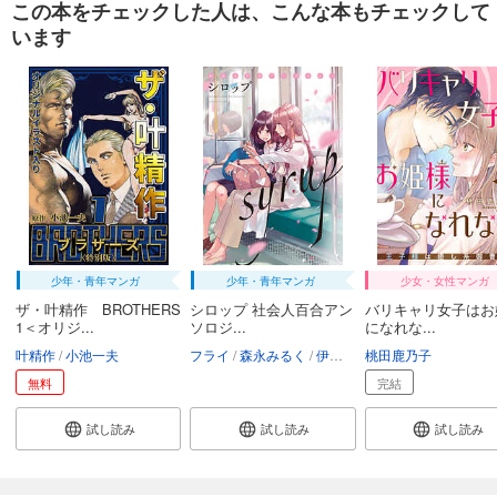
この本をチェックした人は、こんな本もチェックして
います
試し読み
あらすじを表示する
週刊東洋経済 2026/1/24号
880
円 (税込)
カート
試し読み
あらすじを表示する
週刊東洋経済 2026/1/10・1/17合併号
少年・青年マンガ
少年・青年マンガ
少女・女性マンガ
880
円 (税込)
カート
ザ・叶精作 BROTHERS
シロップ 社会人百合アン
バリキャリ女子はお
1＜オリジ...
ソロジ...
になれな...
叶精作
小池一夫
フライ
森永みるく
伊藤ハチ
桃田鹿乃子
玄鉄絢
天野しゅに
試し読み
あらすじを表示する
無料
完結
週刊東洋経済 2025/12/27・2026/1/3合併号
試し読み
試し読み
試し読み
880
円 (税込)
カート