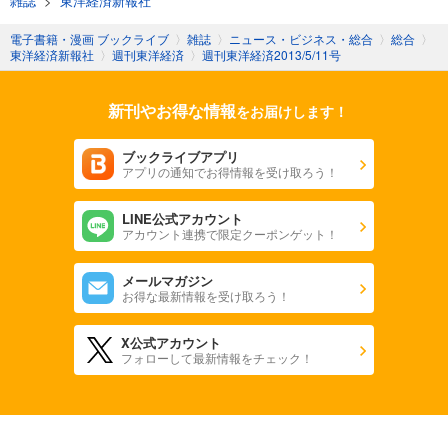
雑誌
>
東洋経済新報社
週刊東洋経済 2025/11/1号
電子書籍・漫画 ブックライブ
〉
雑誌
〉
ニュース・ビジネス・総合
〉
総合
〉
東洋経済新報社
〉
週刊東洋経済
〉
週刊東洋経済2013/5/11号
880
円 (税込)
カート
新刊やお得な情報
をお届けします！
試し読み
あらすじを表示する
ブックライブアプリ
アプリの通知でお得情報を受け取ろう！
週刊東洋経済 2025/10/25号
880
円 (税込)
カート
LINE公式アカウント
アカウント連携で限定クーポンゲット！
試し読み
メールマガジン
あらすじを表示する
お得な最新情報を受け取ろう！
週刊東洋経済 2025年10/11・10/18合併号
X公式アカウント
880
円 (税込)
フォローして最新情報をチェック！
カート
試し読み
あらすじを表示する