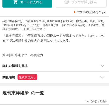
カートに入れる
ブラウザ試し読み
アプリ試し読みはこちら
※電子書籍版には、表紙画像や中吊り画像に掲載されている一部の記事、画像、広告、
付録が含まれていない、または一部の画像が修正されている場合がありますので、内
容をご確認の上、お楽しみください。
「異次元緩和」で不動産市場の回復ムードが高まってきた。しかし、水
面下では優勝劣敗の動きが鮮明になりつつある。
第2特集 爆速ヤフーの突破力
詳しい情報を見る
閲覧環境
注意事項あり
週刊東洋経済 の一覧
1～10件目
/
723件