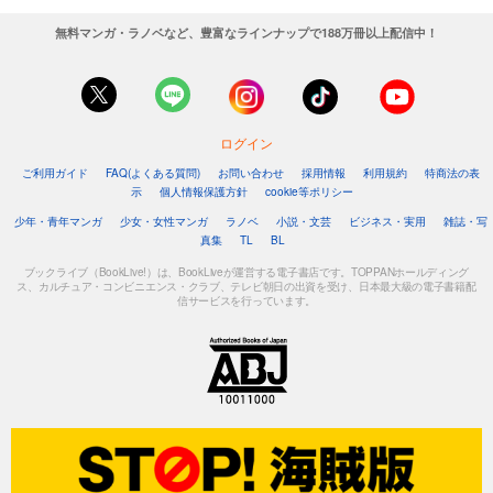
880
円 (税込)
無料マンガ・ラノベなど、豊富なラインナップで188万冊以上配信中！
カート
試し読み
あらすじを表示する
ログイン
週刊東洋経済 2025/8/23号
ご利用ガイド
FAQ(よくある質問)
お問い合わせ
採用情報
利用規約
特商法の表
880
円 (税込)
示
個人情報保護方針
cookie等ポリシー
カート
少年・青年マンガ
少女・女性マンガ
ラノベ
小説・文芸
ビジネス・実用
雑誌・写
真集
TL
BL
試し読み
あらすじを表示する
ブックライブ（BookLive!）は、BookLiveが運営する電子書店です。TOPPANホールディング
ス、カルチュア・コンビニエンス・クラブ、テレビ朝日の出資を受け、日本最大級の電子書籍配
信サービスを行っています。
週刊東洋経済 2025/8/9-16合併号
880
円 (税込)
カート
試し読み
あらすじを表示する
週刊東洋経済 2025/8/2号