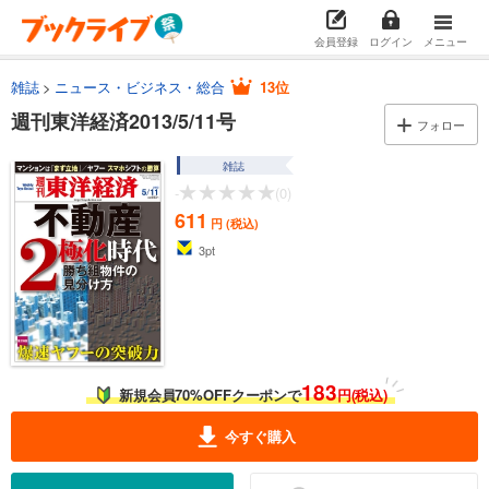
会員登録
ログイン
メニュー
雑誌
ニュース・ビジネス・総合
13位
週刊東洋経済2013/5/11号
フォロー
雑誌
-
(0)
611
円 (税込)
3
pt
183
新規会員70%OFFクーポンで
円(税込)
今すぐ購入