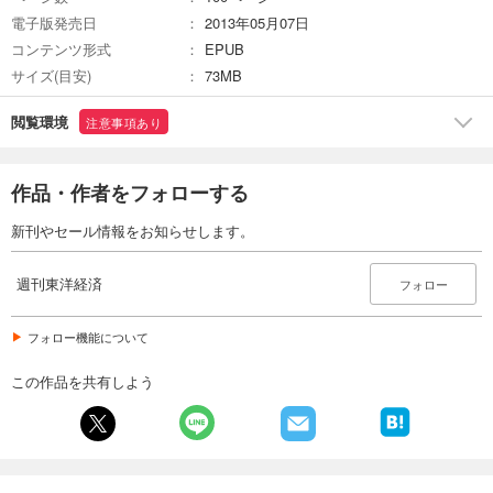
カート
電子版発売日
2013年05月07日
コンテンツ形式
EPUB
試し読み
サイズ(目安)
73MB
あらすじを表示する
週刊東洋経済 2026/2/21・2/28合併号
閲覧環境
注意事項あり
880
円 (税込)
カート
作品・作者をフォローする
試し読み
新刊やセール情報をお知らせします。
あらすじを表示する
週刊東洋経済 2026/2/14号
週刊東洋経済
フォロー
880
円 (税込)
カート
フォロー機能について
試し読み
この作品を共有しよう
あらすじを表示する
週刊東洋経済 2026/1/31・2/7合併号
880
円 (税込)
カート