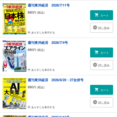
｜フォーカス政治｜塩田 潮
週刊東洋経済 2026/7/11号
｜中国動態｜梶谷 懐
880
円 (税込)
｜財新 Opinion &News｜
カート
｜グローバル・アイ｜スラヴォイ・ジジェク
｜Inside USA｜瀧口範子
試し読み
｜FROM The New York Times｜
あらすじを表示する
｜マネー潮流｜木内登英
｜少数異見｜
週刊東洋経済 2026/7/4号
｜知の技法 出世の作法｜佐藤 優
｜経済学者が読み解く 現代社会のリアル｜福田 慧
880
円 (税込)
カート
｜話題の本｜『黒い海 船は突然、深海へ消えた』著者 伊澤理江氏に聞く
ほか
｜ゴルフざんまい｜小林浩美
試し読み
｜シンクタンク 厳選リポート｜
あらすじを表示する
｜PICK UP 東洋経済ONLINE｜
週刊東洋経済 2026/6/20・27合併号
｜次号予告｜
880
円 (税込)
カート
試し読み
あらすじを表示する