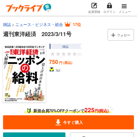
会員登録
ログイン
メニュー
雑誌
ニュース・ビジネス・総合
17位
週刊東洋経済 2023/3/11号
フォロー
雑誌
-
(0)
750
円 (税込)
3
pt
225
新規会員70%OFFクーポンで
円(税込)
今すぐ購入