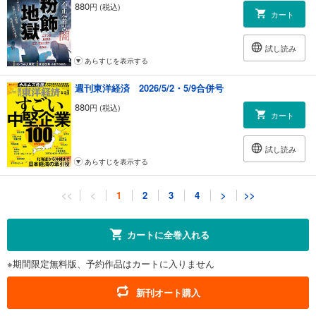
880
円 (税込)
カート
試し読み
あらすじを表示する
週刊東洋経済 2026/5/2・5/9合併号
880
円 (税込)
カート
試し読み
あらすじを表示する
週刊東洋経済 2026/4/18・4/25合併号
<<
<
1
2
3
4
>
>>
880
円 (税込)
カート
カートに全巻入れる
試し読み
※期間限定無料版、予約作品はカートに入りません
あらすじを表示する
週刊東洋経済 2026/4/11号
新刊オート購入
880
円 (税込)