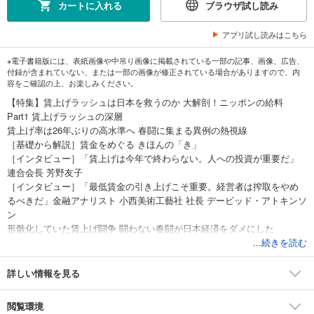
カートに入れる
ブラウザ試し読み
アプリ試し読みはこちら
※電子書籍版には、表紙画像や中吊り画像に掲載されている一部の記事、画像、広告、
付録が含まれていない、または一部の画像が修正されている場合がありますので、内
容をご確認の上、お楽しみください。
【特集】賃上げラッシュは日本を救うのか 大解剖！ニッポンの給料
Part1 賃上げラッシュの深層
賃上げ率は26年ぶりの高水準へ 春闘に集まる異例の熱視線
［基礎から解説］賃金をめぐる きほんの「き」
［インタビュー］「賃上げは今年で終わらない。人への投資が重要だ」
連合会長 芳野友子
［インタビュー］「最低賃金の引き上げこそ重要。経営者は搾取をやめ
るべきだ」金融アナリスト 小西美術工藝社 社長 デービッド・アトキンソ
ン
形骸化していた賃上げ闘争 闘わない春闘が日本経済をダメにした
Part2 日本企業 人事の新ルール
...続きを読む
給与と働き方のリアル
（メガバンク）初任給引き上げ 若手流出に危機感
詳しい情報を見る
（大和ハウス工業）「飛び級」で昇進 若手抜擢の実力主義
（キヤノン）終身雇用の維持を公言 「役割給」で社員を評価
閲覧環境
日本生命 営業職員 7％引き上げの事情