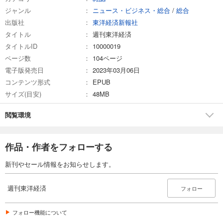
ジャンル
ニュース・ビジネス・総合
/
総合
試し読み
出版社
東洋経済新報社
あらすじを表示する
タイトル
週刊東洋経済
週刊東洋経済 2026/3/7号
タイトルID
10000019
880
円 (税込)
ページ数
104ページ
カート
電子版発売日
2023年03月06日
コンテンツ形式
EPUB
試し読み
サイズ(目安)
48MB
あらすじを表示する
週刊東洋経済 2026/2/21・2/28合併号
閲覧環境
880
円 (税込)
カート
作品・作者をフォローする
試し読み
新刊やセール情報をお知らせします。
あらすじを表示する
週刊東洋経済 2026/2/14号
週刊東洋経済
フォロー
880
円 (税込)
カート
フォロー機能について