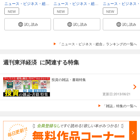
ニュース・ビジネス・総合
総合
ニュース・ビジネス・総合
総合
週刊東洋経済 2025/12/6号
NEW
NEW
NEW
880
円 (税込)
カート
試し読み
試し読み
試し読み
試し読み
あらすじを表示する
「ニュース・ビジネス・総合」ランキングの一覧へ
週刊東洋経済 2025/11/22・11/29合併号
週刊東洋経済 に関連する特集
880
円 (税込)
カート
投資の雑誌・書籍特集
試し読み
あらすじを表示する
更新日:2013/06/21
週刊東洋経済 2025/11/15号
「雑誌」特集の一覧へ
880
円 (税込)
カート
試し読み
あらすじを表示する