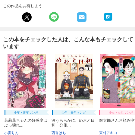
試し読み
この作品を共有しよう
あらすじを表示する
週刊東洋経済 2026/1/31・2/7合併号
880
円 (税込)
カート
この本をチェックした人は、こんな本もチェックして
います
試し読み
あらすじを表示する
週刊東洋経済 2026/1/24号
880
円 (税込)
カート
試し読み
あらすじを表示する
週刊東洋経済 2026/1/10・1/17合併号
少年・青年マンガ
少年・青年マンガ
少女・女性マンガ
880
円 (税込)
カート
茉莉花ちゃんの好感度は
波うららかに、めおと日
銀太郎さんお頼み申す
ぶっ壊れ...
和 分冊...
小麦りん
西香はち
東村アキコ
試し読み