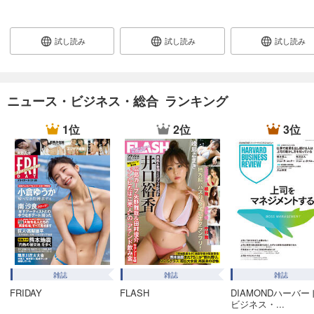
あらすじを表示する
週刊東洋経済 2025/12/27・2026/1/3合併号
試し読み
試し読み
試し読み
880
円 (税込)
カート
試し読み
ニュース・ビジネス・総合 ランキング
あらすじを表示する
1位
2位
3位
週刊東洋経済 2025/12/20号
880
円 (税込)
カート
試し読み
あらすじを表示する
週刊東洋経済 2025/12/13号
880
円 (税込)
カート
雑誌
雑誌
雑誌
FRIDAY
FLASH
DIAMONDハーバー
試し読み
ビジネス・...
あらすじを表示する