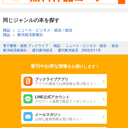
週刊東洋経済 2025/11/8号
880
円 (税込)
カート
同じジャンルの本を探す
試し読み
雑誌
>
ニュース・ビジネス・総合
/
総合
あらすじを表示する
雑誌
>
東洋経済新報社
週刊東洋経済 2025/11/1号
電子書籍・漫画 ブックライブ
〉
雑誌
〉
ニュース・ビジネス・総合
〉
総合
〉
東洋経済新報社
〉
週刊東洋経済
〉
週刊東洋経済 2023/3/11号
880
円 (税込)
カート
新刊やお得な情報
をお届けします！
試し読み
あらすじを表示する
ブックライブアプリ
アプリの通知でお得情報を受け取ろう！
週刊東洋経済 2025/10/25号
880
円 (税込)
カート
LINE公式アカウント
アカウント連携で限定クーポンゲット！
試し読み
メールマガジン
あらすじを表示する
お得な最新情報を受け取ろう！
週刊東洋経済 2025年10/11・10/18合併号