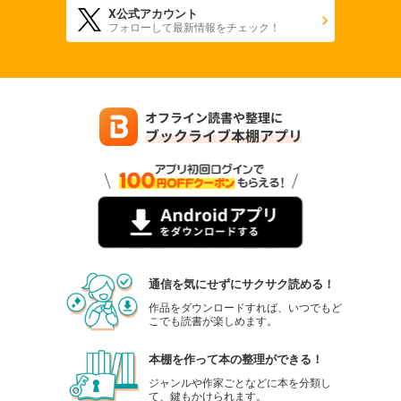
X公式アカウント
880
円 (税込)
フォローして最新情報をチェック！
カート
試し読み
あらすじを表示する
週刊東洋経済 2025年9/27・10/4合併号
880
円 (税込)
カート
試し読み
あらすじを表示する
週刊東洋経済 2025年9/13・20合併号
880
円 (税込)
通信を気にせずにサクサク読める！
カート
作品をダウンロードすれば、いつでもど
こでも読書が楽しめます。
試し読み
あらすじを表示する
本棚を作って本の整理ができる！
週刊東洋経済 2025/9/6号
ジャンルや作家ごとなどに本を分類し
て、鍵もかけられます。
880
円 (税込)