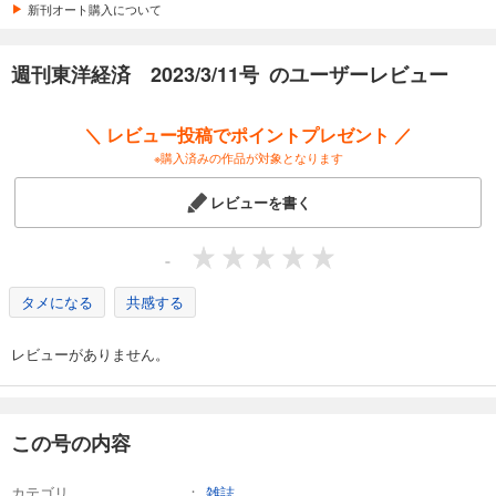
カート
新刊オート購入について
試し読み
週刊東洋経済 2023/3/11号 のユーザーレビュー
あらすじを表示する
週刊東洋経済 2026/4/4号
＼ レビュー投稿でポイントプレゼント ／
880
円 (税込)
※購入済みの作品が対象となります
カート
レビューを書く
試し読み
あらすじを表示する
-
週刊東洋経済 2026/3/28号
タメになる
共感する
880
円 (税込)
カート
レビューがありません。
試し読み
あらすじを表示する
週刊東洋経済 2026/3/14・3/21合併号
この号の内容
880
円 (税込)
カート
カテゴリ
雑誌