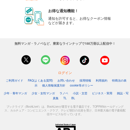
カート
お得な通知機能！
試し読み
通知を許可すると、お得なクーポン情報
などが届きます。
あらすじを表示する
週刊東洋経済 2025/8/30号
880
円 (税込)
無料マンガ・ラノベなど、豊富なラインナップで188万冊以上配信中！
カート
試し読み
あらすじを表示する
ログイン
週刊東洋経済 2025/8/23号
ご利用ガイド
FAQ(よくある質問)
お問い合わせ
採用情報
利用規約
特商法の表
880
円 (税込)
示
個人情報保護方針
cookie等ポリシー
カート
少年・青年マンガ
少女・女性マンガ
ラノベ
小説・文芸
ビジネス・実用
雑誌・写
真集
TL
BL
試し読み
あらすじを表示する
ブックライブ（BookLive!）は、BookLiveが運営する電子書店です。TOPPANホールディング
ス、カルチュア・コンビニエンス・クラブ、テレビ朝日の出資を受け、日本最大級の電子書籍配
信サービスを行っています。
週刊東洋経済 2025/8/9-16合併号
880
円 (税込)
カート