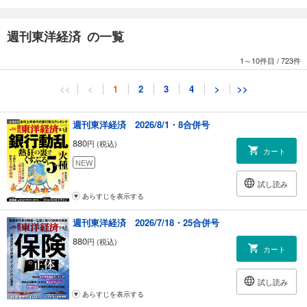
「獺祭」メーカーが初任給9万円増 地方中小 賃上げ企業の秘訣
報酬水準と勤続年数に注目 MyNewsJapan編集長 渡邉正裕 ほんとにいい
週刊東洋経済 の一覧
会社とは何か？
「給料は低くてもいい」という就活を後悔 コンサル転職 若手エリートの
1～10件目
/
723件
胸の内
激変する成長市場で人材枯渇 ゲーム業界 賃上げレースの深層
<<
<
1
2
3
4
>
>>
転職・就職サイトの1300万件の口コミでわかった ユニーク指標で見る い
い会社
制度設計で企業も悩む 役職定年バブル世代の処遇と悲哀 人事ジャーナリ
週刊東洋経済 2026/8/1・8合併号
スト 溝上憲文
880
円 (税込)
［独自試算］主要1400社 40歳年収ランキング
カート
NEW
【深層リポート】ウーバー配達員25人のリアル 僕たちはなぜ働くのか
試し読み
あらすじを表示する
連載
｜経済を見る眼｜柳川範之
週刊東洋経済 2026/7/18・25合併号
｜ニュースの核心｜福田恵介
880
円 (税込)
｜編集部から｜
カート
｜ニュース最前線｜
｜発見！ 成長企業｜オハラ
試し読み
｜会社四季報 注目決算｜
あらすじを表示する
｜トップに直撃｜福山通運 社長 小丸成洋