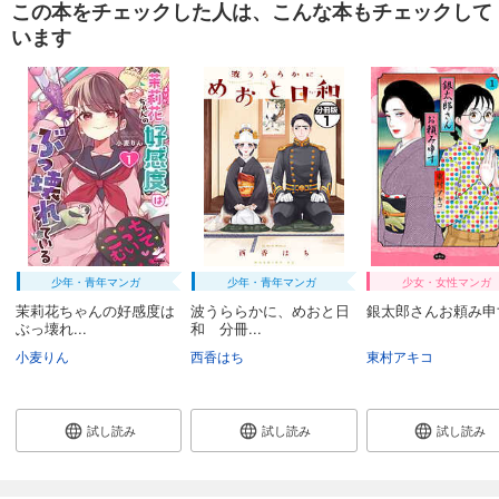
この本をチェックした人は、こんな本もチェックして
います
試し読み
あらすじを表示する
週刊東洋経済 2026/1/24号
880
円 (税込)
カート
試し読み
あらすじを表示する
週刊東洋経済 2026/1/10・1/17合併号
少年・青年マンガ
少年・青年マンガ
少女・女性マンガ
880
円 (税込)
カート
茉莉花ちゃんの好感度は
波うららかに、めおと日
銀太郎さんお頼み申す
ぶっ壊れ...
和 分冊...
小麦りん
西香はち
東村アキコ
試し読み
あらすじを表示する
週刊東洋経済 2025/12/27・2026/1/3合併号
試し読み
試し読み
試し読み
880
円 (税込)
カート