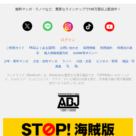
880
円 (税込)
無料マンガ・ラノベなど、豊富なラインナップで188万冊以上配信中！
カート
試し読み
あらすじを表示する
ログイン
週刊東洋経済 2025/8/23号
ご利用ガイド
FAQ(よくある質問)
お問い合わせ
採用情報
利用規約
特商法の表
880
円 (税込)
示
個人情報保護方針
cookie等ポリシー
カート
少年・青年マンガ
少女・女性マンガ
ラノベ
小説・文芸
ビジネス・実用
雑誌・写
真集
TL
BL
試し読み
あらすじを表示する
ブックライブ（BookLive!）は、BookLiveが運営する電子書店です。TOPPANホールディング
ス、カルチュア・コンビニエンス・クラブ、テレビ朝日の出資を受け、日本最大級の電子書籍配
信サービスを行っています。
週刊東洋経済 2025/8/9-16合併号
880
円 (税込)
カート
試し読み
あらすじを表示する
週刊東洋経済 2025/8/2号