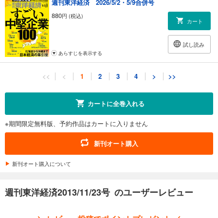
週刊東洋経済 2026/5/2・5/9合併号
880
円 (税込)
カート
試し読み
あらすじを表示する
週刊東洋経済 2026/4/18・4/25合併号
<<
<
1
2
3
4
>
>>
880
円 (税込)
カート
カートに全巻入れる
試し読み
※期間限定無料版、予約作品はカートに入りません
あらすじを表示する
週刊東洋経済 2026/4/11号
新刊オート購入
880
円 (税込)
カート
新刊オート購入について
試し読み
週刊東洋経済2013/11/23号 のユーザーレビュー
あらすじを表示する
週刊東洋経済 2026/4/4号