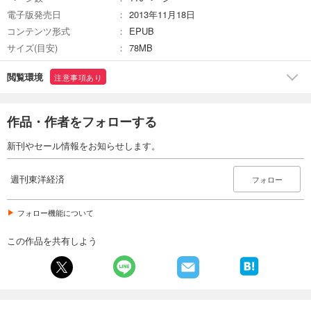
カート
電子版発売日
2013年11月18日
コンテンツ形式
EPUB
試し読み
サイズ(目安)
78MB
あらすじを表示する
週刊東洋経済 2026/2/21・2/28合併号
閲覧環境
注意事項あり
880
円 (税込)
カート
作品・作者をフォローする
試し読み
新刊やセール情報をお知らせします。
あらすじを表示する
週刊東洋経済 2026/2/14号
週刊東洋経済
フォロー
880
円 (税込)
カート
フォロー機能について
試し読み
この作品を共有しよう
あらすじを表示する
週刊東洋経済 2026/1/31・2/7合併号
880
円 (税込)
カート