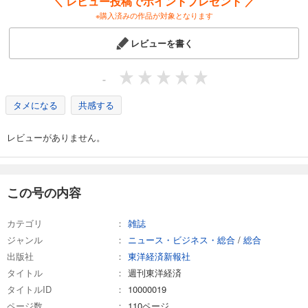
＼ レビュー投稿でポイントプレゼント ／
880
円 (税込)
※購入済みの作品が対象となります
カート
レビューを書く
試し読み
あらすじを表示する
-
週刊東洋経済 2026/3/28号
タメになる
共感する
880
円 (税込)
カート
レビューがありません。
試し読み
あらすじを表示する
週刊東洋経済 2026/3/14・3/21合併号
この号の内容
880
円 (税込)
カート
カテゴリ
雑誌
ジャンル
ニュース・ビジネス・総合
/
総合
試し読み
出版社
東洋経済新報社
あらすじを表示する
タイトル
週刊東洋経済
週刊東洋経済 2026/3/7号
タイトルID
10000019
880
円 (税込)
ページ数
110ページ