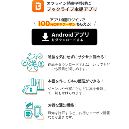
週刊東洋経済 2025年9/27・10/4合併号
880
円 (税込)
カート
試し読み
あらすじを表示する
週刊東洋経済 2025年9/13・20合併号
880
円 (税込)
通信を気にせずにサクサク読める！
カート
作品をダウンロードすれば、いつでもど
こでも読書が楽しめます。
試し読み
あらすじを表示する
本棚を作って本の整理ができる！
週刊東洋経済 2025/9/6号
ジャンルや作家ごとなどに本を分類し
て、鍵もかけられます。
880
円 (税込)
カート
お得な通知機能！
試し読み
通知を許可すると、お得なクーポン情報
などが届きます。
あらすじを表示する
週刊東洋経済 2025/8/30号