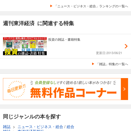
あらすじを表示する
「ニュース・ビジネス・総合」ランキングの一覧へ
週刊東洋経済 2025/11/22・11/29合併号
週刊東洋経済 に関連する特集
880
円 (税込)
カート
投資の雑誌・書籍特集
試し読み
あらすじを表示する
更新日:2013/06/21
週刊東洋経済 2025/11/15号
「雑誌」特集の一覧へ
880
円 (税込)
カート
試し読み
あらすじを表示する
週刊東洋経済 2025/11/8号
880
円 (税込)
カート
同じジャンルの本を探す
試し読み
雑誌
>
ニュース・ビジネス・総合
/
総合
あらすじを表示する