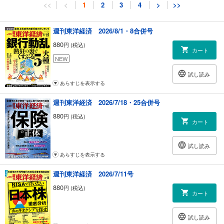
<<
<
1
2
3
4
>
>>
週刊東洋経済 2026/8/1・8合併号
880
円 (税込)
カート
NEW
試し読み
あらすじを表示する
週刊東洋経済 2026/7/18・25合併号
880
円 (税込)
カート
試し読み
あらすじを表示する
週刊東洋経済 2026/7/11号
880
円 (税込)
カート
試し読み