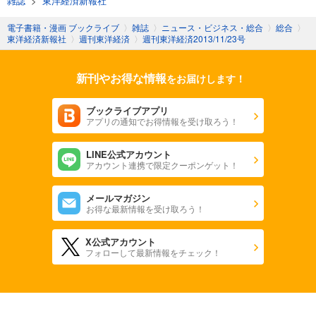
雑誌
>
東洋経済新報社
週刊東洋経済 2025/11/1号
電子書籍・漫画 ブックライブ
〉
雑誌
〉
ニュース・ビジネス・総合
〉
総合
〉
東洋経済新報社
〉
週刊東洋経済
〉
週刊東洋経済2013/11/23号
880
円 (税込)
カート
新刊やお得な情報
をお届けします！
試し読み
あらすじを表示する
ブックライブアプリ
アプリの通知でお得情報を受け取ろう！
週刊東洋経済 2025/10/25号
880
円 (税込)
カート
LINE公式アカウント
アカウント連携で限定クーポンゲット！
試し読み
メールマガジン
あらすじを表示する
お得な最新情報を受け取ろう！
週刊東洋経済 2025年10/11・10/18合併号
X公式アカウント
880
円 (税込)
フォローして最新情報をチェック！
カート
試し読み
あらすじを表示する