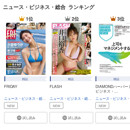
試し読み
ニュース・ビジネス・総合 ランキング
あらすじを表示する
1位
2位
3位
週刊東洋経済 2025/12/20号
880
円 (税込)
カート
試し読み
あらすじを表示する
週刊東洋経済 2025/12/13号
880
円 (税込)
カート
雑誌
雑誌
雑誌
FRIDAY
FLASH
DIAMONDハーバー
試し読み
ビジネス・...
あらすじを表示する
ニュース・ビジネス・総合
総合
ニュース・ビジネス・総合
総合
週刊東洋経済 2025/12/6号
NEW
NEW
NEW
880
円 (税込)
カート
試し読み
試し読み
試し読み
試し読み