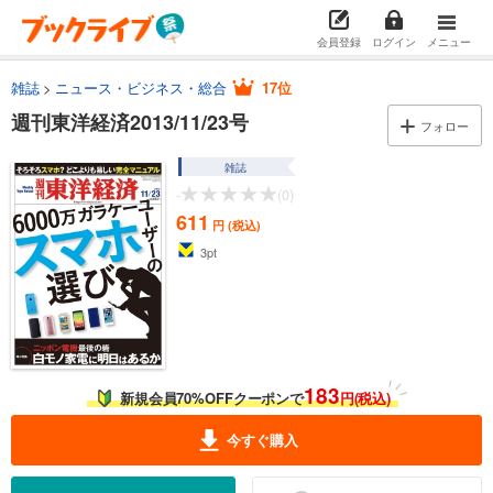
会員登録
ログイン
メニュー
雑誌
ニュース・ビジネス・総合
17位
週刊東洋経済2013/11/23号
フォロー
雑誌
-
(0)
611
円 (税込)
3
pt
183
新規会員70%OFFクーポンで
円(税込)
今すぐ購入