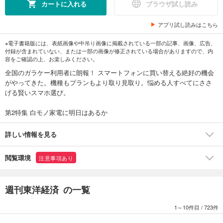
カートに入れる
ブラウザ試し読み
アプリ試し読みはこちら
※電子書籍版には、表紙画像や中吊り画像に掲載されている一部の記事、画像、広告、
付録が含まれていない、または一部の画像が修正されている場合がありますので、内
容をご確認の上、お楽しみください。
全国のガラケー利用者に朗報！ スマートフォンに買い替える絶好の機会
がやってきた。機種もプランもより取り見取り。悩める人すべてにささ
げる賢いスマホ選び。
第2特集 白モノ家電に明日はあるか
詳しい情報を見る
閲覧環境
注意事項あり
週刊東洋経済 の一覧
1～10件目
/
723件