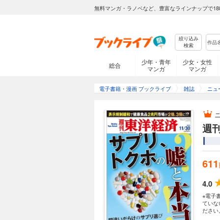
無料マンガ・ラノベなど、豊富なラインナップで18
絞り込み
検索
少年・青年
少女・女性
総合
マンガ
マンガ
電子書籍・漫画 ブックライブ
雑誌
ニュ
週刊
611
4.0
※電子
ていな
ださい