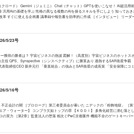
済を活写 「四季報創刊号」を読み解く ジャーナリスト 伊藤 歩 【深層リポート】「大人
（クロード） Gemini（ジェミニ） Chat（チャット）GPTを使いこなせ！ AI超活用術
座 大異変 野村証券から銀座の夜の街へ 「飲みながら株の話をしています」 きこさ
 汎用AIの基礎を学ぶ 性格の異なる複数のAIを操るスキルを手にしよう 知ってお
ート】“株価爆上げ” キオクシアの現在地 アナリストが読む
改革 すぐに使える企画書 議事録や報告書を効率的に作成 ［インタビュー］ リーダ
 “AIの次”にキオクシアが仕込む 「秘密計算スタートアップ」の潜在力 連載 ｜経済を見る
ド 社長兼グループＣＥＯ 辻 庸介 シナモン 社長ＣＥＯ 平野未来 ［第2章］ＡＩで
｜NEWS＆TOPICS最前線｜01 DeNA創業者の南場氏 15年ぶり社長復帰の必然 02
完全個別化」授業が実現 英語学習は娯楽に変わる 完璧な旅行計画を作りたい 株式
東の重要性は不変」 03 AI全賭けソフトバンクG 5兆円最高益の期待と懸念 ｜トッ
い 読むべき8冊 ＡＩを学び、実務に生かすために 【第2特集】ドローン経済安保の衝
マネー潮流｜ ｜中国動態｜ ｜Inside USA｜ ｜少数異見｜ ｜ゴルフざんまい｜ 
元防衛装備庁長官 土本英樹 アメリカが進めるドローン「脱中国化」の高い壁 ［イ
/5/23号
の作法｜ ｜話題の本｜ ｜名著は知っている｜ ｜ビジネスと人生は絶望に満ちている
ル戦略研究所主任研究員 伊藤弘太郎 自衛隊が頼る学生やハッカーらの民間研究会 【産業リ
21世紀の証言｜ ｜次号予告｜
次元のインド投資 スズキのインド「逆輸入車」がベンツやＢＭＷを追い抜いた理由 
融資 87兆円の罠 国策融資の知られざる巨大損失リ
ネー獲得の勝者は？ 宇宙ビジネスの熱波 図解！（高度別）宇宙ビジネスのホットスポ
ドル調達が深刻な問題に 連載 ｜経済を見る眼｜ ｜編集部から｜ ｜NEWS＆
主役 QPS、Synspective（シンスペクティブ）に勝算あり 過熱するSAR衛星争覇
1 ＮＴＴで異例の副社長人事 「通信中心」脱却で反撃へ 02 ベアリング2強が経営統合
tive 代表取締役CEO 新井元行 「垂直統合」の強みとSAR衛星の成長策 「安全保障に
03 包装資材が相次ぐ値上げ 高まるスーパーの再編機運 ｜トップに直撃｜ ｜フォーカ
カパーJSAT 大和ハウスGの地球観測から見えた課題 宇宙産業15兆円へ カギは脱官
動態｜ ｜財新｜ ｜少数異見｜｜ヤバい会社烈伝｜ ｜知の技法出世の作法｜ ｜話題
を逐次把握する世界初新技術 （住友林業） 衛星データでパーム農園収量増へ
ビジネスと人生は絶望に満ちている｜ ｜西野智彦の金融秘録｜ ｜21世紀の証言｜ 
nd） 測位データ活用で挑む交通マヒ解消 現実解は「外需」にあり IHIが狙う安保衛星デー
先に… 1200機「日の丸コンステ」浮上 ［第2部］岐路のロケット産業 スペースX
/5/16号
へ向かうのか 価格競争もヒートアップ 群雄割拠のロケットビジネス キャッシュフ
「H3」が勝てない理由 小型ロケット「カイロス」の窮地 直面する3つの課題 【第2特集】コ
夫妻が進める「承継」の全貌 驚異の投資術で脱カリスマなるか ［インタビュー］コ
 不正会計の闇 ［プロローグ］第三者委員会が暴いた ニデックの「粉飾地獄」 ［第
会長 兼 取締役会議長 襟川陽一 「60歳から『後継者』を意識 単純明快な会社であ
エア・ウォーター】 コンプラ欠如トップの罪 【ＫＤＤＩ】 多角化経営に潜む落とし
ザー工業の“変身”経営 ［インタビュー］ ブラザー工業 社長 池田和史 「失敗へ
ロの実力 ［第2章］監査法人の堕落 相次ぐPwC京都案件 機能不全のゲートキーパー
1 デンソーがローム
業も 毀誉褒貶の「駆け込み寺」 ［インタビュー］ 提言 不正会計再発防止策 日本
導体戦略の行方 02 牧野フライスＴＯＢが頓挫 軍事転用リスクの“実態” 03 サント
元金融庁 証券取引等監視委員会事務局長 佐々木清隆/弁護士 牛島 信 ［第3章］不正の行
城を崩せるか ｜トップに直撃｜ ｜フォーカス政治｜ ｜マネー潮流｜ ｜中国動態｜ ｜In
 不正会計の見破り方 金融庁の堪忍袋の緒が切れた 見破れない銀行に“喝” ［エピロ