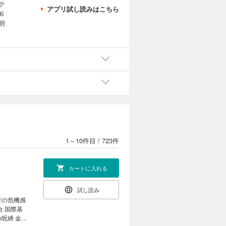
テ
アプリ試し読みはこちら
６
明
1～10件目
/
723件
カートに入れる
試し読み
行の危機感
合 国際基
呪縛 金融