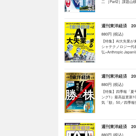
本株9選 食品＆外食
二 ［Part2］課
の落とし穴” 【スペシャルリポート】ゴールド「密輸潰し」の大波 【産業リポート】医療法人ランキング 【産業リ
益にあえぐ国内線の惨状 新幹
ポート】厨房機器の横綱 ホシザキ 連載 ｜経済を見る眼｜ ｜編集部から｜
九州・福岡の「磁力」
荒れ総会で起きた ｢み
［インタビュー］ 九
トに商機 「会話せず
福岡ラーメン職人の豚骨と
週刊東洋経済 202
Opinion & N
ポ 超速進化する中国
｜ ｜ビジネスと人生
880円 (税込)
勲 異色の中国製EV「エムタ」が日本上陸 連載 ｜経済を見
AIインフラ銘柄が演出
【特集】AI大失業が
間50分のニデック総
シャテクノロジー代表 
動態｜ ｜Inside
弘×Anthropic 
｜名著は知っている｜
［トップインタビュー
予告｜
奨、アクセンチュア日本
エーター以外みな失
不十分 派遣人材にＡＩ
週刊東洋経済 2026
IPOの富 技術系職
880円 (税込)
材は採用増 ＡＩ要約
「失業より怖いのはＡＩ監視 社員を“協働
【特集】四季報「夏号
ラ」は開発中止 加
ング1）最高益更新1
ビュー］ソニーグループCDO（最高デジ
気「額」50／四季報
顧客起点でサービスを常に進化 鈴木流「
（ランキング5）上方
TOPICS最前線｜0
つけた有望テーマ株7
揺るがす懸念 03 
テクニカルアナリス
マネー潮流｜ ｜中国動
年で株価5割上昇狙う
週刊東洋経済 2026
｜話題の本｜ ｜名著
配当金生活でFIRE
証言｜ ｜次号予告｜
880円 (税込)
高リターンを狙え 