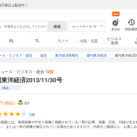
8万冊以上配信中！
Get!
セーフサーチ 中
来店pt
閲覧履
ビジネス
BL
TL
ラノベ
小説・文芸
実用
ース・ビジネス・総合
総合
東洋経済新報社
週刊東洋経済
週刊東洋経済201
ニュース・ビジネス・総合
12位
東洋経済2013/11/30号
雑誌
円 (税込)
3
pt
1件
書籍版には、表紙画像や中吊り画像に掲載されている一部の記事、画像、広告、付録が含ま
い、または一部の画像が修正されている場合がありますので、内容をご確認の上、お楽しみ
。