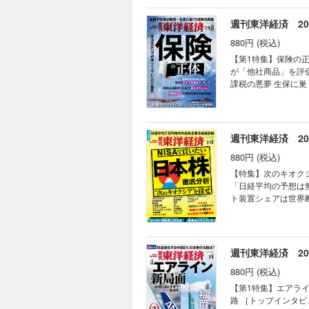
庁・日銀が相次ぎ警
ジア収益」 〈火種4
週刊東洋経済 202
AI戦争勃発 日立の
菱UFJFG 社長 半
880円 (税込)
合ラッシュ 加速す
【第1特集】保険の正
つけられた SBI地銀連合の行方 銀行実力ラ
が「他社商品」を評価
の勝ち筋 【スペシャルインタビュー】NHK（日本放送協会）会長 井上樹彦 受信料収入下げ止まりに全力を挙げて
課税の悪夢 生保に巣
取り組む 【産業リポート】シチズン 世界を狙う時計戦略 連載 ｜経済を見る眼｜ ｜編集部から｜ ｜NEWS＆
問われる事業投資 ［
TOPICS最前線｜
ジャパン 社長 石川
再上場へ着々 03 
【第2特集】ＡＩ時代
マネー潮流｜ ｜中国動
護士５人のリアル 【産業リポート】シェルター市場 勃興 シン・有事マネー ［インタビュー］国土交通副大臣 佐々
週刊東洋経済 2026
｜話題の本｜ ｜名著
木 紀 ［企業リポート
証言｜ ｜次号予告｜
880円 (税込)
ルインタビュー】元
続けている 連載 ｜経済を見る眼｜ ｜編集部から｜ ｜NEWS＆TOPICS最前線｜01 SBIがビットバンク買収 暗号資
【特集】次のキオクシ
産で国内最大勢力へ 
「日経平均の予想は無意
携の真意 ｜トップに直
ト装置シェアは世界断ト
ルフざんまい｜ ｜新
絶縁材料が急成長 防衛
絶望に満ちている｜ 
高益でも株価一服 防
トツの利益率47％ 蓄
兆円が射程圏内 バフェ
週刊東洋経済 202
商社との差 防衛･宇宙
880円 (税込)
高配当(14)日本製鉄
眼 3人の目利きが厳
【第1特集】エアライン
［インタビュー］注目
路 ［トップインタビ