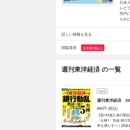
日本
レビ
兆円
らか
詳しい情報を見る
閲覧環境
注意事項あり
週刊東洋経済 の一覧
NEW
週刊東洋経済 202
880円 (税込)
【第1特集】銀行動乱
〈火種1〉預金 銀行
準を満たすべく調達