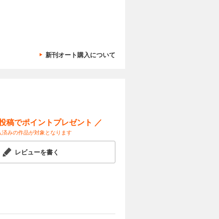
 SDV事
03 しずお
能化競争
｜中国動態
取り込め」
人生は絶望に
」 中国供
い販社の苦
カートに入れる
新刊オート購入について
高市「責任
試し読み
グスCEO
 元総務相
？ 【成長投
解禁で防衛
ける「３つ
【世界の財
見｜ ｜ゴ
 ［対談］
ジネスと人
究理事 平
定化を
ー投稿でポイントプレゼント ／
カートに入れる
人が大予測
入済みの作品が対象となります
も変われぬ
試し読み
「停滞」の
レビューを書く
ー会長 川
 売却・撤
の進化で市
パン機構の
 ホワイト職
マネー潮流
は知ってい
る岸田社長の
継候補が語
カートに入れる
してほしい