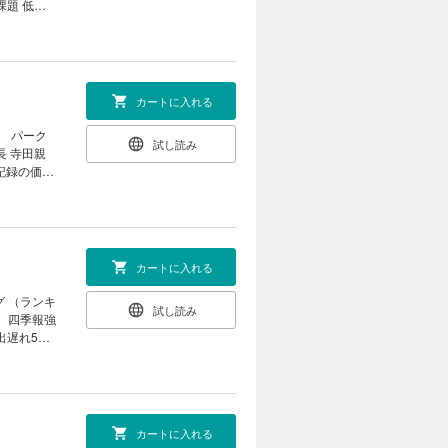
び “3つ
課題 低収
岡モデル
AI ペッ
 久保敏也
態｜ ｜財新
知っている
総経理 関口
カートに入れる
03 3時
］ パーク
試し読み
｜ ｜中国
長 寺田親
話題の本｜
タ記録の価値
｜ ｜次号
長 服部
「著名クリ
事務」では
上最大規模
国、ＡＩ人
カートに入れる
授 山崎 憲
グ （ランキ
試し読み
 ［インタ
0 四季報強
出遅れ50
夏号」で見
弱な財務を
券 チーフ
政治｜ ｜
注目！ 半
世の作法｜
cky流］
21世紀の
逆張り」で
カートに入れる
株 投資家