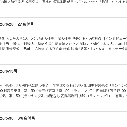
「株主優待銘柄」ランキング50 旧村上、オアシス、3D… アクティビストの流儀 銘柄選
題山積の国内航空業界 成田空港、背水の拡張構想 成田のボトルネック 「鉄道」が抱える
線と競合で生き残りへ 石川・小松空港の策と悩み 【第2特集】スタートアップ新聖地
 ｜NEWS＆TOPICS最前線｜01 日産、大
 ［インタビュー］ 福岡市長 高島宗一郎 トップダウンで改革断行 起業家を生む福
ずほ外し｣の異例事態 02 揺れるKADOKAWA 社長解任回避でも残る火種 03 カシオが
州のポテンシャルを語る！ 福岡県議会議長 蔵内勇夫／玉山銀行（台湾）福岡支店長
動かず」でヒット ｜トップに直撃｜ ｜フォーカス政治｜ ｜マネー潮流｜ ｜中国動
気骨 『会社四季報』最新夏号から 福岡トップ12銘柄を厳選！ 【産業リポート】現地ル
6/6/20・27合併号
ews｜ ｜少数異見｜ ｜ヤバい会社烈伝｜ ｜知の技法出世の作法｜ ｜話題の本｜ ｜名著は
EV ポニーAI、驚愕コストでロボタクシー量産へ ［インタビュー］ 東風日産乗用車
は絶望に満ちている｜ ｜西野智彦の金融秘録｜ ｜21世紀の証言｜ ｜次号予告｜
る眼｜ ｜編集部から｜ ｜NEWS＆TOPICS最前線｜01
 日経平均が初の7万円台に 02 調達額は史上最大の14兆円 スペースXの圧倒的影響力 
来る あなたの番はいつ？ 消える仕事・残る仕事 見分ける7つの視点 ［インタビュー
会 問われる「永守イズム」脱却 ｜トップに直撃｜ ｜フォーカス政治｜ ｜マネー潮流
上野山勝也 ［対談 SaaS×AI企業］敵か味方か？どう動く？AIビジネス Sansan社
 USA｜ ｜少数異見｜ ｜新約ソニー｜ ｜ゴルフざんまい｜ ｜知の技法出世の作法｜ ｜
Japan社長 東條英俊 ［Part1］AIをめぐる存亡劇 株式市場が見落とした ＳａａＳのデー
 ｜ビジネスと人生は絶望に満ちている｜ ｜西野智彦の金融秘録｜ ｜21世紀の証言
］AIはコンサルの脅威か商機か ボストン・ コンサルティング・ グループ日本支社
法人社長 濱岡 大 ［Part2］仕事の消滅 最前線 “ＡＩバレ”警戒とは裏腹に浸透 
業」 ＡＩ武器にインディーゲームが台頭 開発費膨らむ大手のジレンマ 「まじめに
リスキリング ［Part 3 ］世界で進むAI解雇 アメリカで続々大量リストラ 片や史
/6/13号
人の逆襲が始まった ホワイトカラーと逆転へ 「ＡＩ理由に解雇」は違法 就職難の中
で記事クリックされず 欧米で進むメディアのリストラ ［インタビュー］ 明治大学教
”に追い立てる」 【産業リポート】ソニーグループ 次の一手 「 アフィー
」先取り 7万円時代に勝つ株 AI・半導体や銀行に追い風 四季報超先取りランキン
速するエンタメシフトの勝算 「次元の壁」越える技術／エレキはスポーツに積極投資
00 最高益更新「額」50／最高益更新「率」50 （ランキング2）四季報強気予想10
タル責任者） 小寺 剛 【追悼】 「最後のカリスマ」が逝去 鈴木敏文の生涯
強気「率」50 （ランキング3）減配なし 高配当利回り50 （ランキング4）「有望」
小売り革命」の神髄 連載 ｜経済を見る眼｜ ｜編集部から｜ ｜NEWS＆
修正が多い50 （ランキング6）久しぶり最高益50 『会社四季報プロ500』連動 「
1 ヤマダ・エディオン統合へ 成否を占う3つの焦点 02 日本製紙の米子会社で事故 脆
0 ［人気ストラテジストに聞く］金利不安は一時的、日本株はまだ上値追う 大和証
マツダが旗艦車種を大刷新 国内再建へ課せられた役割 ｜トップに直撃｜ ｜フォーカス
ト兼テーマリサーチ担当ストラテジスト 木野内栄治 『株式ウイークリー』編集長が
態｜ ｜財新 Opinion &News｜ ｜少数異見｜ ｜ヤバい会社烈伝｜ ｜知の技法出
 厳選4銘柄 過去の投資の結果を検証 高配当株投資はここに要注意 ［株コレクターRi
/5/30・6/6合併号
は知っている｜ ｜ビジネスと人生は絶望に満ちている｜ ｜西野智彦の金融秘録｜ ｜
達成 「増配株」投資の極意 ［伝説の編集長が直伝］業績欄の見出しにヒントあり 「
［伝説のファンドマネジャーが直言］中小型株にチャンスあり 四季報で見つけた割安