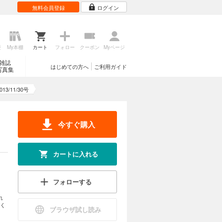
無料会員登録
ログイン
歴
My本棚
カート
フォロー
クーポン
Myページ
雑誌
はじめての方へ
ご利用ガイド
写真集
3/11/30号
今すぐ購入
カートに入れる
フォローする
れ
く
ブラウザ試し読み