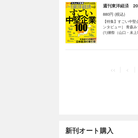
USA｜ ｜少数異見
正会計の大きな代償 【第2特集】コンサル大異変 「ＡＩ脅威論」に揺れるエリート集団 社外取締役が一斉辞任 混
週刊東洋経済 202
いる｜ ｜ビジネスと
迷のフロンティアМ
880円 (税込)
サル生存競争 【第3特集】東証改革 水面下の攻防 上場企業の適格性に懸念 ＤＡＴ企業に東証がメス 東証スタンダ
ードへの「鞍替え」
【特集】すごい中堅企
行き「26社」の運命 連載 ｜経済を見る眼｜ ｜編集部から｜ ｜NEWS＆TOPICS最前線｜01 みずほとオリコに株主
ンタビュー］ 青森み
提案 高まる｢リテー
(1)獺祭（山口・未
へ キーパーソンが語
ンビール（沖縄・上場
数異見｜ ｜知の技法
的な業績成長 (4)
西野智彦の金融秘録｜
ラ食品工業 社長 岡
セコマ 社長 赤尾洋昭
週刊東洋経済 2026
野でも中堅が存在感 
880円 (税込)
的シェア (8)太陽工
<<
<
の“平均年収1000万
【特集】ハイテク中
岡・上場） ハニカム
界市場で勝つ ［第1章］ハイテク中国最前線 (ヒュー
ハー研磨材の世界シェ
全貌 (中国ＡＩ最前
支援 (14)共栄社
実装が進展 中国が最
ネに株価2倍、自衛隊
貌 (ＦＡ（ファクト
躍へ 課題と勝ち筋 
(外骨格ロボット（パ
シン 社長 杉野 岳
ー 中国とどう向き合
週刊東洋経済 2026
実態 伸び盛り中堅企業ランキング200 【緊急リポート】 中
ス・ブレークスルー大
ー］日本エネルギー経
880円 (税込)
(ＦＡ（ファクトリー
工事 東南アジア依存の透析回路 連載 ｜経済を見る眼｜ ｜編集部から｜ 
「中国全振り」で快進
【第1特集】沸騰！
直撃｜ ｜フォーカス政
本の知能を搭載 ［
新刊オート購入
つの図で解き明かす 
会社烈伝｜ ｜知の技
郎 日本総合研究所会長 【産業リポート】ものづくり太郎が斬る！ 「フィジカルＡＩ」座談会 【財新 
タ グループ38万人
｜ゴルフざんまい｜ 