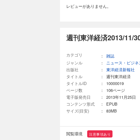
【第1特集】四季報「
「オチャハラ」問題 連載 ｜経済を見る眼｜ ｜編集部から｜ ｜最前線｜01 ホンダ上場来初の最終赤字 EV失速で脱
レビューがありません。
キング (ランキング1
エンジン撤回 02ホ
100 上方修正「額」
つ険路 ｜トップに直撃
(ランキング5)来期高
フざんまい｜ ｜新約
つけた有望テーマ株
ビジネスと人生は絶望
武者陵司 「SaaS
タビュー］ 日本金融
週刊東洋経済2013/11/
週刊東洋経済 202
「お宝銘柄」を探せ!
880円 (税込)
ピタルワークス 社長 
融新秩序 ステーブルコ
【第1特集】造船復興
カテゴリ
：
雑誌
ト】オムロン再出発 逆転への道
［インタビュー］国土交通
ジャンル
：
ニュース・ビジネ
ぎた自民が抱える大きな課題」 東京大学 名
料タンクで攻めの投
コンが2年で社長交代
出版社
：
東洋経済新報社
「人口減」の影 業
したマンダムMBO 
ない 日本郵船、商
タイトル
：
週刊東洋経済
財新 Opinion 
澤仁志 「船を造らぬ
タイトルID
：
10000019
いる｜ ｜ビジネスと
テックの凄み エンジン 三井E＆S 次世代燃料で世界をリード／レーダー 古野電気 世界シェア４割の圧倒的仕組み
週刊東洋経済 2026
ページ数
：
106ページ
／船舶用塗料 中国塗
電子版発売日
：
2013年11月25日
880円 (税込)
ファイナンス 「船舶
庁長官 土本英樹 ［インタビュー］日本
コンテンツ形式
：
EPUB
【特集】業界再編大予
営陣が仕掛けたブラン
コフ リサーチ部長 
サイズ(目安)
：
83MB
イレブン・ジャパン 社長 阿久津知洋 【第3特集】「現代版財閥
［第1章］導入・成長
体 私塾で国会議員1
残る課題 ネット銀
AViC 社長 市原創吾／GEN
ー］ U-NEXT 
｜編集部から｜ ｜最
が引き金 決済（キャ
閲覧環境
注意事項あり
人向け新サービスが頓
抗馬を形成できるか 