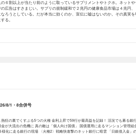
人の６割以上が当たり前のように取っているサプリメントやトクホ。ネットや
での広告はすさまじい。サプリの規制緩和で２兆円の健康食品市場は４兆円、
になろうとしている。だが本当に効くのか、宣伝に嘘はないのか。その真実を
にする。
6/8/1・8合併号
 熱狂の裏でくすぶる5つの火種 金利上昇で59行が最高益を記録！ 活況でも募る銀
預金が大流出の危機に 真の敵は「個人向け国債」 国債運用に走るマンション管理組
多様化に走る銀行の現場 〈火種2〉戦略快進撃のネット銀行に暗雲 「日銀借入金」の