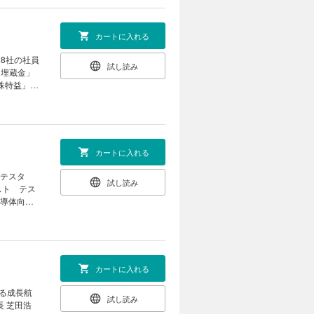
不良の「ア
小企業向け
う考える 三
カートに入れる
を目指し統
絵」を突き
8社の社員
試し読み
「埋蔵金」
策株特益」で
 損害保険
 業績改善で
面座談会
政治｜ ｜
行 一線弁
世の作法｜
21世紀の
カートに入れる
自問自答し
 テスタ
試し読み
が明かす提
スト テス
見｜ ｜ゴ
半導体向け
スと人生は
 3期連続最
製薬業界で断
 売上高１
銘柄」総合
業赤字転落
カートに入れる
t2］プロの
10銘柄
れる成長航
試し読み
連の有望日
長 芝田浩