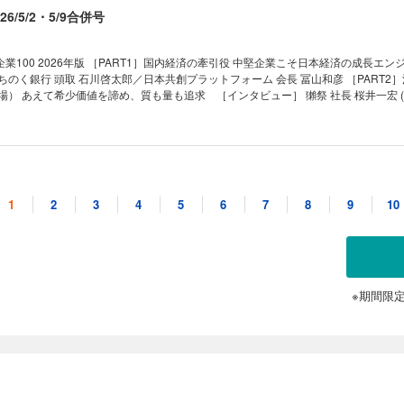
｜ ｜新約ソニー｜ ｜ゴルフざんまい｜ ｜知の技法出世の作法｜ ｜話題の本｜ ｜名
6/5/2・5/9合併号
人生は絶望に満ちている｜ ｜西野智彦の金融秘録｜ ｜21世紀の証言｜ ｜次号予告
 ［インタビュー］コンサル会社トップに聞く勝ち筋 カギはＡＩ活用の「深さ」 一変
が加速 東証ルール、突かれた盲点 上場維持基準「適合」の奇策 上場維持基準未達
業100 2026年版 ［PART1］国内経済の牽引役 中堅企業こそ日本経済の成長エン
ちのく銀行 頭取 石川啓太郎／日本共創プラットフォーム 会長 冨山和彦 ［PART2
ル｣再編圧力 02 良品計画が上場来高値 躍進導いた拡大戦略の成否 03 サッポロが不
上場） あえて希少価値を諦め、質も量も追求 ［インタビュー］ 獺祭 社長 桜井一宏 (
る舞台裏 ｜トップに直撃｜ ｜フォーカス政治｜ ｜マネー潮流｜ ｜中国動態｜ ｜財
） 沖縄県内のビール販売シェア8割超 (3)サンリオ（東京・上場） 「投げ売り」
出世の作法｜ ｜話題の本｜ ｜名著は知っている｜ ｜ビジネスと人生は絶望に満ちて
オカムラ食品工業（青森・上場） サーモン海上養殖で国内トップクラス ［インタビュー
 ｜21世紀の証言｜ ｜次号予告｜
村恒一 (5)セコマ（北海道・未上場）北海道でセブン上回るコンビニ1100店 ［イン
 (6)三省堂書店（東京・未上場） 出版不況にあらがう1881年創業の老舗 CSRの｢人
/4/18・4/25合併号
先進企業IDECとKIMOTOの戦略 (7)大阪ソーダ（大阪・上場） 医薬品精製用シリ
業（大阪・未上場） テント構造物で世界シェアトップクラス (9)HIOKI（長野・上場
1
2
3
4
5
6
7
8
9
10
円超” (10)湖北工業（滋賀・上場） 海底ケーブル部品で世界シェア50％超 (11)西部
国 日本企業の勝ち筋を探せ 先端を走る日本企業は中国投資を継続 ハイテク中国を
技術のグローバルニッチトップ (12)フジミインコーポレーテッド（愛知・上場） 
マノイド) 世界標準を狙うユニツリー プラットフォーム戦略の
ア9割 (13)コアコンセプト・テクノロジー（東京・上場） 独自開発基盤で顧客のD
線) ＡＩブームで大衆も熱狂 縮まるアメリカとの技術差 (人型サービスロボット) AI
（愛知・未上場） 人手不足で変わるゴルフ場の芝刈り現場 (15)内海造船（広島・上場）
先端の実験場に ［第2章］中国の飽くなき挑戦 (半導体) 急速に進む中国半導体「国
輸送艦も ファミリー企業 ガバナンスの要諦 すごい中堅企業85社リスト ［PART3 
リーオートメーション）)源流は「ファーウェイ19人の精鋭」 産業ロボの昇龍イノバ
［インタビュー］ 経済産業事務次官 藤木俊光／早稲田大学商学部教授 山野井順一
ワードスーツ）)「 人間の新しい器官」を目指す急成長ロボベンチャーの革新力 ［
※期間限
 補助金申請で群を抜く 広島銀行の独自戦略 タナベ、船井、山田…沸き立つコンサル
う？］「脱中国は衰退の受け入れ。中国から逃げるな」 大前研一 経営コンサルタン
/4/11号
東情勢が世界を翻弄する ホルムズ危機 ［インタビュ
学学長 ［第3章］日本企業の勝ち筋 (半導体露光装置) 最先端の製造工程が日中の
済研究所 理事長 寺澤達也 中東依存、備蓄なし 供給不安が不足招く 広がる値上
オートメーション）) 中国勢に日系のＦＡ業界が反転攻勢 (小型自動旋盤（工作機械）
｜NEWS＆TOPICS最前線｜ ｜トップに
撃 (ＥＶ（電気自動車）)苦境の日系、現地化で生き残り (ＡＩエージェント) 中国
自動車ソフトウェア革命トヨタの挑戦 業界で広がる地殻変動の波 車の価値はソフトウ
治｜ ｜マネー潮流｜ ｜中国動態｜ ｜Inside USA｜ ｜少数異見｜ ｜新約ソニー｜
インタビュー 中国とどう向き合う？］ 「中国を技術大国たらしめた根源はアメリカ
そもそもSDVとは何か トヨタ 安全で稼げるSDV戦略の本質「交通事故ゼロ」を価
法出世の作法｜ ｜話題の本｜ ｜名著は知っている｜ ｜ビジネスと人生は絶望に満
プレミアムリ
の「タグボート」肝煎りウーブン社が担う役割 テスラ EVからＡＩへシフト？ マ
｜西野智彦の金融秘録｜ ｜21世紀の証言｜ ｜次号予告｜