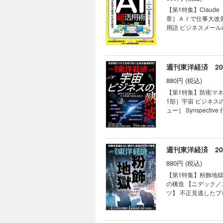
清原達郎 90年前の日本経
【第1特集】Claude
の街」の経済事情 銀
章］ＡＩで仕事大改善
に拍車をかける チャイナマネー流入の裏側 【産業リポ
用語 ビジネスメール
キオクシアに問われる強さ
用法 マネーフォワー
眼｜ ｜編集部から｜ 
英会話力をアップ 「
直面の出光社長 「中
てたい ライフプランを考えた
｜フォーカス政治｜ ｜
撃 ［インタビュー］
週刊東洋経済 2026
ー｜ ｜知の技法出世
ー］キヤノングローバ
智彦の金融秘録｜ ｜
880円 (税込)
ポート】スズキ 異
きスズキが日産、ホンダを超えた深層 【深層リポート】対米投
【第1特集】防衛マ
スク 3メガは対米融資に「二の足」 
1部］宇宙 ビジネスの
TOPICS最前線｜0
ュー］ Synspec
の“弱み”の深刻度 
宣言 覚悟を決めたス
マネー潮流｜ ｜中国
（OKI） 地盤状況
著は知っている｜ ｜
（LocationMi
｜
本版スターリンク」の
週刊東洋経済 2026
巨大宇宙企業はどこ
880円 (税込)
に圧倒的差 親方日の丸
ーエーテクモ 襟川
【第1特集】粉飾地獄
モホールディングス 
の構造 【ニデック／
【産業リポート】ブラ
ツ】 不正見逃したプ
挑戦できる風土を生む」 連載 ｜経済を見る眼｜ ｜編集部から｜ ｜NEWS＆TOPICS最前線｜0
リア」から交代した企
買収撤回 成長担う半
協会会長 南 成人/
徳炭酸 王者コカの牙
調査のプロが伝授する