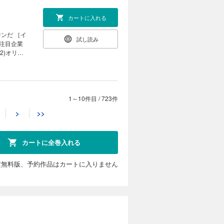
著は知って
｜
したコン
カートに入れる
で監理銘柄
ジンだ ［イ
試し読み
］注目企業
動産を売却
2)オリオ
新｜ ｜少
脱却で驚異
いる｜ ｜
］ オカム
タビュー］
材活用｣分
カゲルで圧倒
1～10件目
/
723件
カートに入れる
） 県内随一
>
>>
技研（福
使い倒し世
試し読み
半導体ウェ
X内製化を
と融合し社会
カートに全巻入れる
 国策をバ
産化」の全
さらなる飛
ンスの正体
／スギノマ
インタビュ
定無料版、予約作品はカートに入りません
 中堅支援の
ト ビジネ
激戦領域に
カートに入れる
げ、止まる
) ツガミ
製ロボに日
ェアに ４
 ｜ヤバい
試し読み
だ」寺島実
値に トヨ
ちている｜
スク氏とテ