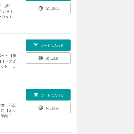
 ［第1
試し読み
ん 家賃高騰
きたいＡＩ
ーのＡＩ活
生活も充実
 海峡封鎖に
投資に役立
プに直撃｜
｜新約ソニ
ンタビュ
｜ ｜西野
カートに入れる
カリスマ亡
ット ［第
試し読み
 ［インタビ
 それぞれ
コミット」を
ス政治｜ ｜
需依存
の本｜ ｜名
｜次号予告
タ市場 「日
の現在地
ロー創出力
カートに入れる
ーエーテク
1章］不正
試し読み
りたい」
穴 【オル
の寛容さが
 筆頭「ア
公認会計士
リーが放つ背
く末 企業
side
ーグ］ 不