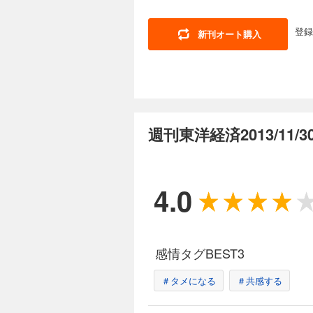
ポート】 中国商人を引き寄せる サンパウ
スラの現在地 ホンダ
KDDI子会社で巨額
業開発統括部・執行職
かと名古屋銀統合へ 
［インタビュー］ ナ
登録
新刊オート購入
｜ ｜財新｜ ｜少数
［インタビュー］ 伊
週刊東洋経済 202
満ちている｜ ｜西野
給網拡大で崩壊危機
880円 (税込)
悩 自動車各社が右往左往 ソフトウェア
「想定を超える大苦戦」に陥
【特集】責任ある積
する美容医療グループ
ある積極財政」の主眼
相川佳之 【スペシャルインタビュー】躍進「チームみらい」の戦略を聞く AIの徹底活用で生産性を10倍に チーム
慶応大学名誉教授 vs
みらい党首 安野貴博 連載 ｜経済を見る眼｜ ｜編集部から｜ ｜最前線｜01 「26億円金銭不祥事」でソニー生命の
資】 戦略17分野「
週刊東洋経済2013/11
隠蔽疑惑浮上 02 
産業は復活？ 【給付
の関門」 ｜トップに直
政】 欧米は日本の債
ルフざんまい｜ ｜ヤ
ショック機に国債市場
週刊東洋経済 2026
生は絶望に満ちている
山賢一 麗澤大学教授
880円 (税込)
「金利ある世界」の
4.0
「成長か破綻か」ではない 高市財政で進む深
【第1特集】1万200
か 【産業リポート】 最年少社長が挑む紙巻き依存脱却策 JTの逆襲シナリオ ［インタビュー］ JT社長 筒井岳彦
悲哀 パナソニックの
【スペシャルインタビ
本質 ［インタビュー
邊健太郎 15年越し「推し愛」に応
退見送りも存亡の危機
線｜01 デンソーが
場が激変 ブルーヨン
感情タグBEST3
命運 03 アトピー
場だが、縦割りで本社とは
｜ ｜中国動態｜ ｜財
ズムが招いた蹉跌 検
週刊東洋経済 2026
＃タメになる
＃共感する
る｜ ｜ビジネスと人
采配 「ニデック企
880円 (税込)
る 永守イズムの功罪 【産業リポート】JR東日本 運賃値上げの余波 ［インタビュー］ 一橋大学名誉教授 山内弘隆
「将来を支える原資 