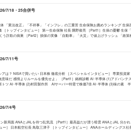
鐘！ 不動産融資急膨張のリスク 〈火種3〉海外 北米・インドで出資ラッシュ 視界
 〉AI 巨額負担におびえる地銀 ミュトス登場の衝撃 勝者なき過当競争に突き進む 中
6/7/18・25合併号
撤退で幕が上がった 地銀システム大混戦 ［トップインタビュー］ 舵取り トップはど
沢淳一／三井住友FG 社長 中島 達／みずほFG 社長 木原正裕 〈火種5〉再編 規模拡大
る「地銀再編」大予想 機が熟すスルガ銀行買収 クレディセゾンは虎視眈々 「踏み
体 「業法改正」「不祥事」「インフレ」の三重苦 生命保険お薦めランキング 生保2
ンキング 【第2特集】国策に急浮上 雇用980万人 Jビューティー産業
 ［トップインタビュー］ 第一生命保険 社長 隅野俊亮 ［Part1］生保の憂鬱 生保
くう詐欺の病巣 ［Part2］損保の実像 「自動車」「火災」で値上げラッシュ 「政
トップインタビュー］ 三井住友海上火災保険 社長 海山 裕 ［トップインタビュー］
01 夜の街と金融機関に衝撃 決済代行「全東信」の破産 02 東芝の取締役に日立前社長
耕治 ［Part3］激動の代理店 手数料改定がもたらす淘汰の波 生保・損保・代理店 覆
サッポロが世界３位と提携 透ける「したたかな思惑」 ｜トップに直撃｜ ｜フォーカス
の弁護士サバイバル リーガルスケープ強さの秘訣 ［インタビュー］ 弁護士 松尾剛
態｜ ｜財新 Opinion &News｜ ｜少数異見｜ ｜ヤバい会社烈伝｜ ｜知の技法出
/7/11号
は知っている｜ ｜ビジネスと人生は絶望に満ちている｜ ｜西野智彦の金融秘録｜ ｜
1］川崎重工業 ［企業リポート2］イトーキ ［企業リポート3］サンヨーホームズ 【スペシャ
日本銀行総裁 白川方明 『通貨に信用を刻印する』を書いて 答えの出ない問いを
アは？ NISAで買いたい 日本株 徹底分析 ［スペシャルインタビュー］ 専業投資家
02 JERAの新電力契約に 隠された2つの狙い 03 小が大をのむイクヨの野望 トップ
味だ 感情よりルールを優先せよ」 ［Part1］銘柄診断 AI･半導体 (1)アドバンテ
撃｜ ｜フォーカス政治｜ ｜マネー潮流｜ ｜中国動態｜ ｜Inside USA｜ ｜少数異
ツ AI･半導体 (2)村田製作所 AIサーバー特需で株価7倍 AI･半導体 (3)味の素 
約ソニー｜ ｜知の技法出世の作法｜ ｜話題の本｜ ｜名著は知っている｜ ｜ビジネ
･宇宙 (4)三菱重工業 国策・防衛銘柄がAI関連株に 防衛･宇宙 (5)スカパーJSAT
｜西野智彦の金融秘録｜ ｜21世紀の証言｜ ｜次号予告｜
衛･宇宙 (6)アストロスケールHD 大赤字継続で受注も減 肥満症薬 (7)中外製薬 
電池 (8)パワーエックス IPO直後に“テンバガー”達成 インバウンド (9)アシックス
ット (10)住友商事 不採算事業撤退で株価急騰 低PER (11)双日 「バフェット
6/7/4号
 (12)べイカレント “AI脅威論”で株価急落 高配当 (13)ホンダ “EV誤算”で初の営
 買収米社が黒字化へ、PBR割安 高配当 (15)JT 株価２倍超でも利回り４％ ［Par
選！ いま注目の中小型15銘柄 “バフェット後”のバークシャー 次に狙いそうな日本株
新局面 ANAとJALを待つ乱気流 ［Part1］最高益だが漂う暗雲 ANAとJAL 分か
セクター＆銘柄は？ 広木 隆、名古屋の長期投資家（なごちょう） “AI3兄弟”関
ュー］ 日本航空社長 鳥取三津子 ［トップインタビュー］ ANAホールディングス社