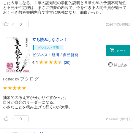
した５章になる。１章の認知戦の学術的説明と５章のAIの予測不可能性
と不完全性定理は、まさに啓蒙の内容で、今を生きる人間全員が知って
おくべき教科書的内容で非常に勉強になり、面白かった。
0
2026年05月08日
立ち読みしなさい！
ビジネス・実用
カート
ビジネス・経済
/
自己啓発
4.4
(20)
試し読み
ブクログ
Posted by
抽象的の考え方が分かりやすかった。
自分が自分のリーダーになる。
小さなことを積み上げて行くのが大事。
0
2026年01月27日