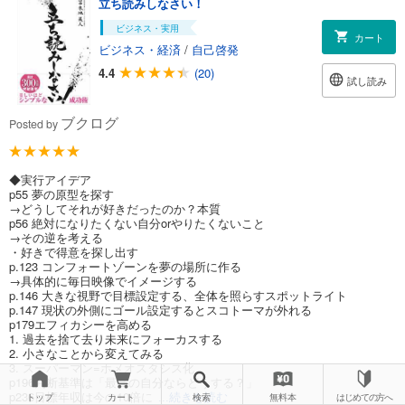
立ち読みしなさい！
ビジネス・実用
カート
ビジネス・経済
/
自己啓発
4.4
(20)
試し読み
ブクログ
Posted by
◆実行アイデア
p55 夢の原型を探す
→どうしてそれが好きだったのか？本質
p56 絶対になりたくない自分orやりたくないこと
→その逆を考える
・好きで得意を探し出す
p.123 コンフォートゾーンを夢の場所に作る
→具体的に毎日映像でイメージする
p.146 大きな視野で目標設定する、全体を照らすスポットライト
p.147 現状の外側にゴール設定するとスコトーマが外れる
p179エフィカシーを高める
1. 過去を捨て去り未来にフォーカスする
2. 小さなことから変えてみる
3. スーパーマン=ホメオスタシス化
p196判断基準は「最高の自分ならどうする？」
p236目標年収は今の10倍に
...続きを読む
トップ
カート
検索
無料本
はじめての方へ