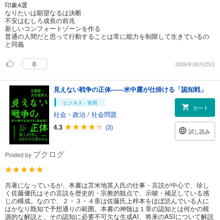
印象4選
なりたいは願望なるは決断
不安はむしろ成長の前兆
新しいコンフォートゾーンを作る
普通の人間だと思って行動することは常に能力を制限して生きているの
と同義
0
2026年06月25日
見えない戦争の正体――米中露が仕掛ける「認知戦」
ビジネス・実用
カート
社会・政治
/
社会問題
4.3
(3)
試し読み
ブクログ
Posted by
共著になっているが、本書は苫米地英人氏の仕事・言説が中心で、珍し
く佐藤優氏はその言説を歴史的・宗教的観点で、示唆・補足している感
じの構成。なので、２・３・４章は佐藤氏上梓本をほぼ読んでいる人に
はかなり既知で予想通りの範囲。本書の神髄は１章の認知とは何かの根
源的な解説と、その認知に必要不可欠な生成AI、将来のASIについて解説