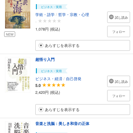
ビジネス・実用
学術・語学
/
哲学・宗教・心理
試し読み
-
1,078円 (税込)
フォロー
NEW
あらすじを表示する
超悟り入門
ビジネス・実用
ビジネス・経済
/
自己啓発
試し読み
5.0
2,420円 (税込)
フォロー
あらすじを表示する
音楽と洗脳：美しき和音の正体