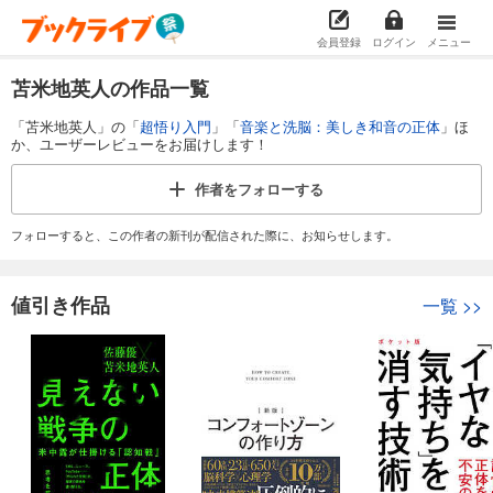
会員登録
ログイン
メニュー
苫米地英人の作品一覧
「苫米地英人」の「
超悟り入門
」「
音楽と洗脳：美しき和音の正体
」ほ
か、ユーザーレビューをお届けします！
作者を
フォローする
フォローすると、この作者の新刊が配信された際に、お知らせします。
値引き作品
一覧
>>