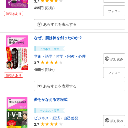
3.7
495円 (税込)
フォロー
値引きあり
あらすじを表示する
なぜ、脳は神を創ったのか？
ビジネス・実用
学術・語学
/
哲学・宗教・心理
試し読み
3.7
495円 (税込)
フォロー
値引きあり
あらすじを表示する
夢をかなえる方程式
ビジネス・実用
ビジネス・経済
/
自己啓発
試し読み
3.7