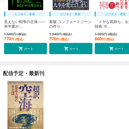
ビジネス・実用
ビジネス・実用
ビジネス・実用
見えない戦争の正体――
新版 コンフォートゾーン
「イヤな気持ち」を
米中露が...
の作り...
技術 ポ...
1,540円 (税込)
1,540円 (税込)
1,320円 (税込)
770
770
660
円 (税込)
円 (税込)
円 (税込)
カート
カート
カート
配信予定・最新刊