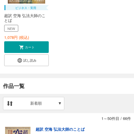
ビジネス・実用
超訳 空海 弘法大師のこ
とば
NEW
1,078
円 (税込)
カート
試し読み
作品一覧
新着順
1～50件目
/
66件
超訳 空海 弘法大師のことば