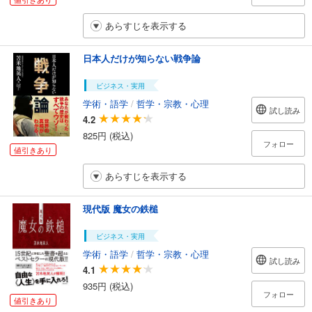
あらすじを表示する
日本人だけが知らない戦争論
ビジネス・実用
学術・語学
/
哲学・宗教・心理
試し読み
4.2
825円 (税込)
フォロー
値引きあり
あらすじを表示する
現代版 魔女の鉄槌
ビジネス・実用
学術・語学
/
哲学・宗教・心理
試し読み
4.1
935円 (税込)
フォロー
値引きあり