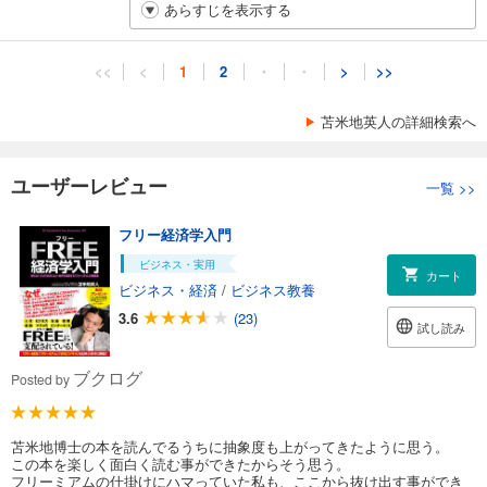
あらすじを表示する
<<
<
1
2
・
・
>
>>
苫米地英人の詳細検索へ
ユーザーレビュー
一覧
>>
フリー経済学入門
ビジネス・実用
カート
ビジネス・経済
/
ビジネス教養
3.6
(23)
試し読み
ブクログ
Posted by
苫米地博士の本を読んでるうちに抽象度も上がってきたように思う。
この本を楽しく面白く読む事ができたからそう思う。
フリーミアムの仕掛けにハマっていた私も、ここから抜け出す事ができ