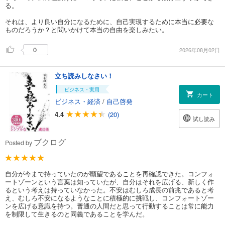
る。
それは、より良い自分になるために、自己実現するために本当に必要な
ものだろうか？と問いかけて本当の自由を楽しみたい。
0
2026年08月02日
立ち読みしなさい！
ビジネス・実用
カート
ビジネス・経済
/
自己啓発
4.4
(20)
試し読み
ブクログ
Posted by
自分が今まで持っていたのが願望であることを再確認できた。コンフォ
ートゾーンという言葉は知っていたが、自分はそれを広げる、新しく作
るという考えは持っていなかった。不安はむしろ成長の前兆であると考
え、むしろ不安になるようなことに積極的に挑戦し、コンフォートゾー
ンを広げる意識を持つ。普通の人間だと思って行動することは常に能力
を制限して生きるのと同義であることを学んだ。