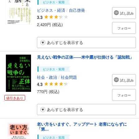
ビジネス・実用
ビジネス・経済
/
自己啓発
試し読み
3.3
2,420円 (税込)
フォロー
あらすじを表示する
見えない戦争の正体――米中露が仕掛ける「認知戦」
ビジネス・実用
社会・政治
/
社会問題
試し読み
4.3
770円 (税込)
フォロー
値引きあり
あらすじを表示する
老い方をいますぐ、アップデート 老害にならずに
「第...
ビジネス・実用