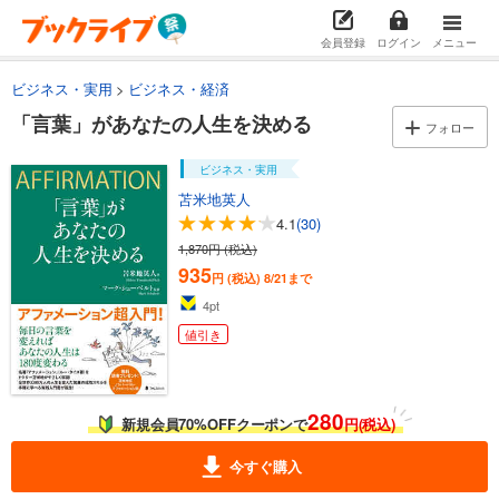
会員登録
ログイン
メニュー
ビジネス・実用
ビジネス・経済
「言葉」があなたの人生を決める
フォロー
ビジネス・実用
苫米地英人
4.1
(30)
1,870円 (税込)
935
円 (税込)
8/21まで
4
pt
値引き
280
新規会員70%OFFクーポンで
円(税込)
今すぐ購入