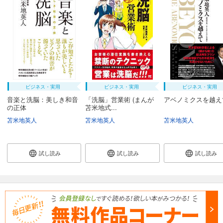
ビジネス・実用
ビジネス・実用
ビジネス・実用
音楽と洗脳：美しき和音
「洗脳」営業術 (まんが
アベノミクスを越え
の正体
苫米地式...
苫米地英人
苫米地英人
苫米地英人
試し読み
試し読み
試し読み