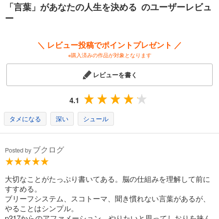
「言葉」があなたの人生を決める のユーザーレビュ
「自分は能力ある人間だ」という言葉を受け入れているBさん。
ー
AさんとBさんは、90日後、3年後、10年後、
歴然とした差となって現れてきます。
＼ レビュー投稿でポイントプレゼント ／
※購入済みの作品が対象となります
この「言葉のメカニズム」「無意識の働き」を発見したのが
コーチングの元祖ルー・タイス氏でした。
レビューを書く
ルー・タイス氏は
自動的に人生のゴールを達成する唯一の方法である
4.1
「あるルールにもとづいてつくった言葉を自らに語りかける」
アファメーションと呼ばれる手法を体系化しました。
タメになる
深い
シュール
そして、全世界3300万人が受講した
世界最高レベルの自己啓発プログラムを完成させました。
ブクログ
Posted by
※アファメーションの古典的バイブルとして、ルー・タイス著、
苫米地英人監修『アファメーション』の併読をオススメします。
大切なことがたっぷり書いてある。脳の仕組みを理解して前に
すすめる。
ブリーフシステム、スコトーマ、聞き慣れない言葉があるが、
やることはシンプル。
p217からのアファメーション、やりたいと思ってしおりを挟ん