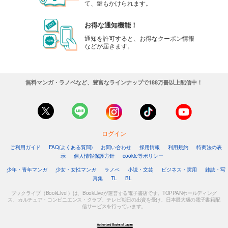
て、鍵もかけられます。
お得な通知機能！
通知を許可すると、お得なクーポン情報
などが届きます。
無料マンガ・ラノベなど、豊富なラインナップで188万冊以上配信中！
ログイン
ご利用ガイド
FAQ(よくある質問)
お問い合わせ
採用情報
利用規約
特商法の表
示
個人情報保護方針
cookie等ポリシー
少年・青年マンガ
少女・女性マンガ
ラノベ
小説・文芸
ビジネス・実用
雑誌・写
真集
TL
BL
ブックライブ（BookLive!）は、BookLiveが運営する電子書店です。TOPPANホールディング
ス、カルチュア・コンビニエンス・クラブ、テレビ朝日の出資を受け、日本最大級の電子書籍配
信サービスを行っています。