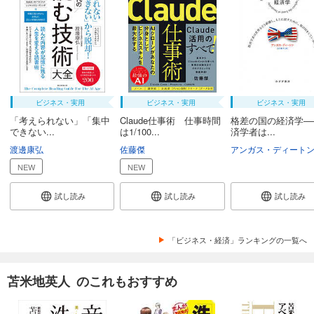
ビジネス・実用
ビジネス・実用
ビジネス・実用
「考えられない」「集中
Claude仕事術 仕事時間
格差の国の経済学―
できない...
は1/100...
済学者は...
渡邊康弘
佐藤傑
アンガス・ディート
NEW
NEW
試し読み
試し読み
試し読み
「ビジネス・経済」ランキングの一覧へ
苫米地英人 のこれもおすすめ