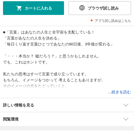
カートに入れる
ブラウザ試し読み
アプリ試し読みはこちら
■「言葉」はあなたの人生と全宇宙を支配している！
「言葉があなたの人生を決める」
「毎日くり返す言葉ひとつであなたの90日後、3年後が変わる」
「・・・本当か？ 嘘だろう？」と思うかもしれません。
でも、これはホントです。
私たちの思考はすべて言葉で成り立っています。
もちろん、イメージをつかって 考えることもありますが、
そのイメージの元をたどっていくと、
それらはすべて自分や対象を規定する「言葉」に行き当たります。
...続きを読む
■人生を180度変える最強メソッド「アファメーション」とは？
詳しい情報を見る
私たちが行う選択と行動は、
その人がどんな言葉を受け入れているかによって
閲覧環境
決まってしまいます。
「自分には能力がない」という言葉を受け入れているAさん。