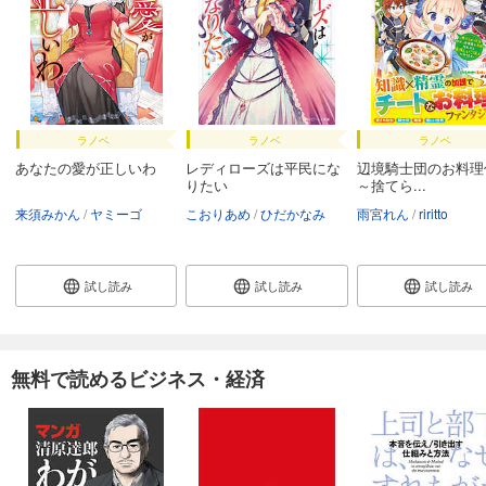
ラノベ
ラノベ
ラノベ
あなたの愛が正しいわ
レディローズは平民にな
辺境騎士団のお料理
りたい
～捨てら...
来須みかん
ヤミーゴ
こおりあめ
ひだかなみ
雨宮れん
riritto
試し読み
試し読み
試し読み
無料で読めるビジネス・経済