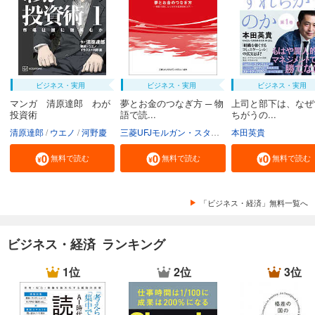
ビジネス・実用
ビジネス・実用
ビジネス・実用
マンガ 清原達郎 わが
夢とお金のつなぎ方 ─ 物
上司と部下は、なぜ
投資術
語で読...
ちがうの...
清原達郎
ウエノ
河野慶
三菱UFJモルガン・スタンレー証券株式会社
本田英貴
無料で読む
無料で読む
無料で読む
「ビジネス・経済」無料一覧へ
ビジネス・経済 ランキング
1位
2位
3位