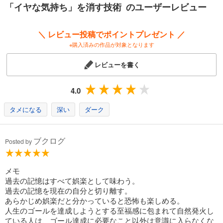
「イヤな気持ち」を消す技術 のユーザーレビュー
大災害や大規模テロなどが起こったさいに、
人々をその恐怖体験から解放し、
それをトラウマにしないための心理学のことです
＼ レビュー投稿でポイントプレゼント ／
※購入済みの作品が対象となります
登校拒否やうつ病、トラウマをとる方法など
最先端の機能脳科学によって、
レビューを書く
悲しい体験や辛い体験の情動的記憶を
セルフコントロールして“忘れる”ことができるようになる方法を
誰にでも分かりやすく解き明かした画期的な内容の本です
4.0
人間が本来持つ脳の記憶の使い方を最大限に使えるように
タメになる
深い
ダーク
脳機能学者である苫米地博士が
自分を苦しめるイヤな気持ちを消す方法を徹底解説！
ブクログ
Posted by
脳の記憶のメカニズムを知ってそれをうまく処理し、
イヤな記憶を呼び覚ますマイナスの情動に支配されない方法を伝授しま
す。
メモ
過去の記憶はすべて娯楽として味わう。
これまでの悩みや不安が、すぅーっと消えていくのを実感していただけ
過去の記憶を現在の自分と切り離す。
るはずです。
あらかじめ娯楽だと分かっていると恐怖も楽しめる。
人生のゴールを達成しようとする至福感に包まれて自然発火し
ている人は、ゴール達成に必要なこと以外は意識に入らなくな