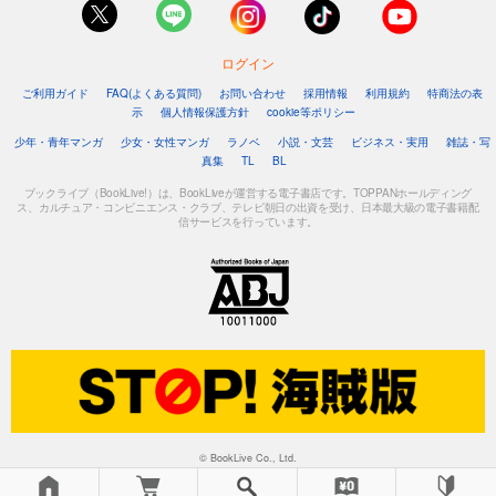
ログイン
ご利用ガイド
FAQ(よくある質問)
お問い合わせ
採用情報
利用規約
特商法の表
示
個人情報保護方針
cookie等ポリシー
少年・青年マンガ
少女・女性マンガ
ラノベ
小説・文芸
ビジネス・実用
雑誌・写
真集
TL
BL
ブックライブ（BookLive!）は、BookLiveが運営する電子書店です。TOPPANホールディング
ス、カルチュア・コンビニエンス・クラブ、テレビ朝日の出資を受け、日本最大級の電子書籍配
信サービスを行っています。
© BookLive Co., Ltd.