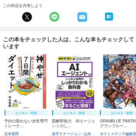
この作品を共有しよう
この本をチェックした人は、こんな本もチェックして
います
ビジネス・実用
ビジネス・実用
ビジネス・実用
予約の取れない女性専門
図解即戦力 AIエージェ
GRANBLUE FANTA
トレーナ...
ントのし...
グランブルー...
石本哲郎
岩手テナージョン
山本紘暉
ポストメディア編集
中村祥