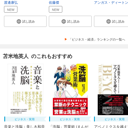
渡邊康弘
佐藤傑
アンガス・ディート
NEW
NEW
試し読み
試し読み
試し読み
「ビジネス・経済」ランキングの一覧へ
苫米地英人 のこれもおすすめ
ビジネス・実用
ビジネス・実用
ビジネス・実用
音楽と洗脳：美しき和音
「洗脳」営業術 (まんが
アベノミクスを越え