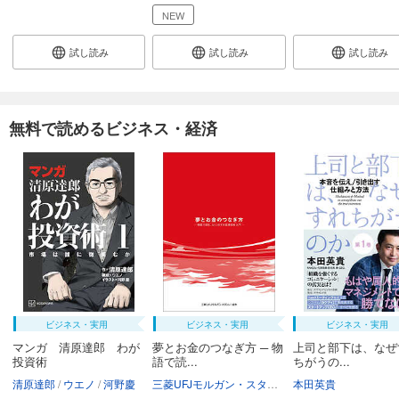
NEW
試し読み
試し読み
試し読み
無料で読めるビジネス・経済
ビジネス・実用
ビジネス・実用
ビジネス・実用
マンガ 清原達郎 わが
夢とお金のつなぎ方 ─ 物
上司と部下は、なぜ
投資術
語で読...
ちがうの...
清原達郎
ウエノ
河野慶
三菱UFJモルガン・スタンレー証券株式会社
本田英貴