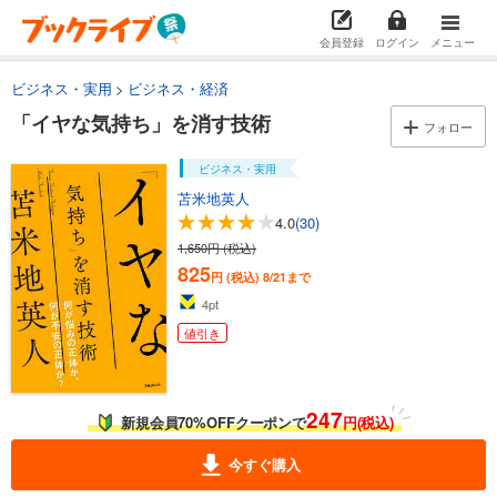
会員登録
ログイン
メニュー
ビジネス・実用
ビジネス・経済
「イヤな気持ち」を消す技術
フォロー
ビジネス・実用
苫米地英人
4.0
(30)
1,650円 (税込)
825
円 (税込)
8/21まで
4
pt
値引き
247
新規会員70%OFFクーポンで
円(税込)
今すぐ購入