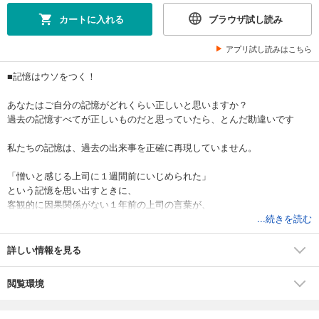
カートに入れる
ブラウザ試し読み
アプリ試し読みはこちら
■記憶はウソをつく！
あなたはご自分の記憶がどれくらい正しいと思いますか？
過去の記憶すべてが正しいものだと思っていたら、とんだ勘違いです
私たちの記憶は、過去の出来事を正確に再現していません。
「憎いと感じる上司に１週間前にいじめられた」
という記憶を思い出すときに、
客観的に因果関係がない１年前の上司の言葉が、
１週間前の記憶に混在して事実と異なって思い出されたりするのです
...続きを読む
特に、イヤな記憶に囚われている人は、
詳しい情報を見る
自分が強く苦しむように勝手に「記憶を書き換えて」いるのです
閲覧環境
■自分を苦しめるイヤな「気持ち」を消すのは簡単！
「クライシスサイコロジー」とは、簡単に言えば