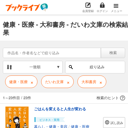
会員登録
ログイン
メニュー
健康・医療 - 大和書房 - だいわ文庫の検索結
果
検索
一致順
絞り込み
×
×
×
健康・医療
だいわ文庫
大和書房
1～23件目
/
23件
検索のヒント
ごはんを変えると人生が変わる
ビジネス・実用
試し読み
暮らし・健康・美容
/
健康・医療