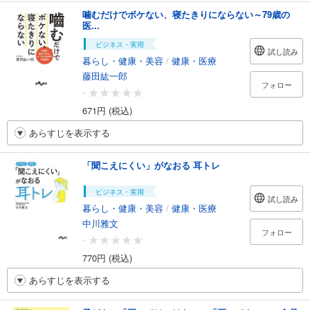
噛むだけでボケない、寝たきりにならない～79歳の
医...
ビジネス・実用
試し読み
暮らし・健康・美容
/
健康・医療
藤田紘一郎
フォロー
-
671円 (税込)
あらすじを表示する
「聞こえにくい」がなおる 耳トレ
ビジネス・実用
試し読み
暮らし・健康・美容
/
健康・医療
中川雅文
フォロー
-
770円 (税込)
あらすじを表示する