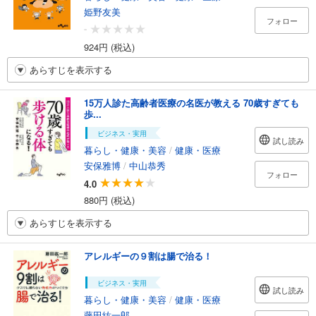
姫野友美
フォロー
-
924円 (税込)
あらすじを表示する
15万人診た高齢者医療の名医が教える 70歳すぎても
歩...
ビジネス・実用
試し読み
暮らし・健康・美容
/
健康・医療
安保雅博
/
中山恭秀
フォロー
4.0
880円 (税込)
あらすじを表示する
アレルギーの９割は腸で治る！
ビジネス・実用
試し読み
暮らし・健康・美容
/
健康・医療
藤田紘一郎