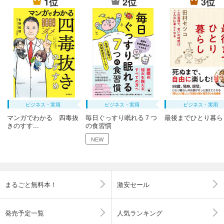
1位
2位
3位
ビジネス・実用
ビジネス・実用
ビジネス・実用
マンガでわかる 四毒抜
毎日ぐっすり眠れる７つ
最後までひとり暮ら
きのすす...
の食習慣
NEW
まるごと無料本！
激安セール
発売予定一覧
人気ランキング