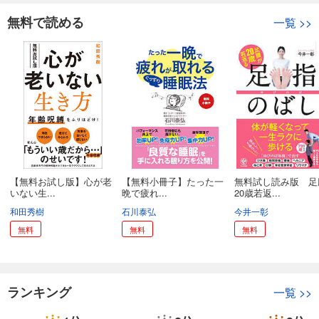
無料で読める
一覧
>>
【無料お試し版】心が老
【無料小冊子】たった一
無料試し読み版 足
いない生...
晩で疲れ...
20歳若返...
和田秀樹
石川泰弘
今井一彰
無料
無料
無料
ランキング
一覧
>>