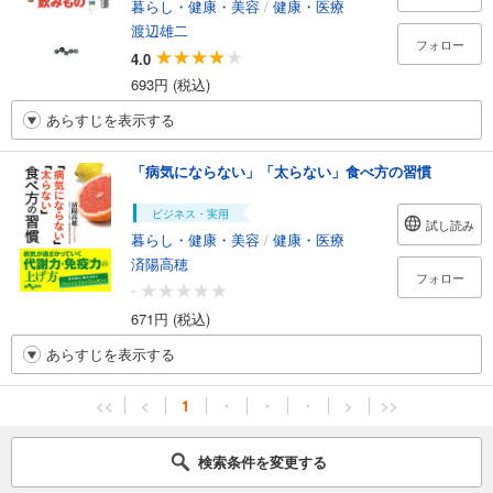
暮らし・健康・美容
/
健康・医療
渡辺雄二
フォロー
4.0
693円 (税込)
あらすじを表示する
「病気にならない」「太らない」食べ方の習慣
ビジネス・実用
試し読み
暮らし・健康・美容
/
健康・医療
済陽高穂
フォロー
-
671円 (税込)
あらすじを表示する
<<
<
1
・
・
・
>
>>
検索条件を変更する