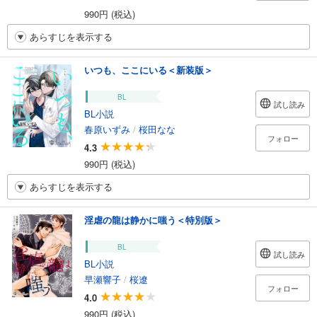
990円 (税込)
あらすじを表示する
いつも、ここにいる＜新装版＞
BL
試し読み
BL小説
春原いずみ
/
桜田なな
フォロー
4.3
990円 (税込)
あらすじを表示する
淫虐の龍は静かに嗤う＜特別版＞
BL
試し読み
BL小説
早瀬響子
/
桜遼
フォロー
4.0
990円 (税込)