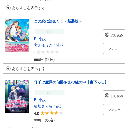
あらすじを表示する
この恋に決めた！＜新装版＞
BL
試し読み
BL小説
宮川ゆうこ
/
蓮花
フォロー
-
990円 (税込)
あらすじを表示する
仔羊は魔界の伯爵さまの腕の中【書下ろし】
BL
試し読み
BL小説
稲垣さくら
/
故知
フォロー
4.0
990円 (税込)