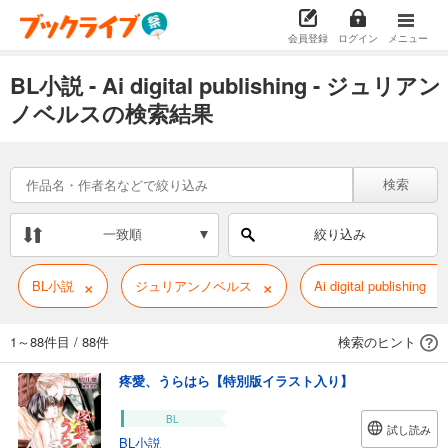
会員登録
ログイン
メニュー
BL小説 - Ai digital publishing - ジュリアン
ノベルスの検索結果
検索
一致順
絞り込み
×
×
×
BL小説
ジュリアンノベルス
Ai digital publishing
1～88件目
/
88件
検索のヒント
疼愛、うらはら【特別版イラスト入り】
BL
試し読み
BL小説