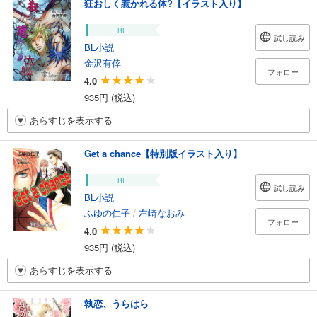
狂おしく惹かれる体?【イラスト入り】
BL
試し読み
BL小説
金沢有倖
フォロー
4.0
935円 (税込)
あらすじを表示する
Get a chance【特別版イラスト入り】
BL
試し読み
BL小説
ふゆの仁子
/
左崎なおみ
フォロー
4.0
935円 (税込)
あらすじを表示する
執恋、うらはら