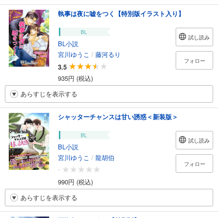
執事は夜に嘘をつく【特別版イラスト入り】
BL
試し読み
BL小説
宮川ゆうこ
/
藤河るり
フォロー
3.5
935円 (税込)
あらすじを表示する
シャッターチャンスは甘い誘惑＜新装版＞
BL
試し読み
BL小説
宮川ゆうこ
/
龍胡伯
フォロー
-
990円 (税込)
あらすじを表示する