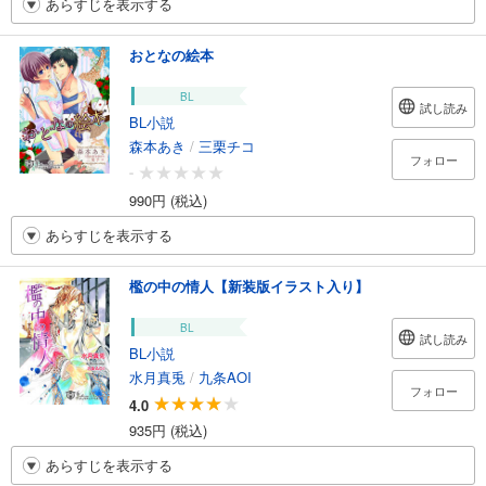
あらすじを表示する
おとなの絵本
BL
試し読み
BL小説
森本あき
/
三栗チコ
フォロー
-
990円 (税込)
あらすじを表示する
檻の中の情人【新装版イラスト入り】
BL
試し読み
BL小説
水月真兎
/
九条AOI
フォロー
4.0
935円 (税込)
あらすじを表示する