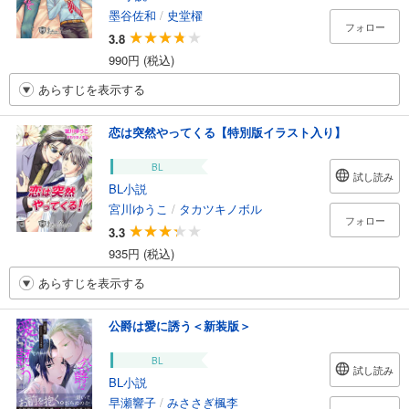
墨谷佐和
/
史堂櫂
フォロー
3.8
990円 (税込)
あらすじを表示する
恋は突然やってくる【特別版イラスト入り】
BL
試し読み
BL小説
宮川ゆうこ
/
タカツキノボル
フォロー
3.3
935円 (税込)
あらすじを表示する
公爵は愛に誘う＜新装版＞
BL
試し読み
BL小説
早瀬響子
/
みささぎ楓李