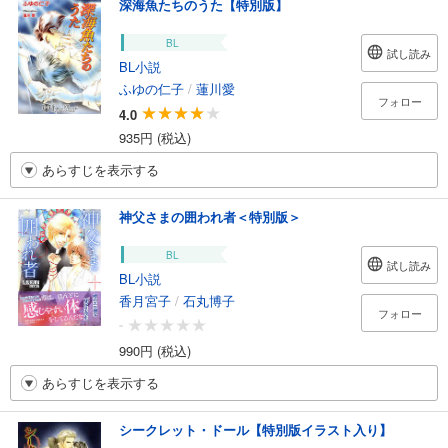
深海魚たちのうた【特別版】
BL
試し読み
BL小説
ふゆの仁子
/
蓮川愛
フォロー
4.0
935円 (税込)
あらすじを表示する
神父さまの囲われ者＜特別版＞
BL
試し読み
BL小説
香月宮子
/
石丸博子
フォロー
-
990円 (税込)
あらすじを表示する
シークレット・ドール【特別版イラスト入り】