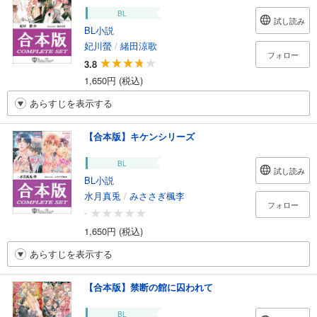
BL
試し読み
BL小説
妃川螢
/
緒田涼歌
フォロー
3.8
1,650円 (税込)
あらすじを表示する
【合本版】キケンシリーズ
BL
試し読み
BL小説
水月真兎
/
みささぎ楓李
フォロー
-
1,650円 (税込)
あらすじを表示する
【合本版】禁断の館に囚われて
BL