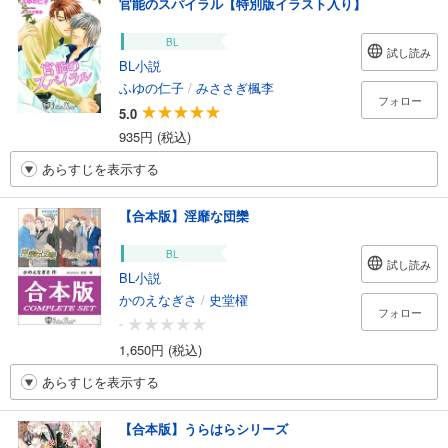
官能のスパイラル【特別版イラスト入り】
BL
試し読み
BL小説
ふゆの仁子
/
みささぎ楓李
フォロー
5.0
935円 (税込)
あらすじを表示する
【合本版】淫靡な団欒
BL
試し読み
BL小説
かのえなぎさ
/
史堂櫂
フォロー
-
1,650円 (税込)
あらすじを表示する
【合本版】うらはらシリーズ