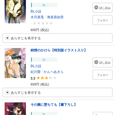
BL
試し読み
BL小説
水月真兎
/
海老原由里
フォロー
-
935円 (税込)
あらすじを表示する
純情のかけら【特別版イラスト入り】
BL
試し読み
BL小説
妃川螢
/
かんべあきら
フォロー
3.3
935円 (税込)
あらすじを表示する
その腕に堕ちても【書下ろし】
BL