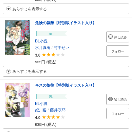
あらすじを表示する
危険の報酬【特別版イラスト入り】
BL
試し読み
BL小説
水月真兎
/
竹中せい
フォロー
3.0
935円 (税込)
あらすじを表示する
キスの旋律【特別版イラスト入り】
BL
試し読み
BL小説
妃川螢
/
藤井咲耶
フォロー
4.0
935円 (税込)