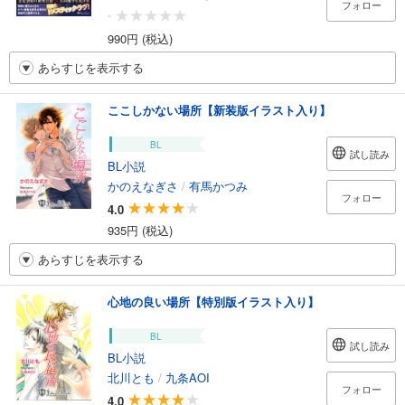
フォロー
-
990円 (税込)
あらすじを表示する
ここしかない場所【新装版イラスト入り】
BL
試し読み
BL小説
かのえなぎさ
/
有馬かつみ
フォロー
4.0
935円 (税込)
あらすじを表示する
心地の良い場所【特別版イラスト入り】
BL
試し読み
BL小説
北川とも
/
九条AOI
フォロー
4.0