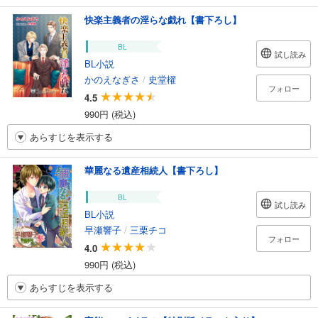
快楽主義者の淫らな戯れ【書下ろし】
BL
試し読み
BL小説
かのえなぎさ
/
史堂櫂
フォロー
4.5
990円 (税込)
あらすじを表示する
華麗なる遺産相続人【書下ろし】
BL
試し読み
BL小説
早瀬響子
/
三栗チコ
フォロー
4.0
990円 (税込)
あらすじを表示する