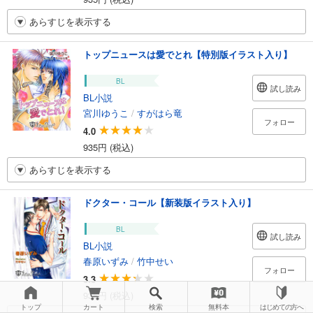
あらすじを表示する
トップニュースは愛でとれ【特別版イラスト入り】
BL
試し読み
BL小説
宮川ゆうこ
/
すがはら竜
フォロー
4.0
935円 (税込)
あらすじを表示する
ドクター・コール【新装版イラスト入り】
BL
試し読み
BL小説
春原いずみ
/
竹中せい
フォロー
3.3
935円 (税込)
トップ
カート
検索
無料本
はじめての方へ