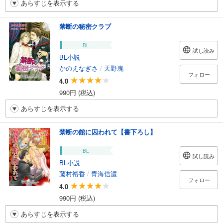
あらすじを表示する
禁断の秘密クラブ
BL
試し読み
BL小説
かのえなぎさ
/
天野瑰
フォロー
4.0
990円 (税込)
あらすじを表示する
禁断の館に囚われて【書下ろし】
BL
試し読み
BL小説
藤村裕香
/
青海信濃
フォロー
4.0
990円 (税込)
あらすじを表示する