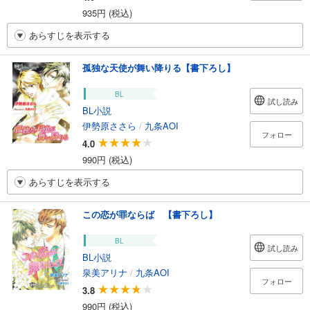
935円 (税込)
あらすじを表示する
孤独な天使が舞い降りる【書下ろし】
BL
試し読み
BL小説
伊勢原ささら
/
九条AOI
フォロー
4.0
990円 (税込)
あらすじを表示する
この恋が罪ならば 【書下ろし】
BL
試し読み
BL小説
泉美アリナ
/
九条AOI
フォロー
3.8
990円 (税込)