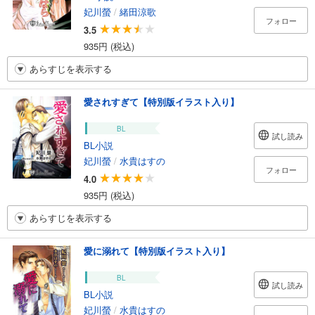
妃川螢
/
緒田涼歌
フォロー
3.5
935円 (税込)
あらすじを表示する
愛されすぎて【特別版イラスト入り】
BL
試し読み
BL小説
妃川螢
/
水貴はすの
フォロー
4.0
935円 (税込)
あらすじを表示する
愛に溺れて【特別版イラスト入り】
BL
試し読み
BL小説
妃川螢
/
水貴はすの