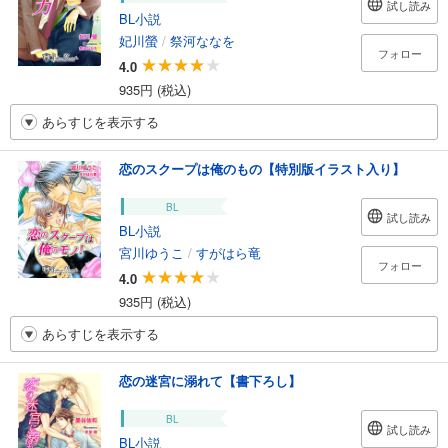
試し読み
BL小説
妃川螢
/
祭河ななを
フォロー
4.0
935円 (税込)
あらすじを表示する
恋のスクープは俺のもの【特別版イラスト入り】
BL
試し読み
BL小説
宮川ゆうこ
/
すがはら竜
フォロー
4.0
935円 (税込)
あらすじを表示する
恋の迷宮に溺れて【書下ろし】
BL
試し読み
BL小説