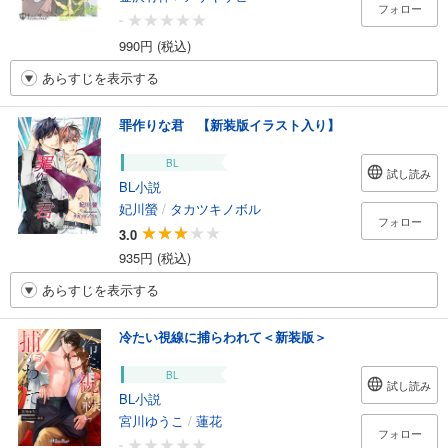
フォロー
-
990円 (税込)
あらすじを表示する
罪作りな君 【新装版イラスト入り】
BL
試し読み
BL小説
妃川螢
/
タカツキノボル
フォロー
3.0
935円 (税込)
あらすじを表示する
冷たい視線に捕らわれて＜新装版＞
BL
試し読み
BL小説
宮川ゆうこ
/
蓮花
フォロー
-