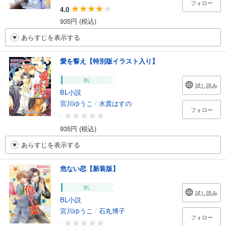
フォロー
4.0
935円 (税込)
あらすじを表示する
愛を誓え【特別版イラスト入り】
BL
試し読み
BL小説
宮川ゆうこ
/
水貴はすの
フォロー
-
935円 (税込)
あらすじを表示する
危ない恋【新装版】
BL
試し読み
BL小説
宮川ゆうこ
/
石丸博子
フォロー
-