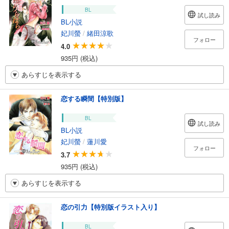
BL
試し読み
BL小説
妃川螢
/
緒田涼歌
フォロー
4.0
935円 (税込)
あらすじを表示する
恋する瞬間【特別版】
BL
試し読み
BL小説
妃川螢
/
蓮川愛
フォロー
3.7
935円 (税込)
あらすじを表示する
恋の引力【特別版イラスト入り】
BL