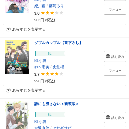
妃川螢
/
藤河るり
フォロー
3.0
935円 (税込)
あらすじを表示する
ダブルカップル【書下ろし】
BL
試し読み
BL小説
御木宏美
/
史堂櫂
フォロー
3.7
990円 (税込)
あらすじを表示する
誰にも渡さない＜新装版＞
BL
試し読み
BL小説
金沢有倖
/
アサギサビ