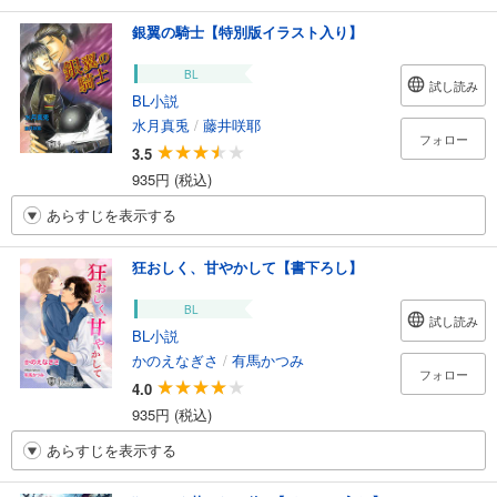
銀翼の騎士【特別版イラスト入り】
BL
試し読み
BL小説
水月真兎
/
藤井咲耶
フォロー
3.5
935円 (税込)
あらすじを表示する
狂おしく、甘やかして【書下ろし】
BL
試し読み
BL小説
かのえなぎさ
/
有馬かつみ
フォロー
4.0
935円 (税込)
あらすじを表示する