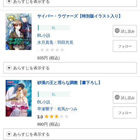
あらすじを表示する
サイバー・ラヴァーズ【特別版イラスト入り】
BL
試し読み
BL小説
水月真兎
/
羽田共見
フォロー
-
935円 (税込)
あらすじを表示する
砂漠の王と淫らな調教【書下ろし】
BL
試し読み
BL小説
早瀬響子
/
有馬かつみ
フォロー
3.0
990円 (税込)
あらすじを表示する