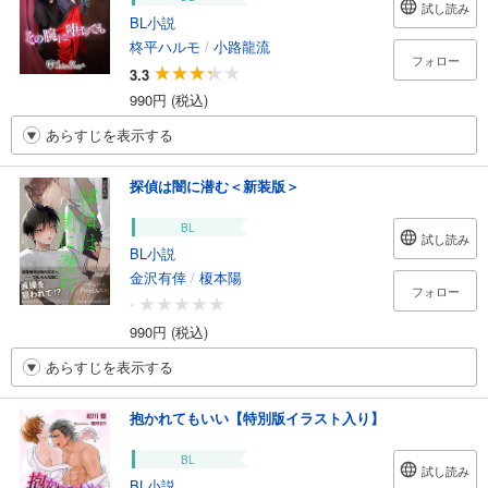
試し読み
BL小説
柊平ハルモ
/
小路龍流
フォロー
3.3
990円 (税込)
あらすじを表示する
探偵は闇に潜む＜新装版＞
BL
試し読み
BL小説
金沢有倖
/
榎本陽
フォロー
-
990円 (税込)
あらすじを表示する
抱かれてもいい【特別版イラスト入り】
BL
試し読み
BL小説