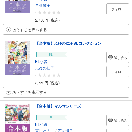
早瀬響子
フォロー
-
2,750円 (税込)
あらすじを表示する
【合本版】ふゆの仁子BLコレクション
BL
試し読み
BL小説
ふゆの仁子
フォロー
-
2,750円 (税込)
あらすじを表示する
【合本版】マルサシリーズ
BL
試し読み
BL小説
宮川ゆうこ
/
石丸博子