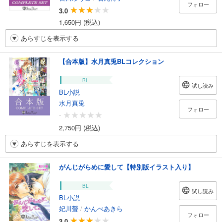
フォロー
3.0
1,650円 (税込)
あらすじを表示する
【合本版】水月真兎BLコレクション
BL
試し読み
BL小説
水月真兎
フォロー
-
2,750円 (税込)
あらすじを表示する
がんじがらめに愛して【特別版イラスト入り】
BL
試し読み
BL小説
妃川螢
/
かんべあきら
フォロー
3.0