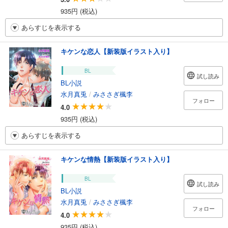
935円 (税込)
あらすじを表示する
キケンな恋人【新装版イラスト入り】
BL
試し読み
BL小説
水月真兎
/
みささぎ楓李
フォロー
4.0
935円 (税込)
あらすじを表示する
キケンな情熱【新装版イラスト入り】
BL
試し読み
BL小説
水月真兎
/
みささぎ楓李
フォロー
4.0
935円 (税込)