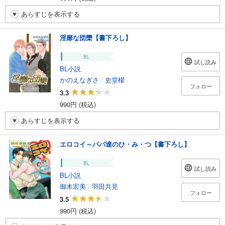
あらすじを表示する
淫靡な団欒【書下ろし】
BL
試し読み
BL小説
かのえなぎさ
/
史堂櫂
フォロー
3.3
990円 (税込)
あらすじを表示する
エロコイ～パパ達のひ・み・つ【書下ろし】
BL
試し読み
BL小説
御木宏美
/
羽田共見
フォロー
3.5
990円 (税込)