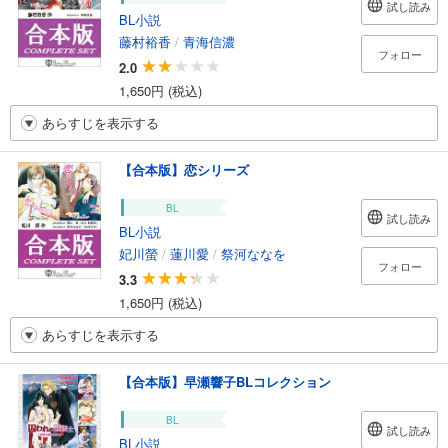
試し読み
BL小説
藤村裕香
/
青海信濃
フォロー
2.0
1,650円 (税込)
あらすじを表示する
【合本版】恋シリーズ
BL
試し読み
BL小説
妃川螢
/
蓮川愛
/
祭河ななを
フォロー
3.3
1,650円 (税込)
あらすじを表示する
【合本版】早瀬響子BLコレクション
BL
試し読み
BL小説