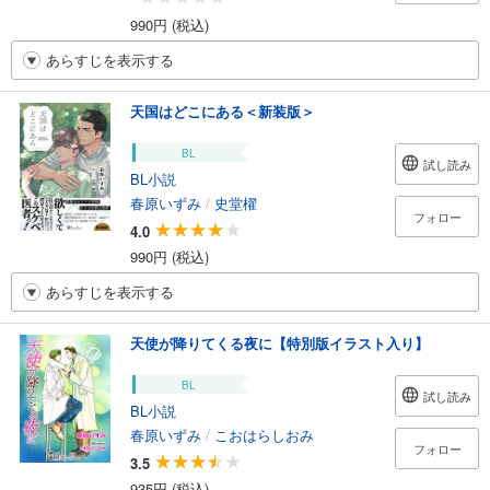
990円 (税込)
あらすじを表示する
天国はどこにある＜新装版＞
BL
試し読み
BL小説
春原いずみ
/
史堂櫂
フォロー
4.0
990円 (税込)
あらすじを表示する
天使が降りてくる夜に【特別版イラスト入り】
BL
試し読み
BL小説
春原いずみ
/
こおはらしおみ
フォロー
3.5
935円 (税込)