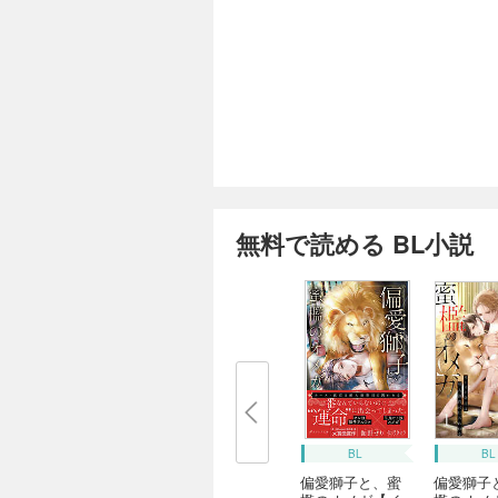
無料で読める BL小説
BL
BL
偏愛獅子と、蜜
偏愛獅子