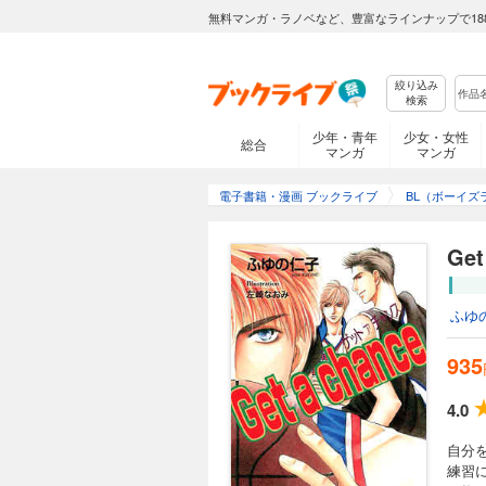
無料マンガ・ラノベなど、豊富なラインナップで18
絞り込み
検索
少年・青年
少女・女性
総合
マンガ
マンガ
電子書籍・漫画 ブックライブ
BL（ボーイズ
Ge
ふゆ
935
4.0
自分
練習