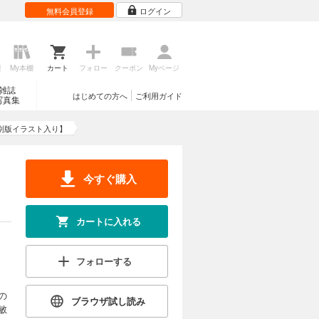
無料会員登録
ログイン
歴
My本棚
カート
フォロー
クーポン
Myページ
雑誌
はじめての方へ
ご利用ガイド
写真集
e【特別版イラスト入り】
今すぐ購入
カートに入れる
フォローする
の
ブラウザ試し読み
敏