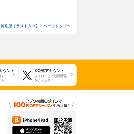
ance【特別版イラスト入り】 ページトップヘ
アカウント
X公式アカウント
携で
フォローして最新情報
ット！
をチェック！