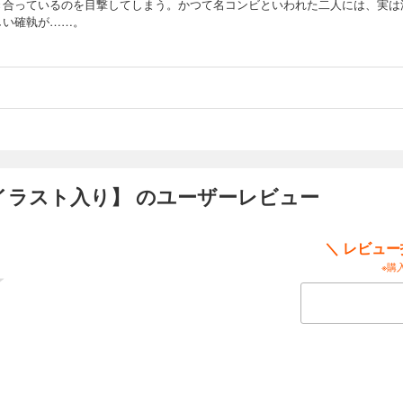
き合っているのを目撃してしまう。かつて名コンビといわれた二人には、実は
しい確執が……。
特別版イラスト入り】 のユーザーレビュー
＼ レビュ
※購