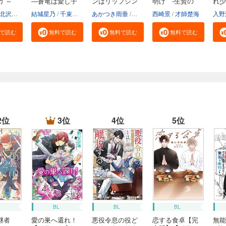
ガ ～
―蒼竜は愛し子
ンはリップシン
明け -生贄の
れ少
へ...
ク...
花...
北沢きょう
結城星乃
千束るち
あかつき雨垂
鹿島こたる
西崎景
才師楚海
入野
で読む
無料で読む
無料で読む
無料で読む
2位
3位
4位
5位
BL
BL
BL
継者
愛の巣へ還れ！
悪役令息の役ど
恋する食卓【完
無能