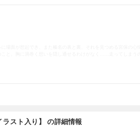
に場面が想起でき、また榛名の表と裏、それを見つめる宮保の心
こと。胸に渦巻く想いを隠し通せるわけがなく……走ってしまう
特別版イラスト入り】 の詳細情報