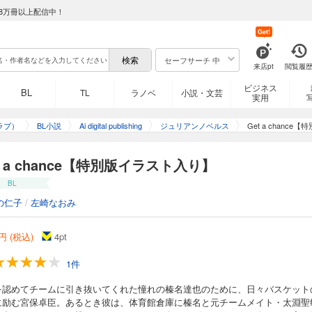
8万冊以上配信中！
Get!
セーフサーチ 中
来店pt
閲覧履
ビジネス
BL
TL
ラノベ
小説・文芸
実用
ラブ）
BL小説
Ai digital publishing
ジュリアンノベルス
Get a chanc
t a chance【特別版イラスト入り】
BL
の仁子
/
左崎なおみ
円 (税込)
4
pt
1件
を認めてチームに引き抜いてくれた憧れの榛名達也のために、日々バスケット
に励む宮保卓臣。あるとき彼は、体育館倉庫に榛名と元チームメイト・太淵聖