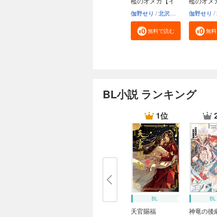
檻のオメガ【イ
檻のオメ
ラ...
カ...
伽野せり
北沢きょう
伽野せり
無料で読む
無料
BL小説 ランキング
1位
BL
BL
天官賜福
神竜の後