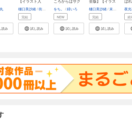
【イラスト入
ころからはサク
全版】【イラス
ばれ
り】
ッ...
ト...
身...
丸
樋口美沙緒
街子マドカ
をち。
緋いろ
樋口美沙緒
末広マチ
夜光
完結
NEW
完結
続
し読み
試し読み
試し読み
試し読み
す