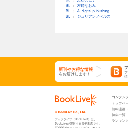
BL
>
左崎なおみ
BL
>
Ai digital publishing
BL
>
ジュリアンノベルス
ブ
新刊やお得な情報
ア
をお届けします！
情
コンテン
トップペ
無料漫画
© BookLive Co., Ltd.
特集一覧
ブックライブ（BookLive!）は、
ランキン
BookLiveが運営する電子書店です。
TOPPANホールディングス、カルチ