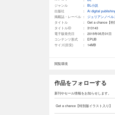
ジャンル
：
BL小説
出版社
：
Ai digital publishin
掲載誌・レーベル
：
ジュリアンノベル
タイトル
：
Get a chanc
タイトルID
：
313143
電子版発売日
：
2015年05月01日
コンテンツ形式
：
EPUB
サイズ(目安)
：
14MB
閲覧環境
作品をフォローする
新刊やセール情報をお知らせします。
Get a chance【特別版イラスト入り】