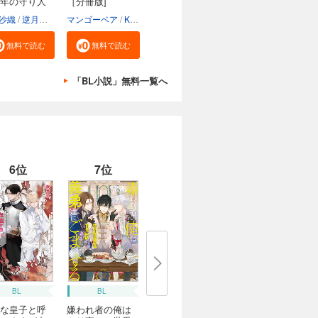
年の守り人
［分冊版]
沙織
逆月酒乱
マンゴーベア
Kanapy
加藤智子
無料で読む
無料で読む
「BL小説」無料一覧へ
6位
7位
BL
BL
な皇子と呼
嫌われ者の俺は