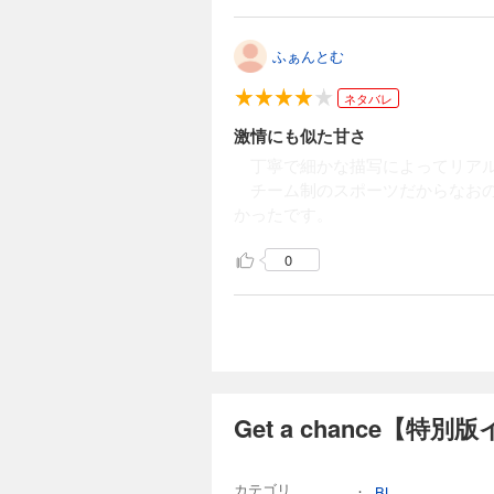
ふぁんとむ
ネタバレ
激情にも似た甘さ
丁寧で細かな描写によってリアル
チーム制のスポーツだからなおの
かったです。
0
Get a chance【
カテゴリ
：
BL