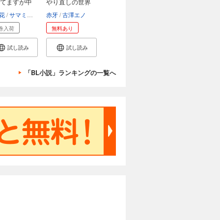
てますが中
やり直しの世界
で...
花
サマミヤアカザ
赤牙
古澤エノ
巻入荷
無料あり
試し読み
試し読み
「BL小説」ランキングの一覧へ