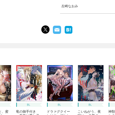
左崎なおみ
BL
BL
BL
と、蜜
竜の御手付き
ドラァグクイー
こいねがう、夜
神獣