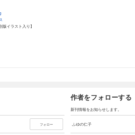
g
ス
e【特別版イラスト入り】
作者をフォローする
新刊情報をお知らせします。
ふゆの仁子
フォロー