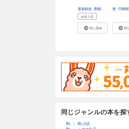
墨香銅臭
鄭穎馨
日出的小太陽
透
円陣闇
続巻入荷
試し読み
試
同じジャンルの本を探
BL
>
BL小説
BL
>
ふゆの仁子