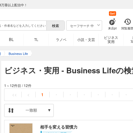
8万冊以上配信中！
Get!
セーフサーチ 中
来店pt
閲覧履
ビジネス
BL
TL
ラノベ
小説・文芸
実用
用
Business Life
ビジネス・実用 - Business Life
1～12件目
/
12件
<<
<
1
・
・
・
・
・
・
一致順
相手を変える習慣力