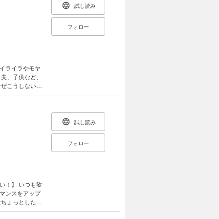
試し読み
フォロー
イライラやモヤ
、夫、子供など、
なぜこうしないの
たい」「変わって
ンタルコーチング
験をもとに「相手
を変える習慣力』
試し読み
ける習慣化によっ
けることができ
フォロー
いつも飲
マンスをアップ
はちょっとした飲