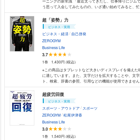
ーニングの新常識 「最近太ってきたし、仕事帰りにジムでも通うか」 そ
う思って入会してみたものの、いざ通い始めてみると、忙
い、めんどうくさい。そして続かない……。 こうなって
は、ジムマシンを片っ端から使ったり、ひたすら筋トレに
超「姿勢」力
いった、「じつは非効率な鍛え方」をしていることにあります 本書
ビジネス・実用
「鍛える前に整える」というトレーニングの本質や、最短
/
ビジネス・経済
自己啓発
になるための賢いジム活用のコツを紹介。 トレーニング
年、世界を舞台に戦うトップアスリートのカラダづくりか
ZEROGYM
康管理まで「カラダのトータルサポート」に従事してきた
Business Life
が、その極意を余すことなくお伝えします。 押さえておきたい常識、意外
3.7
と知られていないフィットネスジムの魅力が満載の「新・
1巻
1,430円 (税込)
イブル」! ●目次(抜粋) はじめに 忙しくても続く! ジム通い・トレーニング
の極意 第1章トレーナーを徹底的に活用する 第2章トレ
※この商品はタブレットなど大きいディスプレイを備えた
極限まで省く 第3章「鍛」える前に「整」える 第4章コ
に適しています。また、文字だけを拡大することや、文字
チェック 第5章ジムの賢い選び方、使い方 第6章続くト
ト、検索、辞書の参照、引用などの機能が使用できません。 4週間で
第7章トレーニングがもっと楽しくなる豆知識 おわりに 
を矯正し、仕事で最高のパフォーマンスを発揮する。 そ
動で予防・改善できる 巻末付録
縮したのが本書だ。 ▼事実、姿勢が悪いとリアルに疲れる 姿勢が悪いだ
超疲労回復
けでパフォーマンスは相当落ちる。見栄えが悪い以上に、
ビジネス・実用
からだ。 「正しい姿勢はつらい」「背中を丸めて座った
/
スポーツ・アウトドア
スポーツ
じるのは、あくまで錯覚にすぎない。ラクだと思っている
/
肉の一部を酷使していて、続けていると疲れが一箇所に集
ZEROGYM
松尾伊津香
体はどんどんゆがみ、骨や関節、筋肉が本来あるべきポジ
Business Life
ていき、 ・肩こり、腰痛 ・代謝が落ち、太りやすくなる
3.0
する ・冷え性、肌荒れ、顔のたるみ ・やる気や自信の喪
1巻
1,540円 (税込)
弱い などの症状まで引き起こす。 ▼疲労回復専用ジムが開発した最強最