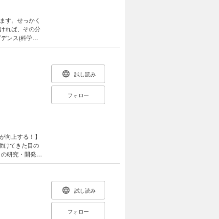
ネスで役立つ&
いて多数紹介。
継続可能な働き
ます。せっかく
ければ、その分
デンス(科学
理について徹底解
を、「食事」
介していきま
フォーマンスをぐ
試し読み
フォロー
が向上する！】
助けてきた目の
自の研究・開発を
代ビジネスマン
ば、疲れ目やドラ
消することはも
試し読み
う思うのも無理
信じているから
フォロー
ネ・コンタクト