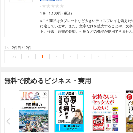
をかけるか、レーシック手術を受ける、といった対処療法
-
も、本当にそうでしょうか?目が疲れたり悪くなったり、
1巻
1,100円 (税込)
が現れる原因は、もとを正せば「目の筋力」が低下し、「
しまうことにあります。端的に言えば、肩凝りならぬ「目
※この商品はタブレットなど大きいディスプレイを備えた
れでは目と脳に十分な酸素や栄養が行き届かなくなり、う
に適しています。また、文字だけを拡大することや、文字
れません。つまり眼筋を鍛えることこそ、目の疲れから引
ト、検索、辞書の参照、引用などの機能が使用できません。 なんとな
様々な症状を改善するための近道というわけです。 さあ、今すぐ対策を始
調がすぐれない。 なぜかイライラする。 ちょっとしたこ
めましょう！
てしまう……。 この本では、そんなプチ不調からあなたを解放するための
方法をお伝えします。 ストレッチはひとりで行うものというイメージがあ
1～12件目
/
12件
るかもしれませんが、実はふたりでやったほうがずーっと
<<
<
1
・
・
・
・
・
・
楽しくて、ものすごーく気持ちいい！ 一緒にやる相手と
心と体が無理なく整います。 ▼ふたりストレッチの具体的効果 (1)とにか
く伸びる（ひとりでは伸びないところが伸びるので気持ち
(2)効果が倍増（肩こり・腰痛、疲れ解消、美容・ダイエ
無料で読めるビジネス・実用
トレッチ本来のパワーがUP） (3)モチベーションが続く
制力」があるから挫折しにくい） (4)仲が深まる（自然と
り、お互いを大切に思う気持ちが芽生えたりする） そう、ふたりで行うス
トレッチには本当にいいことしかないのです！ 本書が提案するのは、夫婦
や親子、恋人、友人など、大切な誰かと「ふたりで一緒に
になる」方法。 ふたりだからこそ伸ばせる部分を中心に
ためのポージングを厳選しました。 特別な道具やスペースは要りません。
どれも動き自体は単純なので、誰でも自宅で気軽に行えます。 そし
しくて時間が合わない」という人にとっては、一緒に過ご
いいきっかけになるかもしれません。 これは決して大げ
く、著者の森俊憲・和世夫妻が日々実感していることでも