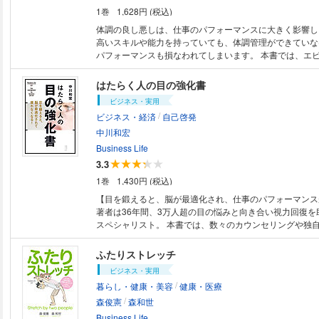
アが出てくる「マインドフル・ライティング」など、ビジ
1巻
1,628円 (税込)
いつでもどこでもできる簡単メソッドを科学的根拠に基づ
現代に生きるビジネスパーソンへ、ストレスからの解放と
体調の良し悪しは、仕事のパフォーマンスに大きく影響し
方をご提案します。
高いスキルや能力を持っていても、体調管理ができていな
パフォーマンスも損なわれてしまいます。 本書では、エビ
的・医学的根拠)をベースに、ビジネスパーソンの体調管
説。「カラダ」「ココロ」「アタマ」を鍛えるための方法
はたらく人の目の強化書
「睡眠」「運動」「習慣」「環境」の観点からそれぞれ紹
ビジネス・実用
す。 これを読むだけで体調管理は万全! 仕事と人生のパ
/
ビジネス・経済
自己啓発
んっと向上させる、まさに決定版と言える一冊です。
中川和宏
Business Life
3.3
1巻
1,430円 (税込)
【目を鍛えると、脳が最適化され、仕事のパフォーマンス
著者は36年間、3万人超の目の悩みと向き合い視力回復を
スペシャリスト。 本書では、数々のカウンセリングや独
重ねた末に編み出したメソッド「眼筋トレ」を中心に、現
に必要なアイケアを余すことなく紹介します。 実践すれ
ふたりストレッチ
イアイ、目の疲れからくる頭痛・肩凝りといった不調を解
ビジネス・実用
ちろん、視力回復や脳機能向上も期待できます。 「そんなうますぎる話、
/
暮らし・健康・美容
健康・医療
ありえない」「相当めんどくさいことなんじゃない?」 そ
/
はありません。なぜなら、多くの人が目はよくならないと
森俊憲
森和世
です。やれることといえば、せいぜい目薬を差すか、メガ
Business Life