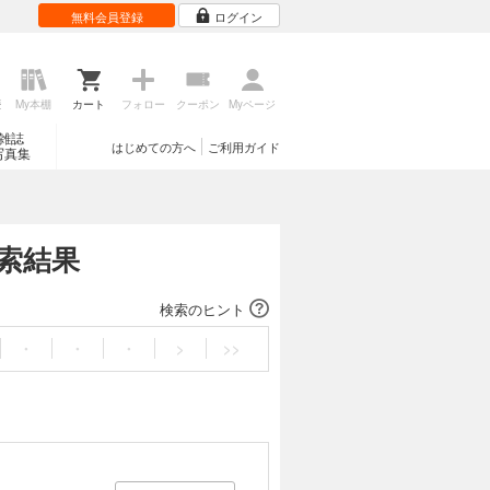
無料会員登録
ログイン
歴
My本棚
カート
フォロー
クーポン
Myページ
雑誌
はじめての方へ
ご利用ガイド
写真集
の検索結果
検索のヒント
・
・
・
>
>>