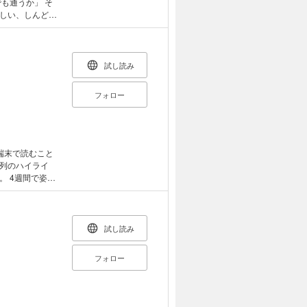
しい、しんど
しまう原因の多く
励んだり……と
では、
で理想のカラダ
試し読み
のプロとして長
ら一般の人の健
フォロー
著者の鈴木岳氏
トレーニングバ
ーニングの無駄を
端末で読むこと
ンディショニング
列のハイライ
レーニングのコツ
姿勢
あらゆる不調は運
のための方法を凝
 カラダが整う! コンディショニングポーズ
疲れやすくなる
ほうがラク」と感
試し読み
姿勢はじつは筋
中してしまう。
フォロー
ションからずれ
 ・集中力が低下
失 ・ストレスに