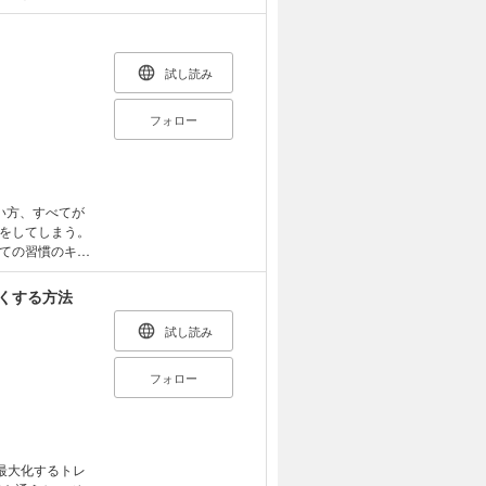
の基本姿勢/コミ
なんて……そんな
ぜひ読んでいただ
が思うほど会社
「4つのR」が
プロ。 ミス・
試し読み
ディの持ち主であ
・ソーシャルバラ
ドに苦しんできた
フォロー
に振り回され、
しようと食欲と食
 そして、おい
い方、すべてが
をしてしまう。
に、二度と太るこ
ての習慣のキー
てください。
に変える秘訣を
チングを応用す
くする方法
ルを習得してい
多数ご紹介する
試し読み
ている「コミュ
ます。習慣は才
フォロー
るはずです。 プ
る第1章 習慣化
らなくていい理由
の見つけ方第6章
える習慣エピロ
を最大化するトレ