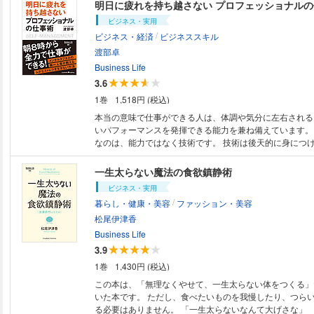
を明らかにするとともに、 単なる嗜好品として味わうの
明日に疲れを持ち越さない プロフェッショナル
ーマンスの最大化を可能にする、 二重の意味で「うまい
ビジネス・実用
お伝えします。 想像してみてください。 大好きなコーヒーとビールを美
/
ビジネス・経済
ビジネススキル
味しく楽しみながら、疲れやストレスを除くことができるのです
プライベートも絶好調！ この本を読み終える頃には、き
渡部卓
手に入れているはずです。 ・飲み物は食べ物の50倍速で
Business Life
せる！ ・「30分前のカフェインナップ」で商談・プレゼ
3.6
る ・「浅煎り中挽き」で、脂肪燃焼効果絶大！ ・ 朝の
1巻
1,518円 (税込)
き」より「出社後」 ・ 暑い夏こそ、リフレッシュにはホ
飲んだ次の日は、ブラックよりカフェラテ ・ 無意識・無
本当の意味で仕事ができる人は、体調や気分に左右される
ヒーは、デブと疲れの元凶 ・ コーヒーを飲む量は1日3杯が
いパフォーマンスを発揮できる能力を兼ね備えています。 そのために必
にイラついたら、ソイラテを飲め ・「仕事終わりの1杯」
なのは、能力ではなく技術です。 技術は後天的に身につ
を癒す ・ 「とりあえず生！」は科学的に正しい ・ ビー
「疲れず結果を出すやり方」と「疲れてもいち早く回復す
する ・ ホップの苦味は胃腸を強くする ・ 酔えない飲み
つけて、 ストレス・長時間残業とは無縁の生活を送りましょう。
一生太らない魔法の食欲鎮静術
水分摂取 ・ 一口飲んでから3分待つと、酔わない ・ 二
抜粋】 序章 「仕事で疲れない」にはコツがある プロフ
ビジネス・実用
杯飲んだら1杯」の法則 ・ 汗を流した後のがぶ飲みは、
義 疲れない人はいない/疲れを制する6つのポイント 第1章 ベストコンディ
/
暮らし・健康・美容
ファッション・美容
ションをキープする 疲れと仕事 基礎知識疲れは3つに分類
不調を見逃さない4つのA 第2章 疲れにくい心と体のベースをつくる プロ
松尾伊津香
フェッショナルの生活習慣 睡眠のゴールデンタイムを外さ
Business Life
コンディションを上げる/満員電車でもできる簡単トレーニング 第3
3.9
レス・プレッシャーに強くなる 心の疲れを溜めない思考法
1巻
1,430円 (税込)
の3タイプ/ABCDE理論/心を軽くする「はひふへほ」 第4章 残業ゼロでも
結果が出まくる 超・効率仕事術 ワールドスタンダードは
この本は、「無理なくやせて、一生太らない体をつくる」
事は「クイック&ダーティ」で/引き受けたくない仕事は
いた本です。 ただし、食べたいものを我慢したり、つら
に断る/できる人ほど他の人に仕事を振る 第5章 仕事は人間関係が9割 ムダ
る必要はありません。 「一生太らないなんて大げさな」 「どうせまたリ