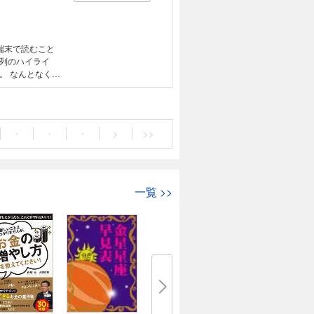
のみ……。で
何かしらの不調
血流」が滞って
凝り」状態。こ
端末で読むこと
まく機能してく
列のハイライ
き起こされる
く体
とですぐに疲れ
お得。 ラクで、
・
・
・
>
>>
の会話も弾んで、
よさMAX！）
ット効果など、ス
（いい意味で「強
一覧
>>
会話が生まれた
、楽しく、健康
、心と体を整える
て「忙
す時間をつくる
さなことではな
あります。 それ