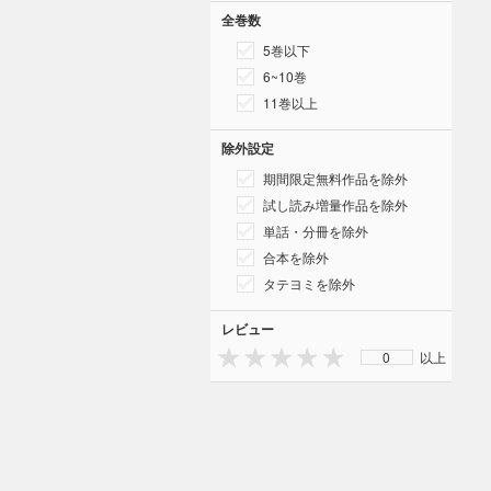
全巻数
5巻以下
6~10巻
11巻以上
除外設定
期間限定無料作品を除外
試し読み増量作品を除外
単話・分冊を除外
合本を除外
タテヨミを除外
レビュー
0
以上