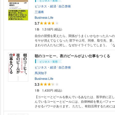
ビジネス・実用
/
ビジネス・経済
自己啓発
三浦将
Business Life
3.7
1巻
1,518円 (税込)
自分の習慣を変えたら、関係がうまくいかなかった人への
モヤが消えてなくなった 部下や上司、同僚、取引先、妻
まわりの人たちに対し、なぜかイライラしてしまう。 「
か?」「なぜそんなこともできないのか?」「相手を変え
ほしい」 人の行動を変えるのは大変です。本書では、メ
朝のコーヒー、夜のビールがよい仕事をつくる
のメカニズムやアドラー心理学、 そして著者の数々の経
ビジネス・実用
を変える」秘訣を紹介します。 キーワードは前作『自分
/
ビジネス・経済
自己啓発
同様、「潜在意識」と「習慣化」。 潜在意識を味方につ
て、あなたも無理なく、自然に「相手を変える」を身につ
馬渕知子
ます。
Business Life
3.3
1巻
1,430円 (税込)
【コーヒーとビールを飲んでいるあなたは、医学的に正しい！】 
んでいるコーヒーとビールには、自律神経を整えパフォー
させるパワーがあります。 ただし、有効活用するために
み方のコツが！ この本では、コーヒーとビールに秘められたすごいパワー