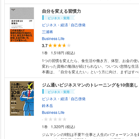
なストレスを生まない調整力 仕事の人間関係を整える6つ
バウンドするに決まっている」 「我慢も運動もいらない
ュニケーションがうまくいく4つの技術 第6章 疲れを最速で吹き飛ばす 働
甘い話にはだまされない！」 そう思ったあなたにこそ、
自分を変える習慣力
くための休息術 休むことに罪悪感を感じていないか/自分
きたい一冊です。 著者の松尾コーチは、1000人以上の万年ダイエッター
ビジネス・実用
や上司はあなたを見ていない/セルフコンディショニングは
たちを リバウンド地獄から救い出してきた、ダイエットの
/
決め手 終章 プロフェッショナル総論 「仕事で疲れない」人の資質 仕事で
ビジネス・経済
自己啓発
モデルジャパン2016日本大会で第3位に輝くほどの美ボ
疲れない人が持っているもの/目指すは「ワーク・ライフ
りながら、 実は生まれながらの超・大食漢で、リバウン
三浦将
ンス」
一人でもあります。 ダイエット専門ジムでインストラクターとして働きな
Business Life
がらも 「制限」「我慢」を強いられるダイエットルール
3.7
ますます過食に溺れていく日々……。 そんな毎日を脱却
1巻
1,518円 (税込)
事の研究を重ね 確立したのが「食欲鎮静術」です！ そのポイントを簡単
にお伝えすると…… まずは、「本当の味わい方」を知る。
1つの習慣を変えたら、食生活や働き方、体型、お金の使
しく食べる。 これだけで食欲が自然とおさまり、間食や食べ過ぎがなくな
変わった資格の勉強が続けられない、ついつい怠惰な生活
ります。 制限も我慢もなしで、きれいにやせられるうえ
本書は、「自分を変えたい」という方に向け、まずはすべ
とはありません。 ぜひ本書で、幸せな腹八分目を叶え
となる「スイッチとなる習慣」を身に付け、生活を抜本的
お教えします。次に潜在意識の特性を理解し、セルフコー
ジム通いビジネスマンのトレーニングを10倍楽し
ることによって、苦労せず良い習慣を身に付けていくスキ
ビジネス・実用
きましょう。仕事の成果を上げ、人生を充実させる習慣を
/
ビジネス・経済
自己啓発
とともに、最終章では、人生を大きく変化させる力をもっ
ニケーションの習慣」「心の習慣」の身に付け方も伝授し
鈴木岳
能を超える力を持っていることを、きっとあなたも実感す
Business Life
ロローグ 良い習慣を1つ始めると、悪い習慣がすべて変わ
-
へのステップ第2章 潜在意識を味方につける第3章 頑張
1巻
1,320円 (税込)
第4章 習慣は才能を超える第5章 「スイッチとなる習慣」
「スイッチとなる習慣」の選択肢第7章 人生を根本から変
ジムマシンの9割は不要?! 仕事と人生のパフォーマンス
ーグ あなたには想定を超える可能性がある!