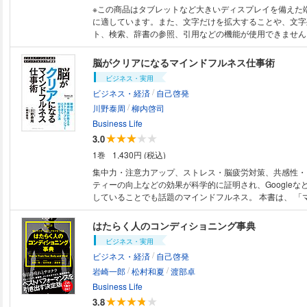
速の姿勢矯正プログラム 本書で紹介するプログラムは、
※この商品はタブレットなど大きいディスプレイを備えた
疲労回復専用ジム「ZERO GYM」で行なわれているプロ
に適しています。また、文字だけを拡大することや、文字
わかりやすく、ひとりでも比較的簡単に取り組めるトレー
ト、検索、辞書の参照、引用などの機能が使用できません。 日経トレ
ぐってまとめたものだ。 最大の特徴は「４週間でブリッ
ィ「2018年ヒット予測」第3位! 「王様のブランチ」「スッキリ」「ヒル
る」という明確な期間とゴールを設定したこと。 「子ど
ナンデス」等、各メディアで話題! 本書刊行に合わせて行った実験によ
脳がクリアになるマインドフルネス仕事術
という人も多いであろう、ぐぐーっと伸びるあのポーズ。
り、自律神経のバランスが整い、睡眠の質が向上すること
ビジネス・実用
った今だからこそ、やるべき理由がある。なぜならブリッ
証! ZERO GYMの「疲労回復プログラム」が自宅で手軽に実践できる! 日々
/
消に必要な関節の動きや 筋肉収縮がバランスよく組み込
ビジネス・経済
自己啓発
溜まっていく疲れをいかに解消するか。これはビジネスパ
だ。いわばブリッジは「姿勢矯正パーフェクトポーズ」な
/
永遠の課題である。事実、「寝ても疲れがとれない」「う
川野泰周
柳内啓司
リッジができる体＝ゆがみや凝りのない体になる」という
つからない」といった悩みをもつ人は多い。 「しっかり
Business Life
的はあくまで姿勢矯正だが、 その目的を達成するための
る」多くの人はそう考えている。けれど本当にそうだろう
3.0
ッジを位置づけ、4 週間で達成を目指す。効果が目に見え
けでは疲れはとれない。確かに睡眠は疲労回復の基本では
ーションをキープしやすいし、正しく最終目標ストレッチ
1巻
1,430円 (税込)
大事なのは、むしろその「前」だ。 何が必要なのかとい
を中心に「ほぐし」と「ポジションセット」を 一気に進
ロになる」ということ。脳と体を緊張状態からときほぐし
集中力・注意力アップ、ストレス・脳疲労対策、共感性・
のだ。ぜひ本書で、姿勢矯正に成功し、疲れない体と輝か
にリセットしてあげる。疲れを根本から取り除くためには
ティーの向上などの効果が科学的に証明され、Googleな
入れてほしい。
ロになる」ステップが必要なのだ。 本書で紹介する疲労
していることでも話題のマインドフルネス。 本書は、 「マインドフルネ
は、誰でも簡単にゼロになれるよう工夫されている。具体
スとは何か?」「具体的なやり方は?」「忙しくてもできる
す」「流す」「緩める」「ゼロになる」という「4つの型
的な疑問から、 「満員電車が憂鬱」「仕事量が多くて頭
はたらく人のコンディショニング事典
とによって、疲労回復の最大化を実現している。 ストレ
い」「仕事中に集中が切れてしまう」「部下のマネジメン
ビジネス・実用
ニング、瞑想・マインドフルネス、そして脱力……。この
る」「休日も仕事が気になり、休んだ気がしない」 …等
/
の順序で行えば、必ずやあなたの脳と体はときほぐされ、
ビジネス・経済
自己啓発
ストレスへの対処法まで、ビジネスマン×マインドフルネ
コンディションが格段に良くなることだろう。
/
/
会話形式で、わかりやすく解説します。 朝一番に明晰な
岩崎一郎
松村和夏
渡部卓
「5回だけ呼吸」、歩きながらできる「歩行瞑想」、満員
Business Life
る「つり革瞑想」、集中のスイッチを入れる「キーアクシ
3.8