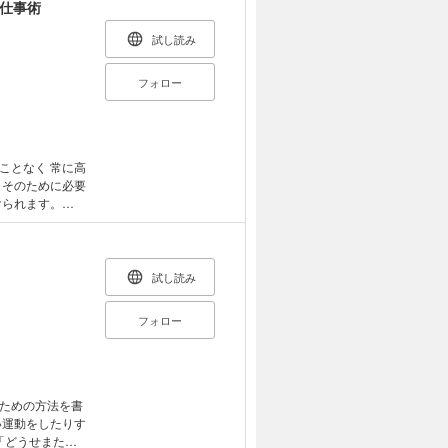
ではなく、パフォ
の仕事術
飲みこなし方」を
試し読み
。 仕事も
っとそんな毎日を
フォロー
脳と体を覚醒さ
ンの勝率が上が
コーヒーは「寝起
ットコーヒー ・
制限で飲むコー
ことなく 常に高
ベスト ・ 上司
要
で効率よく疲れ
けられます。
ルで代謝がアップ
る方法」を身に
会の日は、昼から
 【目次
日酔いを防ぐ「１
ェッショナルの定
痛風の原因に
試し読み
できる/メンタル
フォロー
ない/外食でも
章 スト
 折れやすい心
昼休みが短い/仕
ための方法を書
「アサーティブ」
い運動をしたりす