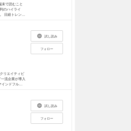
東京・千駄ヶ谷の
端末で読むこと
グラムの中から、
列のハイライ
ニングを選りす
ンデ
ジをできる体にな
もの頃にやった」
 じつは大人にな
が医学的にも実
ジには、猫背解
試し読み
まれているから
ーソンにとって
のである。 「ブ
まい解消法が見
フォロー
こと。本書の目
寝れば疲れがとれ
ツールとしてブリ
か?ただねるだ
るので、 モチベ
あるが、本当に
要素の高い動き
うとそれは、「ゼ
めることができる
、あるべき状態
クリエイティビ
しい未来を手に
、寝る前の「ゼ
ど一流企業が導入
回復プログラム
的には「ほぐ
?」 …等の基本
」で構成するこ
を切り替えられな
ッチに自重トレー
トに困ってい
メニューを、こ
の具体的な仕事の
試し読み
翌日の寝覚めや
ス専門家による
脳を手に入れる
フォロー
電車が快適にな
ョン」、アイデ