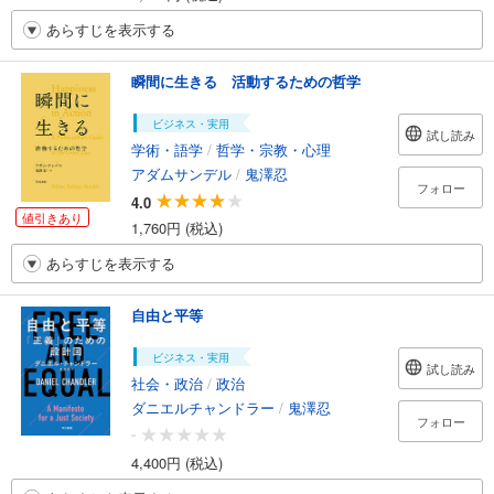
あらすじを表示する
瞬間に生きる 活動するための哲学
ビジネス・実用
試し読み
学術・語学
/
哲学・宗教・心理
アダムサンデル
/
鬼澤忍
フォロー
4.0
値引きあり
1,760円 (税込)
あらすじを表示する
自由と平等
ビジネス・実用
試し読み
社会・政治
/
政治
ダニエルチャンドラー
/
鬼澤忍
フォロー
-
4,400円 (税込)