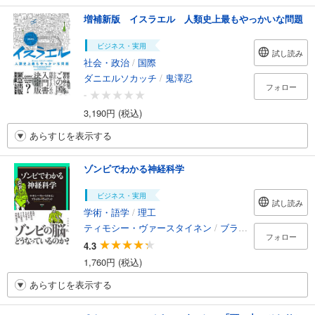
増補新版 イスラエル 人類史上最もやっかいな問題
ビジネス・実用
試し読み
社会・政治
/
国際
ダニエルソカッチ
/
鬼澤忍
フォロー
-
3,190円 (税込)
あらすじを表示する
ゾンビでわかる神経科学
ビジネス・実用
試し読み
学術・語学
/
理工
ティモシー・ヴァースタイネン
/
ブラッドリー・ヴォイテック
フォロー
4.3
1,760円 (税込)
あらすじを表示する