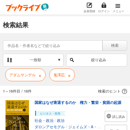
会員登録
ログイン
メニュー
検索結果
検索
一致順
絞り込み
×
×
アダムサンデル
鬼澤忍
1～16件目
/
16件
検索のヒント
国家はなぜ衰退するのか 権力・繁栄・貧困の起源
ビジネス・実用
試し読み
社会・政治
/
政治
ダロンアセモグル
/
ジェイムズ・A・ロビンソン
/
鬼澤