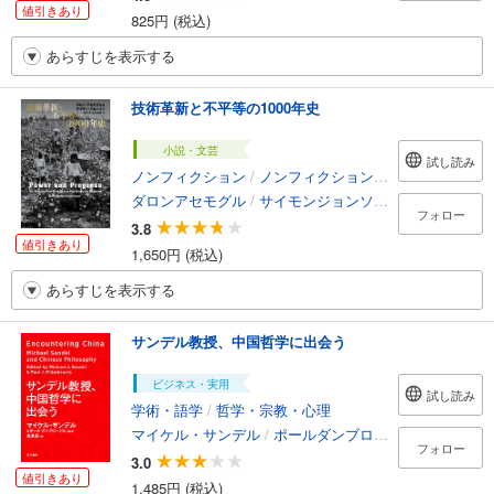
値引きあり
825円 (税込)
あらすじを表示する
技術革新と不平等の1000年史
小説・文芸
試し読み
ノンフィクション
/
ノンフィクション・ドキュメンタリー
ダロンアセモグル
/
サイモンジョンソン
/
鬼澤忍
/
塩原
フォロー
3.8
値引きあり
1,650円 (税込)
あらすじを表示する
サンデル教授、中国哲学に出会う
ビジネス・実用
試し読み
学術・語学
/
哲学・宗教・心理
マイケル・サンデル
/
ポールダンブロージョ
/
鬼澤忍
フォロー
3.0
値引きあり
1,485円 (税込)