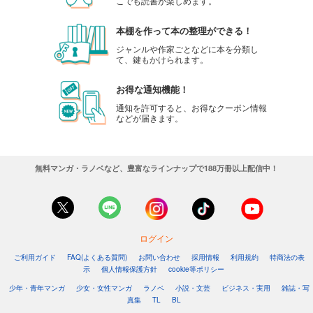
こでも読書が楽しめます。
本棚を作って本の整理ができる！
ジャンルや作家ごとなどに本を分類し
て、鍵もかけられます。
お得な通知機能！
通知を許可すると、お得なクーポン情報
などが届きます。
無料マンガ・ラノベなど、豊富なラインナップで188万冊以上配信中！
ログイン
ご利用ガイド
FAQ(よくある質問)
お問い合わせ
採用情報
利用規約
特商法の表
示
個人情報保護方針
cookie等ポリシー
少年・青年マンガ
少女・女性マンガ
ラノベ
小説・文芸
ビジネス・実用
雑誌・写
真集
TL
BL