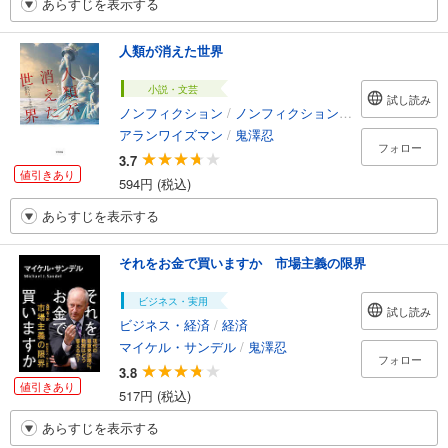
あらすじを表示する
人類が消えた世界
小説・文芸
試し読み
ノンフィクション
/
ノンフィクション・ドキュメンタリー
アランワイズマン
/
鬼澤忍
フォロー
3.7
値引きあり
594円 (税込)
あらすじを表示する
それをお金で買いますか 市場主義の限界
ビジネス・実用
試し読み
ビジネス・経済
/
経済
マイケル・サンデル
/
鬼澤忍
フォロー
3.8
値引きあり
517円 (税込)
あらすじを表示する