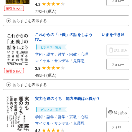
フォロー
4.2
値引きあり
770円 (税込)
あらすじを表示する
これからの「正義」の話をしよう ──いまを生き延
び...
ビジネス・実用
試し読み
学術・語学
/
哲学・宗教・心理
マイケル・サンデル
/
鬼澤忍
フォロー
3.9
値引きあり
495円 (税込)
あらすじを表示する
実力も運のうち 能力主義は正義か？
ビジネス・実用
試し読み
学術・語学
/
哲学・宗教・心理
マイケル・サンデル
/
鬼澤忍
フォロー
4.3