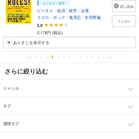
ビジネス・実用
試し読み
ビジネス・経済
/
経営・企業
ラズロ・ボック
/
鬼澤忍
/
矢羽野薫
フォロー
3.9
2,178円 (税込)
あらすじを表示する
<<
<
1
・
・
・
>
>>
さらに絞り込む
ジャンル
タグ
感情タグ