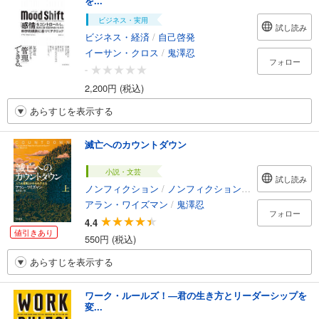
を...
ビジネス・実用
試し読み
ビジネス・経済
/
自己啓発
イーサン・クロス
/
鬼澤忍
フォロー
-
2,200円 (税込)
あらすじを表示する
滅亡へのカウントダウン
小説・文芸
試し読み
ノンフィクション
/
ノンフィクション・ドキュメンタリー
アラン・ワイズマン
/
鬼澤忍
フォロー
4.4
値引きあり
550円 (税込)
あらすじを表示する
ワーク・ルールズ！―君の生き方とリーダーシップを
変...