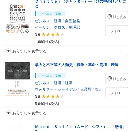
Ｃｈａｔｔｅｒ（チャッター）―「頭の中のひとりご
と...
ビジネス・実用
試し読み
ビジネス・経済
/
自己啓発
イーサン・クロス
/
鬼澤忍
フォロー
3.9
1,980円 (税込)
あらすじを表示する
暴力と不平等の人類史―戦争・革命・崩壊・疫病
ビジネス・実用
試し読み
ビジネス・経済
/
経済
ウォルター・シャイデル
/
鬼澤忍
/
塩原通緒
フォロー
3.8
5,940円 (税込)
あらすじを表示する
Ｍｏｏｄ Ｓｈｉｆｔ（ムード・シフト）―「感情」