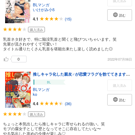
購入済み
BLマンガ
いけがみ小5
読む
4.1
(15)
購入済み
乳首ネタ好きで、特に陥没乳首と聞くと飛びついちゃいます。笑
先輩が流されやすくて可愛い！
タイトル通りたくさん乳首を堪能出来たし楽しく読めました◎
0
2022年07月06日
推しキャラ化した親友♂が恋愛フラグを勃ててきます。(1)
BL
購入済み
BLマンガ
ko
読む
4.4
(36)
購入済み
ちょっと本気出したら推しキャラに寄せられるの強い。笑
モブの腐女子として壁となってそこに存在してたいな〜
やる気出した攻めの今後が楽しみ♡