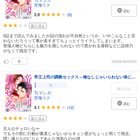
空海リク
読む
3.9
(9)
購入済み
3話まで読んでみましたが話の流れが不自然というか、いやこんなこと言
わないだろうって事が多すぎてちょっとイライラしてしまいます。
登場人物どちらにも魅力を感じられないので惹かれる過程などに説得力
がなくて残念です。
0
2022年06月20日
帝王上司の調教セックス～俺なしじゃいられない体にしてやるよ 2巻
TL
購入済み
TLマンガ
空海リク
読む
4.1
(12)
購入済み
主人公チョロいな〜
でもその割に行動が素直じゃないからキュン度がちょっと弱くて残念。
隠し撮りなのになんであんな強気なのか謎