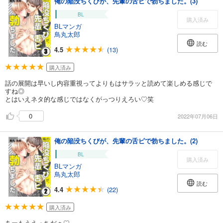
俺の陥没ちくびが、先輩の舌ピで勃ちました。(3)
BL
購入済み
BLマンガ
鳥丸太郎
読む
4.5
(13)
購入済み
話の展開は早いし内容重視ってよりもはサラッと読めて楽しめる感じで
すね◎
とはいえネタ的な感じではなくがっつりえろい♡笑
0
2022年07月06日
俺の陥没ちくびが、先輩の舌ピで勃ちました。(2)
BL
購入済み
BLマンガ
鳥丸太郎
読む
4.4
(22)
購入済み
あーもうえっちだぁ♡