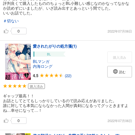
評判良くて購入したもののちょっとBL小難しい感じなのかなってなかな
か読めずにいましたが、いざ読み出すとあっという間でした。
いいお話でした。
＃切ない
0
2022年07月06日
愛されたがりの処方箋(1)
BL
購入済み
BLマンガ
内海ロング
読む
4.5
(22)
購入済み
ギャップ最高！！
お話としてとてもしっかりしているので読み応えがありました。
誰に対しても本気にならなかった人間が真剣になるってグッときますよ
ね…幸せになって…！
0
2022年07月06日