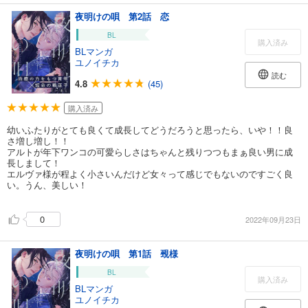
夜明けの唄 第2話 恋
BL
購入済み
BLマンガ
ユノイチカ
読む
4.8
(45)
購入済み
幼いふたりがとても良くて成長してどうだろうと思ったら、いや！！良
さ増し増し！！
アルトが年下ワンコの可愛らしさはちゃんと残りつつもまぁ良い男に成
長しまして！
エルヴァ様が程よく小さいんだけど女々って感じでもないのですごく良
い。うん、美しい！
0
2022年09月23日
夜明けの唄 第1話 覡様
BL
購入済み
BLマンガ
ユノイチカ