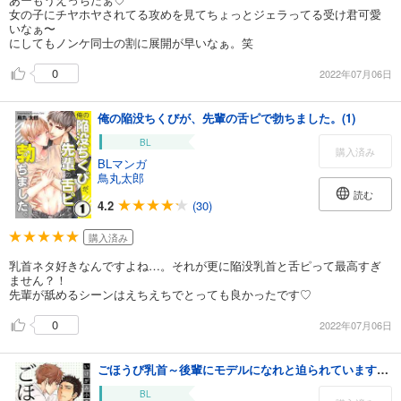
女の子にチヤホヤされてる攻めを見てちょっとジェラってる受け君可愛
いなぁ〜
にしてもノンケ同士の割に展開が早いなぁ。笑
0
2022年07月06日
俺の陥没ちくびが、先輩の舌ピで勃ちました。(1)
BL
購入済み
BLマンガ
鳥丸太郎
読む
4.2
(30)
購入済み
乳首ネタ好きなんですよね…。それが更に陥没乳首と舌ピって最高すぎ
ません？！
先輩が舐めるシーンはえちえちでとっても良かったです♡
0
2022年07月06日
ごほうび乳首～後輩にモデルになれと迫られています。1
BL