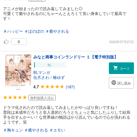
アニメが始まったので読み返してみました◎
可愛くて癒やされるのにちゃーんとえろくて良い身体していて最高で
す！
＃ハッピー
＃ほのぼの
＃癒やされる
0
2022年07月27日
みなと商事コインランドリー １【電子特別版】
BL
カート
BLマンガ
缶爪さわ
/
椿ゆず
試し読み
4.7
(187)
無料版購入済み
ドラマ化されたので読み返してみましたがやっぱり良いですね！
普段は未成年だろうと非人道的だろうとちょっと気にしたふりして結局
手を出すんかーい！な世界線の物語ばかり読んでいるので心が洗われる
ようです。笑
＃胸キュン
＃癒やされる
＃エモい