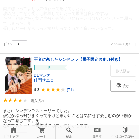
両片想いってよりも共依存って感じでしたね。
攻めだけでなく受けも執着していたって展開は良いですね。
ただ、邪険に扱う割に自分から関わりに行ったりはめんどくさって思っ
てしまった。笑
受けもどーせならもっと振り切ってくれても良かったなって。
0
2022年06月19日
王者に恋したシンデレラ【電子限定おまけ付き】
BL
購入済み
BLマンガ
佳門サエコ
読む
4.3
(71)
購入済み
まさにシンデレラストーリーでした。
設定がぶっ飛びまくってるけど細かいことは気にせず楽しむのが正解か
なって感じです。笑
なのでストーリー重視派には向かないかもです。
0
2022年06月19日
トップ
カート
検索
無料本
はじめての方へ