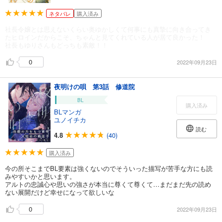
ネタバレ
購入済み
社長令嬢とは思えないくらい奥ゆかしくて何事にも真摯に向き合ってき
たヒロインだからこそ、ちゃんと見てくれている人が居て良かった！
社長もゆりさんもどっちも素敵！！
0
2022年09月23日
夜明けの唄 第3話 修道院
BL
購入済み
BLマンガ
ユノイチカ
読む
4.8
(40)
購入済み
今の所そこまでBL要素は強くないのでそういった描写が苦手な方にも読
みやすいかと思います。
アルトの忠誠心や思いの強さが本当に尊くて尊くて…まだまだ先の読め
ない展開だけど幸せになって欲しいな
0
2022年09月23日