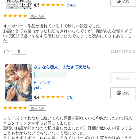
読む
4.5
(148)
購入済み
オメガバース作品が溢れている中で珍しい設定でした。
お話はとても面白かったし絵もきれいなんですが、顔がみんな似すぎて
いて髪型で違いを察する感じだったのでちょっと読みにくさもありまし
た。
0
2022年09月24日
さよなら恋人、またきて友だち
BL
購入済み
BLマンガ
yoha
読む
4.4
(78)
購入済み
シリーズでそれなりに続いてるし評価が割れている印象だったので購入
するタイミングをずっと伺ってました。
重暗いお話が好きなので私は楽しめましたが、評価が低い方の言ってる
こともわからないでもないなって感じでした。
とりあえずまずはこちらを買ってみてシリーズの方も買うか決めようと