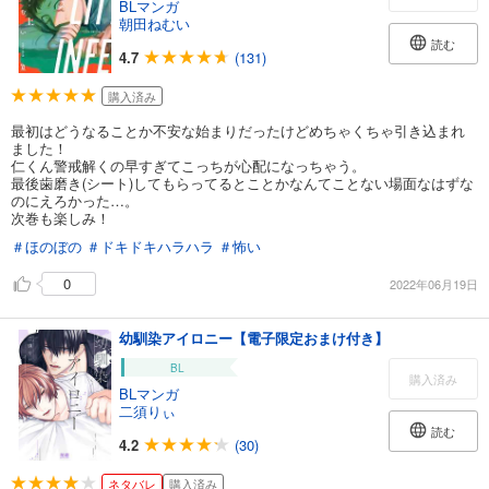
BLマンガ
朝田ねむい
読む
4.7
(131)
購入済み
最初はどうなることか不安な始まりだったけどめちゃくちゃ引き込まれ
ました！
仁くん警戒解くの早すぎてこっちが心配になっちゃう。
最後歯磨き(シート)してもらってるとことかなんてことない場面なはずな
のにえろかった…。
次巻も楽しみ！
＃ほのぼの
＃ドキドキハラハラ
＃怖い
0
2022年06月19日
幼馴染アイロニー【電子限定おまけ付き】
BL
購入済み
BLマンガ
二須りぃ
読む
4.2
(30)
ネタバレ
購入済み