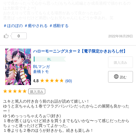
りで良かったって心から思った(もちろん続編とか成長過程で描かれるの
は大歓迎ですよー)
おかえりって言ってもらえる場所があって良かったね◎
悪意ばっかりだけど弟思いなお兄ちゃんにもどうか幸あれ。笑
＃ほのぼの
＃癒やされる
＃感動する
0
2022年06月29日
ハローモーニングスター 2【電子限定かきおろし付】
BL
購入済み
BLマンガ
倉橋トモ
読む
4.8
(93)
購入済み
ユキと篤人の付き合う前のお話が読めて嬉しい！
ゆうと京ちゃんも１巻でフラグバシバシだったからこの展開も良かった
ー！
ゆうめっっっちゃえろぉ♡(好き)
１巻が悪くはないけど続きを買うまでもないかな〜って感じだったから
ちょっと迷ったけど買ってよかった。
１巻よりも２巻のほうが好きかも。続きも楽しみ！