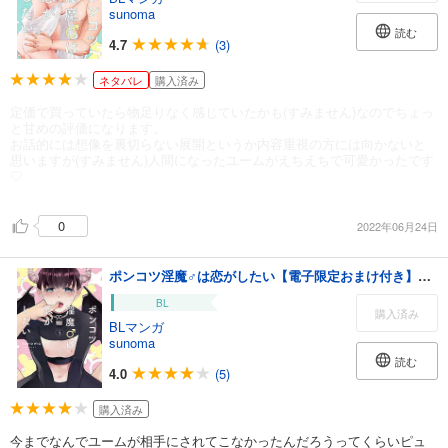
sunoma
読む
4.7
(3)
ネタバレ
購入済み
定価で買っていたら物足りなく感じていたかも(すみません)なのでちょっ
と甘めの評価になります。
お話的には想像を裏切らない展開というか内容重視の方には向かないと
思いますが(すみません)人間になったユームがえちえちで可愛かったです
♡
0
2022年06月24日
ポンコツ淫魔♂は恋がしたい【電子限定おまけ付き】 1巻
BL
購入済み
BLマンガ
sunoma
読む
4.0
(5)
購入済み
今までなんでユームが相手にされてこなかったんだろうってくらいピュ