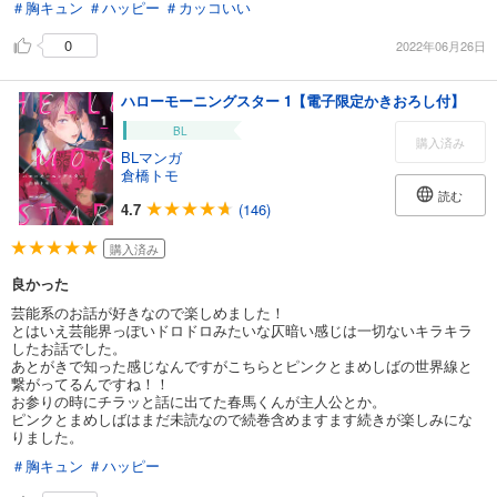
＃胸キュン
＃ハッピー
＃カッコいい
0
2022年06月26日
ハローモーニングスター 1【電子限定かきおろし付】
BL
購入済み
BLマンガ
倉橋トモ
読む
4.7
(146)
購入済み
良かった
芸能系のお話が好きなので楽しめました！
とはいえ芸能界っぽいドロドロみたいな仄暗い感じは一切ないキラキラ
したお話でした。
あとがきで知った感じなんですがこちらとピンクとまめしばの世界線と
繋がってるんですね！！
お参りの時にチラッと話に出てた春馬くんが主人公とか。
ピンクとまめしばはまだ未読なので続巻含めますます続きが楽しみにな
りました。
＃胸キュン
＃ハッピー