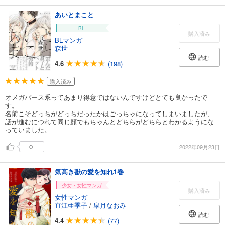
あいとまこと
BL
購入済み
BLマンガ
森世
読む
4.6
(198)
購入済み
オメガバース系ってあまり得意ではないんですけどとても良かったで
す。
名前こそどっちがどっちだったかはごっちゃになってしまいましたが、
話が進むにつれて同じ顔でもちゃんとどちらがどちらとわかるようにな
っていました。
0
2022年09月23日
気高き獣の愛を知れ1巻
少女・女性マンガ
購入済み
女性マンガ
直江亜季子
/
皐月なおみ
読む
4.4
(77)