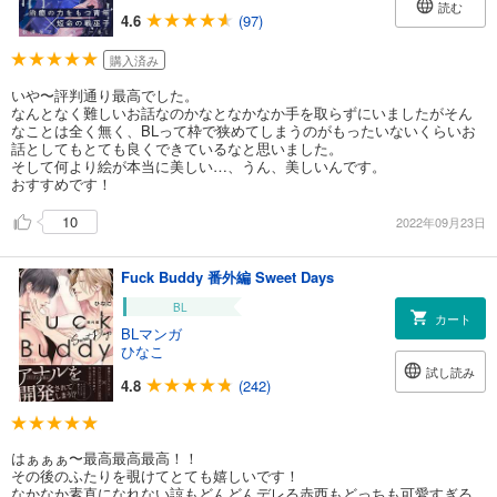
読む
4.6
(97)
購入済み
いや〜評判通り最高でした。
なんとなく難しいお話なのかなとなかなか手を取らずにいましたがそん
なことは全く無く、BLって枠で狭めてしまうのがもったいないくらいお
話としてもとても良くできているなと思いました。
そして何より絵が本当に美しい…、うん、美しいんです。
おすすめです！
10
2022年09月23日
Fuck Buddy 番外編 Sweet Days
BL
カート
BLマンガ
ひなこ
試し読み
4.8
(242)
はぁぁぁ〜最高最高最高！！
その後のふたりを覗けてとても嬉しいです！
なかなか素直になれない諒もどんどんデレる赤西もどっちも可愛すぎる