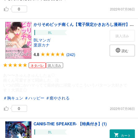
0
2022年07月06日
かりそめビッチ南くん【電子限定かきおろし漫画付】＜デジタル版＞
BL
購入済み
BLマンガ
栗原カナ
読む
4.8
(242)
ネタバレ
購入済み
あ〜〜きゅんきゅんしたぁ♡
南くん可愛すぎて悶絶した。泣
いつの間にかハマってて最終的に溺愛ってこういうパターン大好きで
す！大満足◎
＃胸キュン
＃ハッピー
＃癒やされる
0
2022年07月06日
CANIS-THE SPEAKER- 【特典付き】(1)
BL
カート