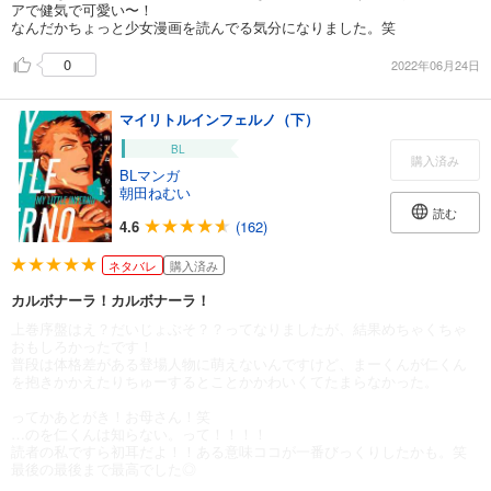
アで健気で可愛い〜！
なんだかちょっと少女漫画を読んでる気分になりました。笑
0
2022年06月24日
マイリトルインフェルノ（下）
BL
購入済み
BLマンガ
朝田ねむい
読む
4.6
(162)
ネタバレ
購入済み
カルボナーラ！カルボナーラ！
上巻序盤はえ？だいじょぶそ？？ってなりましたが、結果めちゃくちゃ
おもしろかったです！
普段は体格差がある登場人物に萌えないんですけど、まーくんが仁くん
を抱きかかえたりちゅーするとことかかわいくてたまらなかった。
ってかあとがき！お母さん！笑
…のを仁くんは知らない。って！！！！
読者の私ですら初耳だよ！！ある意味ココが一番びっくりしたかも。笑
最後の最後まで最高でした◎