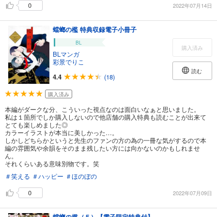
0
2022年07月14日
蟷螂の檻 特典収録電子小冊子
BL
購入済み
BLマンガ
彩景でりこ
読む
4.4
(18)
購入済み
本編がダークな分、こういった視点なのは面白いなぁと思いました。
私は１箇所でしか購入しないので他店舗の購入特典も読むことが出来て
とても楽しめました◎
カラーイラストが本当に美しかった…。
しかしどちらかというと先生のファンの方の為の一冊な気がするので本
編の雰囲気や余韻をそのまま残したい方には向かないのかもしれませ
ん。
それくらいある意味別物です。笑
＃笑える
＃ハッピー
＃ほのぼの
0
2022年07月09日
蟷螂の檻（５）【電子限定特典付】