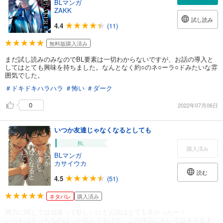
BLマンガ
ZAKK
試し読み
4.4
(11)
無料版購入済み
まだ試し読みのみなのでBL要素は一切わからないですが、お話の導入と
してはとても興味を持ちました。なんとなく約○のネ○ーラ○ドみたいな雰
囲気でした。
＃ドキドキハラハラ
＃怖い
＃ダーク
0
2022年07月06日
いつか友達じゃなくなるとしても
BL
購入済み
BLマンガ
カサイウカ
読む
4.5
(51)
ネタバレ
購入済み
画力に関しては頑張って欲しいけどお話はとても良かったー！
いつもはえっちなのばっか読んでるけど、この作品においてはキス止ま