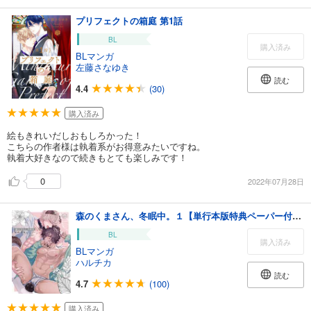
プリフェクトの箱庭 第1話
BL
購入済み
BLマンガ
左藤さなゆき
読む
4.4
(30)
購入済み
絵もきれいだしおもしろかった！
こちらの作者様は執着系がお得意みたいですね。
執着大好きなので続きもとても楽しみです！
0
2022年07月28日
森のくまさん、冬眠中。１【単行本版特典ペーパー付き】
BL
購入済み
BLマンガ
ハルチカ
読む
4.7
(100)
購入済み