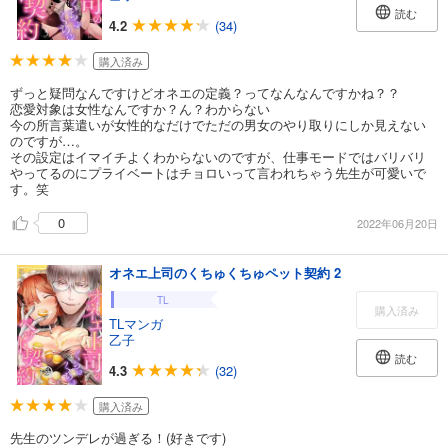
読む
4.2
(34)
購入済み
ずっと疑問なんですけどオネエの定義？ってなんなんですかね？？
恋愛対象は女性なんですか？ん？わからない
今の所言葉遣いが女性的なだけでただの男女のやり取りにしか見えない
のですが…。
その設定はイマイチよくわからないのですが、仕事モードではバリバリ
やってるのにプライベートはチョロいって言われちゃう先生が可愛いで
す。笑
0
2022年06月20日
オネエ上司のくちゅくちゅペット契約 2
TL
購入済み
TLマンガ
乙子
読む
4.3
(32)
購入済み
先生のツンデレが過ぎる！(好きです)