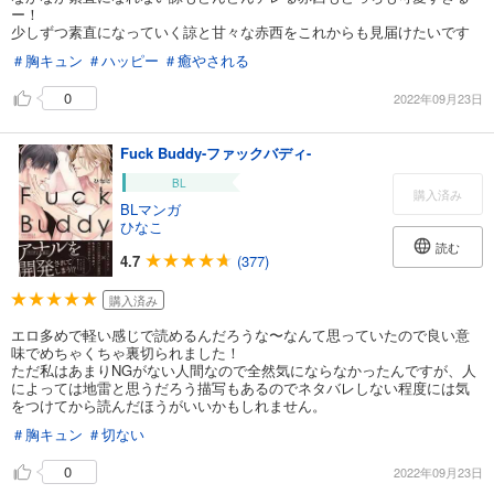
ー！
少しずつ素直になっていく諒と甘々な赤西をこれからも見届けたいです
＃胸キュン
＃ハッピー
＃癒やされる
0
2022年09月23日
Fuck Buddy-ファックバディ-
BL
購入済み
BLマンガ
ひなこ
読む
4.7
(377)
購入済み
エロ多めで軽い感じで読めるんだろうな〜なんて思っていたので良い意
味でめちゃくちゃ裏切られました！
ただ私はあまりNGがない人間なので全然気にならなかったんですが、人
によっては地雷と思うだろう描写もあるのでネタバレしない程度には気
をつけてから読んだほうがいいかもしれません。
＃胸キュン
＃切ない
0
2022年09月23日