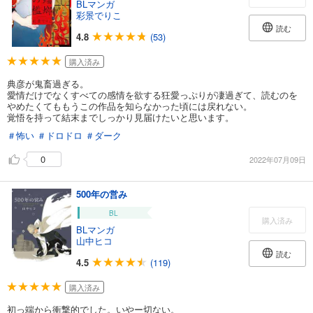
BLマンガ
彩景でりこ
読む
4.8
(53)
購入済み
典彦が鬼畜過ぎる。
愛情だけでなくすべての感情を欲する狂愛っぷりが凄過ぎて、読むのを
やめたくてももうこの作品を知らなかった頃には戻れない。
覚悟を持って結末までしっかり見届けたいと思います。
＃怖い
＃ドロドロ
＃ダーク
0
2022年07月09日
500年の営み
BL
購入済み
BLマンガ
山中ヒコ
読む
4.5
(119)
購入済み
初っ端から衝撃的でした。いやー切ない。