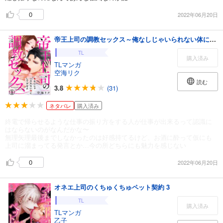
0
2022年06月20日
帝王上司の調教セックス～俺なしじゃいられない体にしてやるよ 1巻
TL
購入済み
TLマンガ
空海リク
読む
3.8
(31)
ネタバレ
購入済み
終電で帰らせるような仕事の振り方をする人が仕事が出来るって認識に
はならないのがなんだかな〜
無理矢理最後までしなかったのは好感持てるけど、お酒に酔って仮にも
上司に溜まってる発言とか…今の所どちらにも魅力を感じない
0
2022年06月20日
オネエ上司のくちゅくちゅペット契約 3
TL
購入済み
TLマンガ
乙子