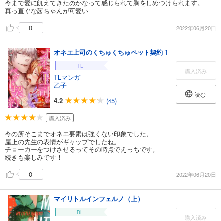
今まで愛に飢えてきたのかなって感じられて胸をしめつけられます。
真っ直ぐな茜ちゃんが可愛い
0
2022年06月20日
オネエ上司のくちゅくちゅペット契約 1
TL
購入済み
TLマンガ
乙子
読む
4.2
(45)
購入済み
今の所そこまでオネエ要素は強くない印象でした。
屋上の先生の表情がギャップでしたね。
チョーカーをつけさせるってその時点でえっちです。
続きも楽しみです！
0
2022年06月20日
マイリトルインフェルノ（上）
BL
購入済み