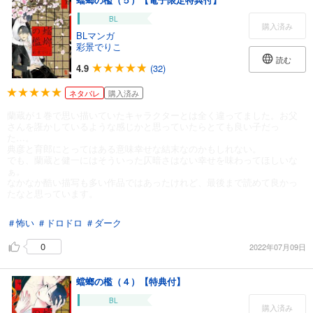
BL
購入済み
BLマンガ
彩景でりこ
読む
4.9
(32)
ネタバレ
購入済み
蘭蔵が１巻で思い描いていたキャラクターとは全く違ってました。お父
さんを誑かしているような感じかと思っていたらとても良い子だっ
た…。
典彦と育郎にとってはある意味幸せな結末なのかもしれない。
でも、蘭蔵と健一にはそういった仄暗さはない幸せを味わってほしいな
ぁ。
なかなか酷い描写も多い作品ではあったけれど、最後まで読めて良かっ
たなと思っています。
＃怖い
＃ドロドロ
＃ダーク
0
2022年07月09日
蟷螂の檻（４）【特典付】
BL
購入済み