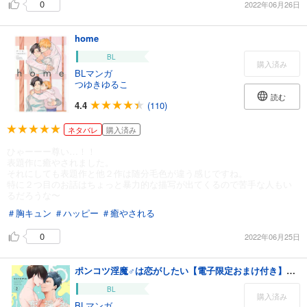
0
2022年06月26日
home
BL
購入済み
BLマンガ
つゆきゆるこ
読む
4.4
(110)
ネタバレ
購入済み
ひゃーーー尊い…！！
表題作に癒やされました。
それにしても表題作と他２作は随分毛色が違う感じですね。
特に２つ目のお話はちょっと暴力的な描写が出てくるので苦手な人もい
るだろうな〜
＃胸キュン
＃ハッピー
＃癒やされる
0
2022年06月25日
ポンコツ淫魔♂は恋がしたい【電子限定おまけ付き】 2巻
BL
購入済み
BLマンガ