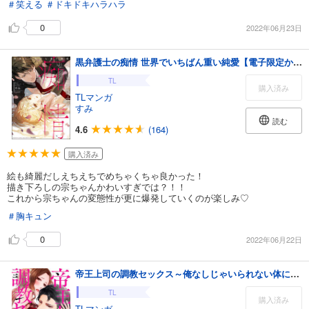
＃笑える
＃ドキドキハラハラ
0
2022年06月23日
黒弁護士の痴情 世界でいちばん重い純愛【電子限定かきおろし漫画付】 （1）
TL
購入済み
TLマンガ
すみ
読む
4.6
(164)
購入済み
絵も綺麗だしえちえちでめちゃくちゃ良かった！
描き下ろしの宗ちゃんかわいすぎでは？！！
これから宗ちゃんの変態性が更に爆発していくのが楽しみ♡
＃胸キュン
0
2022年06月22日
帝王上司の調教セックス～俺なしじゃいられない体にしてやるよ 3巻
TL
購入済み
TLマンガ