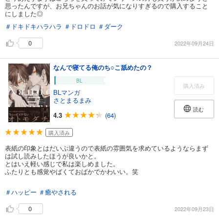
思ったんですが、お兄ちゃんのお話が気になりすぎるので購入すること
にしました◎
＃ドキドキハラハラ
＃ドロドロ
＃ダーク
0
2022年09月24日
なんで寝てる俺のち○こ舐めたの？
BL
購入済み
BLマンガ
さとまるまみ
読む
4.3
(64)
購入済み
表紙の印象とはだいぶ違うので表紙の雰囲気を求めているようならまず
は試し読みしたほうが良いかと。
とはいえ軽い感じで私は楽しめました。
ふたりとも感覚やばくておばかでかわいい。笑
＃ハッピー
＃癒やされる
0
2022年09月23日