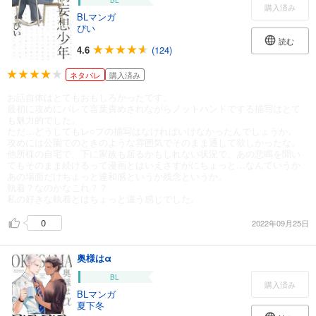
BL
購入済み
BLマンガ
ぴい
読む
4.6
(124)
ネタバレ
購入済み
お話自体はとてもおもしろかったです。
最初に攻めにバレて言葉責めされながらノットハンドでする描写はとて
も魅力的でした。
ただ…どうしてもレ○プの描写はなければいけなかったんでしょうか。
攻めには公園でのときのような雰囲気でそのまま通して欲しかったな。
他所様の自宅で、下に家族も居るかもしれない状況で、あの悲鳴を聞い
てもそのまま続けるって漫画とはいえさすがにちょっと…なんていうか
あの場面だけちょっと違和感というか残念というか。
執着？なのかなこれ？？
私の好きな執着とはちょっと違う感じでした。
0
2022年09月25日
奥様はα
BL
購入済み
BLマンガ
夏下冬