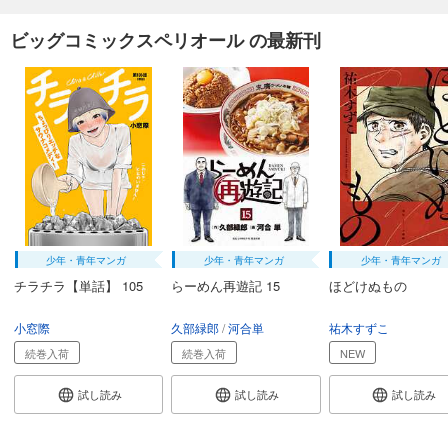
ビッグコミックスペリオール の最新刊
少年・青年マンガ
少年・青年マンガ
少年・青年マンガ
チラチラ【単話】 105
らーめん再遊記 15
ほどけぬもの
小窓際
久部緑郎
河合単
祐木すずこ
続巻入荷
続巻入荷
NEW
試し読み
試し読み
試し読み