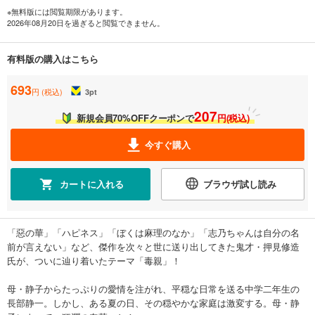
※無料版には閲覧期限があります。
2026年08月20日を過ぎると閲覧できません。
有料版の購入はこちら
693
円 (税込)
3
pt
207
新規会員70%OFFクーポンで
円(税込)
今すぐ購入
カートに入れる
ブラウザ試し読み
「惡の華」「ハピネス」「ぼくは麻理のなか」「志乃ちゃんは自分の名
前が言えない」など、傑作を次々と世に送り出してきた鬼才・押見修造
氏が、ついに辿り着いたテーマ「毒親」！
母・静子からたっぷりの愛情を注がれ、平穏な日常を送る中学二年生の
長部静一。しかし、ある夏の日、その穏やかな家庭は激変する。母・静