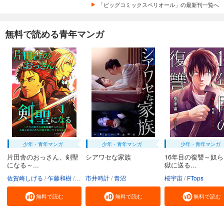
「ビッグコミックスペリオール」の最新刊一覧へ
無料で読める青年マンガ
少年・青年マンガ
少年・青年マンガ
少年・青年マンガ
片田舎のおっさん、剣聖
シアワセな家族
16年目の復讐～奴
になる～...
獄に送る...
佐賀崎しげる
乍藤和樹
鍋島テツヒロ
市井時計
青沼
桜宇宙
FTops
無料で読む
無料で読む
無料で読む