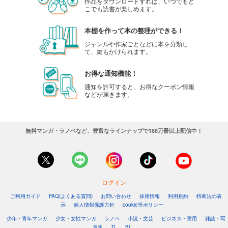
作品をダウンロードすれば、いつでもど
こでも読書が楽しめます。
本棚を作って本の整理ができる！
ジャンルや作家ごとなどに本を分類し
て、鍵もかけられます。
お得な通知機能！
通知を許可すると、お得なクーポン情報
などが届きます。
無料マンガ・ラノベなど、豊富なラインナップで188万冊以上配信中！
ログイン
ご利用ガイド
FAQ(よくある質問)
お問い合わせ
採用情報
利用規約
特商法の表
示
個人情報保護方針
cookie等ポリシー
少年・青年マンガ
少女・女性マンガ
ラノベ
小説・文芸
ビジネス・実用
雑誌・写
真集
TL
BL