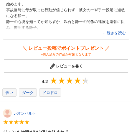
あらすじを表示する
始めます。
事故当時に母が取った行動が信じられず、彼女の一挙手一投足に過敏
血の轍 14
になる静一。
770
円 (税込)
静一の心境を知ってか知らずか、吹石と静一の関係の進展を露骨に阻
カート
み、抑圧する静子。
完結
...続きを読む
抑え込んでいた苦しみと狂気を解き放ち始めた母と、静一はどう闘っ
試し読み
ていくのでしょうか？
あらすじを表示する
事故の真相が明らかになるかどうか、というサスペンス要素もあり、
＼ レビュー投稿でポイントプレゼント ／
とにかく緊張感がすさまじい一作です。
※購入済みの作品が対象となります
血の轍 15
693
円 (税込)
レビューを書く
カート
完結
試し読み
4.2
あらすじを表示する
怖い
ダーク
ドロドロ
血の轍 16
693
円 (税込)
カート
レオンハルト
完結
試し読み
あらすじを表示する