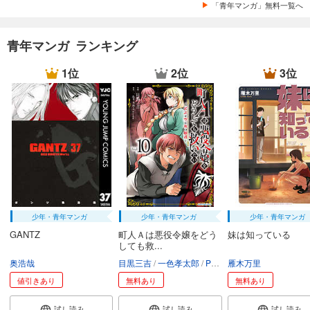
「青年マンガ」無料一覧へ
青年マンガ ランキング
1位
2位
3位
少年・青年マンガ
少年・青年マンガ
少年・青年マンガ
GANTZ
町人Ａは悪役令嬢をどう
妹は知っている
しても救...
奥浩哉
目黒三吉
一色孝太郎
Parum
雁木万里
値引きあり
無料あり
無料あり
試し読み
試し読み
試し読み