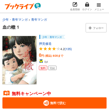
会員登録
ログイン
メニュー
少年・青年マンガ
青年マンガ
血の轍 1
フォロー
少年・青年マンガ
押見修造
4.2
(135)
0
円 (税込)
8/20まで
0
pt
無料
完結
無料キャンペーン中
無料で読む