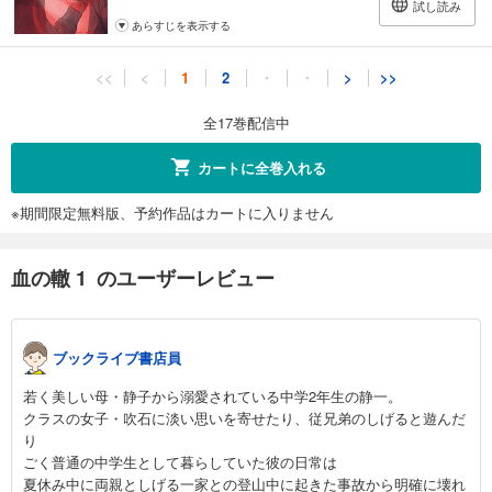
試し読み
あらすじを表示する
血の轍 11
<<
<
1
2
・
・
>
>>
715
円 (税込)
カート
全17巻配信中
完結
試し読み
カートに全巻入れる
あらすじを表示する
※期間限定無料版、予約作品はカートに入りません
血の轍 12
715
円 (税込)
カート
血の轍 1 のユーザーレビュー
完結
試し読み
あらすじを表示する
ブックライブ書店員
血の轍 13
若く美しい母・静子から溺愛されている中学2年生の静一。
715
円 (税込)
クラスの女子・吹石に淡い思いを寄せたり、従兄弟のしげると遊んだ
カート
り
完結
ごく普通の中学生として暮らしていた彼の日常は
試し読み
夏休み中に両親としげる一家との登山中に起きた事故から明確に壊れ