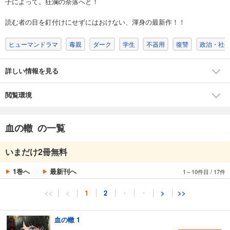
子によって。狂瀾の奈落へと！
読む者の目を釘付けにせずにはおけない、渾身の最新作！！
ヒューマンドラマ
毒親
ダーク
学生
不器用
復讐
政治・社
詳しい情報を見る
閲覧環境
血の轍 の一覧
いまだけ2冊無料
1巻へ
最新刊へ
1～10件目
/
17件
<<
<
1
2
・
・
>
>>
血の轍 1