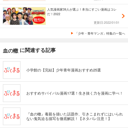
人気漫画家39人が選ぶ！本当にすごい漫画はコレ
だ！2022
更新日:2022/01/01
「少年・青年マンガ」特集の一覧へ
に関連する記事
血の轍
小学館の【完結】少年青年漫画おすすめ25選
おすすめサバイバル漫画17選！生き抜く力を漫画に学べ！
『血の轍』毒親を描いた話題作、引きこまれずにはいられ
ない鬼気迫る描写を徹底解説！【ネタバレ注意！】