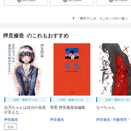
「青年マンガ」ランキングの一覧へ
押見修造 のこれもおすすめ
少年・青年マンガ
少年・青年マンガ
少年・青年マンガ
志乃ちゃんは自分の名前
罪悪 押見修造短編集
ちーちゃん
が言えな...
押見修造
押見修造
押見修造
内藤瑛亮・「毒娘」製作委
完結