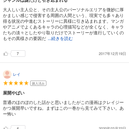
ジャンルは謎だけど引き込まれる
血の轍 17
大人しい主人公と、その主人公のパーソナルエリアを微妙に厚
693
かましい感じで侵害する周囲の人間という、現実でも多々あり
円 (税込)
カート
得る状況の中進むストーリーに異様に引き込まれます。マンガ
完結
やアニメでよくあるキャラの心理描写などが全くなく、キャラ
たちの淡々としたやり取りだけでストーリーが進行していくの
試し読み
あらすじを表示する
もその異様さの要因だ
...続きを読む
2017年12月19日
7
レイ
購入済み
展開やばい
普通のほのぼのした話かと思いましたがこの漫画はクレイジー
かつ展開早いですね。まずはこの一巻から見てみて下さい。あ
ー怖い
2020年03月22日
4