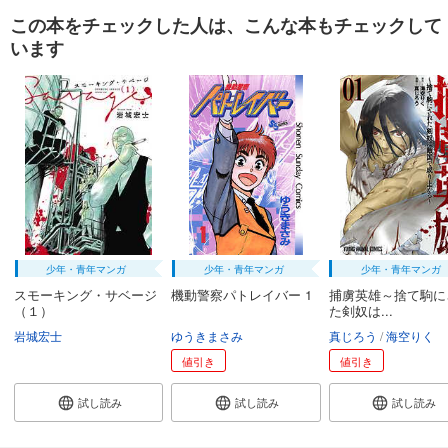
この本をチェックした人は、こんな本もチェックして
います
少年・青年マンガ
少年・青年マンガ
少年・青年マンガ
スモーキング・サベージ
機動警察パトレイバー 1
捕虜英雄～捨て駒に
（１）
た剣奴は...
岩城宏士
ゆうきまさみ
真じろう
海空りく
値引き
値引き
試し読み
試し読み
試し読み