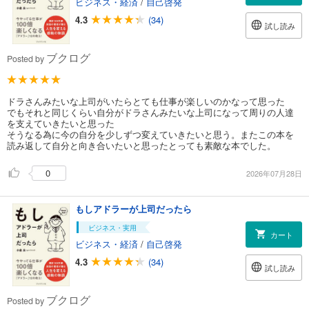
ビジネス・経済
/
自己啓発
4.3
(34)
試し読み
ブクログ
Posted by
ドラさんみたいな上司がいたらとても仕事が楽しいのかなって思った
でもそれと同じくらい自分がドラさんみたいな上司になって周りの人達
を支えていきたいと思った
そうなる為に今の自分を少しずつ変えていきたいと思う。またこの本を
読み返して自分と向き合いたいと思ったとっても素敵な本でした。
0
2026年07月28日
もしアドラーが上司だったら
ビジネス・実用
カート
ビジネス・経済
/
自己啓発
4.3
(34)
試し読み
ブクログ
Posted by