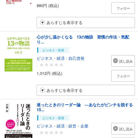
880円 (税込)
フォロー
あらすじを表示する
心が少し温かくなる 13の物語 習慣の作法・気配
り...
ビジネス・実用
ビジネス・経済
/
自己啓発
試し読み
-
1,012円 (税込)
フォロー
あらすじを表示する
迷ったときのリーダー論 ―あなたがピンチを脱する
15...
ビジネス・実用
ビジネス・経済
/
経営・企業
試し読み
-