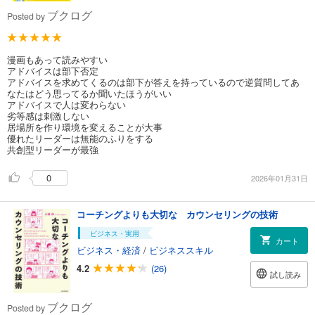
ブクログ
Posted by
漫画もあって読みやすい
アドバイスは部下否定
アドバイスを求めてくるのは部下が答えを持っているので逆質問してあ
なたはどう思ってるか聞いたほうがいい
アドバイスで人は変わらない
劣等感は刺激しない
居場所を作り環境を変えることが大事
優れたリーダーは無能のふりをする
共創型リーダーが最強
0
2026年01月31日
コーチングよりも大切な カウンセリングの技術
ビジネス・実用
カート
ビジネス・経済
/
ビジネススキル
4.2
(26)
試し読み
ブクログ
Posted by