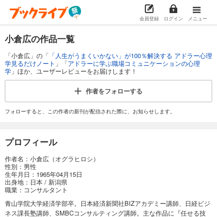
会員登録
ログイン
メニュー
小倉広の作品一覧
「小倉広」の「
「人生がうまくいかない」が100％解決する アドラー心理
学見るだけノート
」「
アドラーに学ぶ職場コミュニケーションの心理
学
」ほか、ユーザーレビューをお届けします！
作者を
フォローする
フォローすると、この作者の新刊が配信された際に、お知らせします。
プロフィール
作者名：小倉広（オグラヒロシ）
性別：男性
生年月日：1965年04月15日
出身地：日本 / 新潟県
職業：コンサルタント
青山学院大学経済学部卒。日本経済新聞社BIZアカデミー講師、日経ビジ
ネス課長塾講師、SMBCコンサルティング講師。主な作品に『任せる技