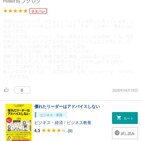
ブクログ
Posted by
ネタバレ
傾聴は心がけとして、スキルとしてとっても重要だと思っています。こ
れまでもセミナーや本などで学んできましたが、この本が一番わかりや
すかったです。
傾聴はただ聞くだけでなく、曖昧に表現されたことを明確にする、相手
の本心をいっしょにさがすものだということになるほどと思いました。
左脳と右脳との認識に違いを要因とした説明、
ティーチングとの違い、カウンセリングとの違い、
理解が発生していない状態で相手は表現（話始める）ということ、
根ほり葉ほりではなく、相手が話したいことを明らかにするだけ、
などとても納得しましたし、勉強になりました。
新しい気づきとしては、「信念的価値」に関してのものです。コーチン
...続きを読む
0
2026年03月15日
優れたリーダーはアドバイスしない
ビジネス・実用
カート
ビジネス・経済
/
ビジネス教養
4.3
(9)
試し読み