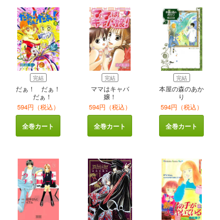
完結
完結
完結
だぁ！ だぁ！
ママはキャバ
本屋の森のあか
だぁ！
嬢！
り
594円（税込）
594円（税込）
594円（税込）
全巻カート
全巻カート
全巻カート