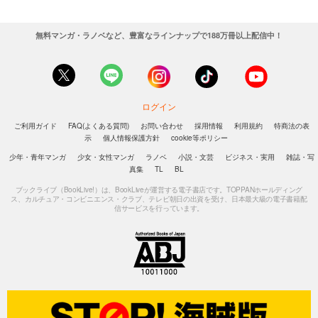
無料マンガ・ラノベなど、豊富なラインナップで188万冊以上配信中！
ログイン
ご利用ガイド
FAQ(よくある質問)
お問い合わせ
採用情報
利用規約
特商法の表
示
個人情報保護方針
cookie等ポリシー
少年・青年マンガ
少女・女性マンガ
ラノベ
小説・文芸
ビジネス・実用
雑誌・写
真集
TL
BL
ブックライブ（BookLive!）は、BookLiveが運営する電子書店です。TOPPANホールディング
ス、カルチュア・コンビニエンス・クラブ、テレビ朝日の出資を受け、日本最大級の電子書籍配
信サービスを行っています。