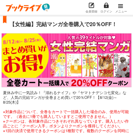
会員登録
ログイン
メニュー
【女性編】完結マンガ全巻購入で20％OFF！
夏休み中に一気読み！『溺れるナイフ』や『ヤマトナデシコ七変化』な
ど、人気の完結マンガが全巻まとめ買いで20％OFF！【8/12(金)～
8/25(木)】
※対象作品について、全巻をカートで一括購入した場合のみ、使用が可能
です。（過去に1冊でも購入していますとご使用できません。）
※クーポンは、各対象作品につきそれぞれ異なっています。購入したい作
品ごとに「クーポン入手」ボタンよりクーポンを獲得してください。
※1回の決済で使用できるクーポンは1種類です。複数のクーポンを同時に