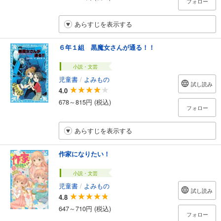
フォロー
あらすじを表示する
６年１組 黒魔女さんが通る！！
小説・文芸
児童書
/
よみもの
試し読み
4.0
678～815円 (税込)
フォロー
あらすじを表示する
作家になりたい！
小説・文芸
児童書
/
よみもの
試し読み
4.8
647～710円 (税込)
フォロー