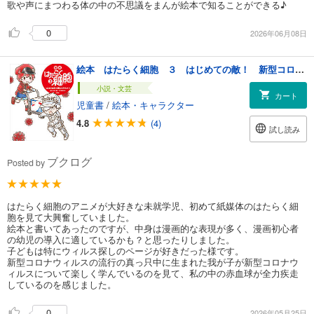
歌や声にまつわる体の中の不思議をまんが絵本で知ることができる♪
0
2026年06月08日
絵本 はたらく細胞 ３ はじめての敵！ 新型コロナウイルス
小説・文芸
カート
児童書
/
絵本・キャラクター
4.8
(4)
試し読み
ブクログ
Posted by
はたらく細胞のアニメが大好きな未就学児、初めて紙媒体のはたらく細
胞を見て大興奮していました。
絵本と書いてあったのですが、中身は漫画的な表現が多く、漫画初心者
の幼児の導入に適しているかも？と思ったりしました。
子どもは特にウィルス探しのページが好きだった様です。
新型コロナウィルスの流行の真っ只中に生まれた我が子が新型コロナウ
ィルスについて楽しく学んでいるのを見て、私の中の赤血球が全力疾走
しているのを感じました。
0
2026年05月25日