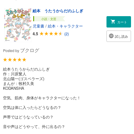
絵本 うたうからだのふしぎ
小説・文芸
カート
児童書
/
絵本・キャラクター
4.5
(2)
試し読み
ブクログ
Posted by
絵本うたうからだのふしぎ
作：川原繁人
北山陽一(ゴスペラーズ)
まんが：牧村久美
KODANSHA
空気、筋肉、身体がキャラクターになった！
空気は体に入ったらどうなるの？
声帯ではどうなっているの？
音や声はどうやって、外に出るの？