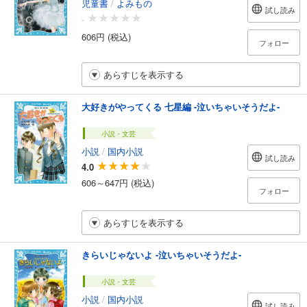
児童書
/
よみもの
試し読み
-
606円 (税込)
フォロー
あらすじを表示する
大好きがやってくる 七星編 -泣いちゃいそうだよ-
小説・文芸
小説
/
国内小説
試し読み
4.0
606～647円 (税込)
フォロー
あらすじを表示する
きらいじゃないよ -泣いちゃいそうだよ-
小説・文芸
小説
/
国内小説
試し読み