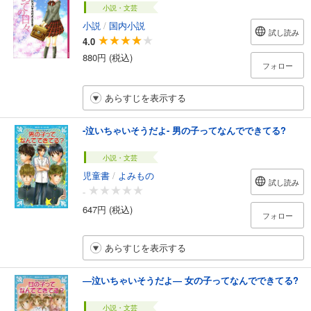
小説・文芸
小説
/
国内小説
試し読み
4.0
880円 (税込)
フォロー
あらすじを表示する
-泣いちゃいそうだよ- 男の子ってなんでできてる?
小説・文芸
児童書
/
よみもの
試し読み
-
647円 (税込)
フォロー
あらすじを表示する
―泣いちゃいそうだよ― 女の子ってなんでできてる?
小説・文芸