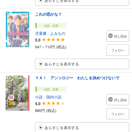
あらすじを表示する
これが恋かな？
小説・文芸
児童書
/
よみもの
試し読み
5.0
647～710円 (税込)
フォロー
あらすじを表示する
ＹＡ！ アンソロジー わたしを決めつけないで
小説・文芸
小説
/
国内小説
試し読み
4.0
880円 (税込)
フォロー
あらすじを表示する