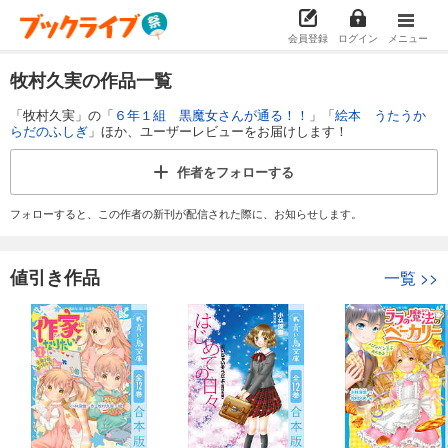
会員登録
ログイン
メニュー
牧村久実の作品一覧
「牧村久実」の「
６年１組 黒魔女さんが通る！！
」「
絵本 うたうか
らだのふしぎ
」ほか、ユーザーレビューをお届けします！
作者を
フォローする
フォローすると、この作者の新刊が配信された際に、お知らせします。
値引き作品
一覧
>>