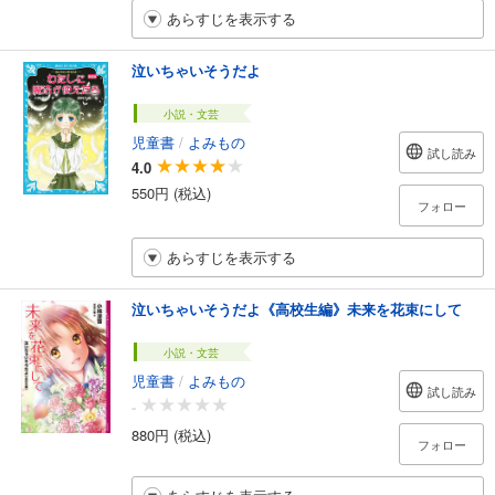
あらすじを表示する
泣いちゃいそうだよ
小説・文芸
児童書
/
よみもの
試し読み
4.0
550円 (税込)
フォロー
あらすじを表示する
泣いちゃいそうだよ《高校生編》未来を花束にして
小説・文芸
児童書
/
よみもの
試し読み
-
880円 (税込)
フォロー