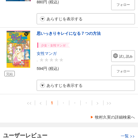
880円 (税込)
フォロー
あらすじを表示する
思いっきりキレイになる７つの方法
少女・女性マンガ
女性マンガ
試し読み
-
594円 (税込)
フォロー
完結
あらすじを表示する
<<
<
1
・
・
・
>
>>
牧村久実の詳細検索へ
ユーザーレビュー
一覧
>>