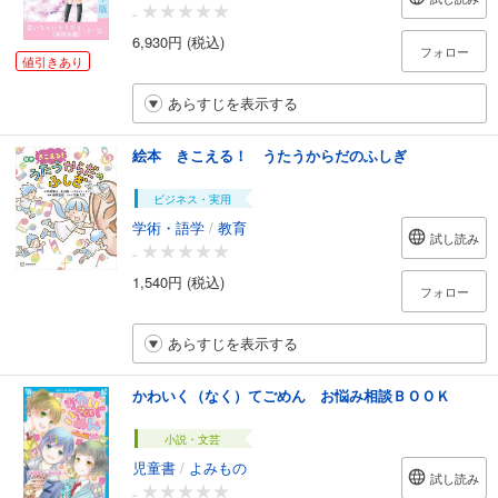
-
6,930円 (税込)
フォロー
値引きあり
あらすじを表示する
絵本 きこえる！ うたうからだのふしぎ
ビジネス・実用
学術・語学
/
教育
試し読み
-
1,540円 (税込)
フォロー
あらすじを表示する
かわいく（なく）てごめん お悩み相談ＢＯＯＫ
小説・文芸
児童書
/
よみもの
試し読み
-