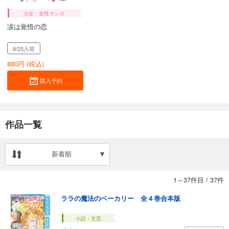
少女・女性マンガ
涙は覚悟の恋
8/25入荷
880
円 (税込)
購入予約
作品一覧
新着順
1～37件目
/
37件
ララの魔法のベーカリー 全４巻合本版
小説・文芸