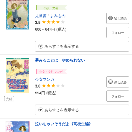
小説・文芸
児童書
/
よみもの
試し読み
3.8
606～647円 (税込)
フォロー
あらすじを表示する
夢みることは やめられない
少女・女性マンガ
少女マンガ
試し読み
3.0
594円 (税込)
フォロー
完結
あらすじを表示する
泣いちゃいそうだよ《高校生編》