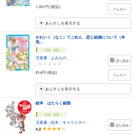
1,001円 (税込)
フォロー
あらすじを表示する
かわいく（なく）てごめん 恋と結婚について（本
気...
小説・文芸
児童書
/
よみもの
試し読み
-
814円 (税込)
フォロー
あらすじを表示する
絵本 はたらく細胞
小説・文芸
児童書
/
絵本・キャラクター
試し読み
4.0