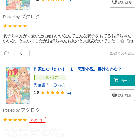
試し読み
ブクログ
Posted by
双子ちゃんが可愛い上に頭もいいなんてこんな双子をもてるお姉ちゃん
いいな。と思いましたがお姉ちゃんも意外と大変みたいでした！(◎_◎;)
0
2024年08月20日
作家になりたい！ １ 恋愛小説、書けるかな？
小説・文芸
カート
児童書
/
よみもの
4.8
(4)
試し読み
ブクログ
Posted by
ネタバレ
青い鳥文庫の小説家になりたい！
そんな方はぜひ読んでみてください。