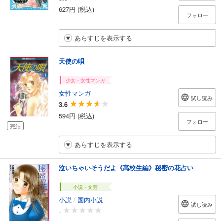
627円 (税込)
フォロー
あらすじを表示する
天使の唄
少女・女性マンガ
女性マンガ
試し読み
3.6
594円 (税込)
フォロー
完結
あらすじを表示する
泣いちゃいそうだよ《高校生編》秘密の花占い
小説・文芸
小説
/
国内小説
試し読み
-