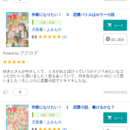
作家になりたい！ ３ 恋愛バトルはホラー小説
小説・文芸
カート
児童書
/
よみもの
5.0
(1)
試し読み
ブクログ
Posted by
ゆきとさんがやさしくて、ミオがおとぼけっていうかドジ？みたいなコ
ンビがいいと思いました！息もあっていて、付き合えばいいのにって思
いました！久しぶりに恋愛小説でドキドキしたな。
0
2025年04月06日
作家になりたい！ １ 恋愛小説、書けるかな？
小説・文芸
カート
児童書
/
よみもの
4.8
(4)