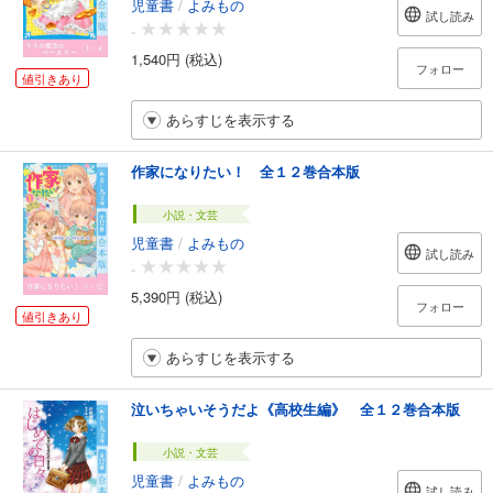
児童書
/
よみもの
試し読み
-
1,540円 (税込)
フォロー
値引きあり
あらすじを表示する
作家になりたい！ 全１２巻合本版
小説・文芸
児童書
/
よみもの
試し読み
-
5,390円 (税込)
フォロー
値引きあり
あらすじを表示する
泣いちゃいそうだよ《高校生編》 全１２巻合本版
小説・文芸
児童書
/
よみもの
試し読み