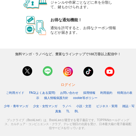
ジャンルや作家ごとなどに本を分類し
て、鍵もかけられます。
お得な通知機能！
通知を許可すると、お得なクーポン情報
などが届きます。
無料マンガ・ラノベなど、豊富なラインナップで188万冊以上配信中！
ログイン
ご利用ガイド
FAQ(よくある質問)
お問い合わせ
採用情報
利用規約
特商法の表
示
個人情報保護方針
cookie等ポリシー
少年・青年マンガ
少女・女性マンガ
ラノベ
小説・文芸
ビジネス・実用
雑誌・写
真集
TL
BL
ブックライブ（BookLive!）は、BookLiveが運営する電子書店です。TOPPANホールディング
ス、カルチュア・コンビニエンス・クラブ、テレビ朝日の出資を受け、日本最大級の電子書籍配
信サービスを行っています。