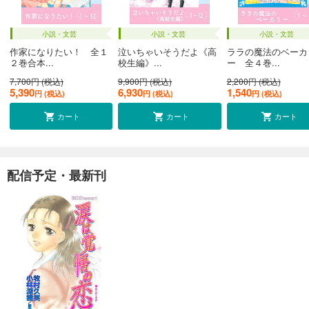
小説・文芸
小説・文芸
小説・文芸
作家になりたい！ 全１
泣いちゃいそうだよ《高
ララの魔法のベーカ
２巻合本...
校生編》...
ー 全４巻...
7,700円 (税込)
9,900円 (税込)
2,200円 (税込)
5,390
6,930
1,540
円 (税込)
円 (税込)
円 (税込)
カート
カート
カート
配信予定・最新刊