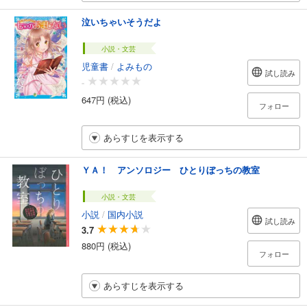
泣いちゃいそうだよ
小説・文芸
児童書
/
よみもの
試し読み
-
647円 (税込)
フォロー
あらすじを表示する
ＹＡ！ アンソロジー ひとりぼっちの教室
小説・文芸
小説
/
国内小説
試し読み
3.7
880円 (税込)
フォロー
あらすじを表示する