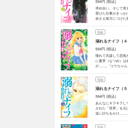
594円 (税込)
求め合い、そして突
受けた仕事がきっか
命さえ味方につけた
のこころが、ついに
完結
溺れるナイフ（４
594円 (税込)
憧れて共謀して恋焦
に夏芽（なつめ）は
が……。“コウちゃん
完結
溺れるナイフ（５
594円 (税込)
あんなにキラキラし
された「世界」を元
追い討ちをかけ……。
完結