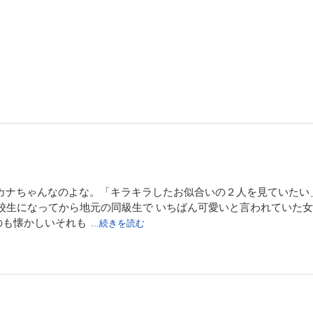
４）
美少女モデルの夏芽（なつめ）は、強いオーラを放つ地元の少年コウと付き合うが
しまう。落ち込む夏芽を救ったのはコウの元親友・大友（おおとも）。彼の支えで
結ばれるのは大友と決意する。そんなある日、夏芽はコウと思わぬ再会を果たすが
傷付けあいながらも引き寄せあうコウと夏芽はついに結ばれる！？
５）
悦楽か敗北か？ 憧れ、慕うがゆえに生まれる、オウジのコウへの嫉妬と憎しみは
。「光」を前に、理由も、理屈すら消え失せる――。大友（おおとも）との苦い別
夏芽（なつめ）はコウに一緒に上京を望むが、コウは静かに、それを拒んだ。そん
カナちゃんなのよな。「キラキラしたお似合いの２人を見ていたい」
がくすぶり始め……。気高くあやうい十代の魂がほとばしる！！
校生になってから地元の同級生で いちばん可愛いと言われていた
のも懐かしいそれも
...続きを読む
６）
コウちゃんは戻れる。わたしは、そう信じる。――その胸のうちを知るために、コ
(なつめ)を迎えたのは、コウの部屋(そこ)にいるはずのないカナだった。余裕の笑み
夏芽。そのころ、コウは……。求め合っているのに、重ならない気持ち。夏芽とコ
なのか……!?