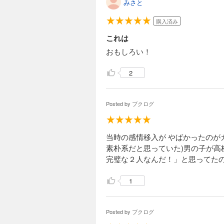
みさと
溺れるナイフ（１
594円 (税込)
購入済み
東京から越してきた
これは
遂事件が元で別れて
帰した夏芽は初めて
おもしろい！
がざわつく。激しく
2
完結
溺れるナイフ（１
594円 (税込)
Posted by
ブクログ
羨望の光、その先は
ことをしらない……
訪れた大きな仕事。
当時の感情移入が やばかったのが
囲でも、不穏な空気
素朴系だと思っていた)男の子が高
完結
完璧な２人なんだ！」と思ってた
溺れるナイフ（１
1
594円 (税込)
また炎の夢をみた。
東京から戻った夏芽
Posted by
ブクログ
隠すことができない
思いの向かう先はどこ