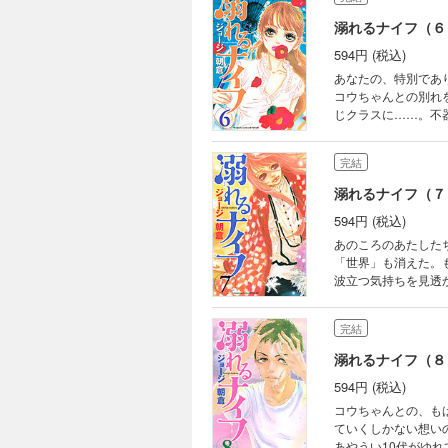
溺れるナイフ（６
594円 (税込)
あなたの、特別であ
コウちゃんとの別れ
じクラスに……。不
完結
溺れるナイフ（７
594円 (税込)
あのころのあたした
「世界」も消えた。
波立つ気持ちを見透
ざわめく！
完結
溺れるナイフ（８
594円 (税込)
コウちゃんとの、も
ていくしかない想い
あやうい10代がゆれ