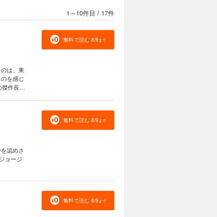
1～10件目
/
17件
無料で読む 8/9
まで
たのは、東
るのを感じ
の傑作長
無料で読む 8/9
まで
分を認めさ
ジョージ
無料で読む 8/9
まで