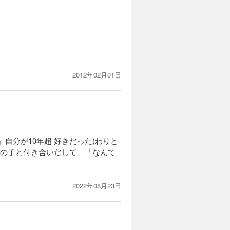
試し読み
、レイプ未
芸能界に復
、なぜか胸
2012年02月01日
カートに入れる
試し読み
、とどまる
れのあとに
なコウの周
自分が10年超 好きだった(わりと
女の子と付き合いだして、「なんて
カートに入れる
2022年08月23日
試し読み
ウを捜しに
に、動揺を
ウ、二人の