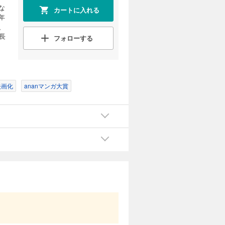
な
カートに入れる
年
、
長
フォローする
映画化
ananマンガ大賞