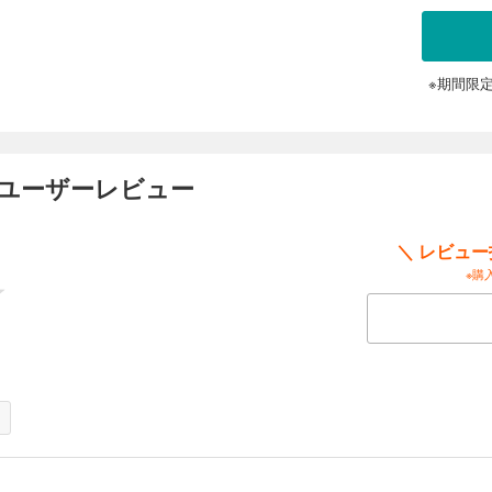
わかる－－。少年たちの葛藤を描く新展開！なにもかもが癇に障った。目を逸らす
に強烈に引かれた。最初から、そうだった－－。長谷川家の財産を狙う母親とコウ
酷薄なコウの態度に苛立つが……。気高くあやうい10代が、新たに出会う。展開の第
※期間限
２）
のユーザーレビュー
なるたびに、2人を行き交い、高まる熱――。大友（おおとも）との、甘く親密な出
も、夏芽（なつめ）は、その陰に潜んだ、底冷えする「あの日（過去）」に静かに
しは君のために何ができるだろう――。気高くあやうい10代が、願い、光を求める
＼ レビュ
※購
３）
の大切な手の熱をきっと離さないでいよう－－。別々の高校生活、勢いがつき始め
れにとりまかれながら、夏芽は大友との絆を、より確かに結ぼうと決めて…。気高