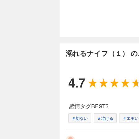
お前のことは、全部
ない「存在（光）」
込んだ従弟の桜司は、
完結
溺れるナイフ（１
594円 (税込)
溺れるナイフ（１） 
キスや、手と手が重
来）を予感しながら
て……。いま、わた
4.7
完結
溺れるナイフ（１
594円 (税込)
感情タグBEST3
笑って、信じて。こ
事。めまぐるしい流
＃切ない
＃泣ける
十代の物語！！
＃エモい
完結