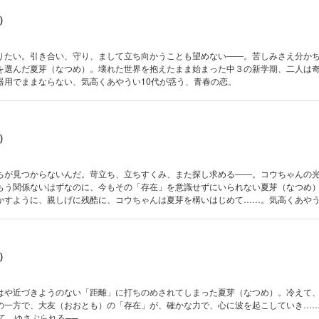
）
りたい。引き合い、守り、まして立ち向かうことも望めない――。苦しみさえ分か
を選んだ夏芽（なつめ）。壊れた世界を抱えたまま始まった中３の新学期、二人は
器用でままならない、気高くあやうい10代が惑う、青春の恋。
）
ちが見つからないんだ。苛立ち、立ちすくみ、また探し求める――。コウちゃんの
もう関係ないはずなのに、今もその「存在」を意識せずにいられない夏芽（なつめ
かすように、親しげに残酷に、コウちゃんは夏芽を構いはじめて……。気高くあやう
）
はや近づきようのない「距離」に打ちのめされてしまった夏芽（なつめ）。冷えて
の一方で、大友（おおとも）の「存在」が、確かな力で、心に波を起こしていき…
て、ゆさぶられる──。