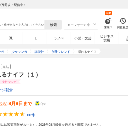
8万冊以上配信中！
Get!
セーフサーチ 中
来店pt
閲覧履
ビジネス
BL
TL
ラノベ
小説・文芸
実用
ンガ
少女マンガ
講談社
別冊フレンド
溺れるナイフ
完結
れるナイフ（１）
・女性マンガ
ージ朝倉
8月9日まで
(税込)
0
pt
66件
版には閲覧期限があります。2026年08月09日を過ぎると閲覧できません。