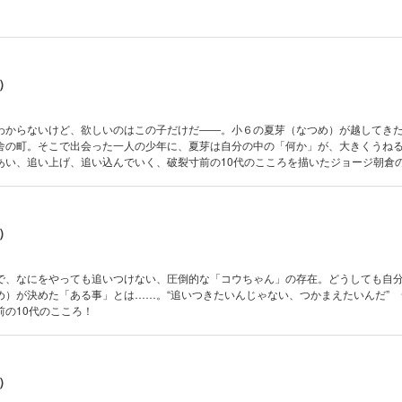
）
わからないけど、欲しいのはこの子だけだ――。小６の夏芽（なつめ）が越してき
舎の町。そこで出会った一人の少年に、夏芽は自分の中の「何か」が、大きくうね
あい、追い上げ、追い込んでいく、破裂寸前の10代のこころを描いたジョージ朝倉
）
で、なにをやっても追いつけない、圧倒的な「コウちゃん」の存在。どうしても自
め）が決めた「ある事」とは……。“追いつきたいんじゃない、つかまえたいんだ” 
前の10代のこころ！
）