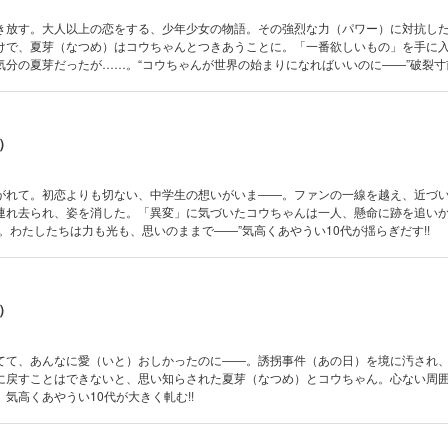
き放す。大人以上の恋をする、少年少女の物語。その強烈な力（パワー）に対抗し
けで、夏芽（なつめ）はコウちゃんとつきあうことに。「一番欲しいもの」を手に
気分の夏芽だったが……。“コウちゃんが世界の始まりになればいいのに――”破裂寸
動きだす！
）
がれて。初恋よりも切ない、中学生の想いがいま――。ファンの一線を越え、近づ
連れ去られ、姿を消した。「異変」に気づいたコウちゃんは一人、懸命に跡を追い
。わたしたちは力も光も、思いのままで――”気高くあやうい10代が揺らぎだす!!
）
てて、あんなに愛（いと）おしかったのに――。誘拐事件（あの日）を境に汚され
に戻すことはできないと、思い知らされた夏芽（なつめ）とコウちゃん。心ない周
気高くあやうい10代が大きく軋む!!