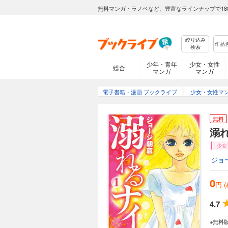
無料マンガ・ラノベなど、豊富なラインナップで18
絞り込み
検索
少年・青年
少女・女性
総合
マンガ
マンガ
電子書籍・漫画 ブックライブ
少女・女性マ
無料
溺
少女
ジョ
0
円 
4.7
※無料