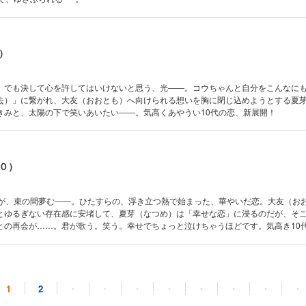
）
、でも決して心を許してはいけないと思う、光――。コウちゃんと自分をこんなに
去）」に繋がれ、大友（おおとも）へ向けられる想いを胸に閉じ込めようとする夏
きみと、太陽の下で笑いあいたい――。気高くあやうい10代の恋、新展開！
０）
代が、束の間夢む――。ひたすらの、浮き立つ熱で始まった、華やいだ恋。大友（お
とゆるぎない存在感に安堵して、夏芽（なつめ）は「幸せな恋」に浸るのだが、そ
との再会が……。君が歌う。笑う。幸せでちょっと泣けちゃうほどです。気高き10
１）
1
2
・
・
・
・
・
・
・
・