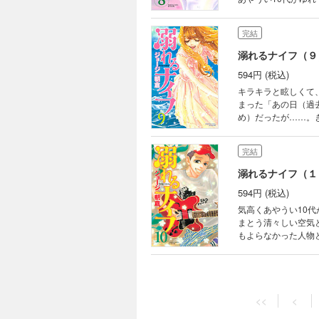
完結
溺れるナイフ（９
594円 (税込)
キラキラと眩しくて
まった「あの日（過
め）だったが……。
完結
溺れるナイフ（１
594円 (税込)
気高くあやうい10
まとう清々しい空気
もよらなかった人物
たび走り出す！
完結
溺れるナイフ（１
<<
<
594円 (税込)