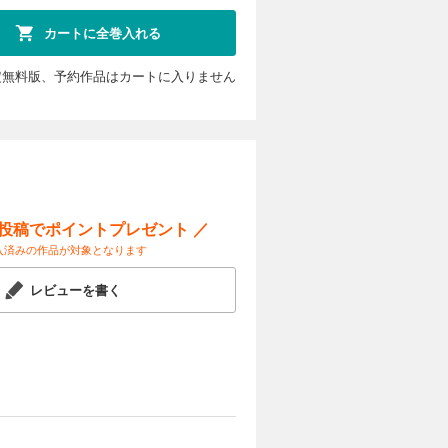
ことのでき
の家に入り
カートに全巻入れる
11弾!!
定無料版、予約作品はカートに入りません
カートに入れる
試し読み
来事（未
怯え
！！
ー投稿でポイントプレゼント ／
入済みの作品が対象となります
カートに入れる
レビューを書く
試し読み
た夏芽の仕
くあやうい
カートに入れる