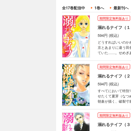
全17巻配信中
1巻へ
最新刊へ
期間限定無料版あり
溺れるナイフ（１
594円 (税込)
どうすればいいのか
京とあまりに違う田
ていた……。せめぎ
編！
期間限定無料版あり
溺れるナイフ（２
594円 (税込)
すべてにおいて特別
せたくて夏芽（なつ
朝倉が描く、破裂寸
期間限定無料版あり
溺れるナイフ（３