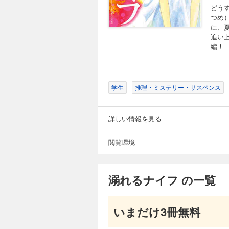
どう
つめ
に、
追い
編！
学生
推理・ミステリー・サスペンス
詳しい情報を見る
閲覧環境
溺れるナイフ の一覧
いまだけ3冊無料