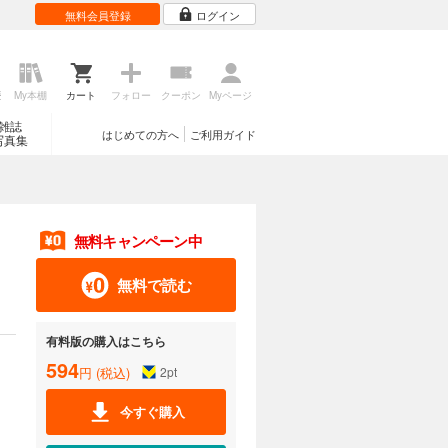
無料会員登録
ログイン
歴
My本棚
カート
フォロー
クーポン
Myページ
雑誌
はじめての方へ
ご利用ガイド
写真集
無料キャンペーン中
無料で読む
有料版の購入はこちら
594
円 (税込)
2
pt
今すぐ購入