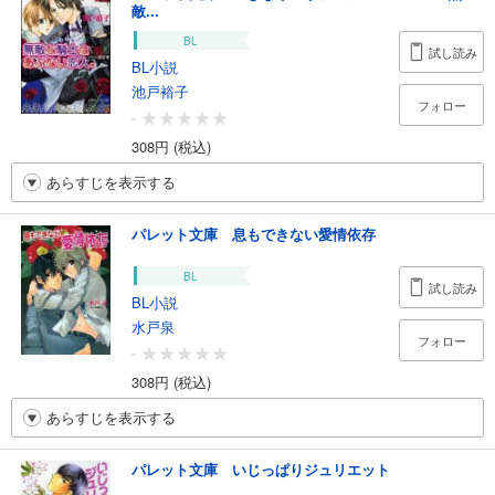
敵...
BL
試し読み
BL小説
池戸裕子
フォロー
-
308円 (税込)
あらすじを表示する
パレット文庫 息もできない愛情依存
BL
試し読み
BL小説
水戸泉
フォロー
-
308円 (税込)
あらすじを表示する
パレット文庫 いじっぱりジュリエット