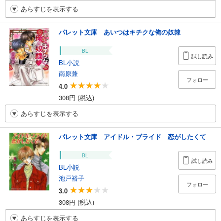
あらすじを表示する
パレット文庫 あいつはキチクな俺の奴隷
BL
試し読み
BL小説
南原兼
フォロー
4.0
308円 (税込)
あらすじを表示する
パレット文庫 アイドル・ブライド 恋がしたくて
BL
試し読み
BL小説
池戸裕子
フォロー
3.0
308円 (税込)
あらすじを表示する