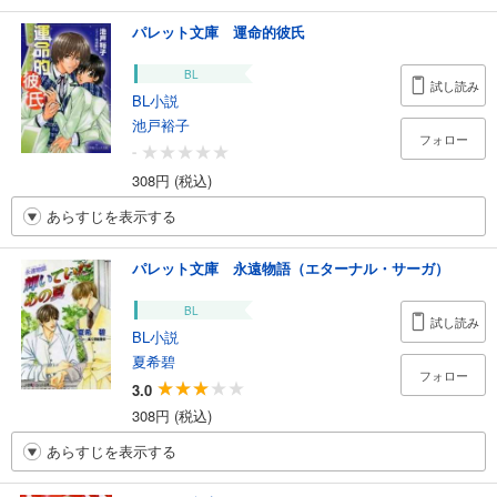
パレット文庫 運命的彼氏
BL
試し読み
BL小説
池戸裕子
フォロー
-
308円 (税込)
あらすじを表示する
パレット文庫 永遠物語（エターナル・サーガ）
BL
試し読み
BL小説
夏希碧
フォロー
3.0
308円 (税込)
あらすじを表示する