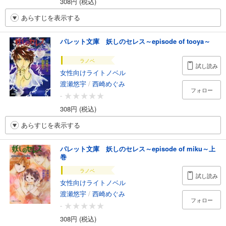
308円 (税込)
あらすじを表示する
パレット文庫 妖しのセレス～episode of tooya～
ラノベ
試し読み
女性向けライトノベル
渡瀬悠宇
/
西崎めぐみ
フォロー
-
308円 (税込)
あらすじを表示する
パレット文庫 妖しのセレス～episode of miku～上
巻
ラノベ
試し読み
女性向けライトノベル
渡瀬悠宇
/
西崎めぐみ
フォロー
-
308円 (税込)