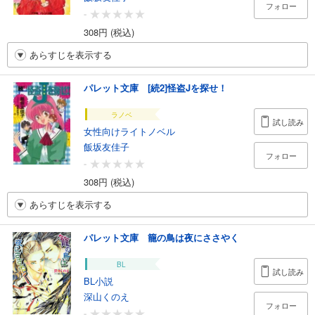
フォロー
-
308円 (税込)
あらすじを表示する
パレット文庫 [続2]怪盗Jを探せ！
ラノベ
試し読み
女性向けライトノベル
飯坂友佳子
フォロー
-
308円 (税込)
あらすじを表示する
パレット文庫 籠の鳥は夜にささやく
BL
試し読み
BL小説
深山くのえ
フォロー
-