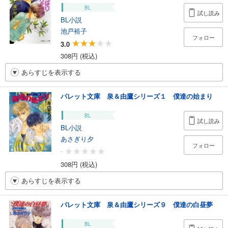
BL
試し読み
BL小説
池戸裕子
フォロー
3.0
308円 (税込)
あらすじを表示する
パレット文庫 泉＆由鷹シリーズ１ 僕達の始まり
BL
試し読み
BL小説
あさぎり夕
フォロー
-
308円 (税込)
あらすじを表示する
パレット文庫 泉＆由鷹シリーズ９ 僕達の白昼夢
BL