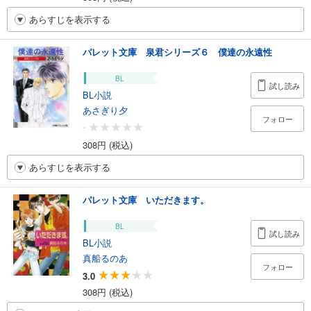
あらすじを表示する
パレット文庫 泉君シリーズ６ 僕達の永遠性
BL
試し読み
BL小説
あさぎり夕
フォロー
-
308円 (税込)
あらすじを表示する
パレット文庫 いただきます。
BL
試し読み
BL小説
真船るのあ
フォロー
3.0
308円 (税込)