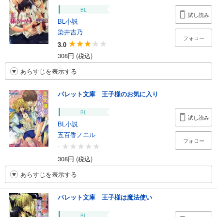
BL
試し読み
BL小説
染井吉乃
フォロー
3.0
308円 (税込)
あらすじを表示する
パレット文庫 王子様のお気に入り
BL
試し読み
BL小説
五百香ノエル
フォロー
-
308円 (税込)
あらすじを表示する
パレット文庫 王子様は魔法使い
BL