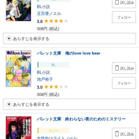
試し読み
BL小説
五百香ノエル
フォロー
3.8
308円 (税込)
あらすじを表示する
パレット文庫 俺のlove love bear
BL
試し読み
BL小説
池戸裕子
フォロー
3.0
308円 (税込)
あらすじを表示する
パレット文庫 終わらない夜のためのミステリー
ラノベ
試し読み
女性向けライトノベル