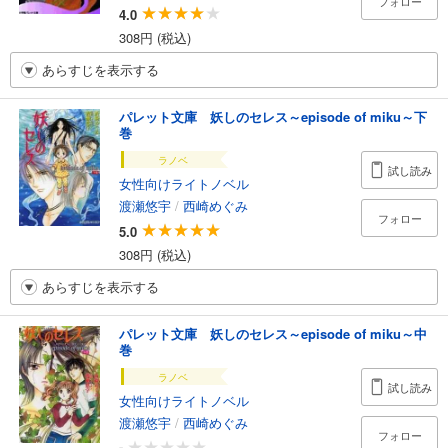
フォロー
4.0
308円 (税込)
あらすじを表示する
パレット文庫 妖しのセレス～episode of miku～下
巻
ラノベ
試し読み
女性向けライトノベル
渡瀬悠宇
/
西崎めぐみ
フォロー
5.0
308円 (税込)
あらすじを表示する
パレット文庫 妖しのセレス～episode of miku～中
巻
ラノベ
試し読み
女性向けライトノベル
渡瀬悠宇
/
西崎めぐみ
フォロー
-