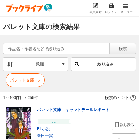
会員登録
ログイン
メニュー
パレット文庫の検索結果
検索
一致順
絞り込み
×
パレット文庫
1～100件目
/
255件
検索のヒント
パレット文庫 キャットテールレポート
BL
試し読み
BL小説
新田一実