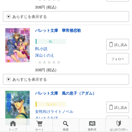
308円 (税込)
あらすじを表示する
パレット文庫 華宵楼恋歌
BL
試し読み
BL小説
深山くのえ
フォロー
-
308円 (税込)
あらすじを表示する
パレット文庫 風の息子（アダム）
ラノベ
試し読み
女性向けライトノベル
さいとうちほ
フォロー
-
トップ
カート
検索
無料本
はじめての方へ