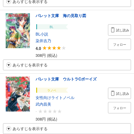
あらすじを表示する
パレット文庫 海の見取り図
BL
試し読み
BL小説
染井吉乃
フォロー
4.0
308円 (税込)
あらすじを表示する
パレット文庫 ウルトラCボーイズ
ラノベ
試し読み
女性向けライトノベル
武内昌美
フォロー
-
308円 (税込)
あらすじを表示する