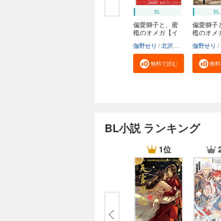
BL
BL
偏愛獅子と、蜜
偏愛獅子
檻のオメガ【イ
檻のオメ
ラ...
カ...
伽野せり
北沢きょう
伽野せり
無料で読む
無料
BL小説 ランキング
1位