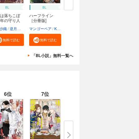
BL
BL
は落ちこぼ
ハーフライン
年の守り人
［分冊版]
沙織
逆月酒乱
マンゴーベア
Kanapy
加藤智子
無料で読む
無料で読む
「BL小説」無料一覧へ
6位
7位