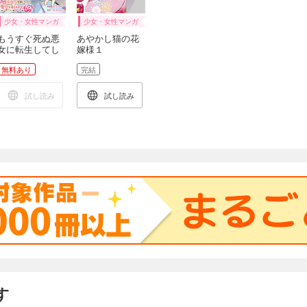
少女・女性マンガ
少女・女性マンガ
もうすぐ死ぬ悪
あやかし猫の花
女に転生してし
嫁様１
まった 生き残
無料あり
完結
るために清楚系
美女を演じてい
たら聖女に選ば
試し読み
試し読み
れました（分冊
版）第１話
す