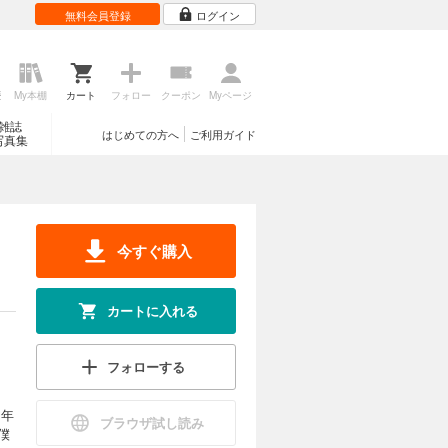
無料会員登録
ログイン
歴
My本棚
カート
フォロー
クーポン
Myページ
雑誌
はじめての方へ
ご利用ガイド
写真集
今すぐ購入
カートに入れる
フォローする
２年
ブラウザ試し読み
僕