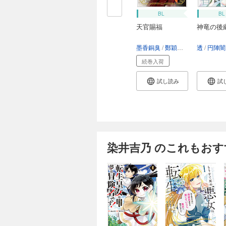
BL
BL
天官賜福
神竜の後
墨香銅臭
鄭穎馨
日出的小太陽
透
円陣闇
続巻入荷
試し読み
試
染井吉乃 のこれもおす