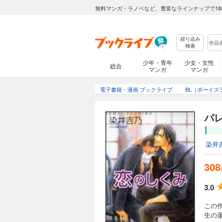
無料マンガ・ラノベなど、豊富なラインナップで18
絞り込み
検索
少年・青年
少女・女性
総合
マンガ
マンガ
電子書籍・漫画 ブックライブ
BL（ボーイズ
パ
染井
308
3.0
この
生の