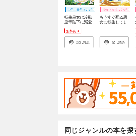
少年・青年マンガ
少女・女性マンガ
転生皇女は冷酷
もうすぐ死ぬ悪
皇帝陛下に溺愛
女に転生してし
されるが夢は冒
まった 生き残
無料あり
険者です！1
るために清楚系
美女を演じてい
たら聖女に選ば
試し読み
試し読み
れました１
同じジャンルの本を探