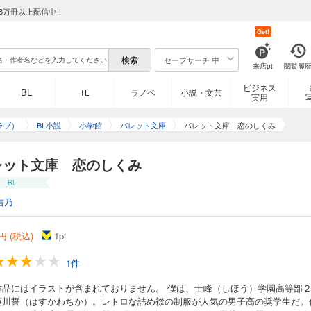
8万冊以上配信中！
Get!
セーフサーチ 中
来店pt
閲覧履
ビジネス
BL
TL
ラノベ
小説・文芸
実用
ラブ）
BL小説
小学館
パレット文庫
パレット文庫 恋のしくみ
レット文庫 恋のしくみ
BL
吉乃
円 (税込)
1
pt
1件
作品にはイラストが含まれておりません。 僕は、士峰（しほう）学園高等部
蓮川誓（はすかわちか）。レトロな詰め襟の制服が人気の男子高の奨学生だ。