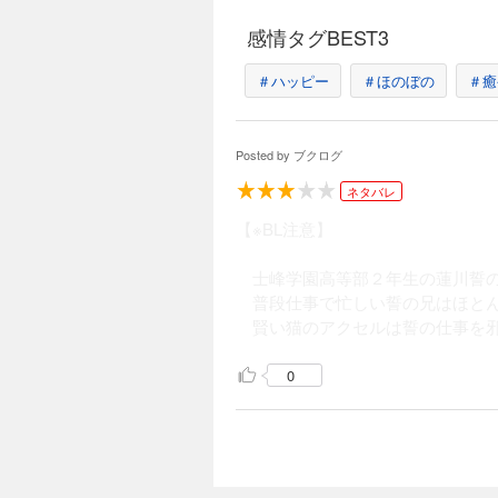
感情タグBEST3
＃ハッピー
＃ほのぼの
＃癒
Posted by
ブクログ
ネタバレ
【※BL注意】
士峰学園高等部２年生の蓮川誓の
普段仕事で忙しい誓の兄はほとん
賢い猫のアクセルは誓の仕事を邪
0