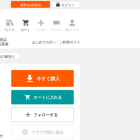
無料会員登録
ログイン
歴
My本棚
カート
フォロー
クーポン
Myページ
雑誌
はじめての方へ
ご利用ガイド
写真集
達の裏切り
今すぐ購入
カートに入れる
フォローする
ブラウザ試し読み
が