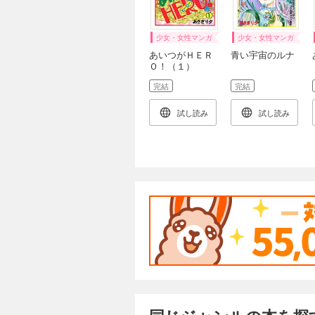
少女・女性マンガ
少女・女性マンガ
あいつがＨＥＲ
青い宇宙のルナ
Ｏ！（１）
完結
完結
試し読み
試し読み