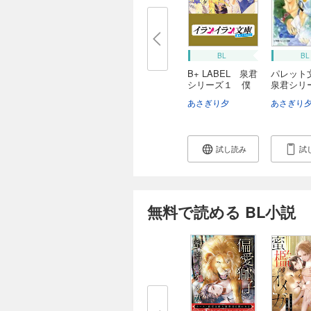
BL
BL
B+ LABEL 泉君
パレッ
シリーズ１ 僕
泉君シリ
達...
...
あさぎり夕
あさぎり
試し読み
試
無料で読める BL小説