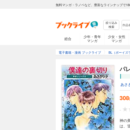
無料マンガ・ラノベなど、豊富なラインナップで18
絞り込み
検索
少年・青年
少女・女性
総合
マンガ
マンガ
電子書籍・漫画 ブックライブ
BL（ボーイズ
パ
あさ
308
-
神の
は、