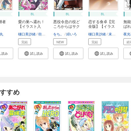
BL
BL
BL
継者
愛の巣へ還れ！
悪役令息の役ど
恋する食卓【完
無能
【イラスト入
ころからはサク
全版】【イラス
ばれ
り】
ッ...
ト...
身...
丸
樋口美沙緒
街子マドカ
をち。
緋いろ
樋口美沙緒
末広マチ
夜光
完結
NEW
完結
続
し読み
試し読み
試し読み
試し読み
おすすめ