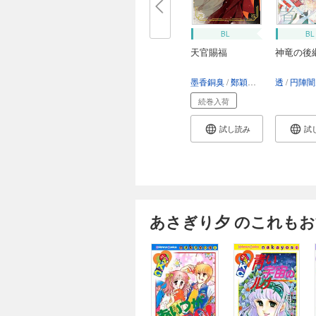
BL
BL
天官賜福
神竜の後
墨香銅臭
鄭穎馨
日出的小太陽
透
円陣闇
続巻入荷
試し読み
試
あさぎり夕 のこれも