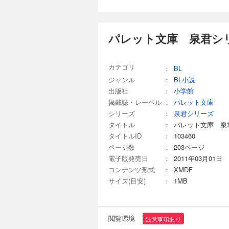
パレット文庫 泉君シリ
カテゴリ
：
BL
ジャンル
：
BL小説
出版社
：
小学館
掲載誌・レーベル
：
パレット文庫
シリーズ
：
泉君シリーズ
タイトル
：
パレット文庫 泉
タイトルID
：
103460
ページ数
：
203ページ
電子版発売日
：
2011年03月01日
コンテンツ形式
：
XMDF
サイズ(目安)
：
1MB
閲覧環境
注意事項あり