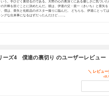
という。手ひどく裏切るのである。天野の心の奥深くにある優しさに気づいた
その片棒を担ぐことに決めたんだ。彼は、伊達の父・規一（きいち）と亜矢を
け、僕は、亜矢と化粧品のポスター撮りに臨んだ。 どちらも、伊達にとって
キングな出来事になるはずだったんだけど……。
リーズ4 僕達の裏切り のユーザーレビュー
＼ レビュ
※購