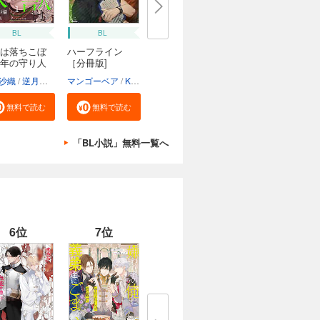
BL
BL
は落ちこぼ
ハーフライン
年の守り人
［分冊版]
沙織
逆月酒乱
マンゴーベア
Kanapy
加藤智子
無料で読む
無料で読む
「BL小説」無料一覧へ
6位
7位