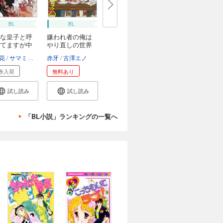
BL
BL
な皇子と呼
嫌われ者の俺は
てますが中
やり直しの世界
で...
花
サマミヤアカザ
赤牙
古澤エノ
巻入荷
無料あり
試し読み
試し読み
「BL小説」ランキングの一覧へ