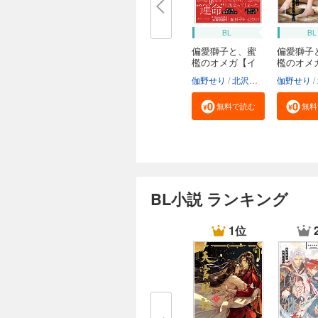
BL
BL
偏愛獅子と、蜜
偏愛獅子
檻のオメガ【イ
檻のオメ
ラ...
カ...
伽野せり
北沢きょう
伽野せり
無料で読む
無料
BL小説 ランキング
1位