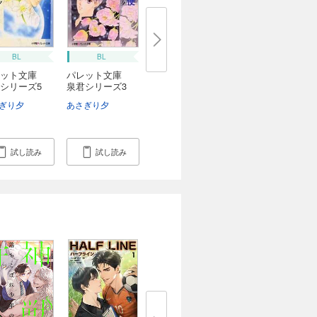
BL
BL
レット文庫
パレット文庫
シリーズ5
泉君シリーズ3
...
ぎり夕
あさぎり夕
試し読み
試し読み