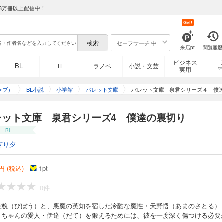
8万冊以上配信中！
Get!
セーフサーチ 中
来店pt
閲覧履
ビジネス
BL
TL
ラノベ
小説・文芸
実用
ラブ）
BL小説
小学館
パレット文庫
パレット文庫 泉君シリーズ４ 僕
レット文庫 泉君シリーズ4 僕達の裏切り
BL
ぎり夕
円 (税込)
1
pt
0件
美貌（びぼう）と、悪魔の英知を宿した冷酷な魔性・天野悟（あまのさとる）
甘ちゃんの愛人・伊達（だて）を鍛えるためには、彼を一度深く傷つける必要