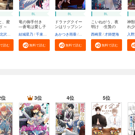
BL
BL
BL
と、蜜
竜の御手付き
ドラァグクイー
こいねがう、夜
神獣
ガ ～
―蒼竜は愛し子
ンはリップシン
明け -生贄の
れ少
へ...
ク...
花...
北沢きょう
結城星乃
千束るち
あかつき雨垂
鹿島こたる
西崎景
才師楚海
入野
で読む
無料で読む
無料で読む
無料で読む
2位
3位
4位
5位