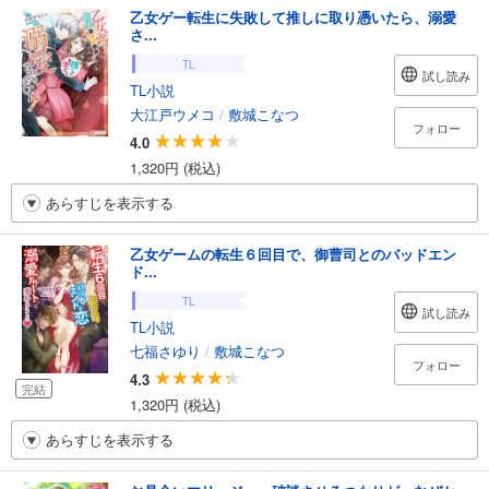
乙女ゲー転生に失敗して推しに取り憑いたら、溺愛
さ...
TL
試し読み
TL小説
大江戸ウメコ
/
敷城こなつ
フォロー
4.0
1,320円 (税込)
あらすじを表示する
乙女ゲームの転生６回目で、御曹司とのバッドエン
ド...
TL
試し読み
TL小説
七福さゆり
/
敷城こなつ
フォロー
4.3
完結
1,320円 (税込)
あらすじを表示する