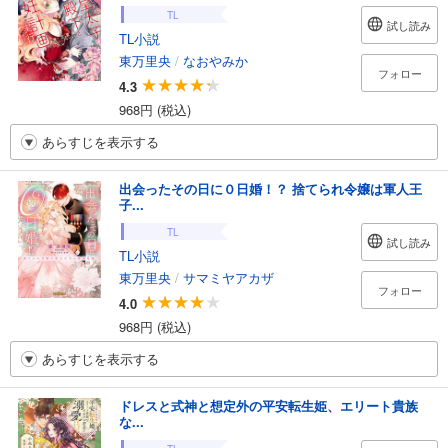
TL
試し読み
TL小説
東万里央
/
なおやみか
フォロー
4.3
968円 (税込)
あらすじを表示する
出会ったその日に０日婚！？ 捨てられ令嬢は軍人王
子...
TL
試し読み
TL小説
東万里央
/
サマミヤアカザ
フォロー
4.0
968円 (税込)
あらすじを表示する
ドレスと式神と想定外の平安転生姫、エリート貴族
な...