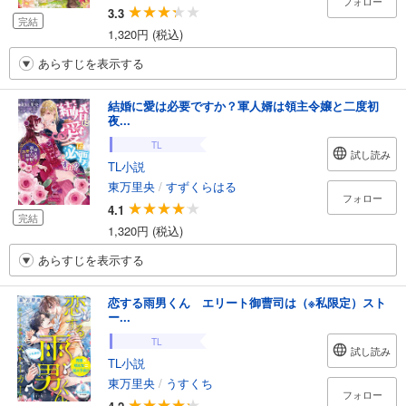
フォロー
3.3
完結
1,320円 (税込)
あらすじを表示する
結婚に愛は必要ですか？軍人婿は領主令嬢と二度初
夜...
TL
試し読み
TL小説
東万里央
/
すずくらはる
フォロー
4.1
完結
1,320円 (税込)
あらすじを表示する
恋する雨男くん エリート御曹司は（※私限定）スト
ー...
TL
試し読み
TL小説
東万里央
/
うすくち
フォロー