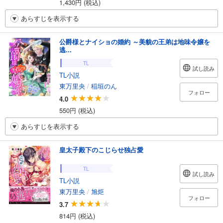
1,430円 (税込)
あらすじを表示する
公爵様とナイショの婚約 ～美貌の王弟は地味令嬢を
逃...
TL
試し読み
TL小説
東万里央
/
稲垣のん
フォロー
4.0
550円 (税込)
あらすじを表示する
皇太子殿下のこじらせ独占愛
TL
試し読み
TL小説
東万里央
/
旭炬
フォロー
3.7
814円 (税込)