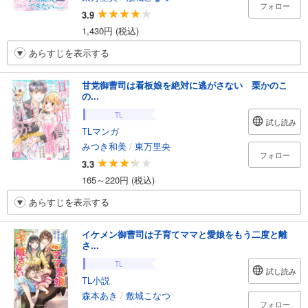
フォロー
3.9
1,430円 (税込)
あらすじを表示する
甘党御曹司は看板娘を絶対に逃がさない 栗かのこ
の...
TL
試し読み
TLマンガ
みつき和美
/
東万里央
フォロー
3.3
165～220円 (税込)
あらすじを表示する
イケメン御曹司は子育てママと愛娘をもう二度と離
さ...
TL
試し読み
TL小説
森本あき
/
敷城こなつ
フォロー