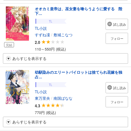
オオカミ皇帝は、巫女妻を喰らうように愛する 陛
下...
TL
試し読み
TL小説
すずね凜
/
敷城こなつ
フォロー
2.0
完結
110～550円 (税込)
あらすじを表示する
幼馴染みのエリートパイロットは捨てられ花嫁を独
占...
TL
試し読み
TL小説
東万里央
/
南国ばなな
フォロー
4.3
770円 (税込)
あらすじを表示する