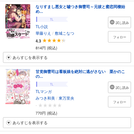
なりすまし悪女と嘘つき御曹司～元彼と蜜恋同棲始
め...
TL
試し読み
TL小説
華藤りえ
/
敷城こなつ
フォロー
4.3
814円 (税込)
あらすじを表示する
甘党御曹司は看板娘を絶対に逃がさない 栗かのこ
の...
TL
試し読み
TLマンガ
みつき和美
/
東万里央
フォロー
-
770円 (税込)
あらすじを表示する