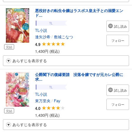
悪役好きの転生令嬢はラスボス皇太子との溺愛エン
ド...
TL
試し読み
TL小説
逢矢沙希
/
敷城こなつ
フォロー
4.9
完結
1,430円 (税込)
あらすじを表示する
公爵閣下の復縁要請 没落令嬢ですが元カレ公爵に
求...
TL
試し読み
TL小説
東万里央
/
Fay
フォロー
4.0
完結
1,430円 (税込)
あらすじを表示する