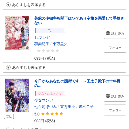
あらすじを表示する
美貌の冷徹宰相閣下はワケあり令嬢を溺愛して手放さ
ない
TL
試し読み
TLマンガ
羽柴紀子
/
東万里央
フォロー
-
693円 (税込)
あらすじを表示する
今日からあなたの護衛です ～王太子殿下の十年目
の...
少女・女性マンガ
試し読み
少女マンガ
七ツ河ほづみ
/
東万里央
/
蜂不二子
フォロー
5.0
完結
902円 (税込)