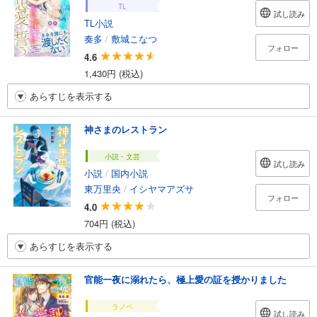
TL
試し読み
TL小説
奏多
/
敷城こなつ
フォロー
4.6
1,430円 (税込)
あらすじを表示する
神さまのレストラン
小説・文芸
試し読み
小説
/
国内小説
東万里央
/
イシヤマアズサ
フォロー
4.0
704円 (税込)
あらすじを表示する
官能一夜に溺れたら、極上愛の証を授かりました
ラノベ
試し読み