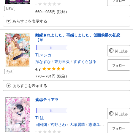
フォロー
-
NEW
660～935円 (税込)
あらすじを表示する
離縁されました。再婚しました。仮面侯爵の初恋
【単...
TL
試し読み
TLマンガ
深なずな
/
東万里央
/
すずくらはる
フォロー
4.7
完結
770～781円 (税込)
あらすじを表示する
蜜恋ティアラ
TL
試し読み
TL誌
日回畑
/
玄野さわ
/
大塚麗華
/
志連ユキ枝
/
翠屋るり
/
フォロー
-