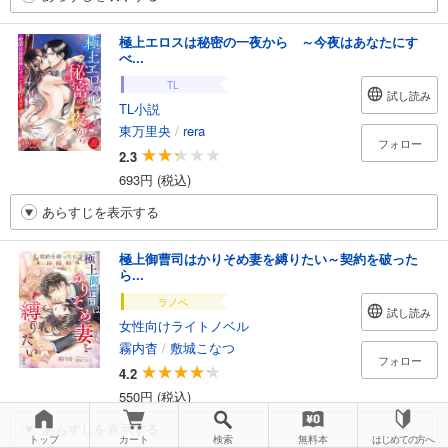
極上エロスは秘密の一夜から ～今夜はあなたにす
べ...
TL
試し読み
TL小説
東万里央
/
rera
フォロー
2.3
693円 (税込)
あらすじを表示する
極上御曹司はかりそめ妻を縛りたい～契約を破った
ら...
ラノベ
試し読み
女性向けライトノベル
霧内杳
/
敷城こなつ
フォロー
4.2
550円 (税込)
あらすじを表示する
トップ
カート
検索
無料本
はじめての方へ