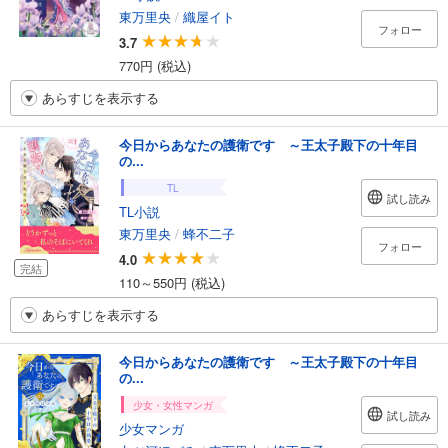
東万里央
/
織屋イト
フォロー
3.7
770円 (税込)
あらすじを表示する
今日からあなたの護衛です ～王太子殿下の十年目
の...
TL
試し読み
TL小説
東万里央
/
蜂不二子
フォロー
4.0
完結
110～550円 (税込)
あらすじを表示する
今日からあなたの護衛です ～王太子殿下の十年目
の...
少女・女性マンガ
試し読み
少女マンガ