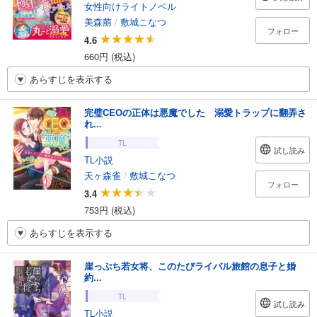
女性向けライトノベル
美森萠
/
敷城こなつ
フォロー
4.6
660円 (税込)
あらすじを表示する
完璧CEOの正体は悪魔でした 溺愛トラップに翻弄さ
れ...
TL
試し読み
TL小説
天ヶ森雀
/
敷城こなつ
フォロー
3.4
753円 (税込)
あらすじを表示する
崖っぷち若女将、このたびライバル旅館の息子と婚
約...
TL
試し読み
TL小説