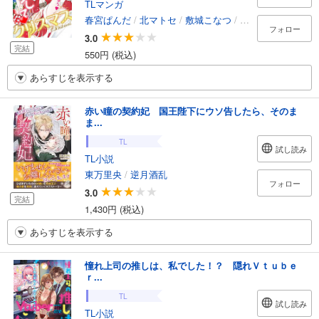
TLマンガ
春宮ぱんだ
/
北マトセ
/
敷城こなつ
/
一城れもん
フォロー
3.0
完結
550円 (税込)
あらすじを表示する
赤い瞳の契約妃 国王陛下にウソ告したら、そのま
ま...
TL
試し読み
TL小説
東万里央
/
逆月酒乱
フォロー
3.0
完結
1,430円 (税込)
あらすじを表示する
憧れ上司の推しは、私でした！？ 隠れＶｔｕｂｅ
ｒ...
TL
試し読み
TL小説