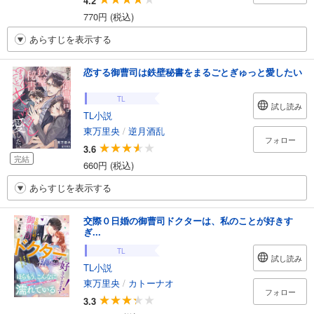
4.2
770円 (税込)
あらすじを表示する
恋する御曹司は鉄壁秘書をまるごとぎゅっと愛したい
TL
試し読み
TL小説
東万里央
/
逆月酒乱
フォロー
3.6
完結
660円 (税込)
あらすじを表示する
交際０日婚の御曹司ドクターは、私のことが好きす
ぎ...
TL
試し読み
TL小説
東万里央
/
カトーナオ
フォロー
3.3