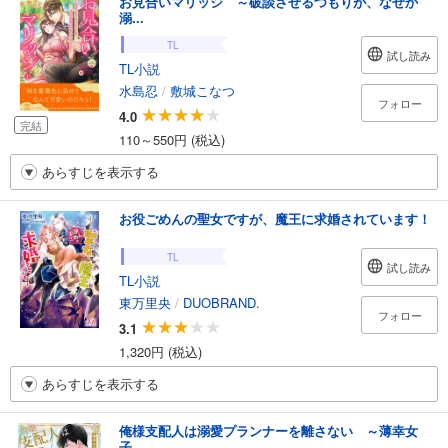
お見合いマリッジ ～破談させるつもりが、なぜか
溺...
TL
試し読み
TL小説
水島忍
/
敷城こなつ
フォロー
4.0
完結
110～550円 (税込)
あらすじを表示する
お役ごめんの聖女ですが、魔王に求婚されています！
TL
試し読み
TL小説
東万里央
/
DUOBRAND.
フォロー
3.1
1,320円 (税込)
あらすじを表示する
俺様支配人は溺愛プランナーを離さない ～薄幸女
子...