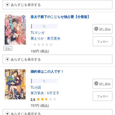
あらすじを表示する
皇太子殿下のこじらせ独占愛【分冊版】
TL
試し読み
TLマンガ
雁えりか
/
東万里央
フォロー
-
完結
132円 (税込)
あらすじを表示する
婚約者はこの人です！
TL
試し読み
TL小説
東万里央
/
U子王子
フォロー
2.6
737円 (税込)
あらすじを表示する