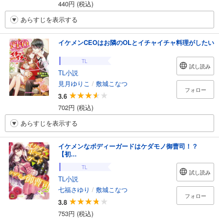
440円 (税込)
あらすじを表示する
イケメンCEOはお隣のOLとイチャイチャ料理がしたい
TL
試し読み
TL小説
見月ゆりこ
/
敷城こなつ
フォロー
3.6
702円 (税込)
あらすじを表示する
イケメンなボディーガードはケダモノ御曹司！？
【初...
TL
試し読み
TL小説
七福さゆり
/
敷城こなつ
フォロー
3.8
753円 (税込)