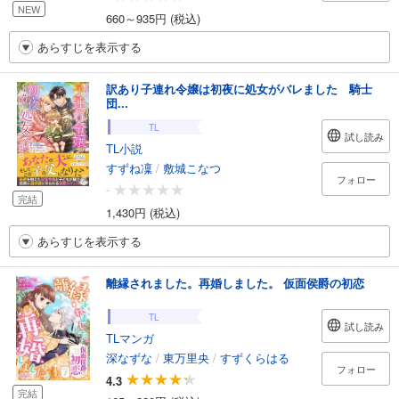
NEW
660～935円 (税込)
あらすじを表示する
訳あり子連れ令嬢は初夜に処女がバレました 騎士
団...
TL
試し読み
TL小説
すずね凜
/
敷城こなつ
フォロー
-
完結
1,430円 (税込)
あらすじを表示する
離縁されました。再婚しました。 仮面侯爵の初恋
TL
試し読み
TLマンガ
深なずな
/
東万里央
/
すずくらはる
フォロー
4.3
完結