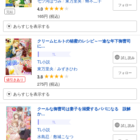
七ツ河ほづみ
/
東万里央
/
蜂不二子
フォロー
4.0
完結
165円 (税込)
あらすじを表示する
クリームヒルトの秘蜜のレシピ～一途な年下御曹司
に...
TL
試し読み
TL小説
東万里央
/
みずきひわ
フォロー
3.8
値引きあり
275円 (税込)
あらすじを表示する
クールな御曹司は妻子を溺愛するパパになる 誤解
か...
TL
試し読み
TL小説
水島忍
/
敷城こなつ