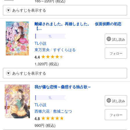
165～220円 (税込)
あらすじを表示する
離縁されました。再婚しました。 仮面侯爵の初恋
【...
TL
試し読み
TL小説
東万里央
/
すずくらはる
フォロー
4.4
1,320円 (税込)
あらすじを表示する
我が儘な恋情～蠱惑する独占欲～
TL
試し読み
TL小説
西條六花
/
敷城こなつ
フォロー
4.8
990円 (税込)