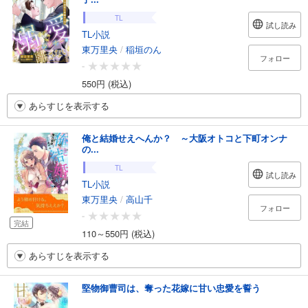
TL
試し読み
TL小説
東万里央
/
稲垣のん
フォロー
-
550円 (税込)
あらすじを表示する
俺と結婚せえへんか？ ～大阪オトコと下町オンナ
の...
TL
試し読み
TL小説
東万里央
/
高山千
フォロー
-
完結
110～550円 (税込)
あらすじを表示する
堅物御曹司は、奪った花嫁に甘い忠愛を誓う