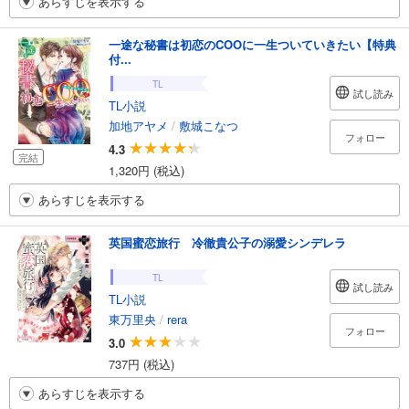
あらすじを表示する
一途な秘書は初恋のCOOに一生ついていきたい【特典
付...
TL
試し読み
TL小説
加地アヤメ
/
敷城こなつ
フォロー
4.3
完結
1,320円 (税込)
あらすじを表示する
英国蜜恋旅行 冷徹貴公子の溺愛シンデレラ
TL
試し読み
TL小説
東万里央
/
rera
フォロー
3.0
737円 (税込)
あらすじを表示する