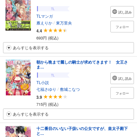
TL
試し読み
TLマンガ
雁えりか
/
東万里央
フォロー
4.4
693円 (税込)
あらすじを表示する
朝から晩まで麗しの騎士が求めてきます！ 女王さ
ま...
TL
試し読み
TL小説
七福さゆり
/
敷城こなつ
フォロー
3.9
715円 (税込)
あらすじを表示する
十二番目のいない子扱いの公女ですが、皇太子殿下
と...