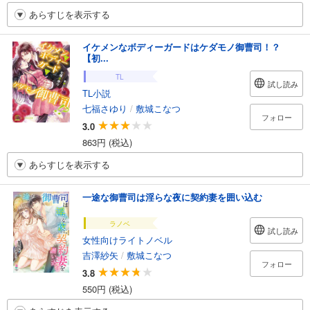
あらすじを表示する
イケメンなボディーガードはケダモノ御曹司！？
【初...
TL
試し読み
TL小説
七福さゆり
/
敷城こなつ
フォロー
3.0
863円 (税込)
あらすじを表示する
一途な御曹司は淫らな夜に契約妻を囲い込む
ラノベ
試し読み
女性向けライトノベル
吉澤紗矢
/
敷城こなつ
フォロー
3.8
550円 (税込)