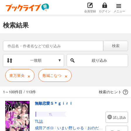
会員登録
ログイン
メニュー
検索結果
検索
一致順
絞り込み
×
×
東万里央
敷城こなつ
1～100件目
/
113件
検索のヒント
無敵恋愛Ｓ＊ｇｉｒｌ
TL
試し読み
TL誌
成田アポロ
/
いまい野しゃる
/
おのだ南
/
柏木真
/
潮騒