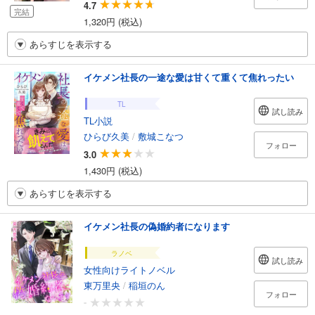
4.7
完結
1,320円 (税込)
あらすじを表示する
イケメン社長の一途な愛は甘くて重くて焦れったい
TL
試し読み
TL小説
ひらび久美
/
敷城こなつ
フォロー
3.0
1,430円 (税込)
あらすじを表示する
イケメン社長の偽婚約者になります
ラノベ
試し読み
女性向けライトノベル
東万里央
/
稲垣のん
フォロー
-