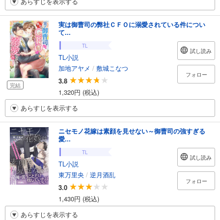
あらすじを表示する
実は御曹司の弊社ＣＦＯに溺愛されている件につい
て...
TL
試し読み
TL小説
加地アヤメ
/
敷城こなつ
フォロー
3.8
完結
1,320円 (税込)
あらすじを表示する
ニセモノ花嫁は素顔を見せない～御曹司の強すぎる
愛...
TL
試し読み
TL小説
東万里央
/
逆月酒乱
フォロー
3.0
1,430円 (税込)
あらすじを表示する