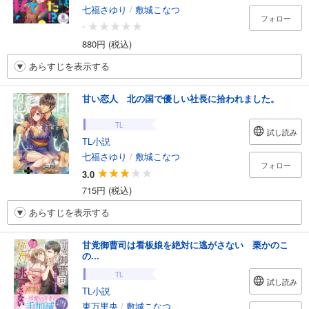
七福さゆり
/
敷城こなつ
フォロー
-
880円 (税込)
あらすじを表示する
甘い恋人 北の国で優しい社長に拾われました。
TL
試し読み
TL小説
七福さゆり
/
敷城こなつ
フォロー
3.0
715円 (税込)
あらすじを表示する
甘党御曹司は看板娘を絶対に逃がさない 栗かのこ
の...
TL
試し読み
TL小説
東万里央
/
敷城こなつ