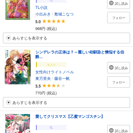
TL
試し読み
TL小説
小出みき
/
敷城こなつ
フォロー
5.0
968円 (税込)
あらすじを表示する
シンデレラの正体は？～麗しい幼馴染と懊悩する伯
爵...
ラノベ
試し読み
女性向けライトノベル
東万里央
/
藤谷一帆
フォロー
3.5
770円 (税込)
あらすじを表示する
愛してクリスマス【乙蜜マンゴスチン】
TL
試し読み