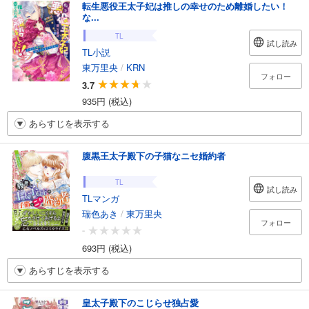
転生悪役王太子妃は推しの幸せのため離婚したい！
な...
TL
試し読み
TL小説
東万里央
/
KRN
フォロー
3.7
935円 (税込)
あらすじを表示する
腹黒王太子殿下の子猫なニセ婚約者
TL
試し読み
TLマンガ
瑞色あき
/
東万里央
フォロー
-
693円 (税込)
あらすじを表示する
皇太子殿下のこじらせ独占愛