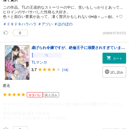
この作品。TLの王道的なストーリーの中に、笑いもしっかりとあって…
ヒロインのサバサバした性格も大好き。
色々と面白い要素があって、凄く贅沢かもしれない(⋈◍＞◡＜◍)。✧♡
＃ドキドキハラハラ
＃アツい
＃ほのぼの
0
2026年07月07日
虐げられ令嬢ですが、絶倫王子に溺愛されすぎています！？（※昼も夜も）アンソロジー
TL
カート
TLマンガ
3.7
(14)
試し読み
匿名
ネタバレ
購入済み
ストーリーしっかりものやエロえちと色々味わえる溺愛王子アンソロジ
ー！
自分の好みは1話と２話かな
ギャップとココロをキャッチ！された