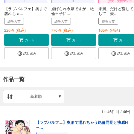
TL
TL
少女・女性マンガ
【ラブパルフェ】奥まで
虐げられ令嬢ですが、絶
未満。だけど愛して
濡れちゃ...
倫王子に...
して、愛...
続巻入荷
続巻入荷
続巻入荷
220
円 (税込)
770
円 (税込)
165
円 (税込)
カート
カート
カート
試し読み
試し読み
試し読み
作品一覧
新着順
1～46件目
/
46件
【ラブパルフェ】奥まで濡れちゃう絶倫同期と快感H
～...