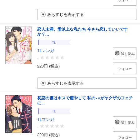
あらすじを表示する
恋人未満、愛以上な私たち 今さら恋していいです
か？...
TL
TLマンガ
試し読み
-
220円 (税込)
フォロー
あらすじを表示する
初恋の傷はキスで癒やして 私の××がヤクザのフェチ
に...
TL
TLマンガ
試し読み
-
220円 (税込)
フォロー