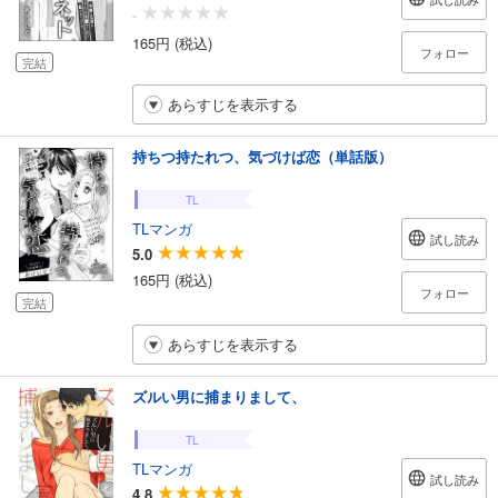
-
165円 (税込)
フォロー
完結
あらすじを表示する
持ちつ持たれつ、気づけば恋（単話版）
TL
TLマンガ
試し読み
5.0
165円 (税込)
フォロー
完結
あらすじを表示する
ズルい男に捕まりまして、
TL
TLマンガ
試し読み
4.8