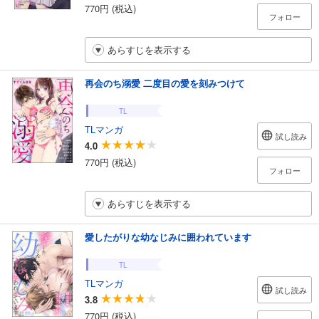
770円 (税込)
フォロー
あらすじを表示する
再会のち溺愛 二度目の愛を刻みつけて
TL
TLマンガ
試し読み
4.0
770円 (税込)
フォロー
あらすじを表示する
愛したがりな幼なじみに囲われています
TL
TLマンガ
試し読み
3.8
770円 (税込)