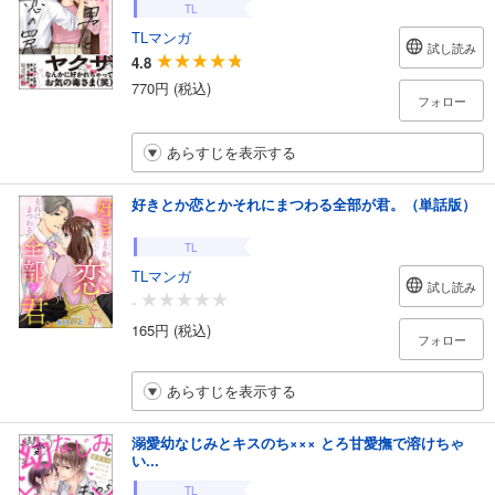
TL
TLマンガ
試し読み
4.8
770円 (税込)
フォロー
あらすじを表示する
好きとか恋とかそれにまつわる全部が君。（単話版）
TL
TLマンガ
試し読み
-
165円 (税込)
フォロー
あらすじを表示する
溺愛幼なじみとキスのち××× とろ甘愛撫で溶けちゃ
い...
TL