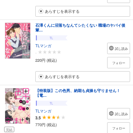
あらすじを表示する
石澤くんに沼落ちなんてシたくない 職場のヤバイ後
輩...
TL
TLマンガ
試し読み
-
220円 (税込)
フォロー
あらすじを表示する
【特装版】この色男、納期も貞操も守りません！
【電...
TL
TLマンガ
試し読み
3.5
770円 (税込)
フォロー
完結