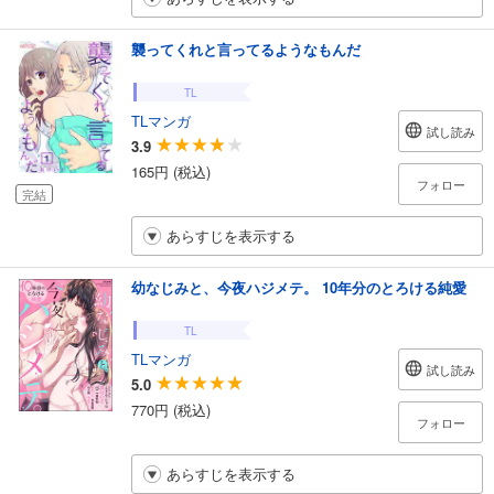
襲ってくれと言ってるようなもんだ
TL
TLマンガ
試し読み
3.9
165円 (税込)
フォロー
完結
あらすじを表示する
幼なじみと、今夜ハジメテ。 10年分のとろける純愛
TL
TLマンガ
試し読み
5.0
770円 (税込)
フォロー
あらすじを表示する