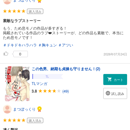
購入済み
素敵なラブストーリー
もう、ため息モノの作品が多すぎる！
掲載されている作品のラブ❤️ストーリーが、どの作品も素敵で、本当に
ため息モノです！
＃ドキドキハラハラ
＃胸キュン
＃アツい
0
2026年07月24日
この色男、納期も貞操も守りません！(2)
TL
カート
TLマンガ
3.8
(49)
試し読み
まつぼっくり
購入済み
凄く贅沢