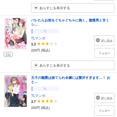
あらすじを表示する
バレたらお前をぐちゃぐちゃに抱く。傲慢男と甘く
シ...
TL
TLマンガ
試し読み
3.2
220円 (税込)
フォロー
完結
あらすじを表示する
王子の寵愛は捨てられ令嬢には贅沢すぎます…！ お
と...
TL
TLマンガ
試し読み
3.7
220円 (税込)
フォロー