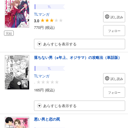
TL
TLマンガ
試し読み
3.0
770円 (税込)
フォロー
完結
あらすじを表示する
落ちない男（※年上、オジサマ）の攻略法（単話版）
TL
TLマンガ
試し読み
-
165円 (税込)
フォロー
あらすじを表示する
悪い男と恋の罠