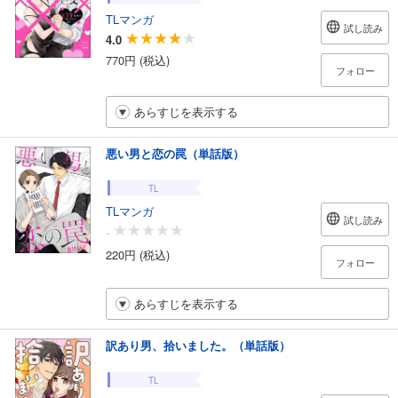
TLマンガ
試し読み
4.0
770円 (税込)
フォロー
あらすじを表示する
悪い男と恋の罠（単話版）
TL
TLマンガ
試し読み
-
220円 (税込)
フォロー
あらすじを表示する
訳あり男、拾いました。（単話版）
TL