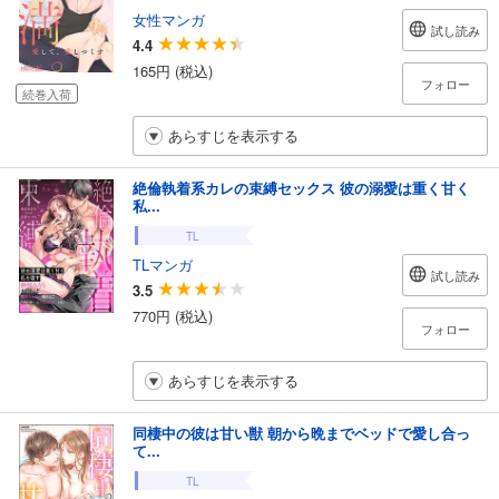
女性マンガ
試し読み
4.4
165円 (税込)
フォロー
続巻入荷
あらすじを表示する
絶倫執着系カレの束縛セックス 彼の溺愛は重く甘く
私...
TL
TLマンガ
試し読み
3.5
770円 (税込)
フォロー
あらすじを表示する
同棲中の彼は甘い獣 朝から晩までベッドで愛し合っ
て...
TL