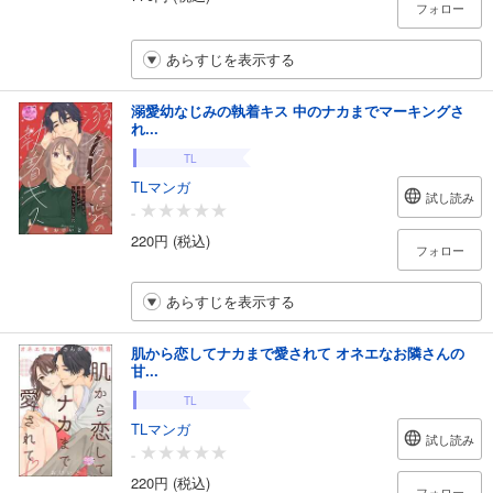
フォロー
あらすじを表示する
溺愛幼なじみの執着キス 中のナカまでマーキングさ
れ...
TL
TLマンガ
試し読み
-
220円 (税込)
フォロー
あらすじを表示する
肌から恋してナカまで愛されて オネエなお隣さんの
甘...
TL
TLマンガ
試し読み
-
220円 (税込)
フォロー