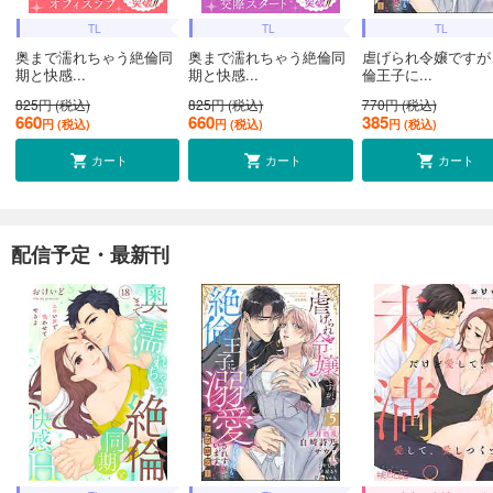
TL
TL
TL
奥まで濡れちゃう絶倫同
奥まで濡れちゃう絶倫同
虐げられ令嬢ですが
期と快感...
期と快感...
倫王子に...
825円 (税込)
825円 (税込)
770円 (税込)
660
660
385
円 (税込)
円 (税込)
円 (税込)
カート
カート
カート
配信予定・最新刊