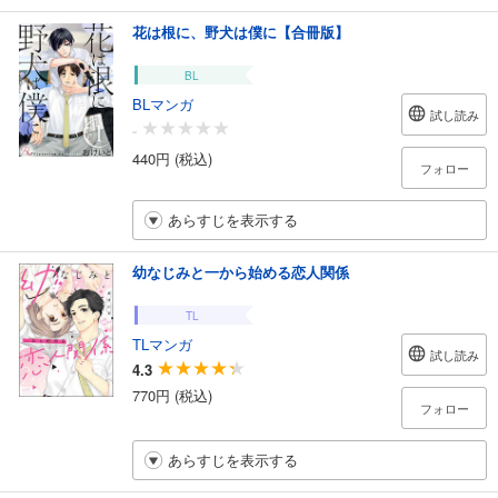
花は根に、野犬は僕に【合冊版】
BL
BLマンガ
試し読み
-
440円 (税込)
フォロー
あらすじを表示する
幼なじみと一から始める恋人関係
TL
TLマンガ
試し読み
4.3
770円 (税込)
フォロー
あらすじを表示する