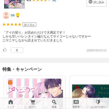
試し読み
trb
購入済み
「アイの契り」が読めただけで大満足です！
しかも甘いバレンタイン編だなんてサイコーじゃないですか〜
ニヤニヤしながら読ませていただきました
0
2026年05月01日
特集・キャンペーン
トップ
カート
検索
無料本
はじめての方へ