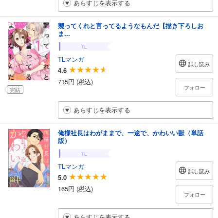
あらすじを表示する
襲ってくれと言ってるようなもんだ【描き下ろしお
ま...
TL
TLマンガ
試し読み
4.6
715円 (税込)
フォロー
完結
あらすじを表示する
俺様社長はわがままで、一途で、かわいい獣（単話
版）
TL
TLマンガ
試し読み
5.0
165円 (税込)
フォロー
あらすじを表示する