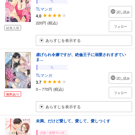
TL
TLマンガ
試し読み
4.0
220円 (税込)
フォロー
続巻入荷
あらすじを表示する
虐げられ令嬢ですが、絶倫王子に溺愛されすぎてい
ま...
TL
TLマンガ
試し読み
3.7
0～770円 (税込)
フォロー
無料あり
あらすじを表示する
未満。だけど愛して、愛して、愛しつくす
少女・女性マンガ