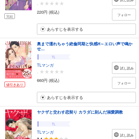
-
220円 (税込)
フォロー
完結
あらすじを表示する
奥まで濡れちゃう絶倫同期と快感H～エロい声で鳴か
せ...
TL
TLマンガ
試し読み
-
660円 (税込)
フォロー
値引きあり
あらすじを表示する
ヤクザと交わす恋契り カラダに刻んだ溺愛調教
TL
TLマンガ
試し読み