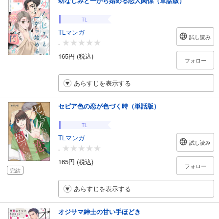
幼なじみと一から始める恋人関係（単話版）
TL
TLマンガ
試し読み
-
165円 (税込)
フォロー
あらすじを表示する
セピア色の恋が色づく時（単話版）
TL
TLマンガ
試し読み
-
165円 (税込)
フォロー
完結
あらすじを表示する
オジサマ紳士の甘い手ほどき