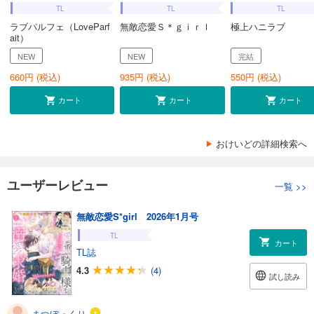
TL
TL
TL
ラブパルフェ（LoveParf
無敵恋愛Ｓ＊ｇｉｒｌ
極上ハニラブ
ait）
NEW
NEW
完結
660
円 (税込)
935
円 (税込)
550
円 (税込)
カート
カート
カート
おけいどの詳細検索へ
ユーザーレビュー
一覧
>>
無敵恋愛S*girl 2026年1月号
TL
カート
TL誌
4.3
(4)
試し読み
まつぼっくり