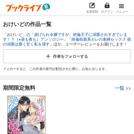
会員登録
ログイン
メニュー
おけいどの作品一覧
「おけいど」の「
虐げられ令嬢ですが、絶倫王子に溺愛されすぎていま
す！？（※昼も夜も）アンソロジー
」「
絶倫執着系カレの束縛セックス 彼
の溺愛は重く甘く私を壊す
」ほか、ユーザーレビューをお届けします！
作者を
フォローする
フォローすると、この作者の新刊が配信された際に、お知らせします。
期間限定無料
一覧
>>