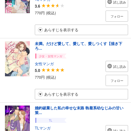
試し読み
3.6
770円 (税込)
フォロー
あらすじを表示する
未満。だけど愛して、愛して、愛しつくす【描き下
ろ...
少女・女性マンガ
女性マンガ
試し読み
5.0
770円 (税込)
フォロー
あらすじを表示する
婚約破棄した私の幸せな末路 執着系幼なじみの甘い
策...
TL
TLマンガ
試し読み