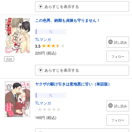
あらすじを表示する
この色男、納期も貞操も守りません！
TL
TLマンガ
試し読み
3.5
220円 (税込)
フォロー
完結
あらすじを表示する
ヤクザの駆け引きは意地悪に甘い（単話版）
TL
TLマンガ
試し読み
-
165円 (税込)
フォロー