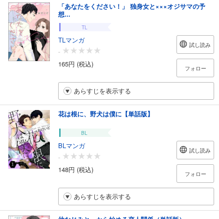
「あなたをください！」 独身女と×××オジサマの予
想...
TL
TLマンガ
試し読み
-
165円 (税込)
フォロー
あらすじを表示する
花は根に、野犬は僕に【単話版】
BL
BLマンガ
試し読み
-
148円 (税込)
フォロー
あらすじを表示する