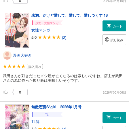
0
2026年05月10日
未満。だけど愛して、愛して、愛しつくす 18
少女・女性マンガ
カート
女性マンガ
5.0
(2)
試し読み
漫画大好き
購入済み
武田さんが好きだったメシ屋が亡くなるのは寂しいですね。店主が武田
さんの為に作った握り飯は美味しいそうです。
0
2026年05月06日
無敵恋愛S*girl 2026年1月号
TL
カート
TL誌
4.3
(4)