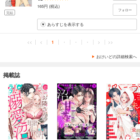
165円 (税込)
フォロー
完結
あらすじを表示する
<<
<
1
・
・
・
>
>>
おけいどの詳細検索へ
掲載誌