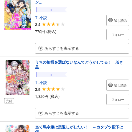
ン...
TL
TL小説
試し読み
3.4
770円 (税込)
フォロー
あらすじを表示する
うちの姫様を選ばないなんてどうかしてる！ 若き
皇...
TL
TL小説
試し読み
3.9
1,320円 (税込)
フォロー
完結
あらすじを表示する
当て馬令嬢は恩返しがしたい！ ～カタブツ殿下は
仮...