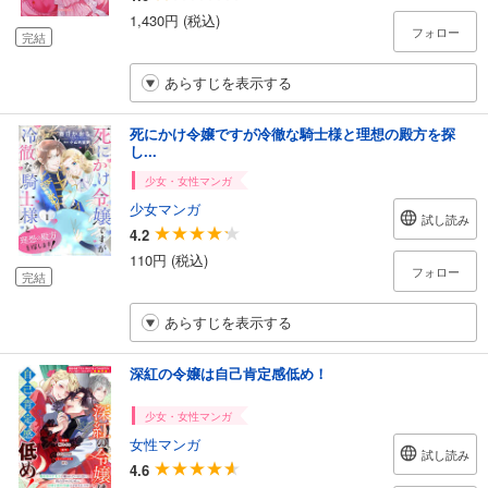
1,430円 (税込)
フォロー
完結
あらすじを表示する
死にかけ令嬢ですが冷徹な騎士様と理想の殿方を探
し...
少女・女性マンガ
少女マンガ
試し読み
4.2
110円 (税込)
フォロー
完結
あらすじを表示する
深紅の令嬢は自己肯定感低め！
少女・女性マンガ
女性マンガ
試し読み
4.6