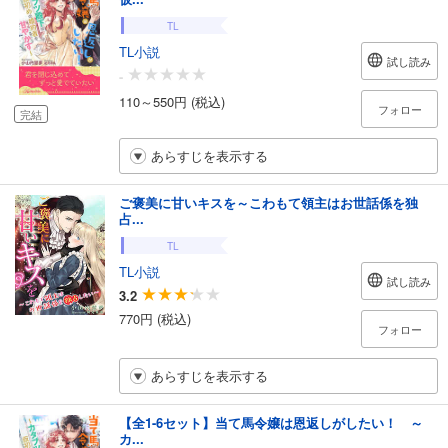
TL
TL小説
試し読み
-
110～550円 (税込)
フォロー
完結
あらすじを表示する
ご褒美に甘いキスを～こわもて領主はお世話係を独
占...
TL
TL小説
試し読み
3.2
770円 (税込)
フォロー
あらすじを表示する
【全1-6セット】当て馬令嬢は恩返しがしたい！ ～
カ...