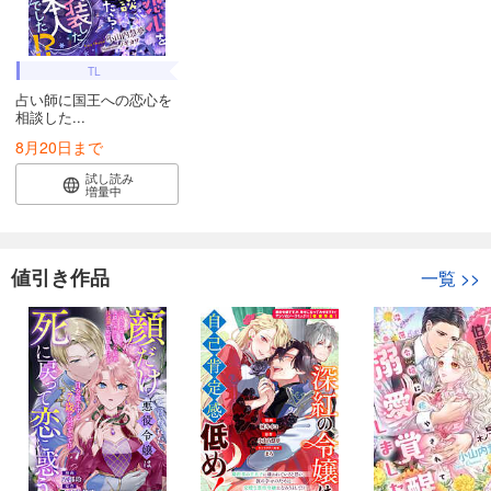
TL
占い師に国王への恋心を
相談した...
8月20日まで
試し読み
増量中
値引き作品
一覧
>>