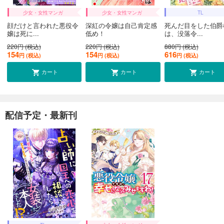
少女・女性マンガ
少女・女性マンガ
TL
顔だけと言われた悪役令
深紅の令嬢は自己肯定感
死んだ目をした伯爵
嬢は死に...
低め！
は、没落令...
220円 (税込)
220円 (税込)
880円 (税込)
154
154
616
円 (税込)
円 (税込)
円 (税込)
カート
カート
カート
配信予定・最新刊