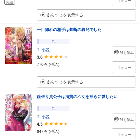
フォロー
完結
あらすじを表示する
一目惚れの相手は禁断の義兄でした
TL
TL小説
試し読み
3.6
770円 (税込)
フォロー
あらすじを表示する
鏡張り貴公子は清貧の乙女を淫らに愛したい
TL
TL小説
試し読み
4.5
847円 (税込)
フォロー