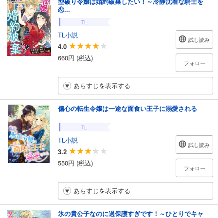
型破り令嬢は婚約破棄したい！～冷静沈着な騎士を
恋...
TL
TL小説
試し読み
4.0
660円 (税込)
フォロー
あらすじを表示する
傷心の転生令嬢は一途な面食い王子に溺愛される
TL
TL小説
試し読み
3.2
550円 (税込)
フォロー
あらすじを表示する
氷の貴公子なのに過保護すぎです！～ひとりでキャ