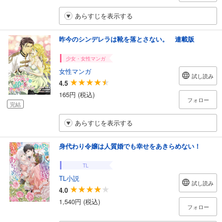
あらすじを表示する
昨今のシンデレラは靴を落とさない。 連載版
少女・女性マンガ
女性マンガ
試し読み
4.5
165円 (税込)
フォロー
完結
あらすじを表示する
身代わり令嬢は人質婚でも幸せをあきらめない！
TL
TL小説
試し読み
4.0
1,540円 (税込)
フォロー