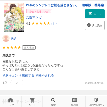
昨今のシンデレラは靴を落とさない。 連載版 番外編
少女・女性マンガ
カート
女性マンガ
4.8
(11)
試し読み
あき
購入済み
最後まで
素敵なお話でした。
やっぱり2人は結ばれる運命だったんですね
こんな出会い羨ましすぎる
＃胸キュン
＃感動する
＃癒やされる
0
2025年05月19日
特集・キャンペーン
トップ
カート
検索
無料本
はじめての方へ