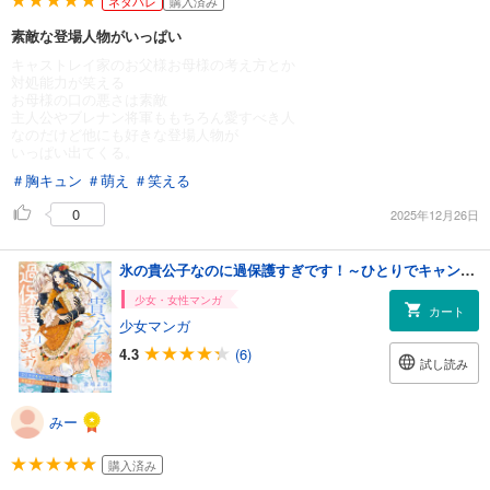
ネタバレ
購入済み
素敵な登場人物がいっぱい
キャストレイ家のお父様お母様の考え方とか
対処能力が笑える
お母様の口の悪さは素敵
主人公やブレナン将軍ももちろん愛すべき人
なのだけど他にも好きな登場人物が
いっぱい出てくる。
＃胸キュン
＃萌え
＃笑える
0
2025年12月26日
氷の貴公子なのに過保護すぎです！～ひとりでキャンプしていたら異世界で山の神になってしまった件～１
少女・女性マンガ
カート
少女マンガ
4.3
(6)
試し読み
みー
購入済み