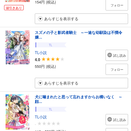
154円 (税込)
フォロー
値引きあり
あらすじを表示する
スズメの子と影武者騎士 ～一途な幼馴染は不憫令
嬢...
TL
TL小説
試し読み
4.0
550円 (税込)
フォロー
あらすじを表示する
犬に噛まれたと思って忘れますからお構いなく ～
顔...
TL
TL小説
試し読み
-