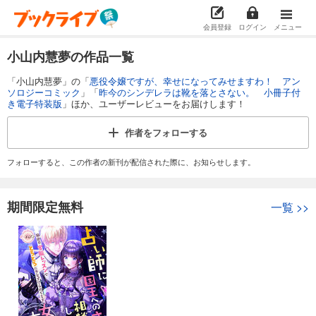
会員登録
ログイン
メニュー
小山内慧夢の作品一覧
「小山内慧夢」の「
悪役令嬢ですが、幸せになってみせますわ！ アン
ソロジーコミック
」「
昨今のシンデレラは靴を落とさない。 小冊子付
き電子特装版
」ほか、ユーザーレビューをお届けします！
作者を
フォローする
フォローすると、この作者の新刊が配信された際に、お知らせします。
期間限定無料
一覧
>>