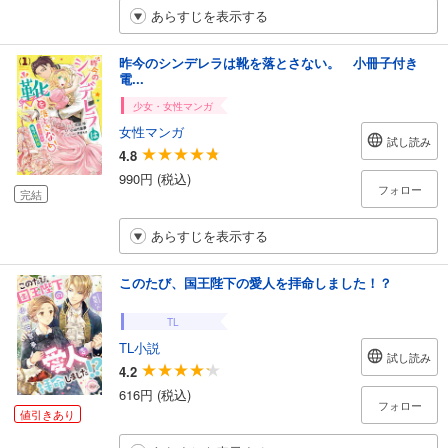
あらすじを表示する
昨今のシンデレラは靴を落とさない。 小冊子付き
電...
少女・女性マンガ
女性マンガ
試し読み
4.8
990円 (税込)
フォロー
完結
あらすじを表示する
このたび、国王陛下の愛人を拝命しました！？
TL
TL小説
試し読み
4.2
616円 (税込)
フォロー
値引きあり