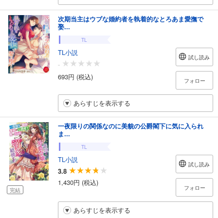
次期当主はウブな婚約者を執着的なとろあま愛撫で
娶...
TL
TL小説
試し読み
-
693円 (税込)
フォロー
あらすじを表示する
一夜限りの関係なのに美貌の公爵閣下に気に入られ
ま...
TL
TL小説
試し読み
3.8
1,430円 (税込)
フォロー
完結
あらすじを表示する