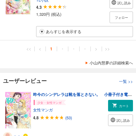
試し読み
4.3
1,320円 (税込)
フォロー
あらすじを表示する
<<
<
1
・
・
・
>
>>
小山内慧夢の詳細検索へ
ユーザーレビュー
一覧
>>
昨今のシンデレラは靴を落とさない。 小冊子付き電子特装版: 4【イラスト特典付】
少女・女性マンガ
カート
女性マンガ
4.8
(53)
試し読み