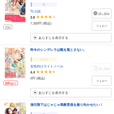
TL
TL小説
試し読み
3.8
1,320円 (税込)
フォロー
完結
あらすじを表示する
昨今のシンデレラは靴を落とさない。
ラノベ
女性向けライトノベル
試し読み
4.4
0円 (税込)
フォロー
無料あり
あらすじを表示する
強引陛下はじゃじゃ馬教育係を振り向かせたい！