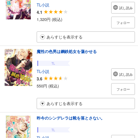
TL小説
試し読み
4.1
1,320円 (税込)
フォロー
あらすじを表示する
魔性の色男は鋼鉄処女を蕩かせる
TL
TL小説
試し読み
3.6
550円 (税込)
フォロー
あらすじを表示する
昨今のシンデレラは靴を落とさない。
TL
TL小説