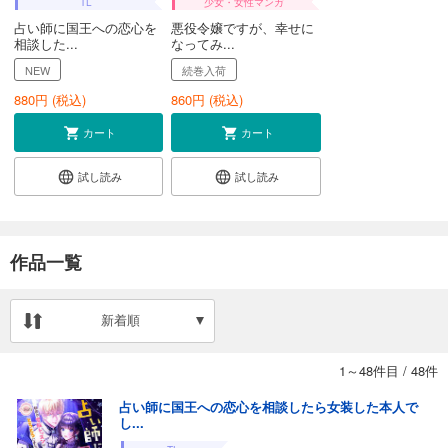
TL
少女・女性マンガ
占い師に国王への恋心を
悪役令嬢ですが、幸せに
相談した...
なってみ...
NEW
続巻入荷
880
円 (税込)
860
円 (税込)
カート
カート
試し読み
試し読み
作品一覧
新着順
1～48件目
/
48件
占い師に国王への恋心を相談したら女装した本人で
し...