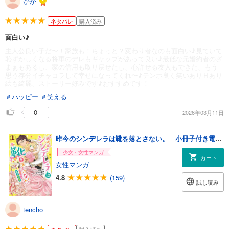
かか
ネタバレ
購入済み
面白い♪
主人公良い子だ〜！家族も！ちょっと？変わり者なのも面白い♪見ていて
恥ずかしくなる将軍のデレもギャップがあって良い♪最低な元婚約者のざ
まぁもあるし、家の信用も取り戻せたし、心許せる友人もできた、もう
思う存分イチャコラして幸せになってくれ〜♪テンポ良く笑いありＨあり
絵も綺麗、ストーリー好みです♪おすすめです！
＃ハッピー
＃笑える
0
2026年03月11日
昨今のシンデレラは靴を落とさない。 小冊子付き電子特装版: 1
少女・女性マンガ
カート
女性マンガ
4.8
(159)
試し読み
tencho