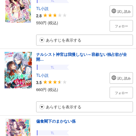
TL
TL小説
試し読み
2.8
550円 (税込)
フォロー
あらすじを表示する
ナルシスト神官は我慢しない～容赦ない独占欲が全
開...
TL
TL小説
試し読み
3.5
660円 (税込)
フォロー
あらすじを表示する
偏食閣下のまかない係
TL