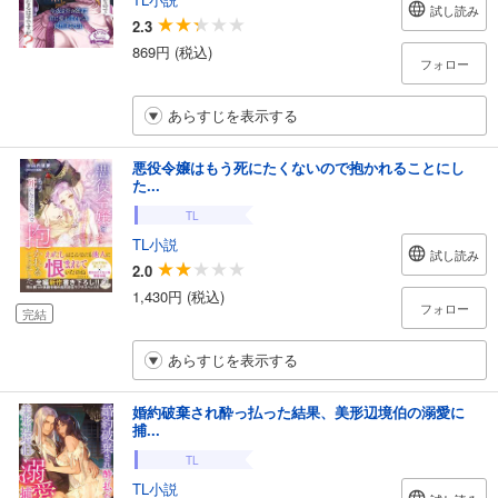
試し読み
2.3
869円 (税込)
フォロー
あらすじを表示する
悪役令嬢はもう死にたくないので抱かれることにし
た...
TL
TL小説
試し読み
2.0
1,430円 (税込)
フォロー
完結
あらすじを表示する
婚約破棄され酔っ払った結果、美形辺境伯の溺愛に
捕...
TL
TL小説