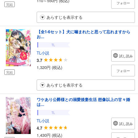
110～550円 (税込)
フォロー
完結
あらすじを表示する
【全1-6セット】犬に噛まれたと思って忘れますから
お...
TL
TL小説
試し読み
3.7
1,320円 (税込)
フォロー
完結
あらすじを表示する
ワケあり公爵様との溺愛後妻生活 想像以上の甘々婚
は...
TL
TL小説
試し読み
4.7
1,430円 (税込)