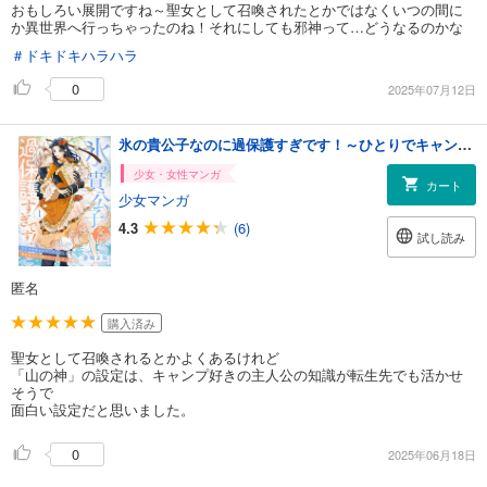
おもしろい展開ですね～聖女として召喚されたとかではなくいつの間に
か異世界へ行っちゃったのね！それにしても邪神って…どうなるのかな
＃ドキドキハラハラ
0
2025年07月12日
氷の貴公子なのに過保護すぎです！～ひとりでキャンプしていたら異世界で山の神になってしまった件～１
少女・女性マンガ
カート
少女マンガ
4.3
(6)
試し読み
匿名
購入済み
聖女として召喚されるとかよくあるけれど
「山の神」の設定は、キャンプ好きの主人公の知識が転生先でも活かせ
そうで
面白い設定だと思いました。
0
2025年06月18日