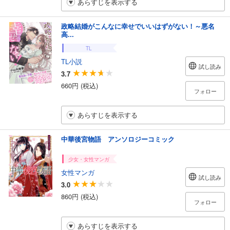
あらすじを表示する
政略結婚がこんなに幸せでいいはずがない！～悪名
高...
TL
TL小説
試し読み
3.7
660円 (税込)
フォロー
あらすじを表示する
中華後宮物語 アンソロジーコミック
少女・女性マンガ
女性マンガ
試し読み
3.0
860円 (税込)
フォロー
あらすじを表示する