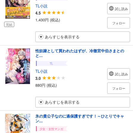
TL小説
試し読み
4.5
1,430円 (税込)
フォロー
完結
あらすじを表示する
性奴隷として買われたはずが、冷徹宮中伯さまとの
と...
TL
TL小説
試し読み
3.0
880円 (税込)
フォロー
あらすじを表示する
氷の貴公子なのに過保護すぎです！～ひとりでキャ
ン...
少女・女性マンガ