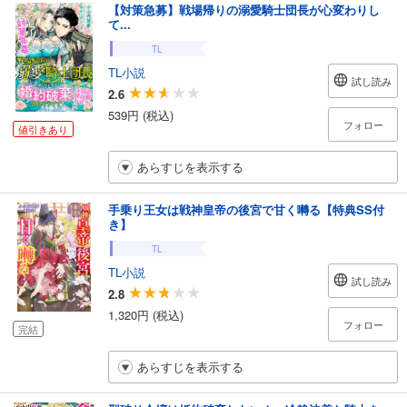
【対策急募】戦場帰りの溺愛騎士団長が心変わりし
て...
TL
TL小説
試し読み
2.6
539円 (税込)
フォロー
値引きあり
あらすじを表示する
手乗り王女は戦神皇帝の後宮で甘く囀る【特典SS付
き】
TL
TL小説
試し読み
2.8
1,320円 (税込)
フォロー
完結
あらすじを表示する