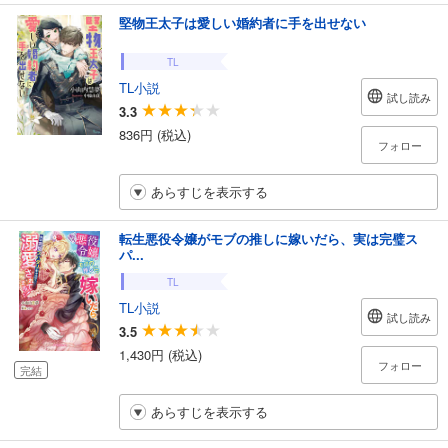
堅物王太子は愛しい婚約者に手を出せない
TL
TL小説
試し読み
3.3
836円 (税込)
フォロー
あらすじを表示する
転生悪役令嬢がモブの推しに嫁いだら、実は完璧ス
パ...
TL
TL小説
試し読み
3.5
1,430円 (税込)
フォロー
完結
あらすじを表示する