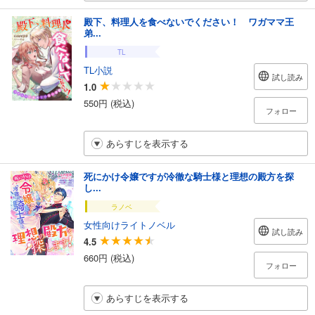
殿下、料理人を食べないでください！ ワガママ王
弟...
TL
TL小説
試し読み
1.0
550円 (税込)
フォロー
あらすじを表示する
死にかけ令嬢ですが冷徹な騎士様と理想の殿方を探
し...
ラノベ
女性向けライトノベル
試し読み
4.5
660円 (税込)
フォロー
あらすじを表示する