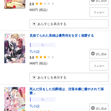
試し読み
2.0
682円 (税込)
フォロー
あらすじを表示する
見捨てられた英雄は優秀侍女を甘く溺愛する
TL
TL小説
試し読み
3.0
968円 (税込)
フォロー
あらすじを表示する
死んだ目をした伯爵様は、没落令嬢に癒やされて溺
愛...
TL
TL小説
試し読み