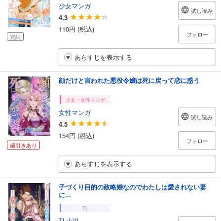
少女マンガ
試し読み
4.3
110円 (税込)
フォロー
完結
あらすじを表示する
顔だけと言われた悪役令嬢は死に戻って恋に惑う
少女・女性マンガ
女性マンガ
試し読み
4.5
154円 (税込)
フォロー
値引きあり
あらすじを表示する
子づくり目的の政略婚なのでわたしは愛されない妻
に...
TL
TL小説