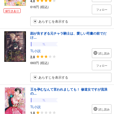
4.0
616円 (税込)
フォロー
値引きあり
あらすじを表示する
顔が良すぎる元チャラ騎士は、愛しい司書の前でだ
け...
TL
TL小説
試し読み
2.8
660円 (税込)
フォロー
あらすじを表示する
王を孕むなんて言われましても！ 修道女ですが流浪
の...
TL
TL小説
試し読み
1.0