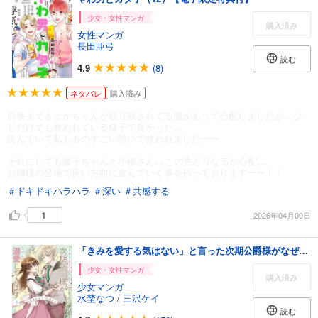
少女・女性マンガ
購入済み
女性マンガ
長田亜弓
読む
4.9
(8)
ネタバレ
購入済み
前巻まできよかちゃんが取り残されてる感があって心配しましたが…少
しだけでも救われている様子で良かった､､
読んでいて私もものすごい勢いで救われましたーー
それにしても藤子ちゃんと小柳さん､､この先どうなるか心配…
お姉様の登場で良い方向に進んでいく事を祈っておりますーー！！
＃ドキドキハラハラ
＃深い
＃共感する
1
2026年04月09日
「きみを愛する気はない」と言った次期公爵様がなぜか溺愛してきます（５）
少女・女性マンガ
購入済み
少女マンガ
水埜なつ
/
三沢ケイ
読む