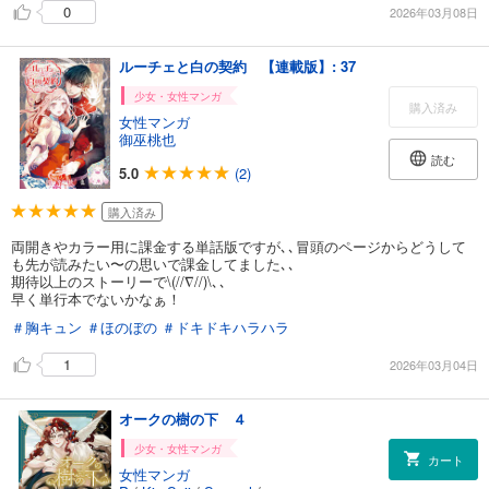
0
2026年03月08日
ルーチェと白の契約 【連載版】: 37
少女・女性マンガ
購入済み
女性マンガ
御巫桃也
読む
5.0
(2)
購入済み
両開きやカラー用に課金する単話版ですが､､冒頭のページからどうして
も先が読みたい〜の思いで課金してました､､
期待以上のストーリーで\(//∇//)\､､
早く単行本でないかなぁ！
＃胸キュン
＃ほのぼの
＃ドキドキハラハラ
1
2026年03月04日
オークの樹の下 ４
少女・女性マンガ
カート
女性マンガ