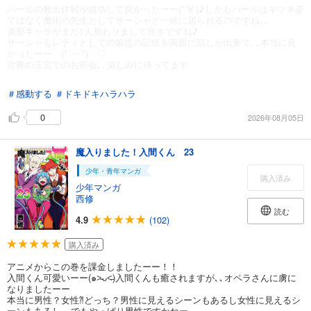
パールの救出作戦が成功して良かったーー(*´∀`)♪しかもパールはキツネ姿
ではなく魔術の先生としてサーシャと一緒に居られるのですね､､
美形キャラがまた1人加わりまして良きですね♪
サーシャもレティとしての前世の記憶を両親に話しが出来て､､本当に良
かったーー╰(*´︶`*)╯♡
次巻の王宮でのお茶会､､楽しみに待ってます
＃感動する
＃ドキドキハラハラ
0
2026年08月05日
魔入りました！入間くん 23
少年・青年マンガ
購入済み
少年マンガ
西修
読む
4.9
(102)
購入済み
アニメからこの巻を課金しましたーー！！
入間くん可愛いーー(๑˃̵ᴗ˂̵)入間くんも癒されますが､､オペラさんに虜に
なりましたーー
本当に男性？女性⁈どっち？男性に見えるシーンもあるし女性に見えるシ
ーンもあるし､､でもやっぱり男性ですかねー