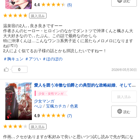
読む
4.4
(5)
購入済み
温泉宿の2人､､良き良きですーー
作者さんのヒーロー・ヒロインのなかでダントツで沖津くんと楓さん大
大大好きなので､､たぶん、この話で最終なのかしら
特に沖津くんは…こんなワンコ系男子近くに居たらメロメロになります
ね(//∇//)
2人によく似てるお子様の話とかも拝読したいですねー！
＃胸キュン
＃アツい
＃ほのぼの
0
2026年05月30日
愛人を囲う冷徹な伯爵との典型的な政略結婚、そして嫌われからの溺愛、その結末。１
少女・女性マンガ
購入済み
少女マンガ
ぺぷ
/
宝楓カチカ
/
色素
読む
4.9
(7)
購入済み
作画､､クセがありますが私好みで良いと思いつつ試し読みで先が気にな