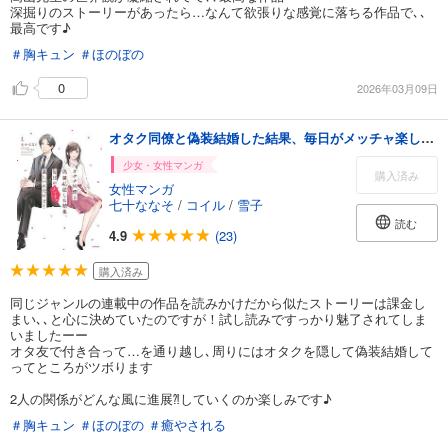
深掘りのストーリーがあったら…なんて欲張りな感覚に落ちる作品で､､
最高です♪
＃胸キュン
＃ほのぼの
0
2026年03月09日
オタク同僚と偽装結婚した結果、毎日がメッチャ楽しいんだけど！（１）
少女・女性マンガ
購入済み
女性マンガ
七十ななそ
/
コイル
/
雪子
読む
4.9
(23)
購入済み
同じジャンルの連載中の作品を読みかけだから似たストーリーは課金し
まい､､と心に決めていたのですが！試し読みですっかり魅了されてしま
いましたーー
オタ友で付き合って…を通り越し､周りにはオタクを隠して偽装結婚して
ってところがツボります
2人の関係がどんな風に進展⁈していくのか楽しみです♪
＃胸キュン
＃ほのぼの
＃癒やされる