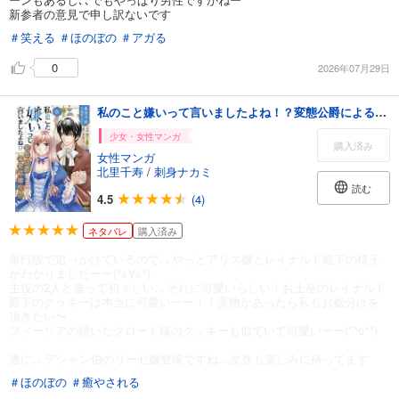
新参者の意見で申し訳ないです
＃笑える
＃ほのぼの
＃アガる
0
2026年07月29日
私のこと嫌いって言いましたよね！？変態公爵による困った溺愛結婚生活【単行本版】IX【電子限定特典付き】
少女・女性マンガ
購入済み
女性マンガ
北里千寿
/
刺身ナカミ
読む
4.5
(4)
ネタバレ
購入済み
単行版で追っかけているので､､やっとアリス嬢とレイナルド殿下の様子
がわかりましたーー(*≧∀≦*)
主役の2人と違って初々しい､､それに可愛いらしい！お土産のレイナルド
殿下のクッキーは本当に可愛いーー！！実物があったら私もお裾分けを
頂きたい〜
フィーリアの焼いたクロード様のクッキーも似ていて可愛いーー(*^o^*)
遂に､､デシャン伯のリーゼ嬢登場ですね…次巻も楽しみに待ってます
＃ほのぼの
＃癒やされる