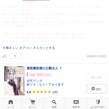
どんな事情があってあんなに嫌われているのかと思ったら､､そりゃ酷い
わよ！エレーネ王女…
実の家族や元婚約者のぎゃふんも去る事ながらエレーネ王女は酷すぎま
すよ、マーガス様に嫌われて当然ですね
公開の面前でぎゃふん､､挙げ句の果てに父王から見放されで当然の結果
なのですが私の心はスッキリしましたーー
大団円と思いきや続刊のお知らせに心踊ります〜(๑>◡<๑)
ここあ先生の作画がまた拝見できるなんて嬉しい限りです♪
次巻の配信をお待ちしております〜
＃胸キュン
＃アツい
＃スカッとする
1
2026年01月28日
屋根裏部屋の公爵夫人 ７
少女・女性マンガ
購入済み
女性マンガ
林マキ
/
もり
/
アオイ冬子
読む
4.8
(28)
ネタバレ
購入済み
トップ
カート
検索
無料本
はじめての方へ
相変わらずだねー！ヒューバート様〜(*^◯^*)