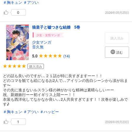
＃胸キュン
＃アツい
0
2026年05月25日
狼皇子と嘘つきな結婚 5巻
少女・女性マンガ
購入済み
少女マンガ
音久無
読む
5.0
(14)
購入済み
どの話も良いのですが､､２１話が特に良すぎますーー！！
どのコマを観ても絵になるお2人で､､アイリンの告白シーンから涙が出ま
す〜
その先に進まないルスラン様の神がかりな精神は素晴らしいーー
祝、新婚旅行ーー初イギリス上陸ーー！！
衣装も西洋化してなかなか良い､､2人共良すぎてます！！次巻が楽しみで
す♪
＃胸キュン
＃アツい
＃ハッピー
1
2026年05月23日