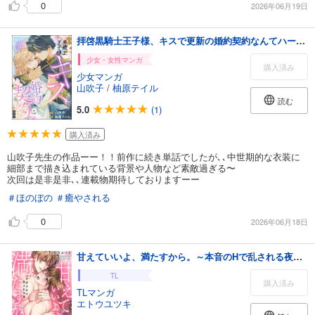
0
2026年06月19日
拝啓黒騎士王子様、キスで更新の婚約契約なんてハードル激高です！（単話版）
少女・女性マンガ
購入済み
少女マンガ
山吹子
/
柚原テイル
読む
5.0
(1)
購入済み
山吹子先生の作品ーー！！前作に続き単話でしたが､､中世期的な衣装に
細部まで描き込まれている背景や人物など素敵過ぎる〜
次回は是非是非､､連載物期待しておりますーー
＃ほのぼの
＃癒やされる
0
2026年06月18日
甘えていいよ、満たすから。～本音のHで乱される夜～(23)
TL
購入済み
TLマンガ
エトウユツキ