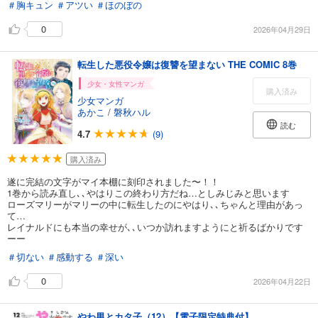
＃胸キュン
＃アツい
＃ほのぼの
0
2026年04月29日
転生した悪役令嬢は復讐を望まない THE COMIC 8巻
少女・女性マンガ
購入済み
少女マンガ
あかこ
/
磐秋ハル
読む
4.7
(9)
購入済み
遂に完結の文字がマイ本棚に刻印されました〜！！
1巻から読み直し､､やはりこの終わり方だね…としみじみと思います
ローズマリーがマリーの中に転生したのにやはり､､ちゃんと理由があっ
て…
レイナルドにも本当の幸せが､､いつか訪れますようにと祈るばかりです
ーー
＃切ない
＃感動する
＃深い
0
2026年04月22日
やわ男とカタ子（12）【電子限定特典付】