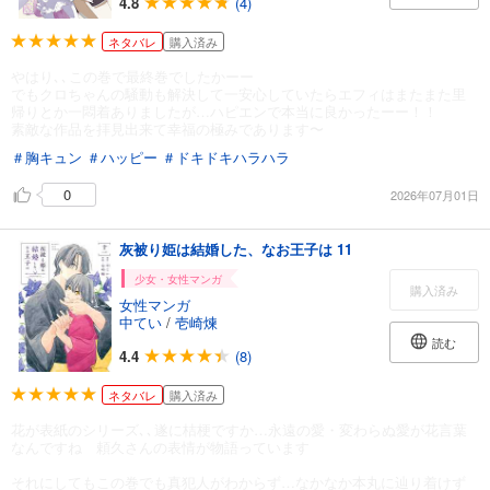
4.8
(4)
ネタバレ
購入済み
やはり､､この巻で最終巻でしたかーー
でもクロちゃんの騒動も解決して一安心していたらエフィはまたまた里
帰りとか一悶着ありましたが…ハピエンで本当に良かったーー！！
素敵な作品を拝見出来て幸福の極みであります〜
＃胸キュン
＃ハッピー
＃ドキドキハラハラ
0
2026年07月01日
灰被り姫は結婚した、なお王子は 11
少女・女性マンガ
購入済み
女性マンガ
中てい
/
壱崎煉
読む
4.4
(8)
ネタバレ
購入済み
花が表紙のシリーズ､､遂に桔梗ですか…永遠の愛・変わらぬ愛が花言葉
なんですね 頼久さんの表情が物語っています
それにしてもこの巻でも真犯人がわからず…なかなか本丸に辿り着けず