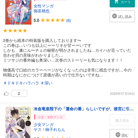
カート
女性マンガ
御巫桃也
試し読み
5.0
(6)
2巻から紙本の特装版を購入しております〜
この巻は､､いつも以上にーーリオが甘ーーいです
しかも、遂にルーチェの秘密が明かされましたね…カイハが言っていた
合わせ貝の意味がわかりました､､
ミツサジの番外編も奥深い…次巻のストーリーも気になります！！
物価高で口絵のカラーページがなくなったのは非常に残念ですが､､今の
時期はなにかにつけて原価が高いので仕方ないですね…
＃ドキドキハラハラ
＃深い
2
2026年07月04日
冷血竜皇陛下の「運命の番」らしいですが、後宮に引きこもろうと思います ～幼竜を愛でるのに忙しいので皇后争いはご勝手にどうぞ～（７）
少女・女性マンガ
購入済み
少女マンガ
ヤス
/
柚子れもん
読む