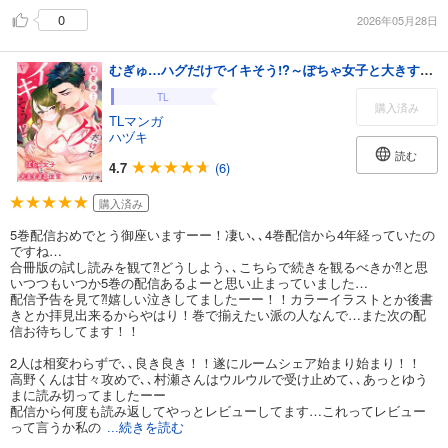
0
2026年05月28日
むぎゅ…ハグだけでイキそう!?～ぽちゃ女子と大きすぎる後輩【コミックス版】【コミックス版限定特典付き】 5巻
TL
購入済み
TLマンガ
ハヅキ
読む
4.7
(6)
購入済み
5巻配信おめでとう御座いますーー！凄い､､4巻配信から4年経っていたの
ですね…
合冊版の試し読みを観て⁈どうしよう､､こちらで続きを観るべきか⁈と思
いつつもいつか5巻の配信あるよーと思い止まっていました…
配信予告を見て⁈嬉しい泣きしてましたーー！！カラーイラストとか後書
きとか拝見出来るからやはり！巻で揃えたい派の人なんで…また次の配
信お待ちしてます！！
2人は相変わらずで､､良き良き！！遂にルームシェア始まり始まり！！
高野くんは甘々攻めで､､村瀬さんはウルウルで受け止めて､､あっとゆう
まに読み切ってましたーー
配信から何度も読み返してやっとレビューしてます…これってレビュー
って言うか私の
...続きを読む