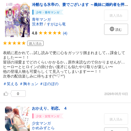
冷酷なる氷帝の、妻でございます ～義妹に婚約者を押し付けられたけど、意外と可愛い彼に溺愛され幸せに暮らしてる～ 1
少年・青年マンガ
購入済み
青年マンガ
茨木野
/
すがはら竜
読む
4.8
(4)
購入済み
表紙に惹かれて､､試し読みで更に心をガッツリ掴まれまして､､課金して
ましたーー！！
冒頭の溺愛までどのくらいかかるか､､原作未読なので分かりませんが…
ヒーローとヒロインの掛け合い漫才にも似たやり取りが楽しい〜
他の登場人物も可愛らしくて見入ってしまいますーー！！
次巻の配信楽しみに待ちます(*^▽^*)
＃笑える
＃胸キュン
＃ほのぼの
0
2026年05月10日
おかえり、初恋。 ４
少女・女性マンガ
購入済み
少女マンガ
かめみずとら