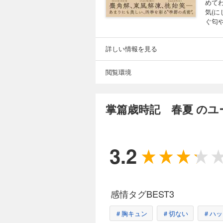
めて
気(に
ぐ匂
詳しい情報を見る
閲覧環境
掌篇歳時記 春夏 のユ
3.2
感情タグBEST3
＃胸キュン
＃切ない
＃ハッ