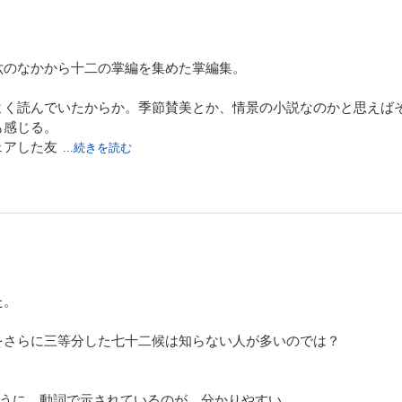
六のなかから十二の掌編を集めた掌編集。
よく読んでいたからか。季節賛美とか、情景の小説なのかと思えば
も感じる。
ェアした友
...続きを読む
た。
をさらに三等分した七十二候は知らない人が多いのでは？
ように、動詞で示されているのが、分かりやすい。