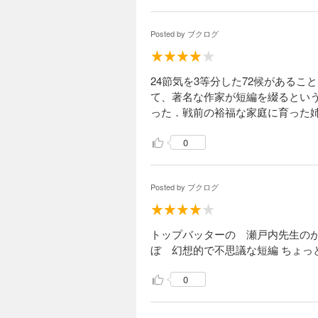
Posted by
ブクログ
24節気を3等分した72候がある
て、著名な作家が短編を綴るという
った．戦前の裕福な家庭に育った
0
Posted by
ブクログ
トップバッターの 瀬戸内先生のが
ぼ 幻想的で不思議な短編 ちょっ
0