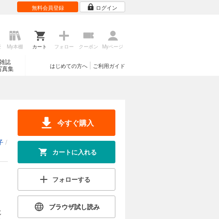
無料会員登録
ログイン
歴
My本棚
カート
フォロー
クーポン
Myページ
雑誌
はじめての方へ
ご利用ガイド
写真集
今すぐ購入
子
/
カートに入れる
フォローする
ブラウザ試し読み
じ