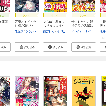
文芸
ラノベ
ラノベ
ラノベ
文庫版
万能メイドと公
ならば、悪女に
転生したら、退
【絶
爵様の楽しい
なりましょう～
場予定の悪妃に
ディ
日々...
亡...
な...
曲...
佐倉涼
ウラシマ
雨宮れん
鈴ノ助
イシクロ
すずむし
滝井
N
し読み
試し読み
試し読み
試し読み