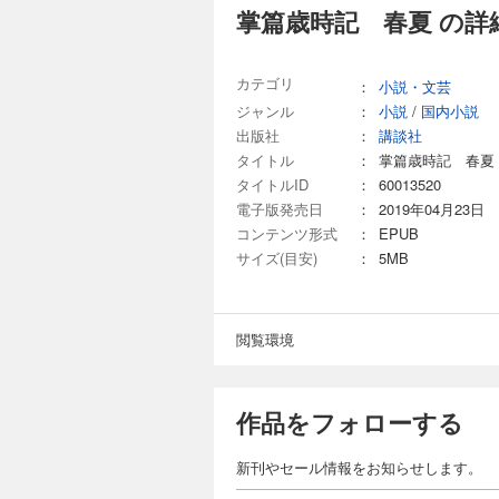
掌篇歳時記 春夏 の詳
カテゴリ
：
小説・文芸
ジャンル
：
小説
/
国内小説
出版社
：
講談社
タイトル
：
掌篇歳時記 春夏
タイトルID
：
60013520
電子版発売日
：
2019年04月23日
コンテンツ形式
：
EPUB
サイズ(目安)
：
5MB
閲覧環境
作品をフォローする
新刊やセール情報をお知らせします。