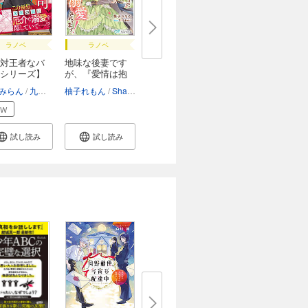
ラノベ
ラノベ
対王者なバ
地味な後妻です
シリーズ】
が、『愛情は抱
か...
みらん
九マ564
柚子れもん
Shabon
EW
試し読み
試し読み