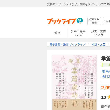
無料マンガ・ラノベなど、豊富なラインナップで18
絞り込み
検索
少年・青年
少女・女性
総合
マンガ
マンガ
電子書籍・漫画 ブックライブ
小説・文芸
掌
瀬戸
滝口
2,0
3.2
麋角解