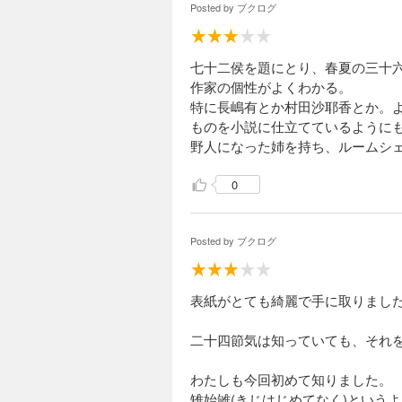
Posted by
ブクログ
七十二侯を題にとり、春夏の三十
作家の個性がよくわかる。
特に長嶋有とか村田沙耶香とか。
ものを小説に仕立てているように
野人になった姉を持ち、ルームシ
0
Posted by
ブクログ
表紙がとても綺麗で手に取りまし
二十四節気は知っていても、それ
わたしも今回初めて知りました。
雉始雊(きじはじめてなく)という