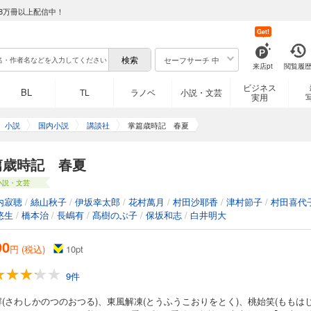
8万冊以上配信中！
Get!
セーフサーチ 中
来店pt
閲覧履
ビジネス
BL
TL
ラノベ
小説・文芸
実用
小説
国内小説
講談社
掌篇歳時記 春夏
篇歳時記 春夏
小説・文芸
内寂聴
/
絲山秋子
/
伊坂幸太郎
/
花村萬月
/
村田沙耶香
/
津村節子
/
村田喜代
悠生
/
橋本治
/
長嶋有
/
髙樹のぶ子
/
保坂和志
/
白井明大
90
円 (税込)
10
pt
9件
(さわしかのつのおつる)、東風解凍(とうふうこおりをとく)、桃始笑(ももは