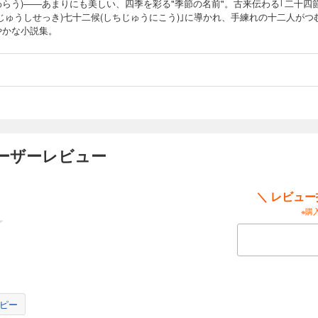
わらう)――あまりにも美しい、四季を彩る"季節の名前"。古来伝わる｢二十四
じゅうしせっき)七十二候(しちじゅうにこう)｣に導かれ、手練れの十二人がつ
やかな小説集。
ーザーレビュー
＼ レビュ
※購
ピー