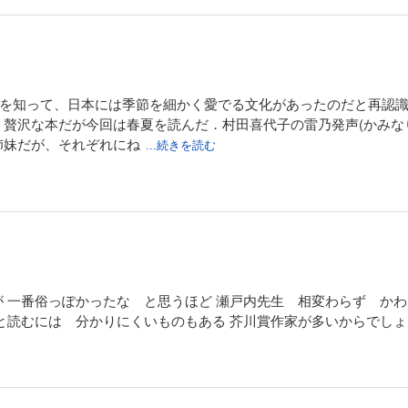
ことを知って、日本には季節を細かく愛でる文化があったのだと再認
贅沢な本だが今回は春夏を読んだ．村田喜代子の雷乃発声(かみな
姉妹だが、それぞれにね
...続きを読む
 一番俗っぽかったな と思うほど 瀬戸内先生 相変わらず かわ
と読むには 分かりにくいものもある 芥川賞作家が多いからでしょ