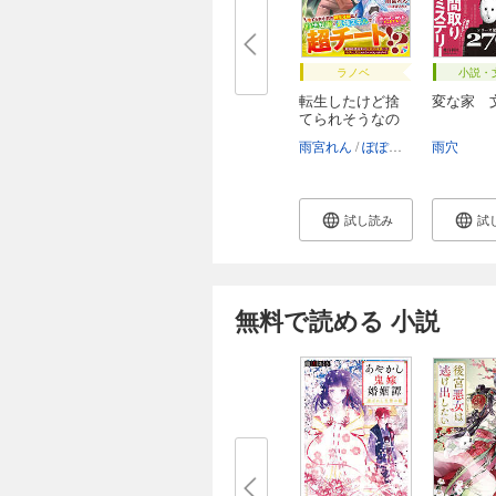
ラノベ
小説・
転生したけど捨
変な家 
てられそうなの
で...
雨宮れん
ぽぽるちゃ
雨穴
試し読み
試
無料で読める 小説