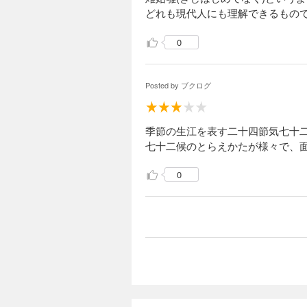
どれも現代人にも理解できるもの
0
Posted by
ブクログ
季節の生江を表す二十四節気七十
七十二候のとらえかたが様々で、
0