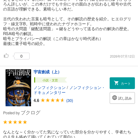
ろん詳しいが、この本だけでも十分にその面白さが伝わるし暗号や古代
の言語が理解できる。素晴らしい本だ。
古代の失われた言葉も暗号として、その解読の歴史を紹介。ヒエログリ
フ・線文字B。戦時中に使われたナヴァホコード。
暗号の大問題「鍵配送問題」＝鍵をどうやって送るのかの解決の歴史。
RSA暗号の解説。
暗号とプライバシーの解説（この章はかなり時代遅れ）
最後に量子暗号の紹介。
0
2026年07月12日
宇宙創成（上）
小説・文芸
カート
ノンフィクション
/
ノンフィクション・
ドキュメンタリー
試し読み
4.6
(30)
ブクログ
Posted by
なんとな～く分かってた気になっていた部分を分かりやすく、学者たち
の人生も絡めて描いてくれていて面白い