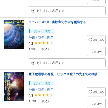
あらすじを表示する
ユニバース2.0 実験室で宇宙を創造する
ビジネス・実用
学術・語学
/
理工
試し読み
4.2
1,936円 (税込)
フォロー
あらすじを表示する
量子物理学の発見 ヒッグス粒子の先までの物語
ビジネス・実用
学術・語学
/
理工
試し読み
4.3
1,731円 (税込)
フォロー