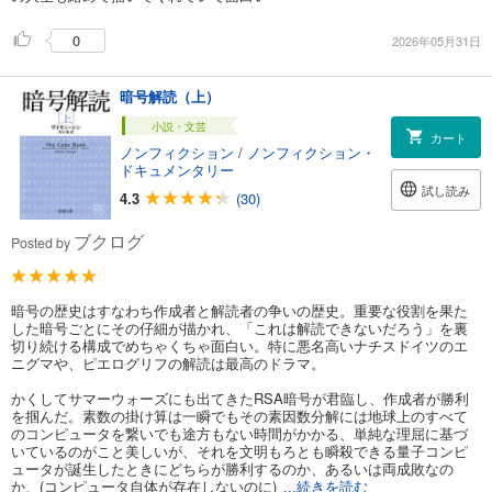
0
2026年05月31日
暗号解読（上）
小説・文芸
カート
ノンフィクション
/
ノンフィクション・
ドキュメンタリー
試し読み
4.3
(30)
ブクログ
Posted by
暗号の歴史はすなわち作成者と解読者の争いの歴史。重要な役割を果た
した暗号ごとにその仔細が描かれ、「これは解読できないだろう」を裏
切り続ける構成でめちゃくちゃ面白い。特に悪名高いナチスドイツのエ
ニグマや、ピエログリフの解読は最高のドラマ。
かくしてサマーウォーズにも出てきたRSA暗号が君臨し、作成者が勝利
を掴んだ。素数の掛け算は一瞬でもその素因数分解には地球上のすべて
のコンピュータを繋いでも途方もない時間がかかる、単純な理屈に基づ
いているのがこと美しいが、それを文明もろとも瞬殺できる量子コンピ
ュータが誕生したときにどちらが勝利するのか、あるいは両成敗なの
か、(コンピュータ自体が存在しないのに)
...続きを読む