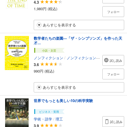
4.3
1,980円 (税込)
フォロー
あらすじを表示する
数学者たちの楽園―「ザ・シンプソンズ」を作った天
才...
小説・文芸
ノンフィクション
/
ノンフィクション・ドキュメンタリー
試し読み
3.6
990円 (税込)
フォロー
あらすじを表示する
世界でもっとも美しい10の科学実験
ビジネス・実用
学術・語学
/
理工
試し読み
3.9