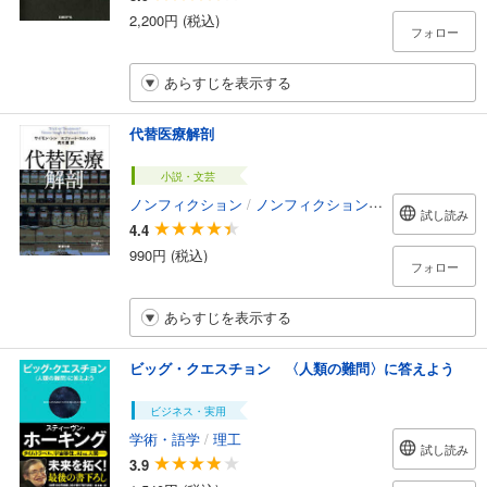
2,200円 (税込)
フォロー
あらすじを表示する
代替医療解剖
小説・文芸
ノンフィクション
/
ノンフィクション・ドキュメンタリー
試し読み
4.4
990円 (税込)
フォロー
あらすじを表示する
ビッグ・クエスチョン 〈人類の難問〉に答えよう
ビジネス・実用
学術・語学
/
理工
試し読み
3.9