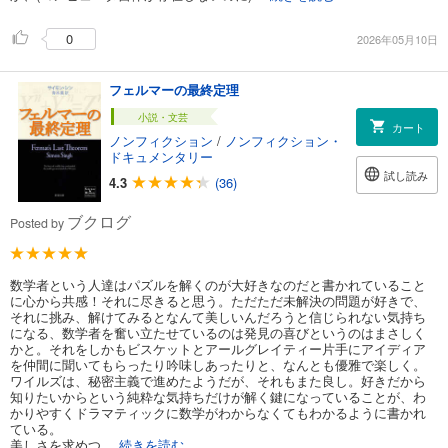
0
2026年05月10日
フェルマーの最終定理
小説・文芸
カート
ノンフィクション
/
ノンフィクション・
ドキュメンタリー
試し読み
4.3
(36)
ブクログ
Posted by
数学者という人達はパズルを解くのが大好きなのだと書かれていること
に心から共感！それに尽きると思う。ただただ未解決の問題が好きで、
それに挑み、解けてみるとなんて美しいんだろうと信じられない気持ち
になる、数学者を奮い立たせているのは発見の喜びというのはまさしく
かと。それをしかもビスケットとアールグレイティー片手にアイディア
を仲間に聞いてもらったり吟味しあったりと、なんとも優雅で楽しく。
ワイルズは、秘密主義で進めたようだが、それもまた良し。好きだから
知りたいからという純粋な気持ちだけが解く鍵になっていることが、わ
かりやすくドラマティックに数学がわからなくてもわかるように書かれ
ている。
美しさを求めつ
...続きを読む