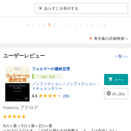
あらすじを表示する
<<
<
1
・
・
・
>
>>
青木薫の詳細検索へ
ユーザーレビュー
一覧
>>
フェルマーの最終定理
小説・文芸
カート
ノンフィクション
/
ノンフィクション・
ドキュメンタリー
試し読み
4.3
(36)
ブクログ
Posted by
Xのｎ乗＋Yのｎ乗＝Zのｎ乗
ｎが３以上のとき、この式を満たす自然数Ｘ、Ｙ、Ｚは存在しない