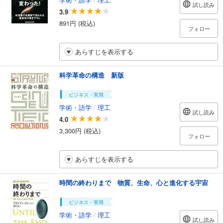
試し読み
3.9
891円 (税込)
フォロー
あらすじを表示する
科学革命の構造 新版
ビジネス・実用
学術・語学
/
理工
試し読み
4.0
3,300円 (税込)
フォロー
あらすじを表示する
時間の終わりまで 物質、生命、心と進化する宇宙
ビジネス・実用
学術・語学
/
理工
試し読み