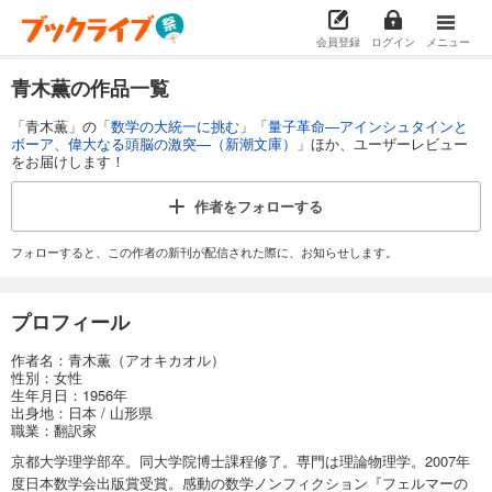
会員登録
ログイン
メニュー
青木薫の作品一覧
「青木薫」の「
数学の大統一に挑む
」「
量子革命―アインシュタインと
ボーア、偉大なる頭脳の激突―（新潮文庫）
」ほか、ユーザーレビュー
をお届けします！
作者を
フォローする
フォローすると、この作者の新刊が配信された際に、お知らせします。
プロフィール
作者名：青木薫（アオキカオル）
性別：女性
生年月日：1956年
出身地：日本 / 山形県
職業：翻訳家
京都大学理学部卒。同大学院博士課程修了。専門は理論物理学。2007年
度日本数学会出版賞受賞。感動の数学ノンフィクション『フェルマーの