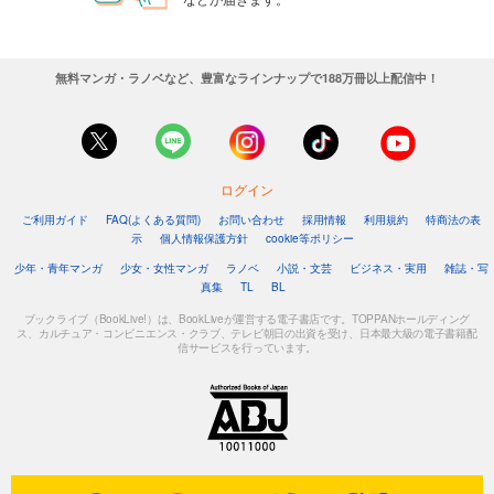
無料マンガ・ラノベなど、豊富なラインナップで188万冊以上配信中！
ログイン
ご利用ガイド
FAQ(よくある質問)
お問い合わせ
採用情報
利用規約
特商法の表
示
個人情報保護方針
cookie等ポリシー
少年・青年マンガ
少女・女性マンガ
ラノベ
小説・文芸
ビジネス・実用
雑誌・写
真集
TL
BL
ブックライブ（BookLive!）は、BookLiveが運営する電子書店です。TOPPANホールディング
ス、カルチュア・コンビニエンス・クラブ、テレビ朝日の出資を受け、日本最大級の電子書籍配
信サービスを行っています。