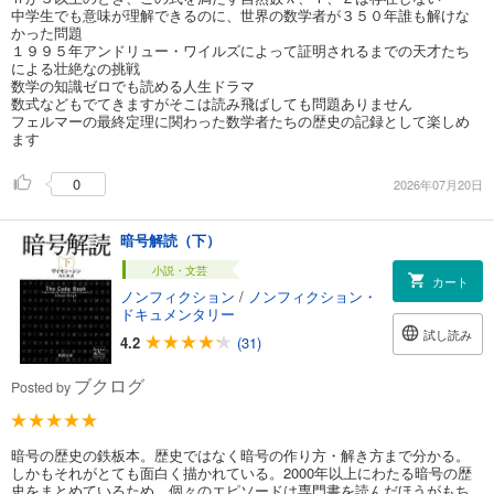
中学生でも意味が理解できるのに、世界の数学者が３５０年誰も解けな
かった問題
１９９５年アンドリュー・ワイルズによって証明されるまでの天才たち
による壮絶なの挑戦
数学の知識ゼロでも読める人生ドラマ
数式などもでてきますがそこは読み飛ばしても問題ありません
フェルマーの最終定理に関わった数学者たちの歴史の記録として楽しめ
ます
0
2026年07月20日
暗号解読（下）
小説・文芸
カート
ノンフィクション
/
ノンフィクション・
ドキュメンタリー
試し読み
4.2
(31)
ブクログ
Posted by
暗号の歴史の鉄板本。歴史ではなく暗号の作り方・解き方まで分かる。
しかもそれがとても面白く描かれている。2000年以上にわたる暗号の歴
史をまとめているため、個々のエピソードは専門書を読んだほうがもち