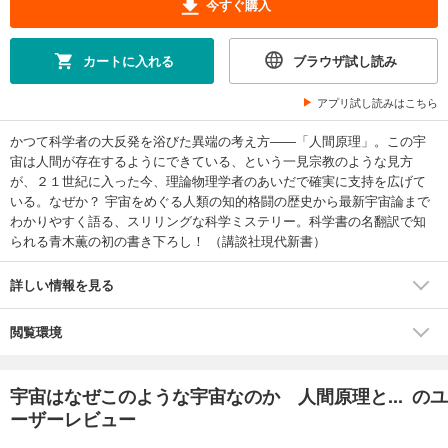
今すぐ購入
カートに入れる
ブラウザ試し読み
アプリ試し読みはこちら
かつて科学者の大反発を浴びた異端の考え方――「人間原理」。この宇
宙は人間が存在するようにできている、という一見宗教のような見方
が、２１世紀に入った今、理論物理学者のあいだで確実に支持を広げて
いる。なぜか？ 宇宙をめぐる人類の知的格闘の歴史から最新宇宙論まで
わかりやすく語る、スリリングな科学ミステリー。科学書の名翻訳で知
られる青木薫の初の書き下ろし！ （講談社現代新書）
詳しい情報を見る
閲覧環境
宇宙はなぜこのような宇宙なのか 人間原理と... のユ
ーザーレビュー