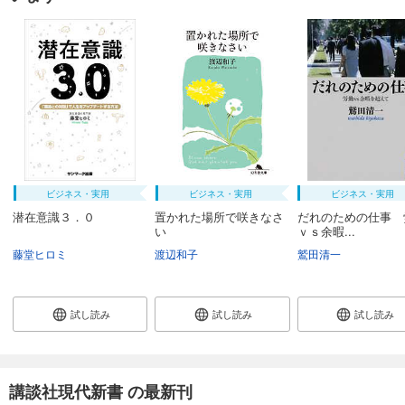
ビジネス・実用
ビジネス・実用
ビジネス・実用
潜在意識３．０
置かれた場所で咲きなさ
だれのための仕事 
い
ｖｓ余暇...
藤堂ヒロミ
渡辺和子
鷲田清一
試し読み
試し読み
試し読み
講談社現代新書 の最新刊