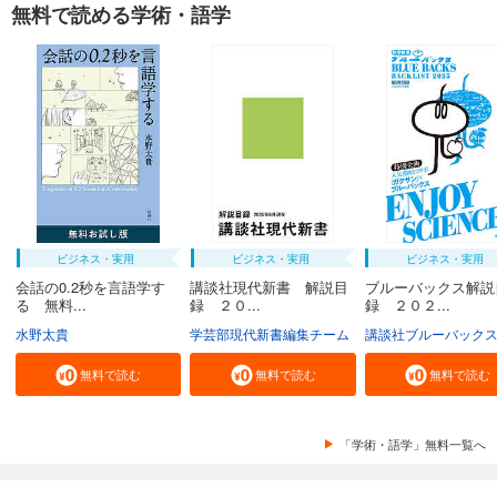
無料で読める学術・語学
ビジネス・実用
ビジネス・実用
ビジネス・実用
会話の0.2秒を言語学す
講談社現代新書 解説目
ブルーバックス解説
る 無料...
録 ２０...
録 ２０２...
水野太貴
学芸部現代新書編集チーム
講談社ブルーバック
無料で読む
無料で読む
無料で読む
「学術・語学」無料一覧へ