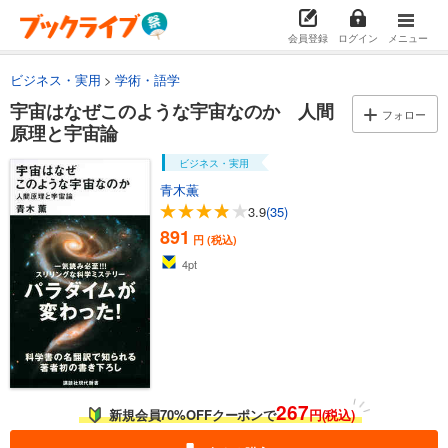
会員登録
ログイン
メニュー
ビジネス・実用
学術・語学
宇宙はなぜこのような宇宙なのか 人間
フォロー
原理と宇宙論
ビジネス・実用
青木薫
3.9
(35)
891
円 (税込)
4
pt
267
新規会員70%OFFクーポンで
円(税込)