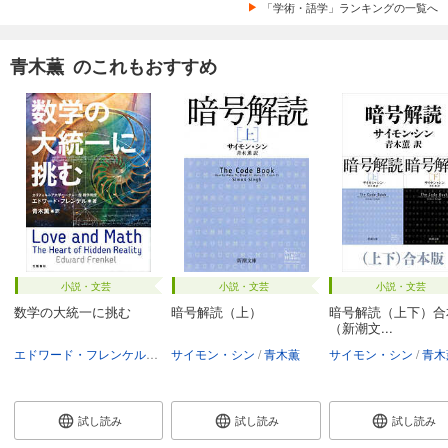
「学術・語学」ランキングの一覧へ
青木薫 のこれもおすすめ
小説・文芸
小説・文芸
小説・文芸
数学の大統一に挑む
暗号解読（上）
暗号解読（上下）合
（新潮文...
エドワード・フレンケル
青木薫
サイモン・シン
青木薫
サイモン・シン
青木
試し読み
試し読み
試し読み