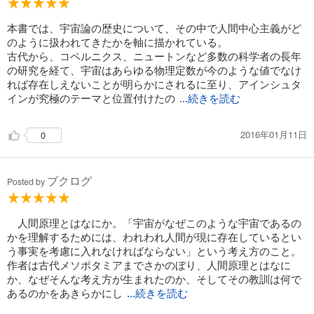
本書では、宇宙論の歴史について、その中で人間中心主義がど
のように扱われてきたかを軸に描かれている。
古代から、コペルニクス、ニュートンなど多数の科学者の長年
の研究を経て、宇宙はあらゆる物理定数が今のような値でなけ
れば存在しえないことが明らかにされるに至り、アインシュタ
インが究極のテーマと位置付けたの
...続きを読む
2016年01月11日
0
ブクログ
Posted by
人間原理とはなにか。「宇宙がなぜこのような宇宙であるの
かを理解するためには、われわれ人間が現に存在しているとい
う事実を考慮に入れなければならない」という考え方のこと。
作者は古代メソポタミアまでさかのぼり、人間原理とはなに
か、なぜそんな考え方が生まれたのか、そしてその教訓は何で
あるのかをあきらかにし
...続きを読む