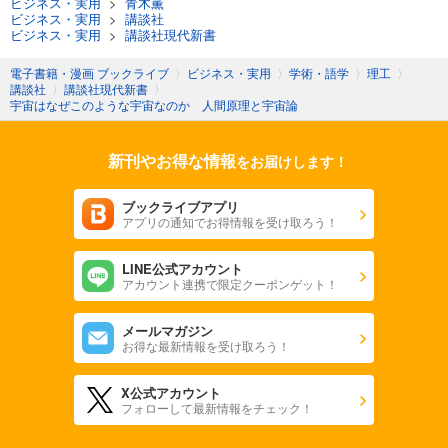
ビジネス・実用
>
青木薫
ビジネス・実用
>
講談社
ビジネス・実用
>
講談社現代新書
電子書籍・漫画 ブックライブ
〉
ビジネス・実用
〉
学術・語学
〉
理工
〉
講談社
〉
講談社現代新書
〉
宇宙はなぜこのような宇宙なのか 人間原理と宇宙論
新刊やお得な情報
をお届けします！
ブックライブアプリ
アプリの通知でお得情報を受け取ろう！
LINE公式アカウント
アカウント連携で限定クーポンゲット！
メールマガジン
お得な最新情報を受け取ろう！
X公式アカウント
フォローして最新情報をチェック！