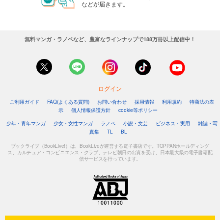
などが届きます。
無料マンガ・ラノベなど、豊富なラインナップで188万冊以上配信中！
ログイン
ご利用ガイド
FAQ(よくある質問)
お問い合わせ
採用情報
利用規約
特商法の表
示
個人情報保護方針
cookie等ポリシー
少年・青年マンガ
少女・女性マンガ
ラノベ
小説・文芸
ビジネス・実用
雑誌・写
真集
TL
BL
ブックライブ（BookLive!）は、BookLiveが運営する電子書店です。TOPPANホールディング
ス、カルチュア・コンビニエンス・クラブ、テレビ朝日の出資を受け、日本最大級の電子書籍配
信サービスを行っています。