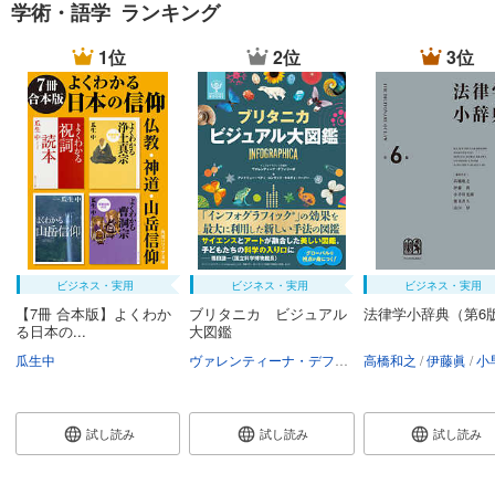
学術・語学 ランキング
1位
2位
3位
ビジネス・実用
ビジネス・実用
ビジネス・実用
【7冊 合本版】よくわか
ブリタニカ ビジュアル
法律学小辞典（第6
る日本の...
大図鑑
瓜生中
ヴァレンティーナ・デフィリーポ
高橋和之
アンドリュー・
伊藤眞
小早川
試し読み
試し読み
試し読み