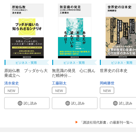
ビジネス・実用
ビジネス・実用
ビジネス・実用
原始仏教 ブッダから大
無意識の発見 心に挑ん
世界史の日本史
乗成立へ
だ精神分...
清水俊史
工藤顕太
岡崎勝世
NEW
NEW
NEW
試し読み
試し読み
試し読み
「講談社現代新書」の最新刊一覧へ