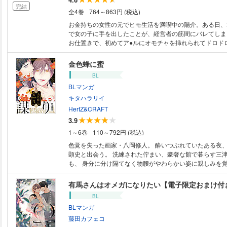
―――?!?!? 絶倫巨根 vs ド淫乱 !?!?!? イってイかされ乱れてハピネス★ 性
完結
全4巻
764～863円 (税込)
欲モンスターたちのハッピーどすけべライフ♥♥♥ ★単行本カバー下画像収
録★ 【電子限定で描き下ろしの１０ページ漫画が収録さ
お金持ちの女性の元でヒモ生活を満喫中の陽介。ある日、
で女の子に手を出したことが、経営者の筋間にバレてしま
お仕置きで、初めてア●ルにオモチャを挿れられてドロド
は、そのまま貞操帯まで付けられ散々な目に…。更には家
た陽介は筋間の元に向かい、「次はアンタが俺を飼え」と詰
金色蜂に蜜
※「馬鹿とハサミ」電子版に初回限定小冊子は収録してお
BL
BLマンガ
キタハラリイ
HertZ&CRAFT
3.9
1～6巻
110～792円 (税込)
色覚を失った画家・八岡修人。 酔いつぶれていたある夜、資産家・三津箭
顕史と出会う。 洗練された佇まい、豪奢な館で暮らす三津箭に圧倒される
も、 身分に分け隔てなく物腰がやわらかい姿に親しみを覚える。 だが、
夜も深まる館、漏れ聞こえる声に誘われ見てしまう──彼
を。 飼い犬×主人、危うい謀り合いの幕が上がる──！
有馬さんはオメガになりたい【電子限定おまけ付
BL
BLマンガ
藤田カフェコ