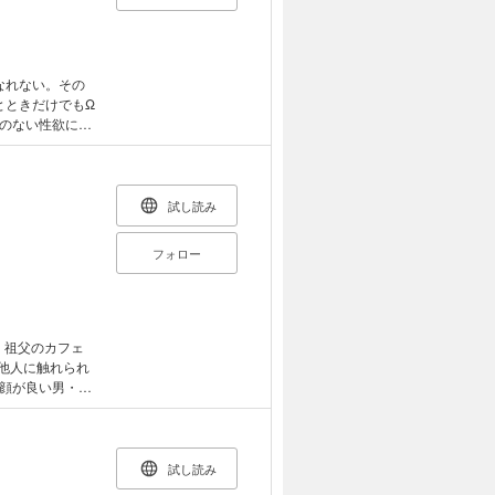
なれない。その
とときだけでもΩ
のない性欲にム
会う。有名学生
チの巧い青年だ
いた理想のαそ
泉に会いにいく
試し読み
ぞと詰め寄るが
描き下ろし２０
フォロー
】 祖父のカフェ
他人に触れられ
顔が良い男・七
試し読み