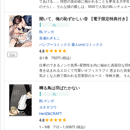
てあげる…」理想の攻め様に抱かれることを夢見る大学生
のそら）。そんな彼の癒しは、SNSで人気のBLシチュエ
信者・ソウジロウの配信を聞くこと。ソウジロウの声やプ
想そのものだった。そんなある日、なんとソウジロウから
聞いて、俺の恥ずかしい音 【電子限定特典付き】
ないか」とのお誘いが！ 待ち合わせ場所に向かうと、そ
BL
は…!? 溺愛イケボ配信者×流され系大学生のウブでエッ
BLマンガ
ブコメBL！ コミックス限定描き下ろしマンガは「バス
××」を収録♪（このコミックスには「イケボ配信者は俺狙い
吾瀬わぎもこ
り］第1～4話」を収録しております。)
バンブーコミックス 麗人uno!コミックス
4.8
完結
全1巻
792円 (税込)
仕事のできるノンケ色男×変態性を内に秘めた真面目な同僚
巻き込まれるエロくて可愛いオフィスラブ☆ 恵まれた容姿と体格を持ち、
気さくな人柄で慕われる営業部のエース・寺崎大雅。 そ
的な同僚・安藤壮太は、仕事はできるが物静かで真面目す
社内で疎まれている。 ある日、安藤が鬼気迫る様子でト
囀る鳥は羽ばたかない
きたかと思えば盛大に放尿音を響かせた。 気まずい雰囲
BL
崎がふと目をやると、そこにはトロトロの表情で勃起させ
BLマンガ
が・・・！！？？ なぜか興奮状態の安藤がぽつりと呟いた
の音・・・聞いてほしかった」 【収録作品】 聞いて、俺の恥ずかしい音1
ヨネダコウ
～5 聞いて、俺の恥ずかしい音 番外編 描き下ろし ★単
HertZ&CRAFT
収録★ 電子限定で描き下ろしの漫画5ページが収録されて
4.8
1～9巻
712～1,008円 (税込)