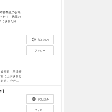
れています。】
本番禁止のお店
った！ 代償の
ロにされた陽介
まで追い出され
め寄り――!?
りません。
試し読み
フォロー
の歪んだ性癖
き】
試し読み
フォロー