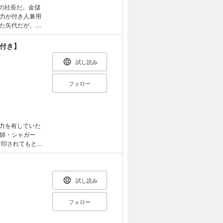
の社長だ。金儲
力が付き人兼用
た矢代だが、ど
る百目鬼だが、
盾を抱えて生き
典付き】
きるふたりの物
試し読み
フォロー
師・シャガー
封印されてもとめ
関わってしまう
ス）を通して魔力
てら家に招待し話
試し読み
切なうえ顔が良く
決めるが――？
フォロー
描