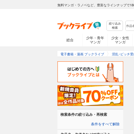
無料マンガ・ラノベなど、豊富なラインナップで18
絞り込み
検索
少年・青年
少女・女性
総合
マンガ
マンガ
電子書籍・漫画 ブックライブ
淫乱･ビッチ受け
検索条件の絞り込み・再検索
条件をすべて解除