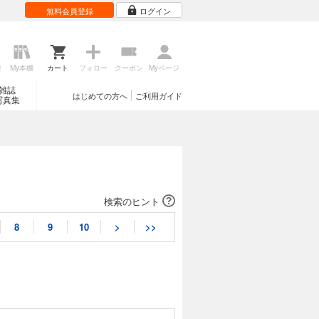
無料会員登録
ログイン
歴
My本棚
カート
フォロー
クーポン
Myページ
雑誌
はじめての方へ
ご利用ガイド
写真集
検索のヒント
8
9
10
>
>>