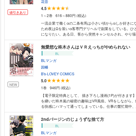
花音
4.5
値引きあり
1～2巻
616～880円 (税込)
一流企業で働くαの二条有馬は小さい頃からαしか好きに
ため夜はΩを装いα客専門デリヘルで副業をしている。ひ
になりたい。ある日、客から突然キャンセルされ、やり場
ラムラしていると顔も体も好みど真ん中のαの泉光希と出
企業家の彼は横柄だが心に突き刺さる言葉を投げかけエッ
無愛想な柊木さんはＶＲえっちがやめられない
った。一夜限りのセックスだったけど、ずっと探し求めて
BL
のもので。３年後、２人の間に生まれた子供・歩を連れて
BLマンガ
ことに！？特異体質を持つ有馬は泉に責任を取ってもらう
一筋縄ではいかず。子持ち＆オメガバースラブ！大幅加筆
因幡
Ｐ。
B's-LOVEY COMICS
5.0
NEW
1巻
946円 (税込)
【電子限定特典として、 描き下ろし漫画(1P)が付きます
を継いだ柊木嵐の秘密の趣味はVR風俗。VRをしながら、
る快感にハマって通ってしまっている。仕事の繁忙期中、
瀬 翠にVR風俗店にいきなり連れ出されてしまい…?!
2ndバージンのじょうずな捨て方
BL
BLマンガ