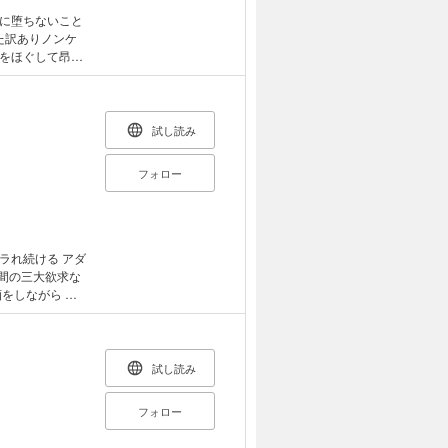
本カバー下画像
います。
に堕ちないこと
た訳ありノンケ
をほぐして昂ぶ
ることになる
試し読み
フォロー
ラれ続ける アダ
をしながら 出
にか寝落ちてしま
が目を覚ますと、
地よい違和感に包
試し読み
全開でよだれをた
フォロー
絶倫巨根っぷりに