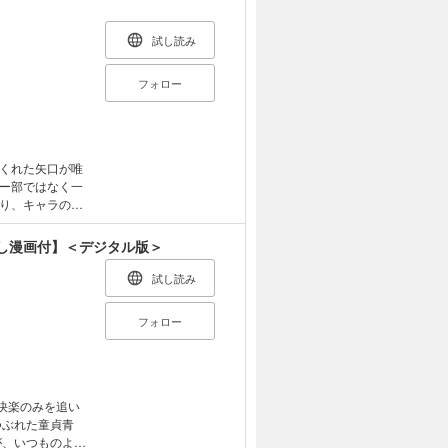
試し読み
フォロー
くれた矢口が唯
ー部ではなく一
り、キャラの濃
 一見お下品だけ
!!
し漫画付】＜デジタル版＞
試し読み
フォロー
ら快楽のみを追い
つぶれた童貞青
が、いつものよう