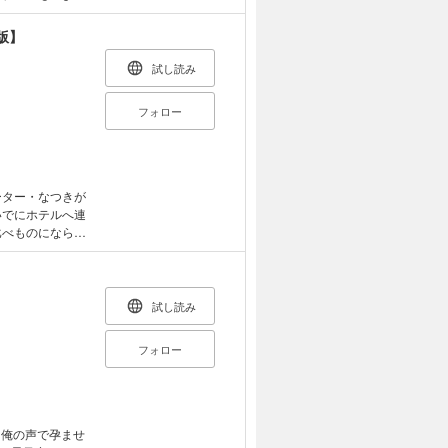
遊は「泪さんに恋
職場にバイトにき
版】
愛情表現にちょ
第に心が揺れ動い
試し読み
フォロー
ーター・なつきが
いでにホテルへ連
比べものにならな
、なつきは遊のド
れながら抱きつぶ
襲い受ビ
2人
試し読み
版でしか読めな
フォロー
「俺の声で孕ませ