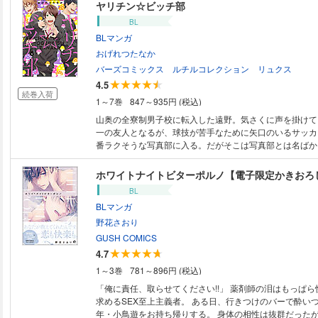
ヤリチン☆ビッチ部
BL
BLマンガ
おげれつたなか
バーズコミックス ルチルコレクション リュクス
4.5
続巻入荷
1～7巻
847～935円 (税込)
山奥の全寮制男子校に転入した遠野。気さくに声を掛けて
一の友人となるが、球技が苦手なために矢口のいるサッカ
番ラクそうな写真部に入る。だがそこは写真部とは名ばか
い先輩たちがひしめく通称「ヤリチンビッチ部」だった！
ど、不器用でピュアな恋愛事情がめくるめく青春ストーリー
ホワイトナイトビターポルノ【電子限定かきおろ
BL
BLマンガ
野花さおり
GUSH COMICS
4.7
1～3巻
781～896円 (税込)
「俺に責任、取らせてください!!」 薬剤師の泪はもっぱ
求めるSEX至上主義者。 ある日、行きつけのバーで酔い
年・小鳥遊をお持ち帰りする。 身体の相性は抜群だった