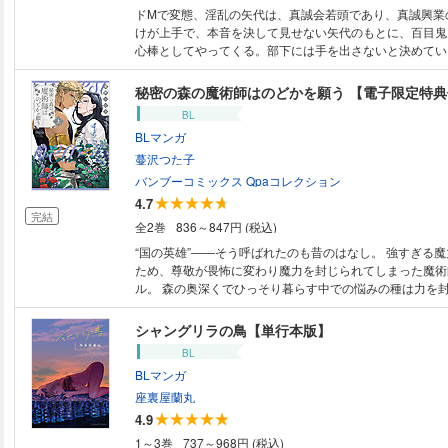
ドMで変態、淫乱の矢代は、真誠会若頭であり、真誠興業
けが上手で、本音を決して見せない矢代のもとに、百目鬼
心棒としてやってくる。部下には手を出さないと決めてい
うしてか百目鬼には惹かれるものがあった。矢代に誘われ
ある理由によりその誘いに応えることができない。自己矛
秘密の森の魔術師はのどかを願う 【電子限定特
る矢代と、愚直なまでに矢代に従う百目鬼。傷を抱えて生
BL
語が始まる──!
BLマンガ
蔓沢つた子
バンブーコミックス Qpaコレクション
4.7
完結
全2巻
836～847円 (税込)
“国の英雄”――そう呼ばれたのも昔のはなし。 強すぎる魔力を有していた
ため、尊敬が畏怖に変わり魔力を封じられてしまった魔術
ル。 森の奥深くでひっそり暮らす中での悩みの種は力を
どなく溢れる魔力が発散できず体内に溜まり続け、命にも
こと。 時折訪れる唯一の協力者・ルソーに接触（セック
シャングリラの鳥【単行本版】
を譲渡することで事なきを得ていた。 ある日、森で魔物に襲われかけたと
BL
ころを家出中という青年・フィオに助けられる。 お礼が
BLマンガ
をするうちフィオから弟子入りを志願されてしまう。 親
て、素質もありそうな様子に弟子として迎え入れることを
座裏屋蘭丸
魔力不足な謎の美青年×隠居中のかつての英雄魔術師 魔力供給（セック
4.9
ス）による利害の一致から始まる師弟生活の行方は――？ 蔓沢つた子が
1～3巻
737～968円 (税込)