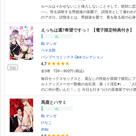
くファンタジーBL、上下巻で煌びやかに登場！！ ★単行
収録★ 電子限定で描き下ろしの漫画6ページが収録されて
ルールはイかせないこと挿入しないことそして、絶対に恋
──。性を謳歌する男娼達の楽園で、試情夫として雇われ
のアポロ。試情夫とは、男娼達を愛で、客を取る前の心身
らせる疑似愛人役のこと。教育係の男娼フィーに仕込まれ
が……。
えっちは週7希望ですっ！ 【電子限定特典付き】
BL
BLマンガ
ぺそ太郎
バンブーコミックス Qpaコレクション
4.7
完結
全3巻
726～902円 (税込)
毎日セックスセックスと、底なしの性欲が原因で彼氏にフ
ルトグッズメーカー勤務の会社員・葵（ド淫乱♥）。 「人間の三大欲求な
のに何が悪いんだ！」と 今日も行きつけの居酒屋でやけ酒
会い系サイトで傷心の性欲を癒そうとするが、 いつの間
う。 起こしにきた店員・大学生の伊織（絶倫巨根♂）を寝ぼけて マッチン
馬鹿とハサミ
グ相手だと思い込み、 えっちなお誘いをしてしまった葵
BL
目の前には昨日の店員と大量の使用済みゴム、 そして心
BLマンガ
まれたお尻の穴。 出社後、酔っていて何も覚えていない葵に対し 「もの
すごい絶倫巨根だったりして」という同僚の言葉に 性欲
ひなこ
らしカラダで真相を確かめにいく葵だが、 まさに伊織の
drap
圧倒されてしまう。 …これが、夢にまでみた無限♥イキ狂いってやつ
4.6