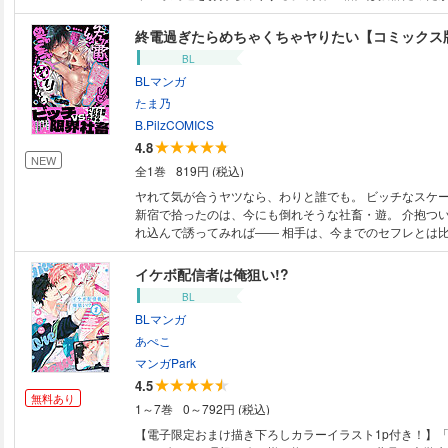
に一晩限り、とホテルを後にした。 ところがなんと小鳥
しちゃったみたいです」と猛アタックを開始する。 泪の
終電過ぎたらめちゃくちゃヤりたい【コミックス
たり、行動を逐一チェックしたりと半ばストーカーじみた
BL
っと引きつつ、 真っ直ぐ自分だけを見つめる小鳥遊に次
BLマンガ
て…？ ★★電子のみで楽しめるスペシャル修正仕様★★
たま乃
B.PilzCOMICS
4.8
NEW
全1巻
819円 (税込)
ヤれて気が合うヤツなら、わりと誰でも。 ビッチなスケ
新宿で拾ったのは、今にも倒れそうな社畜・遊。 介抱つ
れ込んで誘ってみれば―― 相手は、今までのセフレとは
いくらい規格外のデカ○ン!? 軽い気持ちで挑んだはずが
エロい攻めにあっさり即オチ。 「かわいい」なんて囁か
イケボ配信者は俺狙い!?
されたら、いつもの軽いノリでサヨナラなんてできなくて……!? 
BL
ッチ、史上最大の誤算！ 沼落ち確定のセフレ関係が始まる!? 本編後の
BLマンガ
を描いたコミックス限定描き下ろしもたっぷり！電子配信
い限定漫画付き♪ この作品は過去、B.Pilz vol.65～69,71に掲載されまし
あぺこ
た。重複購入にご注意下さい。
マンガPark
4.5
無料あり
1～7巻
0～792円 (税込)
【電子限定おまけ描き下ろしカラーイラスト1p付き！】