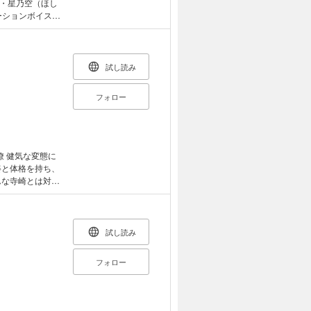
・星乃空（ほし
ーションボイス配
レイは、空の理
「リアルで会わ
こにいたの
チなハッピーラ
試し読み
ルームで初めての
!?［ばら売
フォロー
 健気な変態に
んな寺崎とは対照
ぎる性格ゆえに
イレに駆け込んで
気が流れるなか寺
ている安藤の姿
試し読み
。 「おしっこ
フォロー
行本カバー下画像
います。