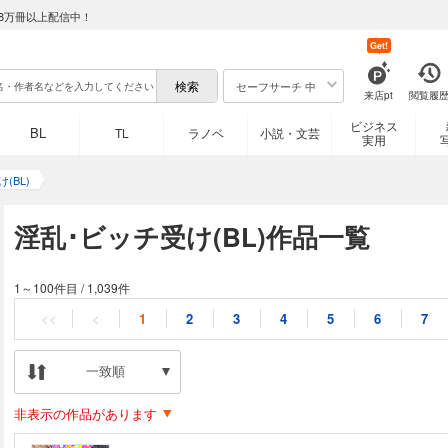
8万冊以上配信中！
Get!
セーフサーチ 中
来店pt
閲覧履
ビジネス
BL
TL
ラノベ
小説・文芸
実用
(BL)
淫乱･ビッチ受け(BL)作品一覧
1～100件目
/
1,039件
<<
<
1
2
3
4
5
6
7
一致順
非表示の作品があります