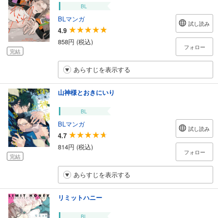
BL
BLマンガ
試し読み
4.9
858円 (税込)
フォロー
完結
あらすじを表示する
山神様とおきにいり
BL
BLマンガ
試し読み
4.7
814円 (税込)
フォロー
完結
あらすじを表示する
リミットハニー
BL