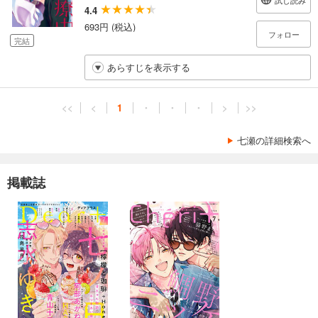
試し読み
4.4
693円 (税込)
フォロー
完結
あらすじを表示する
<<
<
1
・
・
・
>
>>
七瀬の詳細検索へ
掲載誌