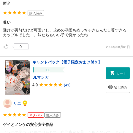
匿名
購入済み
尊い
受けが男前だけど可愛いし、攻めの溺愛もめっちゃきゅんだし尊すぎる
カップルでした…。妹たちもいい子で良かったね
0
2026年08月01日
キャントバック【電子限定おまけ付き】
BL
カート
BLマンガ
4.9
(41)
試し読み
リエ
ネタバレ
購入済み
ゲイとノンケの安心安全作品
ノンケの元カレに傷つけられて、自己肯定が著しく低くなってしまった