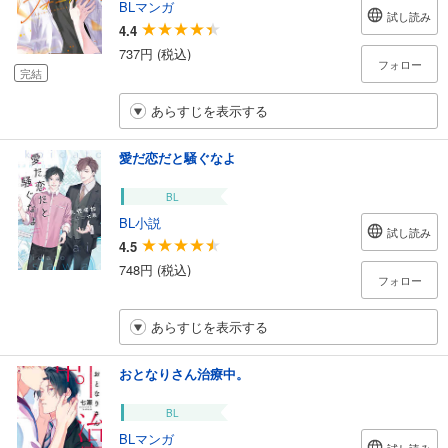
BLマンガ
試し読み
4.4
737円 (税込)
フォロー
完結
あらすじを表示する
愛だ恋だと騒ぐなよ
BL
BL小説
試し読み
4.5
748円 (税込)
フォロー
あらすじを表示する
おとなりさん治療中。
BL
BLマンガ