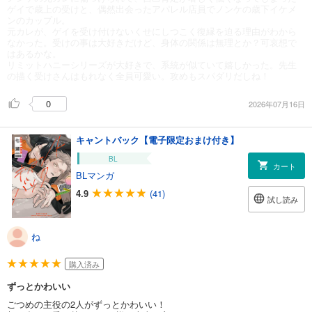
ゲイで歳上の受けと、偶然出会ったアパレル店員でノンケの歳下イケメ
ンのカップル。
元カレが、ゲイを受け付けないくせにしつこく復縁を迫る理由がわから
なかった。受けの事は大好きだけど、身体の関係は無理とか？可哀想で
はあるかな。
リミットハニーシリーズが大好きで、系統が似ていて嬉しかった。先生
の描く受けさんはもれなく全員可愛い。攻めもスパダリだしね！
0
2026年07月16日
キャントバック【電子限定おまけ付き】
BL
カート
BLマンガ
4.9
(41)
試し読み
ね
購入済み
ずっとかわいい
ごつめの主役の2人がずっとかわいい！