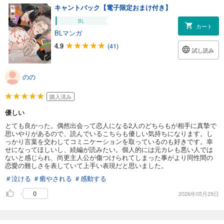
キャントバック【電子限定おまけ付き】
BL
カート
BLマンガ
4.9
(41)
試し読み
のの
購入済み
優しい
とても良かった。偶然出会って恋人になる2人のどちらもが相手に真摯で
思いやりがあるので、読んでいるこちらも優しい気持ちになります。し
っかり言葉を交わしてコミニケーションを取っているのも好きです。幸
せになってほしいし、続編が読みたい。個人的には元カレも悪い人では
ないと感じられ、尚更主人公が傷つけられてしまった事がより同性間の
恋愛の難しさを表していて上手い表現だと思いました。
＃泣ける
＃癒やされる
＃感動する
0
2026年05月29日