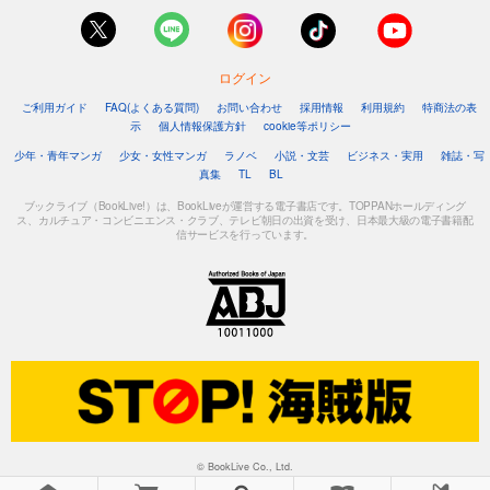
ログイン
ご利用ガイド
FAQ(よくある質問)
お問い合わせ
採用情報
利用規約
特商法の表
示
個人情報保護方針
cookie等ポリシー
少年・青年マンガ
少女・女性マンガ
ラノベ
小説・文芸
ビジネス・実用
雑誌・写
真集
TL
BL
ブックライブ（BookLive!）は、BookLiveが運営する電子書店です。TOPPANホールディング
ス、カルチュア・コンビニエンス・クラブ、テレビ朝日の出資を受け、日本最大級の電子書籍配
信サービスを行っています。
© BookLive Co., Ltd.