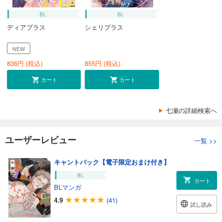
BL
BL
ディアプラス
シェリプラス
NEW
836
円 (税込)
855
円 (税込)
カート
カート
七瀬の詳細検索へ
ユーザーレビュー
一覧
>>
キャントバック【電子限定おまけ付き】
BL
カート
BLマンガ
4.9
(41)
試し読み