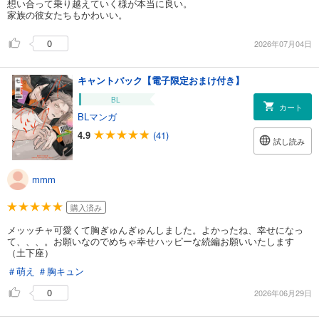
想い合って乗り越えていく様が本当に良い。
家族の彼女たちもかわいい。
0
2026年07月04日
キャントバック【電子限定おまけ付き】
BL
カート
BLマンガ
4.9
(41)
試し読み
mmm
購入済み
メッッチャ可愛くて胸ぎゅんぎゅんしました。よかったね、幸せになっ
て、、、。お願いなのでめちゃ幸せハッピーな続編お願いいたします
（土下座）
＃萌え
＃胸キュン
0
2026年06月29日