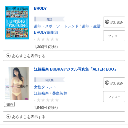
BRODY
雑誌
試し読み
趣味・スポーツ・トレンド
/
趣味・生活
BRODY編集部
フォロー
-
1,300円 (税込)
あらすじを表示する
江籠裕奈 BUBKAデジタル写真集「ALTER EGO」
写真集
試し読み
女性タレント
江籠裕奈
/
桑島智輝
フォロー
-
NEW
1,540円 (税込)
あらすじを表示する