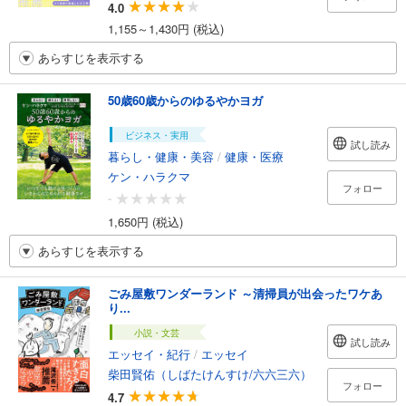
4.0
1,155～1,430円 (税込)
あらすじを表示する
50歳60歳からのゆるやかヨガ
ビジネス・実用
試し読み
暮らし・健康・美容
/
健康・医療
ケン・ハラクマ
フォロー
-
1,650円 (税込)
あらすじを表示する
ごみ屋敷ワンダーランド ～清掃員が出会ったワケあ
り...
小説・文芸
試し読み
エッセイ・紀行
/
エッセイ
柴田賢佑（しばたけんすけ/六六三六）
フォロー
4.7