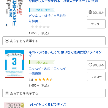
今日から人生が変わる「社会人デビュー」の法則
ビジネス・実用
試し読み
ビジネス・経済
/
自己啓発
若林勇二
フォロー
-
1,650円 (税込)
あらすじを表示する
キヨハラに会いたくて 限りなく透明に近いライオン
ズ...
小説・文芸
試し読み
エッセイ・紀行
/
エッセイ
中溝康隆
フォロー
4.5
1,650円 (税込)
あらすじを表示する
キレイをつくるピラティス