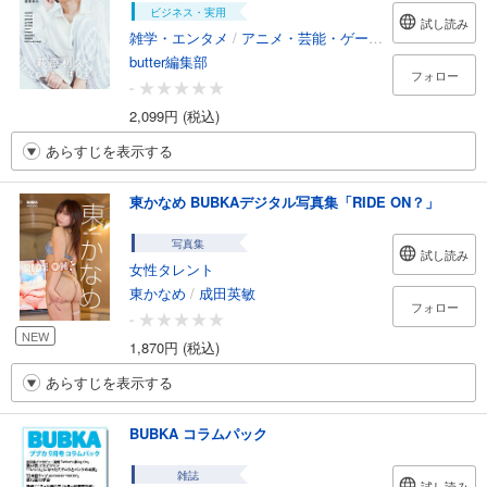
ビジネス・実用
試し読み
雑学・エンタメ
/
アニメ・芸能・ゲーム攻略本
butter編集部
フォロー
-
2,099円 (税込)
あらすじを表示する
東かなめ BUBKAデジタル写真集「RIDE ON？」
写真集
試し読み
女性タレント
東かなめ
/
成田英敏
フォロー
-
NEW
1,870円 (税込)
あらすじを表示する
BUBKA コラムパック
雑誌
試し読み