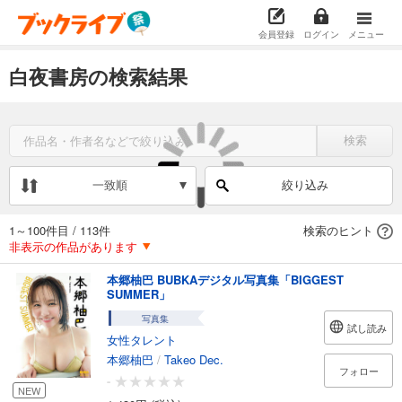
会員登録
ログイン
メニュー
白夜書房の検索結果
検索
一致順
絞り込み
1～100件目
/
113件
検索のヒント
非表示の作品があります
本郷柚巴 BUBKAデジタル写真集「BIGGEST
SUMMER」
写真集
試し読み
女性タレント
本郷柚巴
/
Takeo Dec.
フォロー
-
NEW