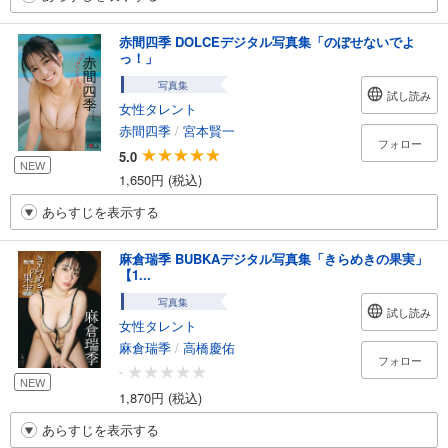
赤間四季 DOLCEデジタル写真集「のぼせないでよ
っ！」
写真集
試し読み
女性タレント
赤間四季
/
宮本賢一
フォロー
5.0
NEW
1,650円 (税込)
あらすじを表示する
麻倉瑞季 BUBKAデジタル写真集「きらめきの果実」
【1...
写真集
試し読み
女性タレント
麻倉瑞季
/
高橋慶佑
フォロー
-
NEW
1,870円 (税込)
あらすじを表示する