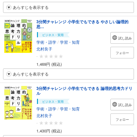
あらすじを表示する
3分間チャレンジ 小学生でもできる やさしい論理的
思...
ビジネス・実用
試し読み
学術・語学
/
学習・知育
北村良子
フォロー
-
1,469円 (税込)
あらすじを表示する
3分間チャレンジ 小学生でもできる 論理的思考力ドリ
ル
ビジネス・実用
試し読み
学術・語学
/
学習・知育
北村良子
フォロー
-
1,430円 (税込)