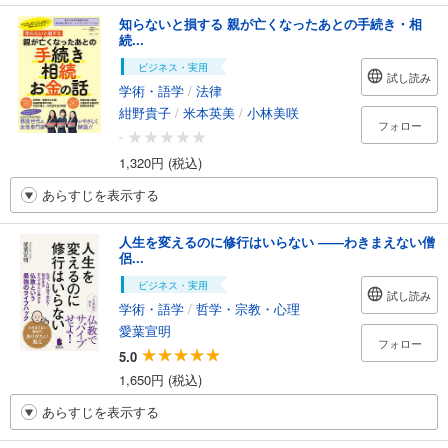
知らないと損する 親が亡くなったあとの手続き・相
続...
ビジネス・実用
試し読み
学術・語学
/
法律
紺野貴子
/
米本英美
/
小林美咲
フォロー
-
1,320円 (税込)
あらすじを表示する
人生を変えるのに修行はいらない ――わきまえない僧
侶...
ビジネス・実用
試し読み
学術・語学
/
哲学・宗教・心理
愛葉宣明
フォロー
5.0
1,650円 (税込)
あらすじを表示する