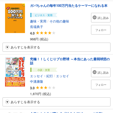
ガバちゃんの毎年100万円当たるケーマーになれる本
ビジネス・実用
試し読み
趣味・実用
/
その他の趣味
長場典子
フォロー
4.0
968円 (税込)
あらすじを表示する
究極！！しくじりプロ野球 ～本当にあった最弱球団の
話
小説・文芸
試し読み
エッセイ・紀行
/
エッセイ
中溝康隆
フォロー
3.0
1,870円 (税込)
あらすじを表示する