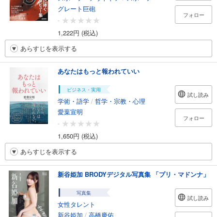
グレート巨砲
フォロー
-
1,222円 (税込)
あらすじを表示する
あなたはもっと報われていい
ビジネス・実用
試し読み
学術・語学
/
哲学・宗教・心理
愛葉宣明
フォロー
-
1,650円 (税込)
あらすじを表示する
新谷姫加 BRODYデジタル写真集 「プリ・マドンナ」
写真集
試し読み
女性タレント
新谷姫加
/
高橋慶佑