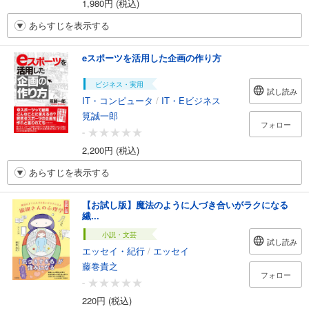
1,980円 (税込)
あらすじを表示する
eスポーツを活用した企画の作り方
ビジネス・実用
試し読み
IT・コンピュータ
/
IT・Eビジネス
筧誠一郎
フォロー
-
2,200円 (税込)
あらすじを表示する
【お試し版】魔法のように人づき合いがラクになる
繊...
小説・文芸
試し読み
エッセイ・紀行
/
エッセイ
藤巻貴之
フォロー
-
220円 (税込)