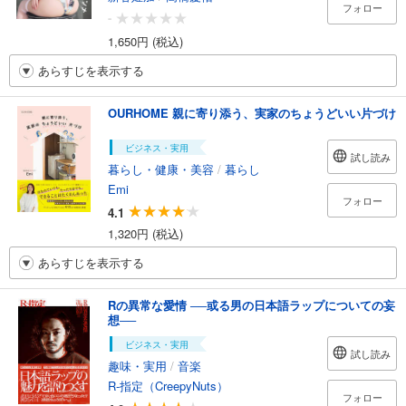
フォロー
-
1,650円 (税込)
あらすじを表示する
OURHOME 親に寄り添う、実家のちょうどいい片づけ
ビジネス・実用
試し読み
暮らし・健康・美容
/
暮らし
Emi
フォロー
4.1
1,320円 (税込)
あらすじを表示する
Rの異常な愛情 ──或る男の日本語ラップについての妄
想──
ビジネス・実用
試し読み
趣味・実用
/
音楽
R-指定（CreepyNuts）
フォロー