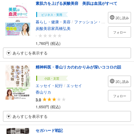
素肌力を上げる炭酸美容 美肌は血流がすべて
ビジネス・実用
試し読み
暮らし・健康・美容
/
ファッション・美容
炭酸美容家髙橋弘美
フォロー
-
1,760円 (税込)
あらすじを表示する
精神科医・香山リカのわかりみが深いココロの話
小説・文芸
試し読み
エッセイ・紀行
/
エッセイ
香山リカ
フォロー
3.0
1,650円 (税込)
あらすじを表示する
セガハード戦記