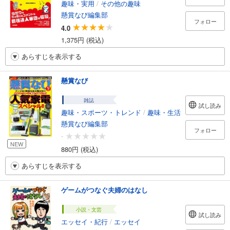
趣味・実用
/
その他の趣味
懸賞なび編集部
フォロー
4.0
1,375円 (税込)
あらすじを表示する
懸賞なび
雑誌
試し読み
趣味・スポーツ・トレンド
/
趣味・生活
懸賞なび編集部
フォロー
-
NEW
880円 (税込)
あらすじを表示する
ゲームがつなぐ夫婦のはなし
小説・文芸
試し読み
エッセイ・紀行
/
エッセイ