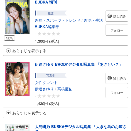
BUBKA 増刊
雑誌
試し読み
趣味・スポーツ・トレンド
/
趣味・生活
BUBKA編集部
フォロー
-
NEW
1,300円 (税込)
あらすじを表示する
伊達さゆり BRODYデジタル写真集 「あざとい？」
写真集
試し読み
女性タレント
伊達さゆり
/
高橋慶佑
フォロー
-
1,430円 (税込)
あらすじを表示する
大島璃乃 BUBKAデジタル写真集 「大きな島のお姫さ