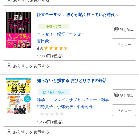
証言モーヲタ ～彼らが熱く狂っていた時代～
小説・文芸
試し読み
エッセイ・紀行
/
エッセイ
吉田豪
フォロー
4.5
1,980円 (税込)
あらすじを表示する
知らないと損する おひとりさまの終活
ビジネス・実用
試し読み
雑学・エンタメ
/
サブカルチャー・雑学
紺野貴子
/
小林美咲
/
小海範亮
フォロー
-
1,479円 (税込)
あらすじを表示する