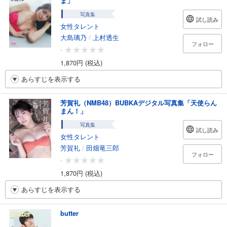
ま」
写真集
試し読み
女性タレント
大島璃乃
/
上村透生
フォロー
-
1,870円 (税込)
あらすじを表示する
芳賀礼（NMB48）BUBKAデジタル写真集「天使らん
まん！」
写真集
試し読み
女性タレント
芳賀礼
/
田畑竜三郎
フォロー
-
1,870円 (税込)
あらすじを表示する
butter