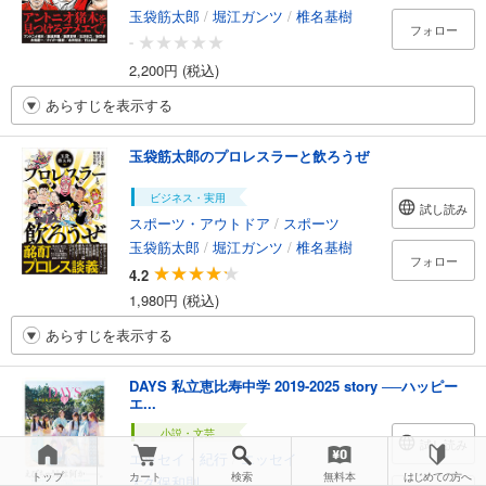
玉袋筋太郎
/
堀江ガンツ
/
椎名基樹
フォロー
-
2,200円 (税込)
あらすじを表示する
玉袋筋太郎のプロレスラーと飲ろうぜ
ビジネス・実用
試し読み
スポーツ・アウトドア
/
スポーツ
玉袋筋太郎
/
堀江ガンツ
/
椎名基樹
フォロー
4.2
1,980円 (税込)
あらすじを表示する
DAYS 私立恵比寿中学 2019-2025 story ──ハッピー
エ...
小説・文芸
試し読み
エッセイ・紀行
/
エッセイ
トップ
カート
検索
無料本
はじめての方へ
大久保和則