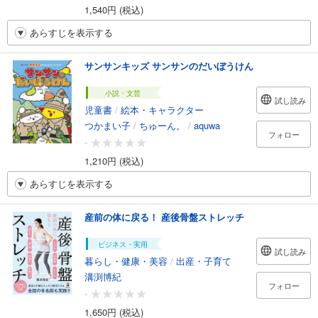
1,540円 (税込)
あらすじを表示する
サンサンキッズ サンサンのだいぼうけん
小説・文芸
試し読み
児童書
/
絵本・キャラクター
つかまい子
/
ちゅーん。
/
aquwa
フォロー
-
1,210円 (税込)
あらすじを表示する
産前の体に戻る！ 産後骨盤ストレッチ
ビジネス・実用
試し読み
暮らし・健康・美容
/
出産・子育て
溝渕博紀
フォロー
-
1,650円 (税込)