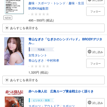
趣味・スポーツ・トレンド
/
趣味・生活
BUBKA編集部
フォロー
-
NEW
495～550円 (税込)
あらすじを表示する
青山なぎさ「なぎさのシンドバッド」 BRODYデジタ
ル...
写真集
試し読み
女性タレント
青山なぎさ
/
中村和孝
フォロー
-
1,320円 (税込)
あらすじを表示する
赤ヘル偉人伝 広島カープ黄金戦士かく語りき
ビジネス・実用
試し読み
スポーツ・アウトドア
/
スポーツ