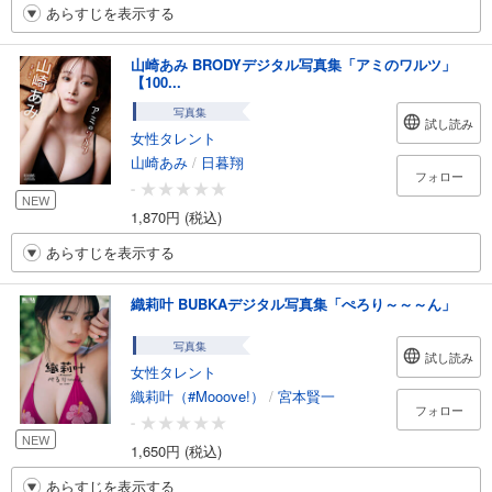
あらすじを表示する
山崎あみ BRODYデジタル写真集「アミのワルツ」
【100...
写真集
試し読み
女性タレント
山崎あみ
/
日暮翔
フォロー
-
NEW
1,870円 (税込)
あらすじを表示する
織莉叶 BUBKAデジタル写真集「ぺろり～～～ん」
写真集
試し読み
女性タレント
織莉叶（#Mooove!）
/
宮本賢一
フォロー
-
NEW
1,650円 (税込)
あらすじを表示する