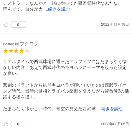
・1989年 土地ころがしよりバット投げ
デストラーデなんかと一緒にやってた森監督時代なんだな。
・1990年 プロ野球は清原のためにある
読んでて、自分が大
...続きを読む
・1990年 1億円の男
・1991年 情けねぇ
2022年11月19日
・HOMERUN REVIEW 1988-1991
0
第3章
1992-1996 別離(ホームイン)の章～最後の対決と夢の終わり～
ブクログ
Posted by
・1992年 主役交代の予兆
・1993年 泡沫
・1994年 逆襲のKK
リアルタイムで西武球場に通ったアラフィフにはたまらなく懐
・1994年 視聴率40%のKK対決
かしい内容。あえて西武時代のキヨハラにテーマを絞った設定
・1995年 野球がホンマに好きやから
が良い。
・1996年 ラストブルー
・HOMERUN REVIEW 1992-1996
悲劇のドラフトから結局キヨハラが輝いていたのは西武ライオ
ンズ時代。当時の世相とライバル桑田を交えながら背番号3の活
1996...goodbye blue
躍する姿を描く。
・1996年 青空(キヨハラ)と少年
・ホームランインデックス 1997-2006
たまらなく懐かしい時代。青空の見えた西武球
...続きを読む
2023年02月05日
0