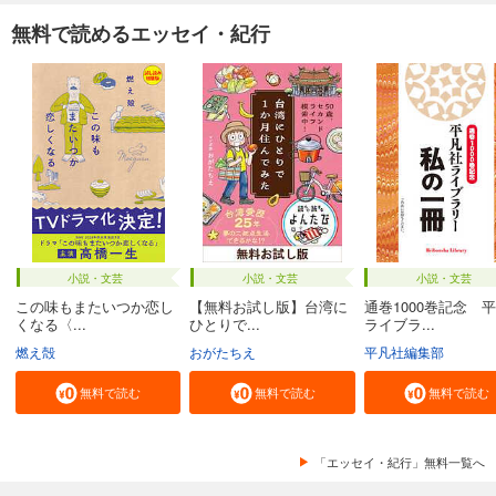
無料で読めるエッセイ・紀行
小説・文芸
小説・文芸
小説・文芸
この味もまたいつか恋し
【無料お試し版】台湾に
通巻1000巻記念 
くなる〈...
ひとりで...
ライブラ...
燃え殻
おがたちえ
平凡社編集部
無料で読む
無料で読む
無料で読む
「エッセイ・紀行」無料一覧へ