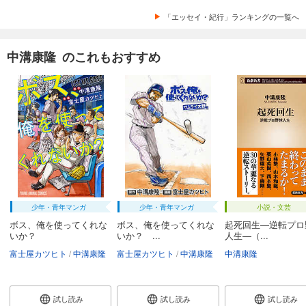
「エッセイ・紀行」ランキングの一覧へ
中溝康隆 のこれもおすすめ
少年・青年マンガ
少年・青年マンガ
小説・文芸
ボス、俺を使ってくれな
ボス、俺を使ってくれな
起死回生―逆転プロ
いか？
いか？ ...
人生―（...
富士屋カツヒト
中溝康隆
富士屋カツヒト
中溝康隆
中溝康隆
試し読み
試し読み
試し読み