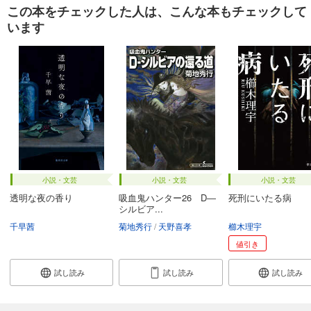
この本をチェックした人は、こんな本もチェックして
います
小説・文芸
小説・文芸
小説・文芸
透明な夜の香り
吸血鬼ハンター26 D―
死刑にいたる病
シルビア...
千早茜
菊地秀行
天野喜孝
櫛木理宇
値引き
試し読み
試し読み
試し読み