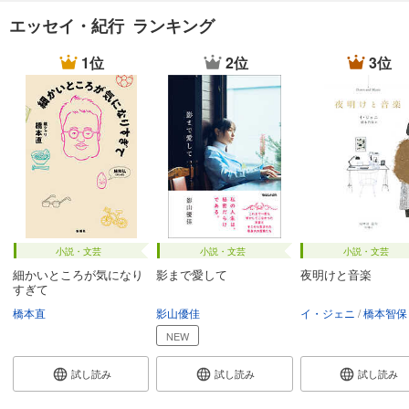
エッセイ・紀行 ランキング
1位
2位
3位
小説・文芸
小説・文芸
小説・文芸
細かいところが気になり
影まで愛して
夜明けと音楽
すぎて
橋本直
影山優佳
イ・ジェニ
橋本智保
NEW
試し読み
試し読み
試し読み