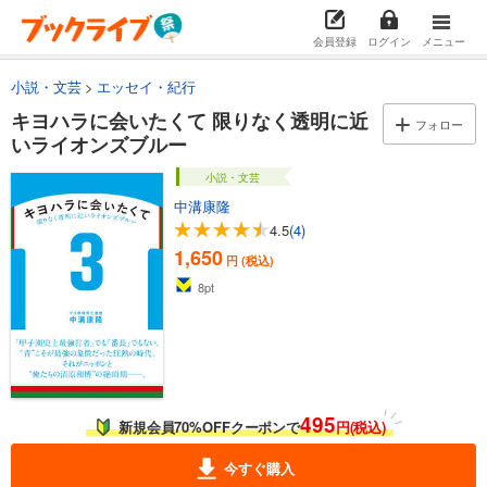
会員登録
ログイン
メニュー
小説・文芸
エッセイ・紀行
キヨハラに会いたくて 限りなく透明に近
フォロー
いライオンズブルー
小説・文芸
中溝康隆
4.5
(4)
1,650
円 (税込)
8
pt
495
新規会員70%OFFクーポンで
円(税込)
今すぐ購入