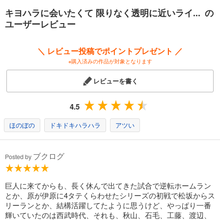
キヨハラに会いたくて 限りなく透明に近いライ... の
【目次】
ユーザーレビュー
・memory of 1986-1996
・なんてったってキヨハラ
＼ レビュー投稿でポイントプレゼント ／
第1章
※購入済みの作品が対象となります
1985-1987 獅子(レオ)の章～運命のドラフト、そして涙の日本一～
・1985年 天才ふたりのシャイな言い訳
レビューを書く
・1985年 あこがれて、ふられて、悔しくて泣いた
・1986年 PL4年生
・1986年 ノッてる怪物
4.5
・1986年 新人類
・1987年 未来は僕等の手の中
ほのぼの
ドキドキハラハラ
アツい
・1987年 真夏の夜の夢
・1987年 涙が止まらへん
・HOMERUN REVIEW 1986-1987
ブクログ
Posted by
第2章
1988-1991 頂点(バブル)の章～狂熱の時代のスーパースター～
巨人に来てからも、長く休んで出てきた試合で逆転ホームラン
・1988年 好景気ニッポンの顔
とか、原が伊原に4タテくらわせたシリーズの初戦で松坂からス
・1988年 人生の必須科目
リーランとか、結構活躍してたように思うけど、やっぱり一番
・1989年 ホームランと欲望の日々
輝いていたのは西武時代、それも、秋山、石毛、工藤、渡辺、