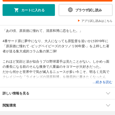
カートに入れる
ブラウザ試し読み
アプリ試し読みはこちら
「あの頃、原辰徳に憧れて、清原和博に恋をした。」
4番サード原に夢中になり、大人になっても原監督を追いかけ2019年に
「原辰徳に憧れて -ビッグベイビーズのタツノリ30年愛-」を上梓した著
者が送る集大成的コラム集の第二弾!
これほど笑顔と涙が似合うプロ野球選手は見たことがない。しかめっ面
の番長になる前のそんな痩身で八重歯のキヨマーが大好きだった。
だから何かと世界中で気が滅入るニュースが多い今こそ、明るく元気で
クレイジーな「ライオンズの清原和博」を徹底的に書きたくなったん
だ。
...続きを読む
(本文より抜粋)
詳しい情報を見る
「プロ野球死亡遊戯」でお馴染みの最強野球ライター中溝康隆が最強
〝青の時代のキヨハラ〟を膨大な過去資料から書き尽くす。
閲覧環境
さらに、清原和博全ホームランを特別収録。西武時代のホームランには
著者による極私的ホームランレビュー掲載!!