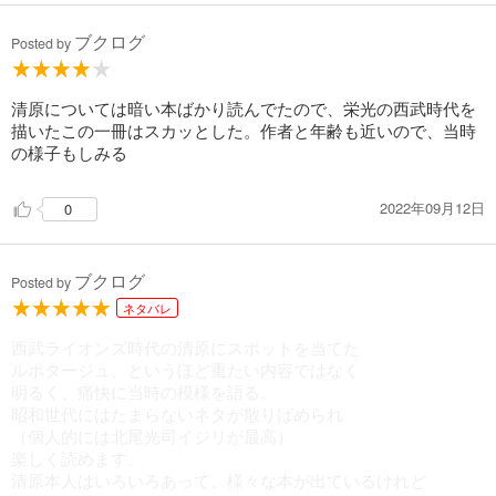
ブクログ
Posted by
清原については暗い本ばかり読んでたので、栄光の西武時代を
描いたこの一冊はスカッとした。作者と年齢も近いので、当時
の様子もしみる
2022年09月12日
0
ブクログ
Posted by
ネタバレ
西武ライオンズ時代の清原にスポットを当てた
ルポタージュ、というほど重たい内容ではなく
明るく、痛快に当時の模様を語る。
昭和世代にはたまらないネタが散りばめられ
（個人的には北尾光司イジリが最高）
楽しく読めます。
清原本人はいろいろあって、様々な本が出ているけれど