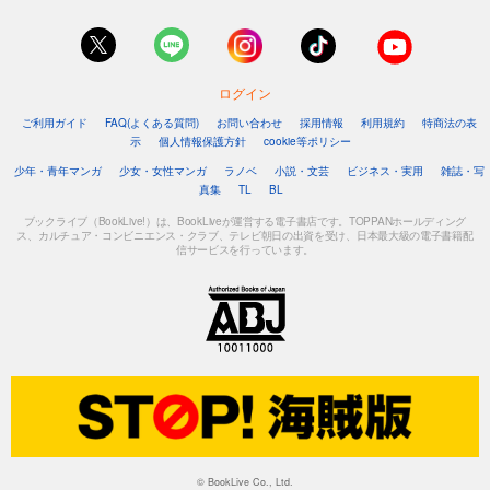
ログイン
ご利用ガイド
FAQ(よくある質問)
お問い合わせ
採用情報
利用規約
特商法の表
示
個人情報保護方針
cookie等ポリシー
少年・青年マンガ
少女・女性マンガ
ラノベ
小説・文芸
ビジネス・実用
雑誌・写
真集
TL
BL
ブックライブ（BookLive!）は、BookLiveが運営する電子書店です。TOPPANホールディング
ス、カルチュア・コンビニエンス・クラブ、テレビ朝日の出資を受け、日本最大級の電子書籍配
信サービスを行っています。
© BookLive Co., Ltd.