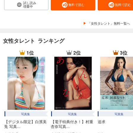
試し読み
無料で読む
無料で読む
増量中
「女性タレント」無料一覧へ
女性タレント ランキング
1位
2位
3位
写真集
写真集
写真集
【デジタル限定】白濱美
【電子特典付き！】村重
追求
兎 写真...
杏奈写真...