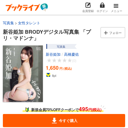
会員登録
ログイン
メニュー
写真集
女性タレント
新谷姫加 BRODYデジタル写真集 「プ
フォロー
リ・マドンナ」
写真集
新谷姫加
/
高橋慶佑
-
(0)
1,650
円 (税込)
8
pt
495
新規会員70%OFFクーポンで
円(税込)
今すぐ購入