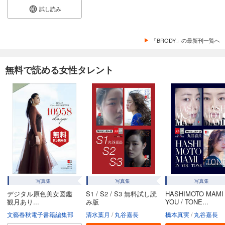
試し読み
「BRODY」の最新刊一覧へ
無料で読める女性タレント
写真集
写真集
写真集
デジタル原色美女図鑑
S1 / S2 / S3 無料試し読
HASHIMOTO MAMI I
観月あり...
み版
YOU / TONE...
文藝春秋電子書籍編集部
清水葉月
丸谷嘉長
橋本真実
丸谷嘉長