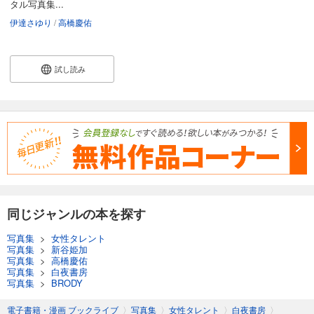
タル写真集...
伊達さゆり
高橋慶佑
試し読み
同じジャンルの本を探す
写真集
>
女性タレント
写真集
>
新谷姫加
写真集
>
高橋慶佑
写真集
>
白夜書房
写真集
>
BRODY
電子書籍・漫画 ブックライブ
〉
写真集
〉
女性タレント
〉
白夜書房
〉