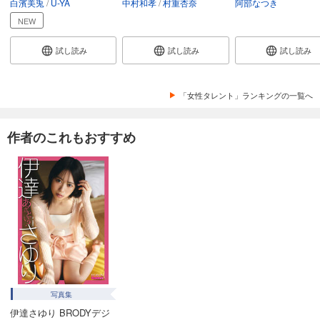
白濱美兎
U-YA
中村和孝
村重杏奈
阿部なつき
NEW
試し読み
試し読み
試し読み
「女性タレント」ランキングの一覧へ
作者のこれもおすすめ
写真集
伊達さゆり BRODYデジ