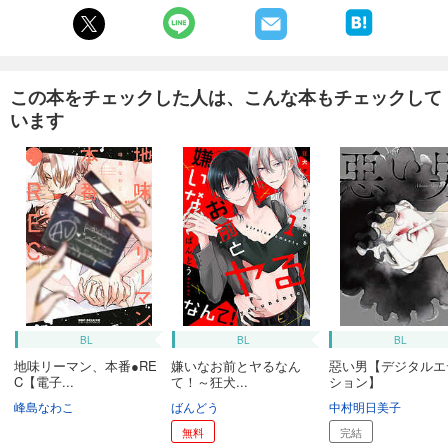
この本をチェックした人は、こんな本もチェックして
います
BL
BL
BL
地味リーマン、本番●RE
嫌いなお前とヤるなん
惡い男【デジタルエ
C【電子...
て！～狂犬...
ション】
峰島なわこ
ばんどう
中村明日美子
無料
完結